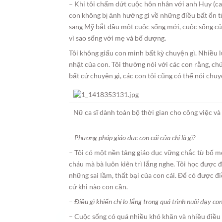
– Khi tôi chấm dứt cuộc hôn nhân với anh Huy (ca s
con không bị ảnh hưởng gì về những điều bất ổn t
sang Mỹ bắt đầu một cuộc sống mới, cuộc sống 
vì sao sống với mẹ và bố dượng.
Tôi không giấu con mình bất kỳ chuyện gì. Nhiều 
nhật của con. Tôi thường nói với các con rằng, c
bất cứ chuyện gì, các con tôi cũng có thể nói ch
Nữ ca sĩ dành toàn bộ thời gian cho công việc và 
–
Phương pháp giáo dục con cái của chị là gì?
– Tôi có một nền tảng giáo dục vững chắc từ bố mẹ
cháu mà bà luôn kiên trì lắng nghe. Tôi học được 
những sai lầm, thất bại của con cái. Để có được đi
cứ khi nào con cần.
–
Điều gì khiến chị lo lắng trong quá trình nuôi dạy con
– Cuộc sống có quá nhiều khó khăn và nhiều điều k