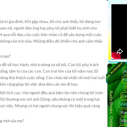
á trị gia đình. Khi gặp nhau, tôi cho anh thấy, tôi đang mơ
nam nữ, người đàn ông hay phụ nữ phải biết hy sinh cho
vượt qua nỗi đau của cuộc hôn nhân cũ để xây dựng một cuộc
ó không còn trẻ nữa. Những điều đó khiến cho anh cảm thấy
ra sao?
Live Performance
 đề về học hành, nhà trường và xã hội. Còn tôi phụ trách
A
sống, tâm lý của các con. Con trai lớn của tôi năm nay 20
những thử thách cuộc sống. Còn cháu bé nhất chỉ mới hai tuổi
F
lớn cũng giúp tôi việc đưa đón các em đi học.
T
hội tích cực. Hai người đều quá bận rộn nên chúng tôi luôn
Audio Books Online
Ca
 Tôi thường nói với anh Dũng, nếu không có một trong hai
Việ
mọi việc. Nhưng có hai người chung sức thì hiệu quả công
Rad
Vâ
ống mới của mẹ?