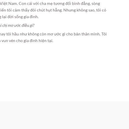
 Việt Nam. Con cái với cha mẹ tương đối bình đẳng, sòng
ến tôi cảm thấy đôi chút hụt hẫng. Nhưng không sao, tôi có
lại đời sống gia đình.
ại chị mơ ước điều gì?
nay tôi hầu như không còn mơ ước gì cho bản thân mình. Tôi
à vun vén cho gia đình hiện tại.