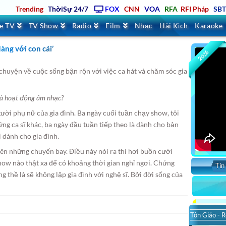
Trending
ThờiSự 24/7
FOX
CNN
VOA
RFA
RFI Pháp
SB
ve TV
TV Show
Radio
Film
Nhạc
Hài Kịch
Karaoke
àng với con cái’
2026
chuyện về cuộc sống bận rộn với việc ca hát và chăm sóc gia
và hoạt động âm nhạc?
gười phụ nữ của gia đình. Ba ngày cuối tuần chạy show, tôi
ững ca sĩ khác, ba ngày đầu tuần tiếp theo là dành cho bản
i dành cho gia đình.
trên những chuyến bay. Điều này nói ra thì hơi buồn cười
show nào thật xa để có khoảng thời gian nghỉ ngơi. Chứng
Tin
g thề là sẽ không lập gia đình với nghệ sĩ. Bởi đời sống của
Tôn Giáo - R