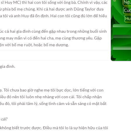
Ngu
ĩ Huy MC) thì hai con tôi sống với ông bà. Chính vì vậy, các
ừ phía bố mẹ chúng. Khi cả hai được anh Dũng Taylor đưa
Cuộ
của tôi và anh Huy đã ổn định. Hai con tôi cũng đủ lớn để hiểu
Hu
lúc cả hai gia đình cùng đến gặp nhau trong những buổi sinh
húng may mắn vì có đến hai cha, mẹ cùng thương yêu. Gặp
uyện với bố mẹ ruột, hoặc bố mẹ dượng.
gia đình.
. Tôi chưa bao giờ nghe mẹ tôi bực dọc, lớn tiếng với con
điều đó nên tôi luôn nhẹ nhàng với con cái. Tôi chấp nhận
ều đó, tôi phải tâm lý, sống tình cảm và sẵn sàng có mặt bất
 cái?
hông biết trước được. Điều mà tôi lo là sự hiện hữu của tôi