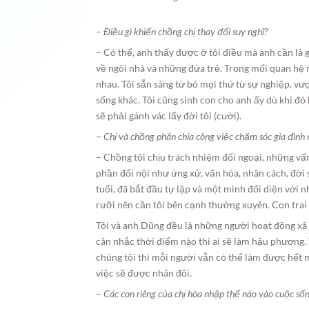
–
Điều gì khiến chồng chị thay đổi suy nghĩ?
– Có thể, anh thấy được ở tôi điều mà anh cần là gi
về ngôi nhà và những đứa trẻ. Trong mối quan hệ 
nhau. Tôi sẵn sàng từ bỏ mọi thứ từ sự nghiệp, 
sống khác. Tôi cũng sinh con cho anh ấy dù khi đ
sẽ phải gánh vác lấy đời tôi (cười).
–
Chị và chồng phân chia công việc chăm sóc gia đình 
– Chồng tôi chịu trách nhiệm đối ngoại, những vấn
phần đối nội như ứng xử, văn hóa, nhân cách, đời 
tuổi, đã bắt đầu tự lập và một mình đối diện với 
rưỡi nên cần tôi bên cạnh thường xuyên. Con trai 
Tôi và anh Dũng đều là những người hoạt động xã 
cân nhắc thời điểm nào thì ai sẽ làm hậu phương.
chúng tôi thì mỗi người vẫn có thể làm được hết 
việc sẽ được nhân đôi.
–
Các con riêng của chị hòa nhập thế nào vào cuộc s