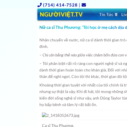
(714) 414-7528
|
NGƯỜIVIỆT.TV
Tin Tức
Li
Nữ ca sĩ Thu Phương: ‘Tôi học ở mẹ cách dịu d
Nhân chuyến về nước, nữ ca sĩ dành thời gian trò 
đình.
–
Chị cân bằng thế nào giữa việc chăm bốn đứa con 
– Tôi phân biệt rất rõ ràng con người nghệ sĩ và n
dành thời gian hoàn toàn cho khán giả. Đối với nh
thân để nghỉ ngơi. Còn tôi thì khác, thời gian đó tô
Khoảng thời gian tuyệt vời nhất của tôi chính là 
nhưng sự thật là vậy. Khi đi hát, tôi mong những 
kiến đời sống nghệ sĩ như vậy, anh Dũng Taylor từn
họ bấp bênh và tâm lý rất bất ổn.
Ca sĩ Thu Phương.