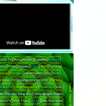
frica TV
Asia
Arabic
Español
Europe
unny
Films
Homes
Cars
Tech
Fashion
ravel
Recipes
Health
Pets
Bio
Kids
liTodayTV
BáoNgườiViệt
BBC
SBSÚc
Latest News By Country
tFaceTV
LittleSaigonTV
PhốBolsa
KBC
io Đáp Lời Sông Núi
Little Saigon Radio
nSơnTV
Việt Thảo
Vui Lạ
Đọc Báo Vẹm