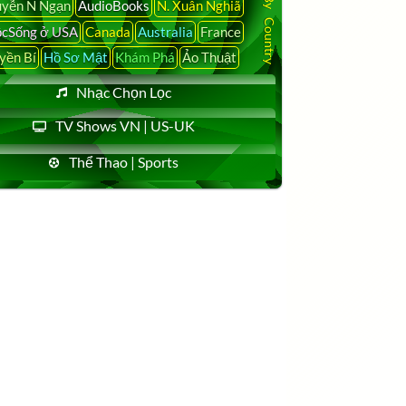
yễn N Ngạn
AudioBooks
N. Xuân Nghiã
cSống ở USA
Canada
Australia
France
yền Bí
Hồ Sơ Mật
Khám Phá
Ảo Thuật
Nhạc Chọn Lọc
TV Shows VN | US-UK
Thể Thao | Sports