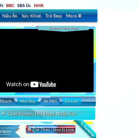
TN
BBC
SBS Úc
NHK
Nấu Ăn
Sức Khoẻ
Trẻ Đẹp
More
Happy New Year
 Nhanh
Nhà Đẹp
Xe Mới
Du Lịch
Chat Room | Hỏi Đáp | Nhắn Tin
🔍 Trending
⚽ Thể Thao | Sports Live
eligion