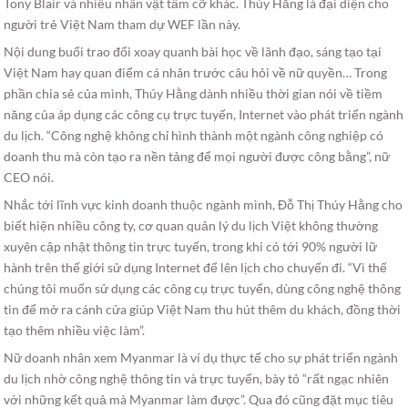
Tony Blair và nhiều nhân vật tầm cỡ khác. Thúy Hằng là đại diện cho
người trẻ Việt Nam tham dự WEF lần này.
Nội dung buổi trao đổi xoay quanh bài học về lãnh đạo, sáng tạo tại
Việt Nam hay quan điểm cá nhân trước câu hỏi về nữ quyền… Trong
phần chia sẻ của mình, Thúy Hằng dành nhiều thời gian nói về tiềm
năng của áp dụng các công cụ trực tuyến, Internet vào phát triển ngành
du lịch. “Công nghệ không chỉ hình thành một ngành công nghiệp có
doanh thu mà còn tạo ra nền tảng để mọi người được công bằng”, nữ
CEO nói.
Nhắc tới lĩnh vực kinh doanh thuộc ngành mình, Đỗ Thị Thúy Hằng cho
biết hiện nhiều công ty, cơ quan quản lý du lịch Việt không thường
xuyên cập nhật thông tin trực tuyến, trong khi có tới 90% người lữ
hành trên thế giới sử dụng Internet để lên lịch cho chuyến đi. “Vì thế
chúng tôi muốn sử dụng các công cụ trực tuyến, dùng công nghệ thông
tin để mở ra cánh cửa giúp Việt Nam thu hút thêm du khách, đồng thời
tạo thêm nhiều việc làm”.
Nữ doanh nhân xem Myanmar là ví dụ thực tế cho sự phát triển ngành
du lịch nhờ công nghệ thông tin và trực tuyến, bày tỏ “rất ngạc nhiên
với những kết quả mà Myanmar làm được”. Qua đó cũng đặt mục tiêu