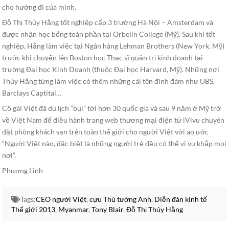
cho hướng đi của mình.
Đỗ Thị Thúy Hằng tốt nghiệp cấp 3 trường Hà Nội – Amsterdam và
được nhận học bổng toàn phần tại Orbelin College (Mỹ). Sau khi tốt
nghiệp, Hằng làm việc tại Ngân hàng Lehman Brothers (New York, Mỹ)
trước khi chuyển lên Boston học Thạc sĩ quản trị kinh doanh tại
trường Đại học Kinh Doanh (thuộc Đại học Harvard, Mỹ). Những nơi
Thúy Hằng từng làm việc có thêm những cái tên đình đám như UBS,
Barclays Captital…
Cô gái Việt đã du lịch “bụi” tới hơn 30 quốc gia và sau 9 năm ở Mỹ trở
về Việt Nam để điều hành trang web thương mại điện tử iVivu chuyên
đặt phòng khách sạn trên toàn thế giới cho người Việt với ao ước
“Người Việt nào, đặc biệt là những người trẻ đều có thể vi vu khắp mọi
nơi”.
Phương Linh
Tags:
CEO người Việt
,
cựu Thủ tướng Anh
,
Diễn đàn kinh tế
Thế giới 2013
,
Myanmar
,
Tony Blair
,
Đỗ Thị Thúy Hằng