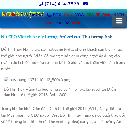
(714) 414-7528
|
NGƯỜIVIỆT.TV
Trending
ThờiSự 24/7
FOX
CNN
VOA
RFA
RFI Pháp
SBTN
N
BBC
SBS Úc
NHK
Nữ CEO Việt chia sẻ ‘ý tưởng lớn’ với cựu Thủ tướng Anh
Đỗ Thị Thúy Hằng là CEO một công ty đặt phòng khách sạn trên khắp
thế giới cho người Việt.
Cô mong muốn đem công nghệ áp dụng vào
ngành du lịch để mở cửa với bạn bè thế giới và tạo thêm việc làm trong
nước.
Đỗ Thị Thúy Hằng tại buổi chia sẻ về “The next big idea” tại Diễn
đàn kinh tế thế giới 2013. Ảnh:
WEF
Trong khuôn khổ Diễn đàn Kinh tế Thế giới 2013 (WEF) đang diễn ra
tại Myanmar, nữ CEO người Việt Đỗ Thị Thúy Hằng đã có buổi trao đổi
về “Ý tưởng lớn tiếp theo” (The next big idea) cùng cựu Thủ tướng Anh