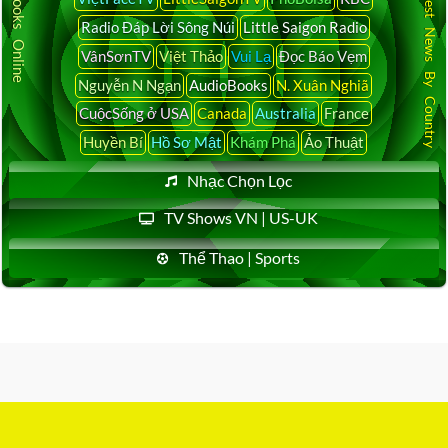
Audio Books Online
Latest News By Country
Radio Đáp Lời Sông Núi
Little Saigon Radio
VânSơnTV
Việt Thảo
Vui Lạ
Đọc Báo Vẹm
Nguyễn N Ngạn
AudioBooks
N. Xuân Nghiã
CuộcSống ở USA
Canada
Australia
France
Huyền Bí
Hồ Sơ Mật
Khám Phá
Ảo Thuật
Nhạc Chọn Lọc
TV Shows VN | US-UK
Thể Thao | Sports