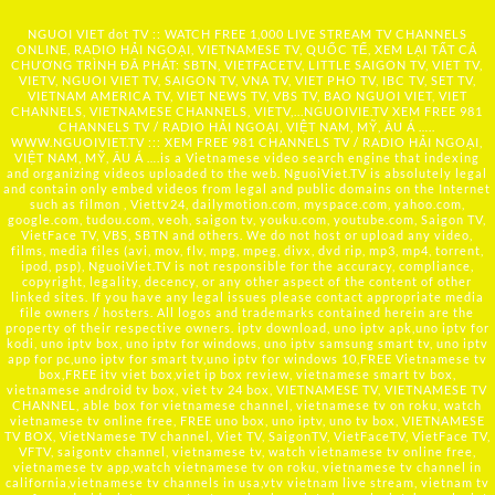
NGUOI VIET dot TV :: WATCH FREE 1,000 LIVE STREAM TV CHANNELS
ONLINE, RADIO HẢI NGOẠI, VIETNAMESE TV, QUỐC TẾ, XEM LẠI TẤT CẢ
CHƯƠNG TRÌNH ĐÃ PHÁT: SBTN, VIETFACETV, LITTLE SAIGON TV, VIET TV,
VIETV, NGUOI VIET TV, SAIGON TV, VNA TV, VIET PHO TV, IBC TV, SET TV,
VIETNAM AMERICA TV, VIET NEWS TV, VBS TV, BAO NGUOI VIET, VIET
CHANNELS, VIETNAMESE CHANNELS, VIETV,...
NGUOIVIE.TV
XEM FREE 981
CHANNELS TV / RADIO HẢI NGOẠI, VIỆT NAM, MỸ, ÂU Á …..
WWW.NGUOIVIET.TV ::: XEM FREE 981 CHANNELS TV / RADIO HẢI NGOẠI,
VIỆT NAM, MỸ, ÂU Á ….is a Vietnamese video search engine that indexing
and organizing videos uploaded to the web. NguoiViet.TV is absolutely legal
and contain only embed videos from legal and public domains on the Internet
such as filmon , Viettv24, dailymotion.com, myspace.com, yahoo.com,
google.com, tudou.com, veoh, saigon tv, youku.com, youtube.com, Saigon TV,
VietFace TV, VBS, SBTN and others. We do not host or upload any video,
films, media files (avi, mov, flv, mpg, mpeg, divx, dvd rip, mp3, mp4, torrent,
ipod, psp), NguoiViet.TV is not responsible for the accuracy, compliance,
copyright, legality, decency, or any other aspect of the content of other
linked sites. If you have any legal issues please contact appropriate media
file owners / hosters. All logos and trademarks contained herein are the
property of their respective owners. iptv download, uno iptv apk,uno iptv for
kodi, uno iptv box, uno iptv for windows, uno iptv samsung smart tv, uno iptv
app for pc,uno iptv for smart tv,uno iptv for windows 10,FREE Vietnamese tv
box,FREE itv viet box,viet ip box review, vietnamese smart tv box,
vietnamese android tv box, viet tv 24 box, VIETNAMESE TV, VIETNAMESE TV
CHANNEL, able box for vietnamese channel, vietnamese tv on roku, watch
vietnamese tv online free, FREE uno box, uno iptv, uno tv box, VIETNAMESE
TV BOX, VietNamese TV channel, Viet TV, SaigonTV, VietFaceTV, VietFace TV,
VFTV, saigontv channel, vietnamese tv, watch vietnamese tv online free,
vietnamese tv app,watch vietnamese tv on roku, vietnamese tv channel in
california,vietnamese tv channels in usa,vtv vietnam live stream, vietnam tv