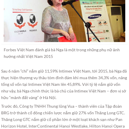
Forbes Việt Nam đánh giá bà Nga là một trong những phụ nữ ảnh
hưởng nhất Việt Nam 2015
Sau 6 năm “chỉ” nắm giữ 11,59% Intimex Việt Nam, tới 2015, bà Nga đã
thực hiện thương vụ thâu tóm đình đám khi mua thêm 34,3% vốn, nâng
tổng số vốn tại Intimex Việt Nam lên 45,89%. Với tỷ lệ nắm giữ vốn
như vậy, bà Nga chính thức là bà chủ của Intimex Việt Nam – đơn vị sở
hữu “mảnh đất vàng” ở Hà Nội.
Trước đó, Công ty TNHH Thung lũng Vua – thành viên của Tập đoàn
BRG trở thành cổ đông chiến lược nắm giữ 27% vốn Thăng Long GTC.
Thăng Long GTC nắm giữ cổ phần lớn ở một loạt khách sạn như Pan
Horizon Hotel, InterContinental Hanoi Westlake, Hilton Hanoi Opera