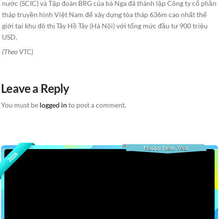
nước (SCIC) và Tập đoàn BRG của bà Nga đã thành lập Công ty cổ phần
tháp truyền hình Việt Nam để xây dựng tòa tháp 636m cao nhất thế
giới tại khu đô thị Tây Hồ Tây (Hà Nội) với tổng mức đầu tư 900 triệu
USD.
(Theo VTC)
Leave a Reply
You must be
logged in
to post a comment.
Happy New Year
2026