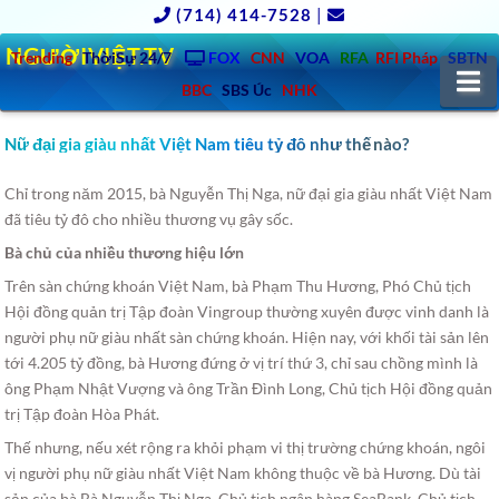
(714) 414-7528
|
NGƯỜIVIỆT.TV
Trending
ThờiSự 24/7
FOX
CNN
VOA
RFA
RFI Pháp
SBTN
N
BBC
SBS Úc
NHK
Nữ đại gia giàu nhất Việt Nam tiêu tỷ đô như thế nào?
Chỉ trong năm 2015, bà Nguyễn Thị Nga, nữ đại gia giàu nhất Việt Nam
đã tiêu tỷ đô cho nhiều thương vụ gây sốc.
Bà chủ của nhiều thương hiệu lớn
Trên sàn chứng khoán Việt Nam, bà Phạm Thu Hương, Phó Chủ tịch
Hội đồng quản trị Tập đoàn Vingroup thường xuyên được vinh danh là
người phụ nữ giàu nhất sàn chứng khoán. Hiện nay, với khối tài sản lên
tới 4.205 tỷ đồng, bà Hương đứng ở vị trí thứ 3, chỉ sau chồng mình là
ông Phạm Nhật Vượng và ông Trần Đình Long, Chủ tịch Hội đồng quản
trị Tập đoàn Hòa Phát.
Thế nhưng, nếu xét rộng ra khỏi phạm vi thị trường chứng khoán, ngôi
vị người phụ nữ giàu nhất Việt Nam không thuộc về bà Hương. Dù tài
sản của bà Bà Nguyễn Thị Nga, Chủ tịch ngân hàng SeaBank, Chủ tịch