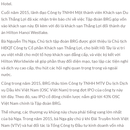
Hotel.
Cuối năm 2015, lãnh đạo Công ty TNHH Một thành viên Khách sạn Du
lịch Thắng Lợi đã xác nhận trên báo chí về việc Tập đoàn BRG góp vốn
vào khách sạn này. Đi kèm với đó là khách sạn Thắng Lợi đổi thành dự
án Hilton Hanoi Westlake.
Bà Nguyễn Thị Nga, Chủ tịch tập đoàn BRG được giới thiệu là Chủ tịch
HĐQT Công ty Cổ phần Khách sạn Thắng Lợi, cho biết Hồ Tây là vị trí
ưu việt nhất cho một tổ hợp khách sạn đẳng cấp, và việc ký kết với
Hilton Worldwide sẽ góp phần thay đổi diện mạo, tạo lập các tiện nghi
và dịch vụ cao cấp, thu hút các hội nghị quan trọng trong và ngoài
nước.
Cũng trong năm 2015, BRG thâu tóm Công ty TNHH MTV Du lịch Dịch
vụ Dầu khí Việt Nam (OSC Việt Nam) trong đợt IPO của công ty này
tới đây. Theo đó, sau IPO cổ đông chiến lược nắm giữ tới 43% OSC
Việt Nam chính là Tập đoàn BRG.
Thế nhưng, các thương vụ khủng này chưa phải tiếng vang lớn nhất
của bà Nga. Trong năm 2015, bà Nga gây chú ý khi Đài Truyền hình Việt
Nam (VTV) và hai đối tác là Tổng Công ty Đầu tư kinh doanh vốn nhà