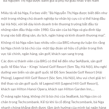
Bà Nguyễn Thị Nga được đánh giá là phụ nữ giàu nhất Việt Nam
Miêu tả về bà Nga, Forbes viết: “Bà Nguyễn Thị Nga được biết đến như
một trong những chủ doanh nghiệp tư nhân kỳ cựu có vị thế hàng đầu
tại Hà Nội, với bề dày kinh doanh trên thương trường bắt đầu từ
những năm đầu thập niên 1980. Gia sản của bà Nga và gia đình tập
trung vào bất động sản, du lịch, ngân hàng và kinh doanh thương mại”.
Không rõ bà Nga nắm bao nhiêu vốn của BRG nhưng dư luận tin rằng
bà Nga chính là bà chủ của -một tập đoàn sở hữu cổ phần trong lĩnh
vực tài chính, ngân hàng, sân golf, khách sạn sang trọng.
Các đơn vị thành viên của BRG có thể kể đến như SeABank, sân golf
quốc tế Đảo Vua – Kings’ Island Golf Resort (Sơn Tây, Hà Nội), khu nghỉ
dưỡng ven biển và sân golf quốc tế Đồ Sơn Seaside Golf Resort (Hải
Phòng), Legend Hill Golf Resort (Sóc Sơn, Hà Nội), khu vui chơi giải trí
thể thao và sân golf quốc tế Legend Hill (Legend Hill Golf Resort),
khách sạn Hilton Hanoi Opera, khách sạn Hilton Garden Inn,…
Ở mảng ngân hàng, không chỉ là bà chủ của SeaBank, bà Nga còn có
chân trong Techcombank. Kể từ khi là cổ đông Techcombank, bà Nga
nhanh chóng khẳng định được tầm ảnh hưởng của mình tại ngân hàng