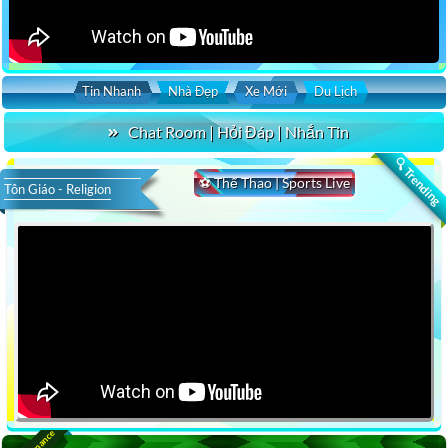
Tin Nhanh
Nhà Đẹp
Xe Mới
Du Lịch
Chat Room | Hỏi Đáp | Nhắn Tin
🔍 Trending
⚽ Thể Thao | Sports Live
Tôn Giáo - Religion