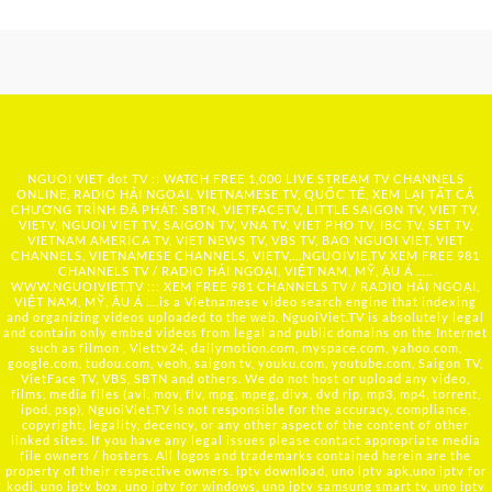
NGUOI VIET dot TV :: WATCH FREE 1,000 LIVE STREAM TV CHANNELS
ONLINE, RADIO HẢI NGOẠI, VIETNAMESE TV, QUỐC TẾ, XEM LẠI TẤT CẢ
CHƯƠNG TRÌNH ĐÃ PHÁT: SBTN, VIETFACETV, LITTLE SAIGON TV, VIET TV,
VIETV, NGUOI VIET TV, SAIGON TV, VNA TV, VIET PHO TV, IBC TV, SET TV,
VIETNAM AMERICA TV, VIET NEWS TV, VBS TV, BAO NGUOI VIET, VIET
CHANNELS, VIETNAMESE CHANNELS, VIETV,...
NGUOIVIE.TV
XEM FREE 981
CHANNELS TV / RADIO HẢI NGOẠI, VIỆT NAM, MỸ, ÂU Á …..
WWW.NGUOIVIET.TV ::: XEM FREE 981 CHANNELS TV / RADIO HẢI NGOẠI,
VIỆT NAM, MỸ, ÂU Á ….is a Vietnamese video search engine that indexing
and organizing videos uploaded to the web. NguoiViet.TV is absolutely legal
and contain only embed videos from legal and public domains on the Internet
such as filmon , Viettv24, dailymotion.com, myspace.com, yahoo.com,
google.com, tudou.com, veoh, saigon tv, youku.com, youtube.com, Saigon TV,
VietFace TV, VBS, SBTN and others. We do not host or upload any video,
films, media files (avi, mov, flv, mpg, mpeg, divx, dvd rip, mp3, mp4, torrent,
ipod, psp), NguoiViet.TV is not responsible for the accuracy, compliance,
copyright, legality, decency, or any other aspect of the content of other
linked sites. If you have any legal issues please contact appropriate media
file owners / hosters. All logos and trademarks contained herein are the
property of their respective owners. iptv download, uno iptv apk,uno iptv for
kodi, uno iptv box, uno iptv for windows, uno iptv samsung smart tv, uno iptv