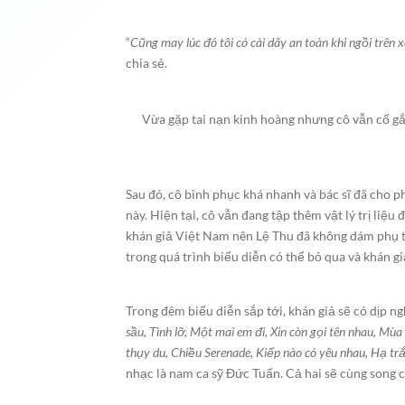
“
Cũng may lúc đó tôi có cài dây an toàn khi ngồi trên 
chia sẻ.
Vừa gặp tai nạn kinh hoàng nhưng cô vẫn cố gắ
Sau đó, cô bình phục khá nhanh và bác sĩ đã cho 
này. Hiện tại, cô vẫn đang tập thêm vật lý trị liệu
khán giả Việt Nam nên Lệ Thu đã không dám phụ t
trong quá trình biểu diễn có thể bỏ qua và khán g
Trong đêm biểu diễn sắp tới, khán giả sẽ có dịp n
sầu, Tình lỡ, Một mai em đi, Xin còn gọi tên nhau, Mù
thụy du, Chiều Serenade, Kiếp nào có yêu nhau, Hạ tr
nhạc là nam ca sỹ Đức Tuấn. Cả hai sẽ cùng song 