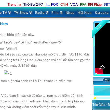
Trending
ThờiSự 24/7
FOX
CNN
VOA
RFA
RFI Pháp
SB
ve TV
TV Show
Radio
Film
Nhạc
Hài Kịch
Karaoke
t Nam
2026
Nam biểu diễn lần này.
g” tagValue=”Lệ Thu” resultsPerPage=”5″
eme=”phim”]
ều lời yêu cầu của các khán giả mộ điệu, đêm 30/11 tới đây
ại phòng trà Đồng Dao. Đêm nhạc với chủ đề Xin còn gọi tên
 Mỹ vào ngày 2/12 tới đây.
n, tạm biệt của danh ca Lệ Thu trước khi về nước
Tin
ề Việt Nam 5 ngày cô đã gặp tai nạn nguy hiểm đến tính
một xe hơi của một thanh niên khác đâm mạnh từ phía sau.
Tôn Giáo - R
hoại và không kiểm soát cẩn thận tay lái của mình.