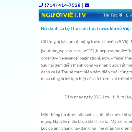
(714) 414-7528
|
NGƯỜIVIỆT.TV
Tin Tức
Li
Nữ danh ca Lệ Thu chết hụt trước khi về Việ
Cô từng bị tai nạn rất nặng trước chuyến về Việt 
[youtube_wpress search=”1″] [tubepress mode=”ta
orderBy=”relevance” paginationBelow=”false” th
Sau hai đêm diễn thành công và nhận được rất nhi
danh ca Lệ Thu sẽ thực hiện đêm diễn cuối cùng t
nhau cũng là lời tạm biệt của cô trước khi trở lại
Đêm nhạc ngày 30/11 tới là lời tri â
Một thông tin được nữ danh ca tiết lộ trước khi v
mạng. Nguyên nhân là do khi lái xe tại Mỹ, cô bị 
Lúc đó anh chàng này đang mải mê nhắn tin điện t