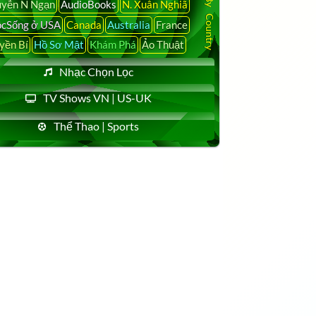
yễn N Ngạn
AudioBooks
N. Xuân Nghiã
cSống ở USA
Canada
Australia
France
yền Bí
Hồ Sơ Mật
Khám Phá
Ảo Thuật
Nhạc Chọn Lọc
TV Shows VN | US-UK
Thể Thao | Sports