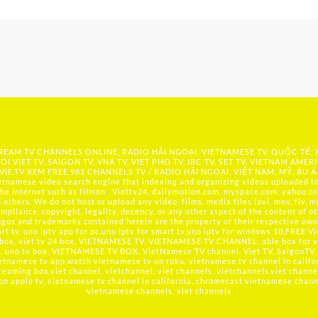
 STREAM TV CHANNELS ONLINE, RADIO HẢI NGOẠI, VIETNAMESE TV, QUỐC TẾ,
OI VIET TV, SAIGON TV, VNA TV, VIET PHO TV, IBC TV, SET TV, VIETNAM AMER
IE.TV
XEM FREE 981 CHANNELS TV / RADIO HẢI NGOẠI, VIỆT NAM, MỸ, ÂU Á
namese video search engine that indexing and organizing videos uploaded to 
he Internet such as filmon , Viettv24, dailymotion.com, myspace.com, yahoo.co
hers. We do not host or upload any video, films, media files (avi, mov, flv, mp
mpliance, copyright, legality, decency, or any other aspect of the content of ot
logos and trademarks contained herein are the property of their respective owne
t tv, uno iptv app for pc,uno iptv for smart tv,uno iptv for windows 10,FREE V
 box, viet tv 24 box, VIETNAMESE TV, VIETNAMESE TV CHANNEL, able box for v
tv, uno tv box, VIETNAMESE TV BOX, VietNamese TV channel, Viet TV, SaigonTV, 
etnamese tv app,watch vietnamese tv on roku, vietnamese tv channel in califo
reaming box,viet channel, vietchannel, viet channels, vietchannels,viet channe
 on apple tv, vietnamese tv channel in california, chromecast vietnamese channel
vietnamese channels, viet channels