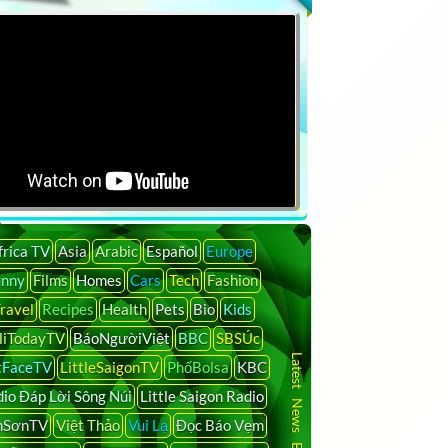
frica TV
Asia
Arabic
Español
Europe
unny
Films
Homes
Cars
Tech
Fashion
ravel
Recipes
Health
Pets
Bio
Kids
liTodayTV
BáoNgườiViệt
BBC
SBSÚc
Latest News By Country
tFaceTV
LittleSaigonTV
PhốBolsa
KBC
io Đáp Lời Sông Núi
Little Saigon Radio
nSơnTV
Việt Thảo
Vui Lạ
Đọc Báo Vẹm