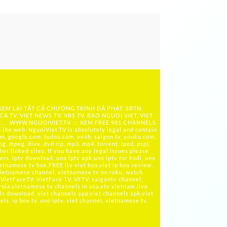
 XEM LẠI TẤT CẢ CHƯƠNG TRÌNH ĐÃ PHÁT: SBTN,
ICA TV, VIET NEWS TV, VBS TV, BAO NGUOI VIET, VIET
 ….. WWW.NGUOIVIET.TV ::: XEM FREE 981 CHANNELS
the web. NguoiViet.TV is absolutely legal and contain
m, google.com, tudou.com, veoh, saigon tv, youku.com,
g, mpeg, divx, dvd rip, mp3, mp4, torrent, ipod, psp),
her linked sites. If you have any legal issues please
rs. iptv download, uno iptv apk,uno iptv for kodi, uno
ietnamese tv box,FREE itv viet box,viet ip box review,
ietnamese channel, vietnamese tv on roku, watch
VietFaceTV, VietFace TV, VFTV, saigontv channel,
rnia,vietnamese tv channels in usa,vtv vietnam live
ls download, viet channels app,viet channels apk,viet
s, ip box tv, uno iptv, viet channel, vietnamese tv,