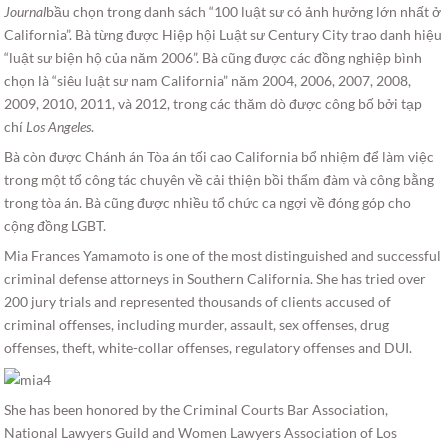
Journal
bầu chọn trong danh sách “100 luật sư có ảnh hưởng lớn nhất ở
California”. Bà từng được Hiệp hội Luật sư Century City trao danh hiệu
“luật sư biện hộ của năm 2006”. Bà cũng được các đồng nghiệp bình
chọn là “siêu luật sư nam California” năm 2004, 2006, 2007, 2008,
2009, 2010, 2011, và 2012, trong các thăm dò được công bố bởi tạp
chí
Los Angeles
.
Bà còn được Chánh án Tòa án tối cao California bổ nhiệm để làm việc
trong một tổ công tác chuyên về cải thiện bồi thẩm đàm và công bằng
trong tòa án. Bà cũng được nhiều tổ chức ca ngợi về đóng góp cho
cộng đồng LGBT.
Mia Frances Yamamoto is one of the most distinguished and successful
criminal defense attorneys in Southern California. She has tried over
200 jury trials and represented thousands of clients accused of
criminal offenses, including murder, assault, sex offenses, drug
offenses, theft, white-collar offenses, regulatory offenses and DUI.
She has been honored by the Criminal Courts Bar Association,
National Lawyers Guild and Women Lawyers Association of Los