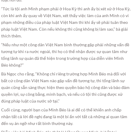
“Tức là tội anh Minh phạm phải ở Hoa Kỳ thì anh ấy bị xét xử ở Hoa Kỳ,
còn khi anh ấy quay về Việt Nam, xét thấy việc làm của anh Minh có vi
phạm những điều của pháp luật Việt Nam thì khi ấy sẽ phải tuân theo
pháp luật Việt Nam. Còn nếu không thì cũng không bị làm sao,” bà giải
thích thêm.
“Nếu như một công dân Việt Nam bình thường gặp phải những vấn đề
tương tự khi ra nước ngoài, thì họ có thể nhận được sự quan tâm như
tổng lãnh sự quán đã thể hiện trong trường hợp của diễn viên Minh
Béo không?”
Bà Ngọc cho rằng, “Không chỉ riêng trường hợp Minh Béo mà đối với
bất cứ công dân Việt Nam nào gặp vấn đề tương tự, thì tổng lãnh sự
quán cũng sẵn sàng thực hiện theo quyền bảo hộ công dân và bảo đảm
quyền lợi, sự công bằng, minh bạch, và nếu có tội thì cũng được xử
đúng pháp luật của nước sở tại.”
Cuối cùng, người bạn của Minh Béo là ai để có thể khiến anh chấp
nhận tất cả lời đề nghị đang là một bí ẩn với tất cả những ai quan tâm
đến vụ án ngỡ như rất bình thường này.