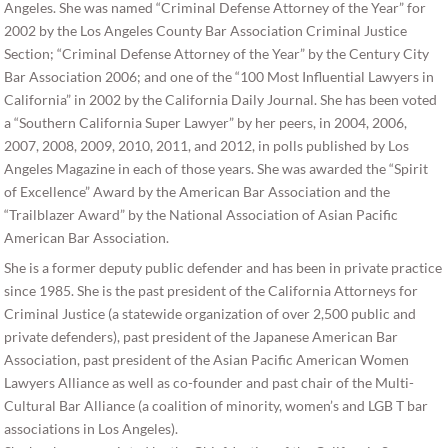
Angeles. She was named “Criminal Defense Attorney of the Year” for
2002 by the Los Angeles County Bar Association Criminal Justice
Section; “Criminal Defense Attorney of the Year” by the Century City
Bar Association 2006; and one of the “100 Most Influential Lawyers in
California” in 2002 by the California Daily Journal. She has been voted
a “Southern California Super Lawyer” by her peers, in 2004, 2006,
2007, 2008, 2009, 2010, 2011, and 2012, in polls published by Los
Angeles Magazine in each of those years. She was awarded the “Spirit
of Excellence” Award by the American Bar Association and the
“Trailblazer Award” by the National Association of Asian Pacific
American Bar Association.
She is a former deputy public defender and has been in private practice
since 1985. She is the past president of the California Attorneys for
Criminal Justice (a statewide organization of over 2,500 public and
private defenders), past president of the Japanese American Bar
Association, past president of the Asian Pacific American Women
Lawyers Alliance as well as co-founder and past chair of the Multi-
Cultural Bar Alliance (a coalition of minority, women’s and LGB T bar
associations in Los Angeles).