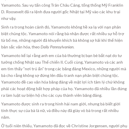
Yamamoto. Sau vụ tấn công Trân Châu Cảng, tổng thống Mỹ Franklin
D. Roosevelt đã ra lệnh đưa người gốc Nhật tại Mỹ vào các khu trại
như vậy.
Sinh ra trong hoàn cảnh đó, Yamamoto không hề xa lạ với nạn phân
biệt chủng tộc. Yamamoto nói rằng bà nhận được rất nhiều sự hỗ trợ
từ bố mẹ, những người đã khuyến khích bà không sợ hãi khi thể hiện
bản sắc văn hóa, theo
Daily Pennsylvanian
.
Yamamoto kể lại rằng anh em của bà thường bị bạn bè bắt nạt do tư
tưởng chống Nhật sau Thế chiến II. Cuối cùng, Yamamoto và các anh
em tìm thấy “nơi trú ẩn” trong các băng đảng Mexico, những người mà
bà cho rằng không sợ đứng lên đấu tranh nạn phân biệt chủng tộc.
Yamamoto đề cao văn hóa băng đảng về mặt lợi ích tâm lý chứ không
phải các hoạt động bất hợp pháp của họ. Yamamoto đã nhiều lần đứng
ra làm luật sư biện hộ cho các cựu thành viên băng đảng.
Yamamoto được sinh ra trong hình hài nam giới, nhưng bà biết giới
tính thực sự của bà là nữ, và điều này đã giày vò bà trong rất nhiều
năm.
Ở tuổi niên thiếu, Yamamoto đã đọc về Christine Jorgensen, người phụ