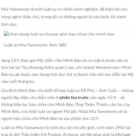
Mia Yamamoto là một luật sư có nhiều kinh nghiệm, đã biện hộ cho
hàng nghìn thân chủ, trong đó có những người bị cáo buộc tội danh
tình dục.
Luật sư Mia Yamamoto. Ảnh:
NBC
Sáng 13/5 theo giờ Mỹ, diễn viên Minh Béo sẽ có mặt ở phiên xét xử
thứ hai tại Tòa thượng thẩm quận Cam, chi nhánh Westminster. Minh
Béo bị cáo buộc lạm dụng tình dục trẻ vị thành niên khi lưu diễn tại Mỹ
vào cuối tháng ba.
Gia đình Minh Béo cho biết tổ hợp luật sư Đỗ Phủ – Anh Tuấn – những
người đại diện cho diễn viên ở
phiên tòa trước
vào ngày 15/4 – sẽ
không tiếp tục bào chữa cho Minh Béo. Ông Thiện Thành, cậu họ của
Minh Béo, cho biết luật sư người Mỹ gốc Nhật Mia Yamamoto sẽ là
người bào chữa cho Minh Béo từ sau phiên tòa 13/5.
Luật sư Mia Yamamoto là một phụ nữ chuyển giới, sinh năm 1943 tại
trại di dời Thế chiến II ở Poston, Arizona, với tên khai sinh là Michael