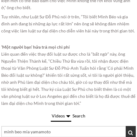
kiện mới có thể bảo đảm cho việc Minh không thể rời khỏi vùng anh
ở,” ông cho biết.
Tuy nhiên, như Luật Sư Ðỗ Phủ nói ở trên, “Tôi biết Minh Béo và gia
đình anh đang bị những áp lực rất lớn” nên ông sẽ không đảm nhiệm
công việc làm luật sư đại diện cho diễn viên hài này trong thời gian tới.
‘Một người bạn’ hứa trả mọi chi phí
Liên quan đến việc thay đổi luật sư được cho là “bất ngờ” này, ông
Nguyễn Thiện Thành kể, “Chiều Thứ Ba vừa rồi, tôi nhận được điện
thoại từ Văn Phòng Luật Sư Ðỗ Phủ-Anh Tuấn hỏi rằng ‘Có phải Minh
Béo đổi luật sư không?’ khiến tôi rất sửng sốt, vì tôi là người giới thiệu,
nhờ anh Phủ làm đại diện cho cháu tôi, giờ có sự thay đổi như thế mà
tôi không biết gì hết. Thư ký của Luật Sư Phủ cho biết thêm là có một
văn phòng luật sư ở Los Angeles gọi đến cho biết là họ đã được thuê để
làm đại diện cho Minh trong thời gian tới.”
Videos
Search