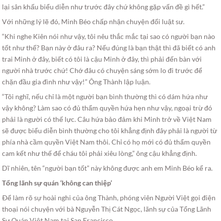
lại sân khấu biểu diễn như trước đây chứ không gặp vấn đề gì hết.”
Với những lý lẽ đó, Minh Béo chấp nhận chuyện đổi luật sư.
“Khi nghe Kiên nói như vậy, tôi nêu thắc mắc tại sao có người bạn nào
tốt như thế? Bạn này ở đâu ra? Nếu đúng là bạn thật thì đã biết có anh
trai Minh ở đây, biết có tôi là cậu Minh ở đây, thì phải đến bàn với
người nhà trước chứ! Chớ đâu có chuyện sáng sớm lo đi trước để
chặn đầu gia đình như vậy!” Ông Thành lập luận.
“Tôi nghĩ, nếu chỉ là một người bạn bình thường thì có dám hứa như
vậy không? Làm sao có đủ thẩm quyền hứa hẹn như vậy, ngoại trừ đó
phải là người có thế lực. Câu hứa bảo đảm khi Minh trở về Việt Nam
sẽ được biểu diễn bình thường cho tôi khẳng định đây phải là người từ
phía nhà cầm quyền Việt Nam thôi. Chỉ có họ mới có đủ thẩm quyền
cam kết như thế để cháu tôi phải xiêu lòng,” ông cậu khẳng định.
Dĩ nhiên, tên “người bạn tốt” này không được anh em Minh Béo kể ra.
Tổng lãnh sự quán ‘không can thiệp’
Ðể làm rõ sự hoài nghi của ông Thành, phóng viên Người Việt gọi điện
thoại nói chuyện với bà Nguyễn Thị Cát Ngọc, lãnh sự của Tổng Lãnh
Sự Quán Việt Nam tại San Francisco.