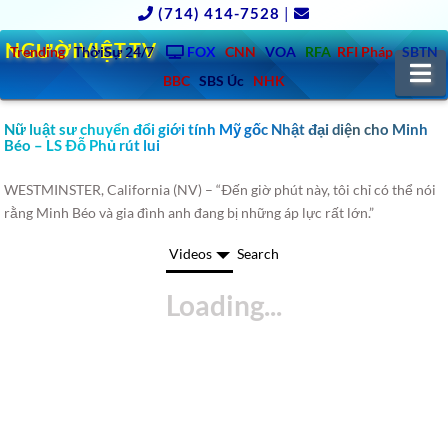
(714) 414-7528
|
NGƯỜIVIỆT.TV
Trending
ThờiSự 24/7
FOX
CNN
VOA
RFA
RFI Pháp
SBTN
N
BBC
SBS Úc
NHK
Nữ luật sư chuyển đổi giới tính Mỹ gốc Nhật đại diện cho Minh
Béo – LS Ðỗ Phủ rút lui
WESTMINSTER, California (NV) – “Ðến giờ phút này, tôi chỉ có thể nói
rằng Minh Béo và gia đình anh đang bị những áp lực rất lớn.”
Videos
Search