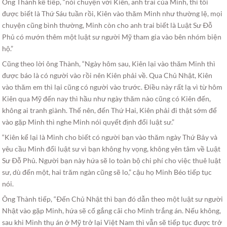
Ông Thành kể tiếp, “nói chuyện với Kiên, anh trai của Minh, thì tôi
được biết là Thứ Sáu tuần rồi, Kiên vào thăm Minh như thường lệ, mọi
chuyện cũng bình thường, Minh còn cho anh trai biết là Luật Sư Ðỗ
Phủ có mướn thêm một luật sư người Mỹ tham gia vào bên nhóm biện
hộ.”
Cũng theo lời ông Thành, “Ngày hôm sau, Kiên lại vào thăm Minh thì
được báo là có người vào rồi nên Kiên phải về. Qua Chủ Nhật, Kiên
vào thăm em thì lại cũng có người vào trước. Ðiều này rất lạ vì từ hôm
Kiên qua Mỹ đến nay thì hầu như ngày thăm nào cũng có Kiên đến,
không ai tranh giành. Thế nên, đến Thứ Hai, Kiên phải đi thật sớm để
vào gặp Minh thì nghe Minh nói quyết định đổi luật sư.”
“Kiên kể lại là Minh cho biết có người bạn vào thăm ngày Thứ Bảy và
yêu cầu Minh đổi luật sư vì bạn không hy vọng, không yên tâm về Luật
Sư Ðỗ Phủ. Người bạn này hứa sẽ lo toàn bộ chi phí cho việc thuê luật
sư, dù đến một, hai trăm ngàn cũng sẽ lo,” cậu họ Minh Béo tiếp tục
nói.
Ông Thành tiếp, “Ðến Chủ Nhật thì bạn đó dẫn theo một luật sư người
Nhật vào gặp Minh, hứa sẽ cố gắng cãi cho Minh trắng án. Nếu không,
sau khi Minh thụ án ở Mỹ trở lại Việt Nam thì vẫn sẽ tiếp tục được trở