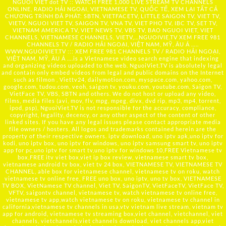
NGUOI VIET dot TV :: WATCH FREE 1,000 LIVE STREAM TV CHANNELS
ONLINE, RADIO HẢI NGOẠI, VIETNAMESE TV, QUỐC TẾ, XEM LẠI TẤT CẢ
CHƯƠNG TRÌNH ĐÃ PHÁT: SBTN, VIETFACETV, LITTLE SAIGON TV, VIET TV,
VIETV, NGUOI VIET TV, SAIGON TV, VNA TV, VIET PHO TV, IBC TV, SET TV,
VIETNAM AMERICA TV, VIET NEWS TV, VBS TV, BAO NGUOI VIET, VIET
CHANNELS, VIETNAMESE CHANNELS, VIETV,...
NGUOIVIE.TV
XEM FREE 981
CHANNELS TV / RADIO HẢI NGOẠI, VIỆT NAM, MỸ, ÂU Á …..
WWW.NGUOIVIET.TV ::: XEM FREE 981 CHANNELS TV / RADIO HẢI NGOẠI,
VIỆT NAM, MỸ, ÂU Á ….is a Vietnamese video search engine that indexing
and organizing videos uploaded to the web. NguoiViet.TV is absolutely legal
and contain only embed videos from legal and public domains on the Internet
such as filmon , Viettv24, dailymotion.com, myspace.com, yahoo.com,
google.com, tudou.com, veoh, saigon tv, youku.com, youtube.com, Saigon TV,
VietFace TV, VBS, SBTN and others. We do not host or upload any video,
films, media files (avi, mov, flv, mpg, mpeg, divx, dvd rip, mp3, mp4, torrent,
ipod, psp), NguoiViet.TV is not responsible for the accuracy, compliance,
copyright, legality, decency, or any other aspect of the content of other
linked sites. If you have any legal issues please contact appropriate media
file owners / hosters. All logos and trademarks contained herein are the
property of their respective owners. iptv download, uno iptv apk,uno iptv for
kodi, uno iptv box, uno iptv for windows, uno iptv samsung smart tv, uno iptv
app for pc,uno iptv for smart tv,uno iptv for windows 10,FREE Vietnamese tv
box,FREE itv viet box,viet ip box review, vietnamese smart tv box,
vietnamese android tv box, viet tv 24 box, VIETNAMESE TV, VIETNAMESE TV
CHANNEL, able box for vietnamese channel, vietnamese tv on roku, watch
vietnamese tv online free, FREE uno box, uno iptv, uno tv box, VIETNAMESE
TV BOX, VietNamese TV channel, Viet TV, SaigonTV, VietFaceTV, VietFace TV,
VFTV, saigontv channel, vietnamese tv, watch vietnamese tv online free,
vietnamese tv app,watch vietnamese tv on roku, vietnamese tv channel in
california,vietnamese tv channels in usa,vtv vietnam live stream, vietnam tv
app for android, vietnamese tv streaming box,viet channel, vietchannel, viet
channels, vietchannels,viet channels download, viet channels app,viet