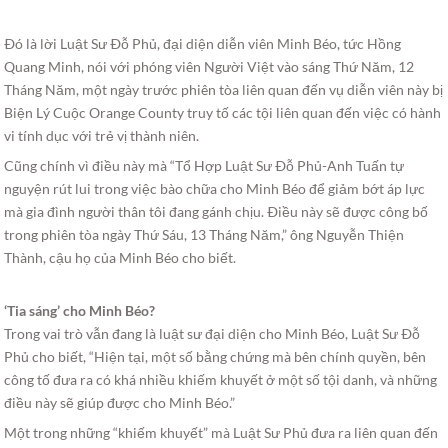
Ðó là lời Luật Sư Ðỗ Phủ, đại diện diễn viên Minh Béo, tức Hồng
Quang Minh, nói với phóng viên Người Việt vào sáng Thứ Năm, 12
Tháng Năm, một ngày trước phiên tòa liên quan đến vụ diễn viên này bị
Biện Lý Cuộc Orange County truy tố các tội liên quan đến việc có hành
vi tính dục với trẻ vị thành niên.
Cũng chính vì điều này mà “Tổ Hợp Luật Sư Ðỗ Phủ-Anh Tuấn tự
nguyện rút lui trong việc bào chữa cho Minh Béo để giảm bớt áp lực
mà gia đình người thân tôi đang gánh chịu. Ðiều này sẽ được công bố
trong phiên tòa ngày Thứ Sáu, 13 Tháng Năm,” ông Nguyễn Thiện
Thành, cậu họ của Minh Béo cho biết.
‘Tia sáng’ cho Minh Béo?
Trong vai trò vẫn đang là luật sư đại diện cho Minh Béo, Luật Sư Ðỗ
Phủ cho biết, “Hiện tại, một số bằng chứng mà bên chính quyền, bên
công tố đưa ra có khá nhiều khiếm khuyết ở một số tội danh, và những
điều này sẽ giúp được cho Minh Béo.”
Một trong những “khiếm khuyết” mà Luật Sư Phủ đưa ra liên quan đến