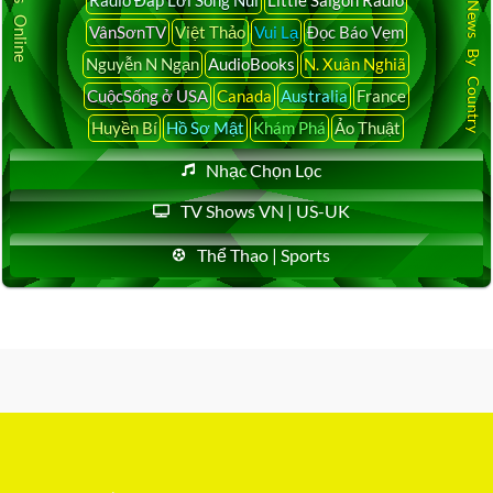
Latest News By Country
VânSơnTV
Việt Thảo
Vui Lạ
Đọc Báo Vẹm
Nguyễn N Ngạn
AudioBooks
N. Xuân Nghiã
CuộcSống ở USA
Canada
Australia
France
Huyền Bí
Hồ Sơ Mật
Khám Phá
Ảo Thuật
Nhạc Chọn Lọc
TV Shows VN | US-UK
Thể Thao | Sports