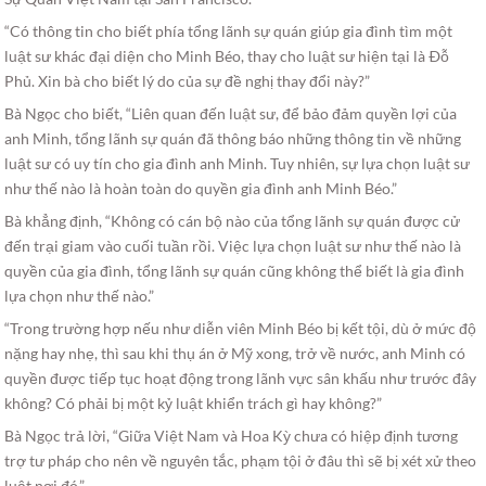
“Có thông tin cho biết phía tổng lãnh sự quán giúp gia đình tìm một
luật sư khác đại diện cho Minh Béo, thay cho luật sư hiện tại là Ðỗ
Phủ. Xin bà cho biết lý do của sự đề nghị thay đổi này?”
Bà Ngọc cho biết, “Liên quan đến luật sư, để bảo đảm quyền lợi của
anh Minh, tổng lãnh sự quán đã thông báo những thông tin về những
luật sư có uy tín cho gia đình anh Minh. Tuy nhiên, sự lựa chọn luật sư
như thế nào là hoàn toàn do quyền gia đình anh Minh Béo.”
Bà khẳng định, “Không có cán bộ nào của tổng lãnh sự quán được cử
đến trại giam vào cuối tuần rồi. Việc lựa chọn luật sư như thế nào là
quyền của gia đình, tổng lãnh sự quán cũng không thể biết là gia đình
lựa chọn như thế nào.”
“Trong trường hợp nếu như diễn viên Minh Béo bị kết tội, dù ở mức độ
nặng hay nhẹ, thì sau khi thụ án ở Mỹ xong, trở về nước, anh Minh có
quyền được tiếp tục hoạt động trong lãnh vực sân khấu như trước đây
không? Có phải bị một kỷ luật khiển trách gì hay không?”
Bà Ngọc trả lời, “Giữa Việt Nam và Hoa Kỳ chưa có hiệp định tương
trợ tư pháp cho nên về nguyên tắc, phạm tội ở đâu thì sẽ bị xét xử theo
luật nơi đó.”