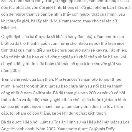
Sau 20 năm thành công trong sự nghiệp luật sư, Yamamoto nhận ra đã
đến lúc phải chuyển đổi giới tính, không chỉ để giải phóng bản thân, mà
còn để người thân và bạn bè nhìn thấy con người thật của mình. Sau
khi chuyển giới, bà lấy tên là Mia Yamamoto, thay cho cái tên cũ
Michael.
Quyết định của bà được đa số khách hàng đón nhận. Yamamoto cho
biết bà đã trở thành nguồn cảm hứng cho nhiều người thể hiện giới
tính thật của mình, điều mà bà chưa bao giờ nghĩ sẽ xảy ra. Tất nhiên,
vẫn có rất nhiều bạn cũ và đồng nghiệp từ chối chấp nhận bà sau khi
chuyển đổi giới tính. Bà hoàn tất toàn bộ quá trình chuyển giới vào
năm 2005.
Trên trang web của bản thân, Mia Frances Yamamoto tự giới thiệu
mình là một trong những luật sư bào chữa hình sự nổi bật và thành
công nhất ở nam California. Bà đã tham gia hơn 200 vụ xét xử có bồi
thẩm đoàn và đại diện hàng nghìn thân chủ bị cáo buộc tội danh hình
sự, bao gồm giết người, hành hung, lạm dụng tình dục, ma túy, trộm
cắp, tội phạm cổ cồn trắng, lái xe khi dùng chất kích thích.
Bà đã được Hiệp hội Luật sư Tòa án Hình sự và Hiệp hội nữ luật sư Los
Angeles vinh danh. Năm 2002, Yamamoto được
California Daily