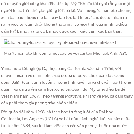
nữ chuyển giới công khai đầu tiên tại Mỹ. “Khi đó tôi nghĩ rằng có một
người khác trên thế giới giống tôi”, bà kể. Vui mừng, Yamamoto cho mẹ
xem bài báo nhưng mẹ bà ngay lập tức bật khóc. “Lúc đó, tôi nhận ra
rằng việc tôi cảm thấy không thoải mái về giới tính của mình là điều
cấm kỵ”, bà nói, và từ đó bà học được cách giấu cảm xúc bản thân.
Mia Yamamoto khi còn là một cậu bé với cái tên Michael. Ảnh:
NBC
Yamamoto tốt nghiệp Đại học bang California vào năm 1966, với
chuyên ngành về chính phủ. Sau đó, bà phục vụ cho quân đội. Cộng
đồng LGBT (đồng tính luyến ái, song tính luyến ái và chuyển giới) trong
quân ngũ đã truyền cảm hứng cho bà. Quân đội Mỹ từng điều bà đến
Việt Nam năm 1967. Theo
Hyphen Magazine
, khi trở về Mỹ, bà cảm thấy
cần phải tham gia phong trào phản chiến.
Rời quân đội năm 1968, bà theo học trường luật của Đại học
California, Los Angeles (UCLA) và bắt đầu hành nghề luật sư bào chữa
tư từ năm 1984, sau khi làm việc cho các văn phòng thuộc nhà nước.