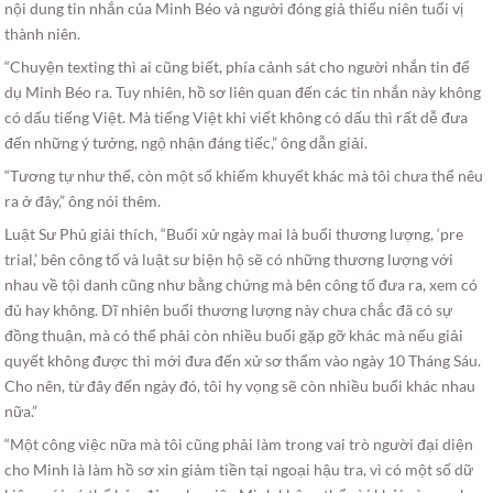
nội dung tin nhắn của Minh Béo và người đóng giả thiếu niên tuổi vị
thành niên.
“Chuyện texting thì ai cũng biết, phía cảnh sát cho người nhắn tin để
dụ Minh Béo ra. Tuy nhiên, hồ sơ liên quan đến các tin nhắn này không
có dấu tiếng Việt. Mà tiếng Việt khi viết không có dấu thì rất dễ đưa
đến những ý tưởng, ngộ nhận đáng tiếc,” ông dẫn giải.
“Tương tự như thế, còn một số khiếm khuyết khác mà tôi chưa thể nêu
ra ở đây,” ông nói thêm.
Luật Sư Phủ giải thích, “Buổi xử ngày mai là buổi thương lượng, ‘pre
trial,’ bên công tố và luật sư biện hộ sẽ có những thương lượng với
nhau về tội danh cũng như bằng chứng mà bên công tố đưa ra, xem có
đủ hay không. Dĩ nhiên buổi thương lượng này chưa chắc đã có sự
đồng thuận, mà có thể phải còn nhiều buổi gặp gỡ khác mà nếu giải
quyết không được thì mới đưa đến xử sơ thẩm vào ngày 10 Tháng Sáu.
Cho nên, từ đây đến ngày đó, tôi hy vọng sẽ còn nhiều buổi khác nhau
nữa.”
“Một công việc nữa mà tôi cũng phải làm trong vai trò người đại diện
cho Minh là làm hồ sơ xin giảm tiền tại ngoại hậu tra, vì có một số dữ