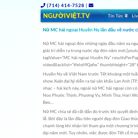
(714) 414-7528
|
NGƯỜIVIỆT.TV
Tin Tức
Li
Nữ MC hải ngoại Huyền Ny lần đầu về nước 
Nữ MC hải ngoại đón những ngày đầu năm xa ngườ
giải trí diễn ra trong nước dịp đón năm mới.
[yout
tagValue=”MC hải ngoại Huyền Ny” resultsPerP
videoBlacklist=”tfels69Qafw” thumbHeight=”28″ 
Huyền Ny về Việt Nam trước Tết khoảng một tuần 
show
Xuân đại hỷ
diễn ra tại sân khấu Lan Anh (T
nhạc – hài kịch này, ngoài nữ MC hải ngoại còn c
Noo Phước Thịnh, Phương Vy, Minh Thư, Hari Won,
Beo…
Nữ MC chia sẻ đã rất đắn đo trước khi quyết định
lễ. Bởi đây là lần đầu tiên người đẹp đón Giao th
chạnh lòng khi nhận lời tham gia một chương trình 
dịp năm mới. Tuy nhiên, việc được đón Tết cổ truy