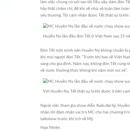
làm việc chung cứ nói sao tôi liều vậy, dám đón Tế
hãy thật chăm chỉ, để khi về nhà, sẽ toàn tâm toà
yêu thương. Tôi cảm nhận được Tết thật sự là khi
Huyền Ny lần đầu đón Tết ở Việt Nam sau 15 n
Đón Tết một mình nên Huyền Ny không chuẩn bị g
khí mọi người đón Tết. “Trước khi bay về Việt Nam
sàng cho gia đình. Năm nay, không đón Tết cùng n
về nước thưởng thức không khí năm mới vui vẻ”.
Với Huyền Ny, Tết thật sự là khi được ở bên cạ
Ngoài việc tham gia show diễn
Xuân đại hỷ
, Huyền
nhận lời đảm nhận vai trò MC cho hai chương trìn
talkshow trước khi trở về Mỹ.
Hạo Nhiên