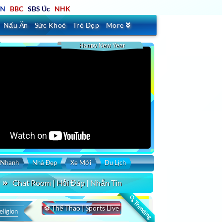
TN
BBC
SBS Úc
NHK
Nấu Ăn
Sức Khoẻ
Trẻ Đẹp
More
Happy New Year
 Nhanh
Nhà Đẹp
Xe Mới
Du Lịch
Chat Room | Hỏi Đáp | Nhắn Tin
🔍 Trending
⚽ Thể Thao | Sports Live
eligion