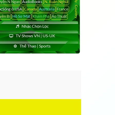
yễn N Ngạn
AudioBooks
N. Xuân Nghiã
cSống ở USA
Canada
Australia
France
yền Bí
Hồ Sơ Mật
Khám Phá
Ảo Thuật
Nhạc Chọn Lọc
TV Shows VN | US-UK
Thể Thao | Sports