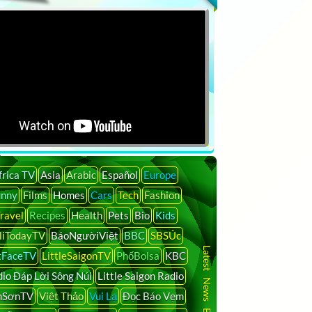
frica TV
Asia
Arabic
Español
Europe
unny
Films
Homes
Cars
Tech
Fashion
ravel
Recipes
Health
Pets
Bio
Kids
liTodayTV
BáoNgườiViệt
BBC
SBSÚc
Latest News By Country
tFaceTV
LittleSaigonTV
PhốBolsa
KBC
io Đáp Lời Sông Núi
Little Saigon Radio
nSơnTV
Việt Thảo
Vui Lạ
Đọc Báo Vẹm