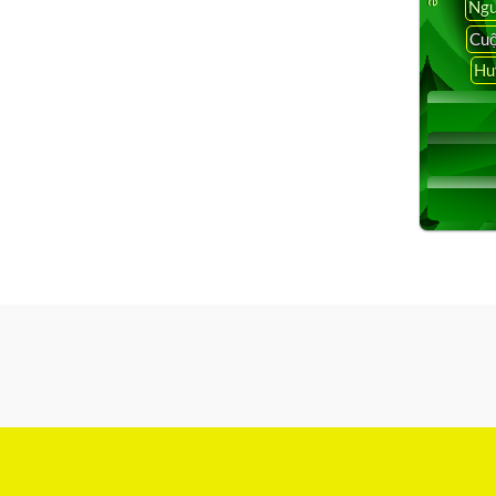
Ngu
Cuộ
Hu