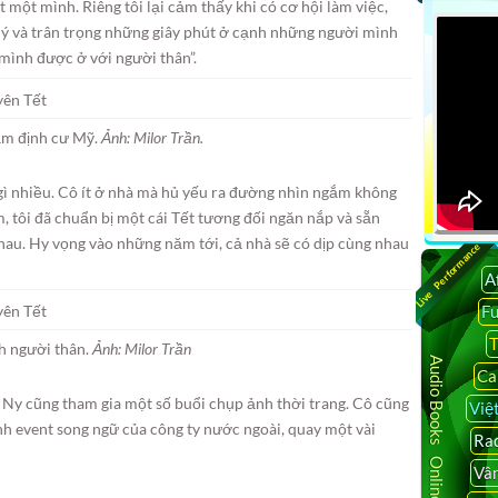
t một mình. Riêng tôi lại cảm thấy khi có cơ hội làm việc,
n ý và trân trọng những giây phút ở cạnh những người mình
 mình được ở với người thân”.
ăm định cư Mỹ.
Ảnh: Milor Trần.
ì nhiều. Cô ít ở nhà mà hủ yếu ra đường nhìn ngắm không
, tôi đã chuẩn bị một cái Tết tương đối ngăn nắp và sẵn
hau. Hy vọng vào những năm tới, cả nhà sẽ có dịp cùng nhau
Live Performance
A
F
T
nh người thân.
Ảnh: Milor Trần
Audio Books Online
Ca
 Ny cũng tham gia một số buổi chụp ảnh thời trang. Cô cũng
Việ
h event song ngữ của công ty nước ngoài, quay một vài
Rad
Vâ