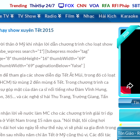
Trending
ThờiSự 24/7
FOX
CNN
VOA
RFA
RFI Pháp
SB
ve TV
TV Show
Radio
Film
Nhạc
Hài Kịch
Karaoke
chạy show xuyên Tết 2015
2026
i thân ở Mỹ khi nhận lời dẫn chương trình cho loạt show
ube_wpress search=”1″] [tubepress mode=”tag”
age=”8″ thumbHeight=”16″ thumbWidth=”69″
thumbWidth=”69″ paginationBelow=”false” ]
để tham gia các show diễn dịp Tết Ất Mùi, trong đó có loạt
P.HCM) từ mùng 2 đến mùng 6 Tết. Trong chương trình ca
ó sự góp mặt của dàn ca sĩ nổi tiếng như Đàm Vĩnh Hưng,
 365… và các nghệ sĩ hài Thu Trang, Trường Giang, Tấn
Tin
 nhận lời về nước làm MC cho các chương trình giải trí dịp
ừa ở Việt Nam trong 15 năm qua. “Nói thật, tôi cũng hơi
dài hơi vào ngày lễ như thế này, vì sẽ phải xa gia đình trong
Tôn Giáo - R
ền sau nhiều năm chỉ ăn Tết ở Mỹ cũng thú vị. Các đối tác