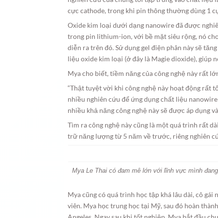
cực cathode, trong khi pin thông thường dùng 1 c
Oxide kim loại dưới dạng nanowire đã được nghi
trong pin lithium-ion, với bề mặt siêu rộng, nó c
diễn ra trên đó. Sử dụng gel điện phân này sẽ tăn
liệu oxide kim loại (ở đây là Magie dioxide), giúp n
Mya cho biết, tiềm năng của công nghệ này rất lớ
“Thật tuyệt vời khi công nghệ này hoạt động rất tố
nhiều nghiên cứu để ứng dụng chất liệu nanowire c
nhiều khả năng công nghệ này sẽ được áp dụng vào
Tìm ra công nghệ này cũng là một quá trình rất dà
trữ năng lượng từ 5 năm về trước, riêng nghiên cứ
Mya Le Thai có đam mê lớn với lĩnh vực mình đang
Mya cũng có quá trình học tập khá lâu dài, cô gái n
viên. Mya học trung học tại Mỹ, sau đó hoàn thành
Angeles. Ngay sau khi tốt nghiệp, Mya bắt đầu ch