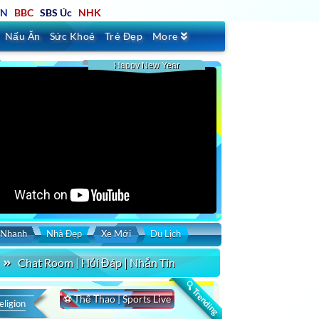
TN
BBC
SBS Úc
NHK
Nấu Ăn
Sức Khoẻ
Trẻ Đẹp
More
Happy New Year
 Nhanh
Nhà Đẹp
Xe Mới
Du Lịch
Chat Room | Hỏi Đáp | Nhắn Tin
rt by
Duration
Uploaded
🔍 Trending
⚽ Thể Thao | Sports Live
eligion