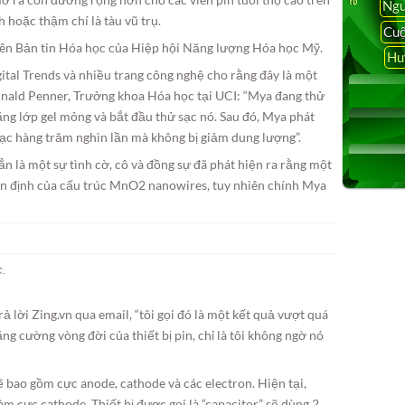
Ngu
h hoặc thậm chí là tàu vũ trụ.
Cuộ
rên Bản tin Hóa học của Hiệp hội Năng lượng Hóa học Mỹ.
Hu
gital Trends và nhiều trang công nghệ cho rằng đây là một
inald Penner, Trưởng khoa Hóa học tại UCI: “Mya đang thử
ằng lớp gel mỏng và bắt đầu thử sạc nó. Sau đó, Mya phát
g sạc hàng trăm nghìn lần mà không bị giảm dung lượng”.
ẳn là một sự tình cờ, cô và đồng sự đã phát hiện ra rằng một
 ổn định của cấu trúc MnO2 nanowires, tuy nhiên chính Mya
c.
trả lời Zing.vn qua email, “tôi gọi đó là một kết quả vượt quá
ăng cường vòng đời của thiết bị pin, chỉ là tôi không ngờ nó
ẽ bao gồm cực anode, cathode và các electron. Hiện tại,
àm cực cathode. Thiết bị được gọi là “capacitor” sẽ dùng 2