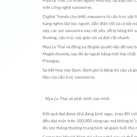
Mya Le Thai, cử nhân ngành Hóa học tại Đại học 
trên công nghệ nanowires.
Digital Trends cho biết, nanowire là cấu trúc vật
hàng nghìn lần tóc người, dẫn điện tốt và có bề mặ
vậy, các sợi nanowire này rất yếu, dễ bị hỏng khi
thường, cấu trúc này giãn nở và đứt rất nhanh.
Mya Le Thai và đồng sự đã giải quyết vấn đề này 
Magie dioxide, sau đó áo ngoài bằng một lớp chất
Plexiglas.
Sự kết hợp này được đánh giá là đáng tin cậy và g
đây của cấu trúc nanowires.
Mya Le Thai và phát minh của mình.
Kết quả đạt được khá đáng kinh ngạc, trao đổi với 
đều đạt mức trên 100.000 vòng sạc mà không bị “cha
đó, pin thông thường trung bình sẽ giảm tuổi thọ
Computer World đánh giá công nghệ này có thể mở