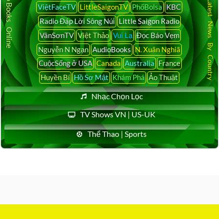
Audio Books Online
Latest News By Country
ViệtFaceTV
LittleSaigonTV
PhốBolsa
KBC
Radio Đáp Lời Sông Núi
Little Saigon Radio
VânSơnTV
Việt Thảo
Vui Lạ
Đọc Báo Vẹm
Nguyễn N Ngạn
AudioBooks
N. Xuân Nghiã
CuộcSống ở USA
Canada
Australia
France
Huyền Bí
Hồ Sơ Mật
Khám Phá
Ảo Thuật
Nhạc Chọn Lọc
TV Shows VN | US-UK
Thể Thao | Sports