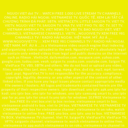
NGUOI VIET dot TV :: WATCH FREE 1,000 LIVE STREAM TV CHANNELS
ONLINE, RADIO HẢI NGOẠI, VIETNAMESE TV, QUỐC TẾ, XEM LẠI TẤT CẢ
CHƯƠNG TRÌNH ĐÃ PHÁT: SBTN, VIETFACETV, LITTLE SAIGON TV, VIET TV,
VIETV, NGUOI VIET TV, SAIGON TV, VNA TV, VIET PHO TV, IBC TV, SET TV,
VIETNAM AMERICA TV, VIET NEWS TV, VBS TV, BAO NGUOI VIET, VIET
CHANNELS, VIETNAMESE CHANNELS, VIETV,...
NGUOIVIE.TV
XEM FREE 981
CHANNELS TV / RADIO HẢI NGOẠI, VIỆT NAM, MỸ, ÂU Á …..
WWW.NGUOIVIET.TV ::: XEM FREE 981 CHANNELS TV / RADIO HẢI NGOẠI,
VIỆT NAM, MỸ, ÂU Á ….is a Vietnamese video search engine that indexing
and organizing videos uploaded to the web. NguoiViet.TV is absolutely legal
and contain only embed videos from legal and public domains on the Internet
such as filmon , Viettv24, dailymotion.com, myspace.com, yahoo.com,
google.com, tudou.com, veoh, saigon tv, youku.com, youtube.com, Saigon TV,
VietFace TV, VBS, SBTN and others. We do not host or upload any video,
films, media files (avi, mov, flv, mpg, mpeg, divx, dvd rip, mp3, mp4, torrent,
ipod, psp), NguoiViet.TV is not responsible for the accuracy, compliance,
copyright, legality, decency, or any other aspect of the content of other
linked sites. If you have any legal issues please contact appropriate media
file owners / hosters. All logos and trademarks contained herein are the
property of their respective owners. iptv download, uno iptv apk,uno iptv for
kodi, uno iptv box, uno iptv for windows, uno iptv samsung smart tv, uno iptv
app for pc,uno iptv for smart tv,uno iptv for windows 10,FREE Vietnamese tv
box,FREE itv viet box,viet ip box review, vietnamese smart tv box,
vietnamese android tv box, viet tv 24 box, VIETNAMESE TV, VIETNAMESE TV
CHANNEL, able box for vietnamese channel, vietnamese tv on roku, watch
vietnamese tv online free, FREE uno box, uno iptv, uno tv box, VIETNAMESE
TV BOX, VietNamese TV channel, Viet TV, SaigonTV, VietFaceTV, VietFace TV,
VFTV, saigontv channel, vietnamese tv, watch vietnamese tv online free,
vietnamese tv app,watch vietnamese tv on roku, vietnamese tv channel in