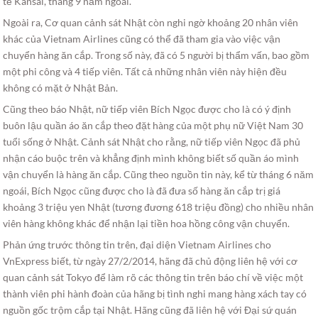
tế Kansai, tháng 9 năm ngoái.
Ngoài ra, Cơ quan cảnh sát Nhật còn nghi ngờ khoảng 20 nhân viên
khác của Vietnam Airlines cũng có thể đã tham gia vào việc vận
chuyển hàng ăn cắp. Trong số này, đã có 5 người bị thẩm vấn, bao gồm
một phi công và 4 tiếp viên. Tất cả những nhân viên này hiện đều
không có mặt ở Nhật Bản.
Cũng theo báo Nhật, nữ tiếp viên Bích Ngọc được cho là có ý định
buôn lậu quần áo ăn cắp theo đặt hàng của một phụ nữ Việt Nam 30
tuổi sống ở Nhật. Cảnh sát Nhật cho rằng, nữ tiếp viên Ngọc đã phủ
nhận cáo buộc trên và khẳng định mình không biết số quần áo mình
vận chuyển là hàng ăn cắp. Cũng theo nguồn tin này, kể từ tháng 6 năm
ngoái, Bích Ngọc cũng được cho là đã đưa số hàng ăn cắp trị giá
khoảng 3 triệu yen Nhật (tương đương 618 triệu đồng) cho nhiều nhân
viên hàng không khác để nhận lại tiền hoa hồng công vận chuyển.
Phản ứng trước thông tin trên, đại diện Vietnam Airlines cho
VnExpress biết, từ ngày 27/2/2014, hãng đã chủ động liên hệ với cơ
quan cảnh sát Tokyo để làm rõ các thông tin trên báo chí về việc một
thành viên phi hành đoàn của hãng bị tình nghi mang hàng xách tay có
nguồn gốc trộm cắp tại Nhật. Hãng cũng đã liên hệ với Đại sứ quán