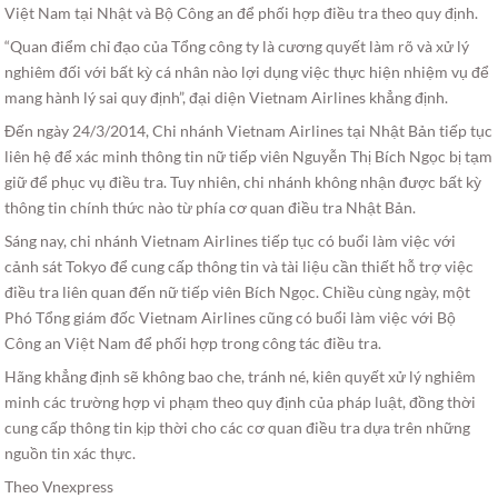
Việt Nam tại Nhật và Bộ Công an để phối hợp điều tra theo quy định.
“Quan điểm chỉ đạo của Tổng công ty là cương quyết làm rõ và xử lý
nghiêm đối với bất kỳ cá nhân nào lợi dụng việc thực hiện nhiệm vụ để
mang hành lý sai quy định”, đại diện Vietnam Airlines khẳng định.
Đến ngày 24/3/2014, Chi nhánh Vietnam Airlines tại Nhật Bản tiếp tục
liên hệ để xác minh thông tin nữ tiếp viên Nguyễn Thị Bích Ngọc bị tạm
giữ để phục vụ điều tra. Tuy nhiên, chi nhánh không nhận được bất kỳ
thông tin chính thức nào từ phía cơ quan điều tra Nhật Bản.
Sáng nay, chi nhánh Vietnam Airlines tiếp tục có buổi làm việc với
cảnh sát Tokyo để cung cấp thông tin và tài liệu cần thiết hỗ trợ việc
điều tra liên quan đến nữ tiếp viên Bích Ngọc. Chiều cùng ngày, một
Phó Tổng giám đốc Vietnam Airlines cũng có buổi làm việc với Bộ
Công an Việt Nam để phối hợp trong công tác điều tra.
Hãng khẳng định sẽ không bao che, tránh né, kiên quyết xử lý nghiêm
minh các trường hợp vi phạm theo quy định của pháp luật, đồng thời
cung cấp thông tin kịp thời cho các cơ quan điều tra dựa trên những
nguồn tin xác thực.
Theo Vnexpress