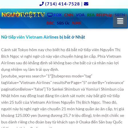
(714) 414-7528
|
NGƯỜIVIỆT.TV
Trending
ThờiSự 24/7
FOX
CNN
VOA
RFA
RFI Pháp
SBTN
N
BBC
SBS Úc
NHK
Nữ tiếp viên Vietnam Airlines bị bắt ở Nhật
Cảnh sát Tokyo hôm nay cho biết họ đã bắt nữ tiếp viên Nguyễn Thị
Bích Ngọc vì nghi ngờ cô này vận chuyển hàng ăn cắp. Phía Vietnam
Airlines sau đó khẳng định sẽ không bao che bất cứ cá nhân nào lợi
dụng nhiệm vụ làm trái quy định.
[youtube_wpress search=”1″][tubepress mode=”tag”
tagValue=”Vietnam Airlines” resultsPerPage=”5″ orderBy=”relevance”
paginationBelow=”false”] Tờ Sankei Shimbun và Yomiuri Shimbun của
Nhật hôm nay đồng loạt đăng tin cảnh sát nước này bắt giữ nữ tiếp
viên 25 tuổi của Vietnam Airlines Nguyễn Thị Bích Ngọc. Theo đó,
người này bị nghi ngờ vận chuyển 21 món hàng quần áo ăn cắp, trị giá
khoảng 125.000 yen (tương đương 25,7 triệu đồng), trên một chiếc xe
bus dành riêng cho đoàn bay từ khách sạn ở Osaka đến Sân bay Quốc