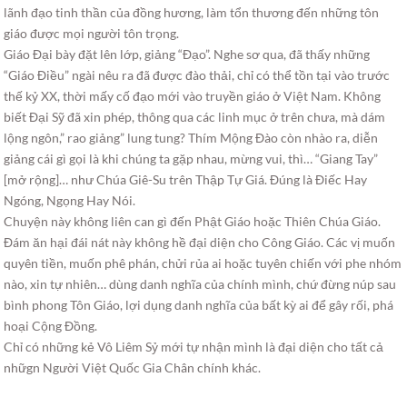
lãnh đạo tinh thần của đồng hương, làm tổn thương đến những tôn
giáo được mọi người tôn trọng.
Giáo Đại bày đặt lên lớp, giảng “Đạo”. Nghe sơ qua, đã thấy những
“Giáo Điều” ngài nêu ra đã được đào thải, chỉ có thể tồn tại vào trước
thế kỷ XX, thời mấy cố đạo mới vào truyền giáo ở Việt Nam. Không
biết Đại Sỹ đã xin phép, thông qua các linh mục ở trên chưa, mà dám
lộng ngôn,” rao giảng” lung tung? Thím Mộng Đào còn nhào ra, diễn
giảng cái gì gọi là khi chúng ta gặp nhau, mừng vui, thì… “Giang Tay”
[mở rộng]… như Chúa Giê-Su trên Thập Tự Giá. Đúng là Điếc Hay
Ngóng, Ngọng Hay Nói.
Chuyện này không liên can gì đến Phật Giáo hoặc Thiên Chúa Giáo.
Đám ăn hại đái nát này không hề đại diện cho Công Giáo. Các vị muốn
quyên tiền, muốn phê phán, chửi rủa ai hoặc tuyên chiến với phe nhóm
nào, xin tự nhiên… dùng danh nghĩa của chính mình, chứ đừng núp sau
bình phong Tôn Giáo, lợi dụng danh nghĩa của bất kỳ ai để gây rối, phá
hoại Cộng Đồng.
Chỉ có những kẻ Vô Liêm Sỷ mới tự nhận mình là đại diện cho tất cả
nhữgn Người Việt Quốc Gia Chân chính khác.