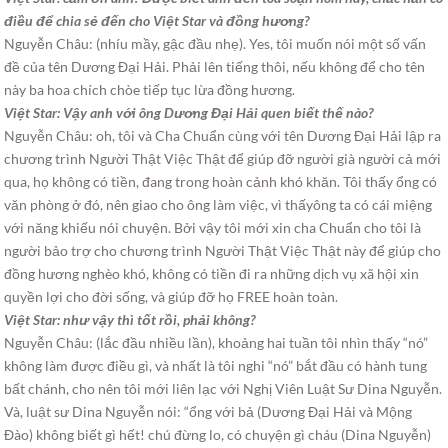
điều để chia sẻ đến cho Việt
Star và đồng hương?
Nguyễn Châu: (nhíu mầy, gậc đầu nhẹ). Yes, tôi muốn nói một số vấn
đề của tên Dương Đại Hải. Phải lên tiếng thôi, nếu không để cho tên
này ba hoa chích chòe tiếp tục lừa đồng hương.
Việt Star: Vậy anh với ông Dương Đại Hải quen biết thế nào?
Nguyễn Châu: oh, tôi và Cha Chuẩn cùng với tên Dương Đại Hải lập ra
chương trình Người Thật Việc Thật để giúp đỡ người già người cả mới
qua, họ không có tiền, đang trong hoàn cảnh khó khăn. Tôi thấy ổng có
văn phòng ở đó, nên giao cho ông làm việc, vì thấyông ta có cái miệng
với năng khiếu nói chuyện. Bởi vậy tôi mới xin cha Chuẩn cho tôi là
người bảo trợ cho chương trình Người Thật Việc Thật này để giúp cho
đồng hương nghèo khó, không có tiền đi ra những dịch vụ xã hội xin
quyền lợi cho đời sống, và giúp đỡ họ FREE hoàn toàn.
Việt Star: như vậy thì tốt rồi, phải không?
Nguyễn Châu: (lắc đầu nhiều lần), khoảng hai tuần tôi nhìn thấy “nó”
không làm được điều gì, và nhất là tôi nghi “nó” bắt đầu có hành tung
bất chánh, cho nên tôi mới liên lạc với Nghị Viên Luật Sư Dina Nguyễn.
Và, luật sư Dina Nguyễn nói: “ổng với bả (Dương Đại Hải và Mộng
Đào) không biết gì hết! chú đừng lo, có chuyện gì cháu (Dina Nguyễn)