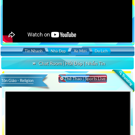
Tin Nhanh
Nhà Đẹp
Xe Mới
Du Lịch
Chat Room | Hỏi Đáp | Nhắn Tin
🔍 Trending
⚽ Thể Thao | Sports Live
Tôn Giáo - Religion