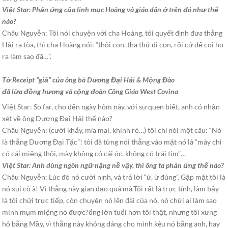
Việt Star: Phản ứng của linh mục Hoàng và giáo dân ở trên đó như thế
nào?
Châu Nguyễn: Tôi nói chuyện với cha Hoàng, tôi quyết định đưa thằng
Hải ra tòa, thì cha Hoàng nói: “thôi con, tha thứ đi con, rồi cứ để coi họ
ra làm sao đã…”.
Tờ Receipt “giả” của ông bà Dương Đại Hải & Mộng Đào
đã lừa đồng hương và cộng đoàn Công Giáo West Covina
Việt Star: So far, cho đến ngày hôm này, với sự quen biết, anh có nhận
xét về ông Dương Đại Hải thế nào?
Châu Nguyễn: (cười khẩy, mỉa mai, khinh rẻ…) tôi chỉ nói một câu: “Nó
là thằng Dương Đại Tặc”! tôi đã từng nói thẳng vào mặt nó là “mày chỉ
có cái miệng thôi, mày không có cái óc, không có trái tim”…
Việt Star: Anh dùng ngôn ngữ nặng nề vậy, thì ông ta phản ứng thế nào?
Châu Nguyễn: Lúc đó nó cười nịnh, và trả lời “ừ, ừ đúng”. Gặp mặt tôi là
nó xụi cò à! Vì thằng này gian đạo quá mà.Tôi rất là trực tính, làm bậy
là tôi chửi trực tiếp, còn chuyện nó lên đài của nó, nó chửi ai làm sao
mình mụm miệng nó được?ổng lớn tuổi hơn tôi thật, nhưng tôi xưng
hô bằng Mầy, vì thằng này không đáng cho mình kêu nó bằng anh, hay