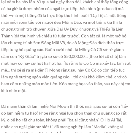
lại năm ba bảy lần. Vì qua hai ngày theo dõi, khách chỉ thấy tổng cộng
có ba giờ là được nhóm của ngài trực tiếp thâu hình (produced) mà
thôi—mà một tiếng đã là trực tiếp thu hình buổi “Dạ Tiệc”, một tiếng
ngài ngồi song tấu với người đẹp Mộng Đào, và một tiếng kia thì là
chương trình trò chuyện giữa Đại Úy Duy Khương và Thiếu Tá Liên
Thành [đã thu hình và chiếu từ tuần trước]. Còn tất cả, là một mớ hổ
lốn chương trình Sơn Đông Mãi Võ, do cô Mộng Đào đích thân trực
tiếp tung hô quảng cáo. Buồn cười nhất là Mộng Cô Cô sớ rớ giành
cầm con “Kỳ Giấu” trị giá sơ sơ có $50,000.00… [theo lời cô chủ] làm
mặt mày cô này cứ hớt ha hớt hải [lo rằng lỡ Cô Cô mà xẩy tay, làm sứt
mẻ… thì xé gì ra mà đền?]. Mong rằng sau này Cô Cô có còn tiếp tục
làm nghề xướng ngôn viên quảng cáo… thì chịu khó kiềm chế, chớ có
ham cầm những món mắc tiền. Kẻo mang họa vào thân, sau này chị em
khó nhìn mặt.
Đã mang thân đi làm nghề Nói Mướn thì thôi, ngài giáo sư lại còn “lấy
đó làm niềm tự hào”, khoe rằng ngài lựa chọn thân chủ quảng cáo rất
kỹ, o bế họ rất chu toàn, không phải “bạ ai cũng nhận”. Ô Hô Ai Tai,
nhắc cho ngài giáo sư biết tí, đã mang nghiệp làm “Media”, không ai