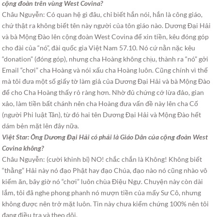
cộng đoàn trên vùng West Covina?
Châu Nguyễn: Có quan hệ gì đâu, chỉ biết hắn nói, hắn là công giáo,
chứ thật ra không biết tên này người của tôn giáo nào. Dương Đại Hải
và bà Mộng Đào lên cộng đoàn West Covina để xin tiền, kêu đóng góp
cho đài của “nó”, đài quốc gia Việt Nam 57.10. Nó cứ nằn nặc kêu
“donation” (đóng góp), nhưng cha Hoàng không chịu, thành ra “nó” gởi
Email “chơi” cha Hoàng và nói xấu cha Hoàng luôn. Cũng chính vì thế
mà tôi đưa một số giấy tờ làm giả của Dương Đại Hải và bà Mộng Đào
để cho Cha Hoàng thấy rỏ ràng hơn. Nhờ đủ chứng cớ lừa đảo, gian
xảo, làm tiền bất chánh nên cha Hoàng đưa vấn đề này lên cha Cố
(người Phi luật Tân), từ đó hai tên Dương Đại Hải và Mộng Đào hết
dám bẻn mặt lên đây nữa.
Việt Star: Ông Dương Đại Hải có phải là Giáo Dân của cộng đoàn West
Covina không?
Châu Nguyễn: (cười khinh bỉ) NO! chắc chắn là Không! Không biết
“thằng” Hải này nó đạo Phật hay đạo Chúa, đạo nào nó cũng nhào vô
kiếm ăn, bây giờ nó “chơi” luôn chùa Điệu Ngự. Chuyện này còn dài
lắm, tôi đã nghe phong phanh nó mượn tiền của mấy Sư Cô, nhưng
không được nên trở mặt luôn. Tin này chưa kiểm chứng 100% nên tôi
đang điều tra và theo dõi.