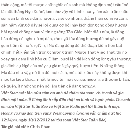
thân cộng, mà tôi mượn chữ nghĩa của anh mà khẳng định một câu “nó
là một thằng Ngu Xuẩn”, làm như vậy vô hình chung làm xáo trộn cuộc
sống an bình của đồng hương và sẽ có những thằng thân cộng và cộng
sản nằm vùng ở đây sẽ lợi dụng cơ hội này kích động cho đồng hương
hải ngoại chống nhau vì tín ngưỡng Tôn Giáo. Một điều nữa, là đồng
bào đừng có nghe nó mị dân, xảo ngữ lừa đồng hương để nó gây quỹ
gom tiền rồi nó “dzọt”. Tụi Nó đang dùng đủ thủ đoạn kiếm tiền bất
chính, hết kiếm tiền trong chương trình Người Thật Việc Thật, thì nó
xoay qua đem linh hồn cụ Diệm, bươi lên để kích động lòng yêu thương
gia đình cụ Ngô của mấy cụ già mà gây quỹ, lượm tiền. Những thằng
Ma đầu như vậy, nó tìm đủ mọi cách, móc túi kiểu này không được thì
móc túi kiểu khác… nhất là móc túi mấy cụ già, người già thường bị lẩn,
dễ quên, ít nhớ cho nên nó làm tiền dễ dàng hơn.v..v..
Việt Star: một lần nữa cảm ơn anh đã thăm tòa soạn, chúc anh và gia
đình một mùa lễ Giáng Sinh sắp đến thật an bình và hạnh phúc. Cho anh
em của Việt Star Tuần Báo và Việt Star Radio gởi lời thăm linh mục
Hoàng và giáo dân trên vùng West Covina. (phỏng vấn chấm dứt lúc
12:34pm, ngày 10/12/2012 taị tòa soạn Việt Star Tuần Báo)
Tác giả bài viết:
Chris Phan