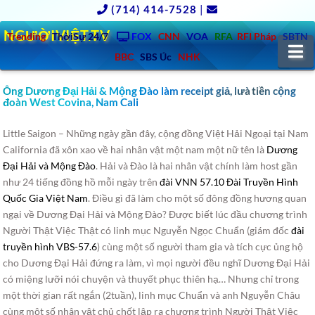
(714) 414-7528
|
NGƯỜIVIỆT.TV
Trending
ThờiSự 24/7
FOX
CNN
VOA
RFA
RFI Pháp
SBTN
N
BBC
SBS Úc
NHK
Ông Dương Đại Hải & Mộng Đào làm receipt giả, lưà tiền cộng
đoàn West Covina, Nam Cali
Little Saigon – Những ngày gần đây, cộng đồng Việt Hải Ngoại tại Nam
California đã xôn xao về hai nhân vật một nam một nữ tên là
Dương
Đại Hải và Mộng Đào
.
Hải và Đào là hai nhân vật chính làm host gần
như 24 tiếng đồng hồ mỗi ngày trên
đài VNN 57.10 Đài Truyền Hình
Quốc Gia Việt Nam
. Điều gì đã làm cho một số đông đồng hương quan
ngại về Dương Đại Hải và Mộng Đào? Được biết lúc đầu chương trình
Người Thật Việc Thật có linh mục Nguyễn Ngọc Chuẩn (giám đốc
đài
truyền hình VBS-57.6
) cùng một số người tham gia và tích cực ủng hộ
cho Dương Đại Hải đứng ra làm, vì mọi người đều nghĩ Dương Đại Hải
có miệng lưỡi nói chuyện và thuyết phục thiên hạ… Nhưng chỉ trong
một thời gian rất ngắn (2tuần), linh mục Chuẩn và anh Nguyễn Châu
cùng một số nhân vật chủ chốt lập ra chương trình Người Thật Việc