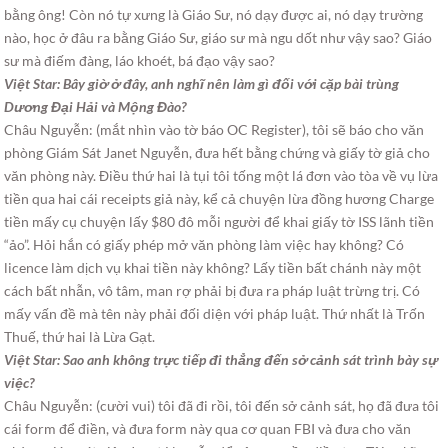
bằng ông! Còn nó tự xưng là Giáo Sư, nó dạy được ai, nó dạy trường
nào, học ở đâu ra bằng Giáo Sư, giáo sư mà ngu dốt như vậy sao? Giáo
sư mà điếm đàng, láo khoét, bá đạo vậy sao?
Việt Star: Bây giờ ở đây, anh nghĩ nên làm gì đối với cặp bài trùng
Dương Đại Hải và Mộng Đào?
Châu Nguyễn: (mắt nhìn vào tờ báo OC Register), tôi sẽ báo cho văn
phòng Giám Sát Janet Nguyễn, đưa hết bằng chứng và giấy tờ giả cho
văn phòng này. Điều thứ hai là tụi tôi tống một lá đơn vào tòa về vụ lừa
tiền qua hai cái receipts giả này, kể cả chuyện lừa đồng hương Charge
tiền mấy cụ chuyện lấy $80 đô mỗi người để khai giấy tờ ISS lãnh tiền
“ảo”. Hỏi hắn có giấy phép mở văn phòng làm việc hay không? Có
licence làm dịch vụ khai tiền này không? Lấy tiền bất chánh này một
cách bất nhẫn, vô tâm, man rợ phải bị đưa ra pháp luật trừng trị. Có
mấy vấn đề mà tên này phải đối diện với pháp luật. Thứ nhất là Trốn
Thuế, thứ hai là Lừa Gạt.
Việt Star: Sao anh không trực tiếp đi thẳng đến sở cảnh sát trình bày sự
việc?
Châu Nguyễn: (cười vui) tôi đã đi rồi, tôi đến sở cảnh sát, họ đã đưa tôi
cái form để điền, và đưa form này qua cơ quan FBI và đưa cho văn