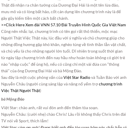
Thật đã nhận ra chân tướng của Dương Đại Hải là một tên lừa đảo,
mưu mô và có lòng bất hảo, cốt cán dựng lên chương trình này là để
gây gũy kiếm tiền một cách bất chánh.
>>Click Here Xem đài VNN 57.10 Đài Truyền Hình Quốc Gia Việt Nam
Cũng nên nhắc lại, chương trình có tên gọi rất thô thiển, mộc mạc
Người Thật Việc Thật này, lúc đầu với ý nghĩa và chủ chương giúp cho
những đồng hương gặp khó khăn, nghèo túng về tinh thần lẫn vật chất,
và chủ yếu là cho những người lớn tuổi. Dĩ nhiên trong suốt thời gian
từ ngày lập chương trình đến nay hầu như hoàn toàn không có giới trẻ
nào “nhập cuộc” để ủng hộ, nếu có cũng chỉ một vài đứa con “thông
thái” của ông Dương Đại Hải và bà Mộng Đào.
Sau đây là một cuộc phỏng vấn của
Việt Star Radio
và Tuần Báo với anh
Nguyễn Châu (người cùng sáng lập và năng nổ yểm trợ
chương trình
Việc Thật Người Thật
)
bà Mộng Đào
Việt Star: chào anh, rất vui đón anh đến thăm tòa soạn.
Nguyễn Châu: (cười nhẹ) chào Chris! Lâu rồi không thấy Chris trên đài
TV nói về Sport, thích lắm!
Việt Star: cảm ơn anh! Được biết anh đến tòa soạn hôm này, chắc hẵn có