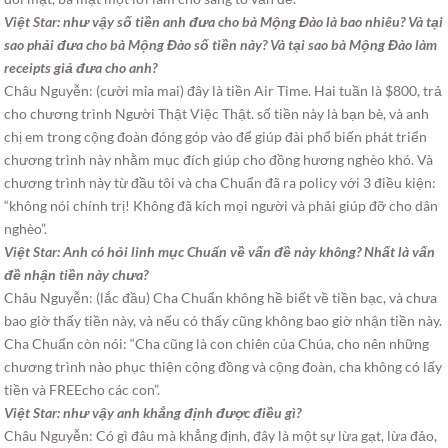
Việt Star: như vậy số tiền anh đưa cho bà Mộng Đào là bao nhiêu? Và tại
sao phải đưa cho bà Mộng Đào số tiền này? Và tại sao bà Mộng Đào làm
receipts giả đưa cho anh?
Châu Nguyễn: (cười mỉa mai) đây là tiền Air Time. Hai tuần là $800, trả
cho chương trình Người Thật Việc Thật. số tiền này là bạn bè, và anh
chị em trong cộng đoàn đóng góp vào để giúp đài phổ biến phát triển
chương trình này nhằm mục đích giúp cho đồng hương nghèo khó. Và
chương trình này từ đầu tôi và cha Chuẩn đã ra policy với 3 điều kiện:
“không nói chính trị! Không đã kích mọi người và phải giúp đỡ cho dân
nghèo”.
Việt Star: Anh có hỏi linh mục Chuẩn về vấn đề này không? Nhất là vấn
đề nhận tiền này chưa?
Châu Nguyễn: (lắc đầu) Cha Chuẩn không hề biết về tiền bạc, và chưa
bao giờ thấy tiền này, và nếu có thấy cũng không bao giờ nhận tiền này.
Cha Chuẩn còn nói: “Cha cũng là con chiên của Chúa, cho nên những
chương trình nào phục thiện cộng đồng và cộng đoàn, cha không có lấy
tiền và FREEcho các con”.
Việt Star: như vậy anh khẳng định được điều gì?
Châu Nguyễn: Có gì đâu mà khẳng định, đây là một sự lừa gạt, lừa đảo,