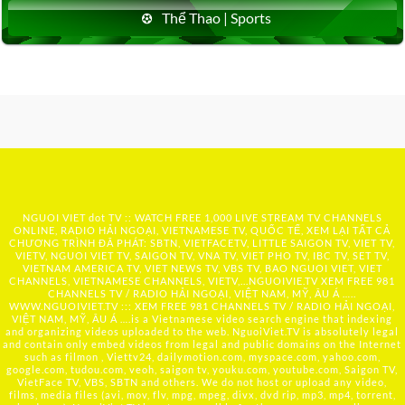
Thể Thao | Sports
NGUOI VIET dot TV :: WATCH FREE 1,000 LIVE STREAM TV CHANNELS
ONLINE, RADIO HẢI NGOẠI, VIETNAMESE TV, QUỐC TẾ, XEM LẠI TẤT CẢ
CHƯƠNG TRÌNH ĐÃ PHÁT: SBTN, VIETFACETV, LITTLE SAIGON TV, VIET TV,
VIETV, NGUOI VIET TV, SAIGON TV, VNA TV, VIET PHO TV, IBC TV, SET TV,
VIETNAM AMERICA TV, VIET NEWS TV, VBS TV, BAO NGUOI VIET, VIET
CHANNELS, VIETNAMESE CHANNELS, VIETV,...
NGUOIVIE.TV
XEM FREE 981
CHANNELS TV / RADIO HẢI NGOẠI, VIỆT NAM, MỸ, ÂU Á …..
WWW.NGUOIVIET.TV ::: XEM FREE 981 CHANNELS TV / RADIO HẢI NGOẠI,
VIỆT NAM, MỸ, ÂU Á ….is a Vietnamese video search engine that indexing
and organizing videos uploaded to the web. NguoiViet.TV is absolutely legal
and contain only embed videos from legal and public domains on the Internet
such as filmon , Viettv24, dailymotion.com, myspace.com, yahoo.com,
google.com, tudou.com, veoh, saigon tv, youku.com, youtube.com, Saigon TV,
VietFace TV, VBS, SBTN and others. We do not host or upload any video,
films, media files (avi, mov, flv, mpg, mpeg, divx, dvd rip, mp3, mp4, torrent,