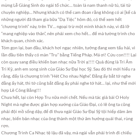
mừng Lễ Giáng Sinh do ngài tổ chức… toàn là nam thanh nữ tú, tài tử
chuyên nghiệp… Nhưng khách có thể cam đoan rằng không có ai [kể cả
những người đã tham gia bữa “Dạ Tiệc” hôm đó, có thể xem hết
“chương trình” này, trên TV… ngoại trừ một mình khách này, vì đã lỡ
“mang nghiệp vào thân”, nên phải xem cho hết… để mà tường trình cho
khách quan, chính xác.
Tóm gọn lại, ban đầu, khách hơi ngạc nhiên, tưởng đang xem tấu hài, vì
lần đầu tiên thấy có màn “Tru” bằng Tiếng Pháp. Má ơi! Cứu con!!!! Lại
còn quay sang điều khiển ban nhạc nữa Trời ạ!!!! Quả đúng là Tri Âm
Tri Kỷ, anh em song sinh của Giáo Sư Đại học Sỹ. Sau đó thì mới hiểu ra
rằng, đấy là chương trình “Hét Cho nhau Nghe”. Đằng ấy bắt tớ nghe
đằng ấy hát, thì tớ cũng bắt đằng ấy phải nghe tớ hát… lại, như thế mới
hợp Lẽ Công Bằng!!!
Chưa hết, lại còn Hợp Tru nữa mới chết. Nếu mà tác giả bài O Holy
Night mà nghe được giàn hợp xướng của Giáo Đại, có lẽ ông ta cũng
phải đội mồ sống dậy, để đi thưa ngài Giáo Sư Đại Sỹ tội hiếp dâm âm
nhạc, biến bản nhạc của ông thành một thứ âm hưởng quái thai, rùng
rợn.
Chương Trình Ca Nhạc tệ lậu đã vậy, mà ngài vẫn phải trình đi chiếu