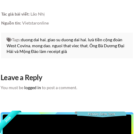
Tác giả bài viết:
Lão Nhị
Nguồn tin:
Vietstaronline
Tags:
duong dai hai
,
giao su duong dai hai
,
lưà tiền cộng đoàn
West Covina
,
mong dao
,
nguoi that viec that
,
Ông Bà Dương Đại
Hải và Mộng Đào làm receipt giả
Leave a Reply
You must be
logged in
to post a comment.
Happy New Year
2026