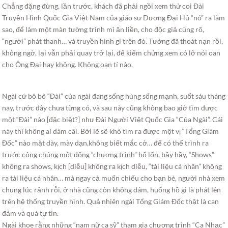
Chẳng đặng đừng, lần trước, khách đã phải ngồi xem thử coi Đài
Truyền Hình Quốc Gia Việt Nam của giáo sư Dương Đại Hủ “nó” ra làm
sao, để làm một màn tường trình mì ăn liền, cho độc giả cùng rõ,
“người” phát thanh… và truyền hình gì trên đó. Tưởng đã thoát nạn rồi,
không ngờ, lại vẫn phải quay trở lại, để kiểm chứng xem có lỡ nói oan
cho Ông Đại hay không. Không oan tí nào.
Ngài cứ bô bô “Đài” của ngài đang sống hùng sống mạnh, suốt sáu tháng
nay, trước đây chưa từng có, và sau này cũng không bao giờ tìm được
một “Đài” nào [đặc biệt?] như Đài Người Việt Quốc Gia “Của Ngài”. Cái
này thì không ai dám cãi. Bởi lẽ sẽ khó tìm ra được một vị “Tổng Giám
Đốc” nào mặt dày, mày dạn,không biết mắc cở… để có thể trình ra
trước công chúng một đống “chương trình” hổ lốn, bầy hầy, “Shows”
không ra shows, kịch [diễu] không ra kịch diễu, “tài liệu cá nhân” không
ra tài liệu cá nhân… mà ngay cả muốn chiếu cho bạn bè, người nhà xem
chung lúc rảnh rỗi, ở nhà cũng còn không dám, huống hồ gì là phát lên
trên hệ thống truyền hình. Quả nhiên ngài Tổng Giám Đốc thật là can
đảm và quá tự tin.
Ngài khoe rằng những “nam nữ ca sỹ” tham gia chương trình “Ca Nhạc”