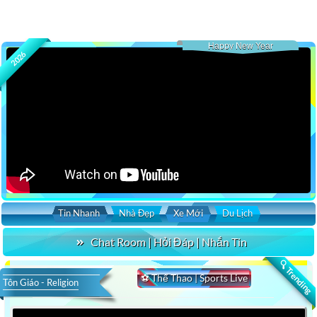
Happy New Year
2026
Tin Nhanh
Nhà Đẹp
Xe Mới
Du Lịch
Chat Room | Hỏi Đáp | Nhắn Tin
🔍 Trending
⚽ Thể Thao | Sports Live
Tôn Giáo - Religion