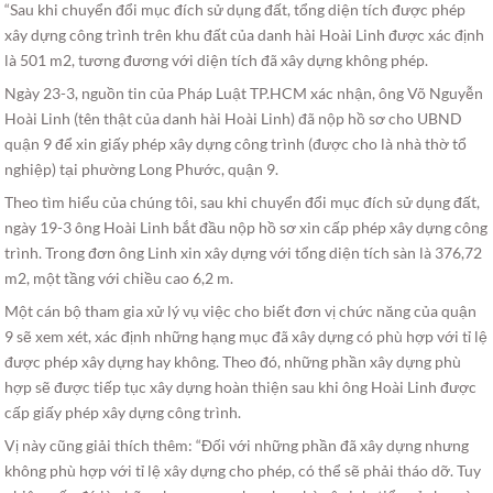
“Sau khi chuyển đổi mục đích sử dụng đất, tổng diện tích được phép
xây dựng công trình trên khu đất của danh hài Hoài Linh được xác định
là 501 m2, tương đương với diện tích đã xây dựng không phép.
Ngày 23-3, nguồn tin của Pháp Luật TP.HCM xác nhận, ông Võ Nguyễn
Hoài Linh (tên thật của danh hài Hoài Linh) đã nộp hồ sơ cho UBND
quận 9 để xin giấy phép xây dựng công trình (được cho là nhà thờ tổ
nghiệp) tại phường Long Phước, quận 9.
Theo tìm hiểu của chúng tôi, sau khi chuyển đổi mục đích sử dụng đất,
ngày 19-3 ông Hoài Linh bắt đầu nộp hồ sơ xin cấp phép xây dựng công
trình. Trong đơn ông Linh xin xây dựng với tổng diện tích sàn là 376,72
m2, một tầng với chiều cao 6,2 m.
Một cán bộ tham gia xử lý vụ việc cho biết đơn vị chức năng của quận
9 sẽ xem xét, xác định những hạng mục đã xây dựng có phù hợp với tỉ lệ
được phép xây dựng hay không. Theo đó, những phần xây dựng phù
hợp sẽ được tiếp tục xây dựng hoàn thiện sau khi ông Hoài Linh được
cấp giấy phép xây dựng công trình.
Vị này cũng giải thích thêm: “Đối với những phần đã xây dựng nhưng
không phù hợp với tỉ lệ xây dựng cho phép, có thể sẽ phải tháo dỡ. Tuy