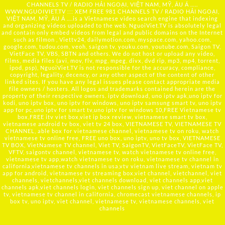
CHANNELS TV / RADIO HẢI NGOẠI, VIỆT NAM, MỸ, ÂU Á …..
WWW.NGUOIVIET.TV ::: XEM FREE 981 CHANNELS TV / RADIO HẢI NGOẠI,
VIỆT NAM, MỸ, ÂU Á ….is a Vietnamese video search engine that indexing
and organizing videos uploaded to the web. NguoiViet.TV is absolutely legal
and contain only embed videos from legal and public domains on the Internet
such as filmon , Viettv24, dailymotion.com, myspace.com, yahoo.com,
google.com, tudou.com, veoh, saigon tv, youku.com, youtube.com, Saigon TV,
VietFace TV, VBS, SBTN and others. We do not host or upload any video,
films, media files (avi, mov, flv, mpg, mpeg, divx, dvd rip, mp3, mp4, torrent,
ipod, psp), NguoiViet.TV is not responsible for the accuracy, compliance,
copyright, legality, decency, or any other aspect of the content of other
linked sites. If you have any legal issues please contact appropriate media
file owners / hosters. All logos and trademarks contained herein are the
property of their respective owners. iptv download, uno iptv apk,uno iptv for
kodi, uno iptv box, uno iptv for windows, uno iptv samsung smart tv, uno iptv
app for pc,uno iptv for smart tv,uno iptv for windows 10,FREE Vietnamese tv
box,FREE itv viet box,viet ip box review, vietnamese smart tv box,
vietnamese android tv box, viet tv 24 box, VIETNAMESE TV, VIETNAMESE TV
CHANNEL, able box for vietnamese channel, vietnamese tv on roku, watch
vietnamese tv online free, FREE uno box, uno iptv, uno tv box, VIETNAMESE
TV BOX, VietNamese TV channel, Viet TV, SaigonTV, VietFaceTV, VietFace TV,
VFTV, saigontv channel, vietnamese tv, watch vietnamese tv online free,
vietnamese tv app,watch vietnamese tv on roku, vietnamese tv channel in
california,vietnamese tv channels in usa,vtv vietnam live stream, vietnam tv
app for android, vietnamese tv streaming box,viet channel, vietchannel, viet
channels, vietchannels,viet channels download, viet channels app,viet
channels apk,viet channels login, viet channels sign up, viet channel on apple
tv, vietnamese tv channel in california, chromecast vietnamese channels, ip
box tv, uno iptv, viet channel, vietnamese tv, vietnamese channels, viet
channels