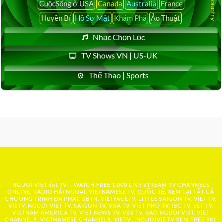
CuộcSống ở USA
Canada
Australia
France
Huyền Bí
Hồ Sơ Mật
Khám Phá
Ảo Thuật
Nhạc Chọn Lọc
TV Shows VN | US-UK
Thể Thao | Sports
NGUOI VIET dot TV :: WATCH FREE 1,000 LIVE STREAM TV CHANNELS
ONLINE, RADIO HẢI NGOẠI, VIETNAMESE TV, QUỐC TẾ, XEM LẠI TẤT CẢ
CHƯƠNG TRÌNH ĐÃ PHÁT: SBTN, VIETFACETV, LITTLE SAIGON TV, VIET TV,
VIETV, NGUOI VIET TV, SAIGON TV, VNA TV, VIET PHO TV, IBC TV, SET TV,
VIETNAM AMERICA TV, VIET NEWS TV, VBS TV, BAO NGUOI VIET, VIET
CHANNELS, VIETNAMESE CHANNELS, VIETV,...
NGUOIVIE.TV
XEM FREE 981