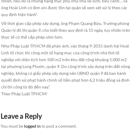
nhiên, nếu đó là những hạng mục phụ như nhà vệ sinh, tiểu cảnh… và
ông Hoài Linh có đơn xin được tồn tại quận sẽ xem xét xử lý theo các
quy định hiện hành”.
Về thời gian cấp phép xây dựng, ông Phạm Quang Bửu, Trưởng phòng
Quản lý đô thị quận 9, cho biết theo quy định là 15 ngày, tuy nhiên trên
thực tế có thể cấp phép sớm hơn.
Như Pháp Luật TP.HCM đã phản ánh, vào tháng 9-2015 danh hài Hoài
Linh tổ chức thi công một số hạng mục của công trình nhà thờ tổ
nghiệp với diện tích hơn 500 m2 trên khu đất rộng khoảng 5.000 m2
tại phường Long Phước, quận 9. Do công trình xây dựng trên đất nông
nghiệp, không có giấy phép xây dựng nên UBND quận 9 đã ban hành
quyết định xử phạt hành chính số tiền phạt hơn 6,2 triệu đồng và đình
chỉ thi công từ đó đến nay.”
Theo Pháp Luật TPHCM!
Leave a Reply
You must be
logged in
to post a comment.