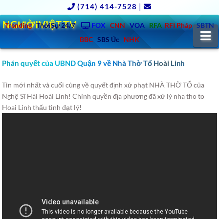
(714) 414-7528
|
NGƯỜIVIỆT.TV
Trending
ThờiSự 24/7
FOX
CNN
VOA
RFA
RFI Pháp
SBTN
N
BBC
SBS Úc
NHK
Phán quyết của UBND Quận 9 về Nhà Thờ Tổ Hoài Linh
Tin mới nhất và cuối cùng về quyết định xử phạt NHÀ THỜ TỔ của
Nghệ Sĩ Hài Hoài Linh! Chính quyền địa phương đã xử lý nha tho to
Hoai Linh thấu tình đạt lý!