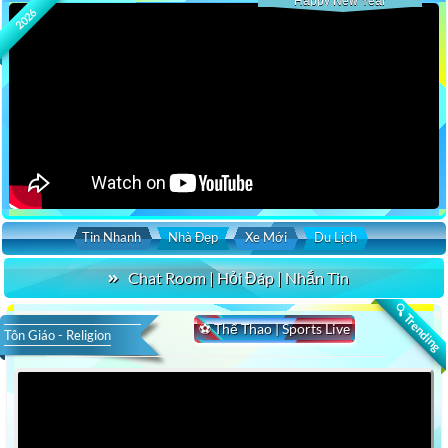
Happy New Year
2026
Tin Nhanh
Nhà Đẹp
Xe Mới
Du Lịch
Chat Room | Hỏi Đáp | Nhắn Tin
🔍 Trending
⚽ Thể Thao | Sports Live
Tôn Giáo - Religion