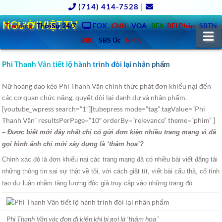
(714) 414-7528
|
NGƯỜIVIỆT.TV
Trending
ThờiSự 24/7
FOX
CNN
VOA
RFA
RFI Pháp
SBTN
N
BBC
SBS Úc
NHK
Phi Thanh Vân tiết lộ hành trình đòi lại nhân phẩm
Nữ hoàng dao kéo Phi Thanh Vân chính thức phát đơn khiếu nại đến
các cơ quan chức năng, quyết đòi lại danh dự và nhân phẩm.
[youtube_wpress search=”1″][tubepress mode=”tag” tagValue=”Phi
Thanh Vân” resultsPerPage=”10″ orderBy=”relevance” theme=”phim” ]
– Được biết mới đây nhất chị có gửi đơn kiện nhiều trang mạng vì đã
gọi hình ảnh chị mới xây dựng là ‘thảm họa’?
Chính xác đó là đơn khiếu nại các trang mạng đã có nhiều bài viết đăng tải
những thông tin sai sự thật về tôi, với cách giật tít, viết bài cẩu thả, cố tình
tạo dư luận nhằm tăng lượng độc giả truy cập vào những trang đó.
Phi Thanh Vân vác đơn đi kiện khi bị gọi là ‘thảm họa
‘