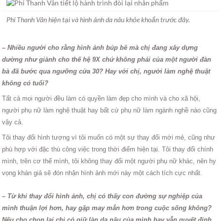
Phi Thanh Vân hiện tại và hình ảnh da nâu khỏe khoắn trước đây.
– Nhiều người cho rằng hình ảnh búp bê mà chị đang xây dựng
dường như giành cho thế hệ 9X chứ không phải của một người đàn
bà đã bước qua ngưỡng cửa 30? Hay với chị, người làm nghệ thuật
không có tuổi?
Tất cả mọi người đều làm có quyền làm đẹp cho mình và cho xã hội,
người phụ nữ làm nghệ thuật hay bất cứ phụ nữ làm ngành nghề nào cũng
vậy cả.
Tôi thay đổi hình tượng vì tôi muốn có một sự thay đổi mới mẻ, cũng như
phù hợp với đặc thù công việc trong thời điểm hiện tại. Tôi thay đổi chính
mình, trên cơ thể mình, tôi không thay đổi một người phụ nữ khác, nên hy
vọng khán giả sẽ đón nhận hình ảnh mới này một cách tích cực nhất.
– Từ khi thay đổi hình ảnh, chị có thấy con đường sự nghiệp của
mình thuận lợi hơn, hay gặp may mắn hơn trong cuộc sống không?
Nếu cho chọn lại chị có giữ làn da nâu của mình hay vẫn quyết định