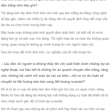
tắm trắng như bây giờ?
Tôi đang làm đại diện hình ảnh cho một spa làm trắng da bằng công nghệ
tế bào gốc, thêm với nhiều lý do riêng nên tôi quyết định thay đổi màu sắc
làn da và chọn hình tượng hiện nay.
Đây hoàn toàn không phải một quyết định nhất thời, tôi biết rất rõ mình
đang làm gì và làm sao cho đúng. Tôi nghĩ màu da và màu tóc không quan
trọng, quan trọng là những gì mình mang tới cho người hâm mộ.
Sau khi thay đổi hình ảnh mới, sự nghiệp của tôi vẫn thuận lợi.
– Lâu lắm rồi người ta không thấy tên chị xuất hiện dưới những dự án
nghệ thuật, mà hầu hết là những ồn ào quanh chuyện tắm trắng, tăng
cân, những bộ cánh chị mặc tại các sự kiện…chị có sợ dư luận sẽ
chuyển từ Nữ hoàng dao kéo sang Nữ hoàng scandal?
Đó là lý do vì sao tôi phải làm đơn kiện gửi tới các cơ quan chức năng.
Nhiều tờ báo đã đăng tải những bài viết không đúng sự thật đã khiến tôi bị
nhìn nhận dưới góc độ cố tình tạo scandal.
Khi tôi tham gia vào những dự án phim ảnh hay tham dự sự kiện và tạo