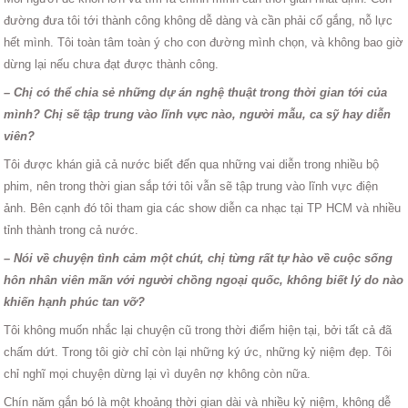
đường đưa tôi tới thành công không dễ dàng và cần phải cố gắng, nỗ lực
hết mình. Tôi toàn tâm toàn ý cho con đường mình chọn, và không bao giờ
dừng lại nếu chưa đạt được thành công.
– Chị có thể chia sẻ những dự án nghệ thuật trong thời gian tới của
mình? Chị sẽ tập trung vào lĩnh vực nào, người mẫu, ca sỹ hay diễn
viên?
Tôi được khán giả cả nước biết đến qua những vai diễn trong nhiều bộ
phim, nên trong thời gian sắp tới tôi vẫn sẽ tập trung vào lĩnh vực điện
ảnh. Bên cạnh đó tôi tham gia các show diễn ca nhạc tại TP HCM và nhiều
tỉnh thành trong cả nước.
– Nói về chuyện tình cảm một chút, chị từng rất tự hào về cuộc sống
hôn nhân viên mãn với người chồng ngoại quốc, không biết lý do nào
khiến hạnh phúc tan vỡ?
Tôi không muốn nhắc lại chuyện cũ trong thời điểm hiện tại, bởi tất cả đã
chấm dứt. Trong tôi giờ chỉ còn lại những ký ức, những kỷ niệm đẹp. Tôi
chỉ nghĩ mọi chuyện dừng lại vì duyên nợ không còn nữa.
Chín năm gắn bó là một khoảng thời gian dài và nhiều kỷ niệm, không dễ