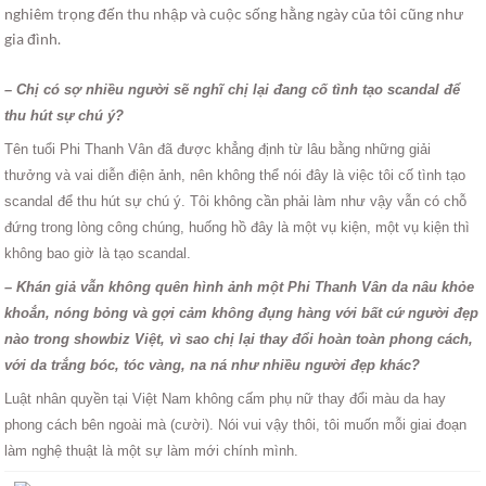
nghiêm trọng đến thu nhập và cuộc sống hằng ngày của tôi cũng như
gia đình.
– Chị có sợ nhiều người sẽ nghĩ chị lại đang cố tình tạo scandal để
thu hút sự chú ý?
Tên tuổi Phi Thanh Vân đã được khẳng định từ lâu bằng những giải
thưởng và vai diễn điện ảnh, nên không thể nói đây là việc tôi cố tình tạo
scandal để thu hút sự chú ý. Tôi không cần phải làm như vậy vẫn có chỗ
đứng trong lòng công chúng, huống hồ đây là một vụ kiện, một vụ kiện thì
không bao giờ là tạo scandal.
– Khán giả vẫn không quên hình ảnh một Phi Thanh Vân da nâu khỏe
khoắn, nóng bỏng và gợi cảm không đụng hàng với bất cứ người đẹp
nào trong showbiz Việt, vì sao chị lại thay đổi hoàn toàn phong cách,
với da trắng bóc, tóc vàng, na ná như nhiều người đẹp khác?
Luật nhân quyền tại Việt Nam không cấm phụ nữ thay đổi màu da hay
phong cách bên ngoài mà (cười). Nói vui vậy thôi, tôi muốn mỗi giai đoạn
làm nghệ thuật là một sự làm mới chính mình.