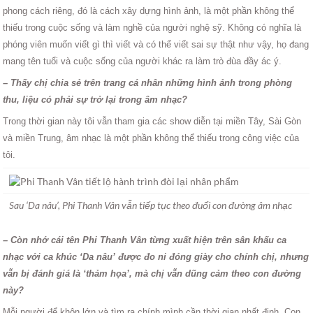
phong cách riêng, đó là cách xây dựng hình ảnh, là một phần không thể
thiếu trong cuộc sống và làm nghề của người nghệ sỹ. Không có nghĩa là
phóng viên muốn viết gì thì viết và có thể viết sai sự thật như vậy, họ đang
mang tên tuổi và cuộc sống của người khác ra làm trò đùa đầy ác ý.
– Thấy chị chia sẻ trên trang cá nhân những hình ảnh trong phòng
thu, liệu có phải sự trở lại trong âm nhạc?
Trong thời gian này tôi vẫn tham gia các show diễn tại miền Tây, Sài Gòn
và miền Trung, âm nhạc là một phần không thể thiếu trong công việc của
tôi.
Sau ‘Da nâu’, Phi Thanh Vân vẫn tiếp tục theo đuổi con đường âm nhạc
– Còn nhớ cái tên Phi Thanh Vân từng xuất hiện trên sân khấu ca
nhạc với ca khúc ‘Da nâu’ được đo ni đóng giày cho chính chị, nhưng
vẫn bị đánh giá là ‘thảm họa’, mà chị vẫn dũng cảm theo con đường
này?
Mỗi người để khôn lớn và tìm ra chính mình cần thời gian nhất định. Con