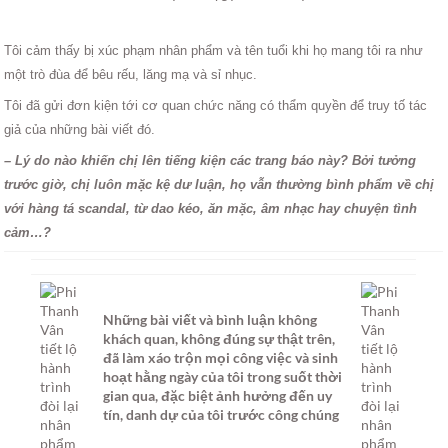
Tôi cảm thấy bị xúc phạm nhân phẩm và tên tuổi khi họ mang tôi ra như
một trò đùa để bêu rếu, lăng mạ và sỉ nhục.
Tôi đã gửi đơn kiện tới cơ quan chức năng có thẩm quyền để truy tố tác
giả của những bài viết đó.
– Lý do nào khiến chị lên tiếng kiện các trang báo này? Bởi tưởng
trước giờ, chị luôn mặc kệ dư luận, họ vẫn thường bình phẩm về chị
với hàng tá scandal, từ dao kéo, ăn mặc, âm nhạc hay chuyện tình
cảm…?
Những bài viết và bình luận không
khách quan, không đúng sự thật trên,
đã làm xáo trộn mọi công việc và sinh
hoạt hằng ngày của tôi trong suốt thời
gian qua, đặc biệt ảnh hưởng đến uy
tín, danh dự của tôi trước công chúng