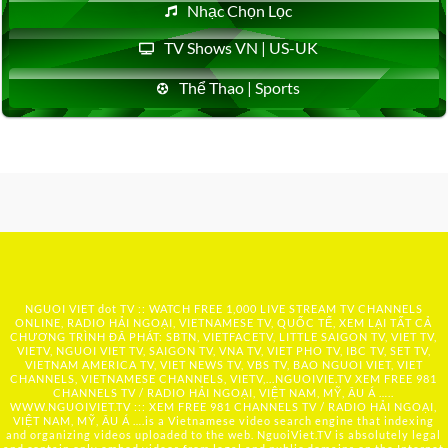
Nhạc Chọn Lọc
TV Shows VN | US-UK
Thể Thao | Sports
NGUOI VIET dot TV :: WATCH FREE 1,000 LIVE STREAM TV CHANNELS
ONLINE, RADIO HẢI NGOẠI, VIETNAMESE TV, QUỐC TẾ, XEM LẠI TẤT CẢ
CHƯƠNG TRÌNH ĐÃ PHÁT: SBTN, VIETFACETV, LITTLE SAIGON TV, VIET TV,
VIETV, NGUOI VIET TV, SAIGON TV, VNA TV, VIET PHO TV, IBC TV, SET TV,
VIETNAM AMERICA TV, VIET NEWS TV, VBS TV, BAO NGUOI VIET, VIET
CHANNELS, VIETNAMESE CHANNELS, VIETV,...
NGUOIVIE.TV
XEM FREE 981
CHANNELS TV / RADIO HẢI NGOẠI, VIỆT NAM, MỸ, ÂU Á …..
WWW.NGUOIVIET.TV ::: XEM FREE 981 CHANNELS TV / RADIO HẢI NGOẠI,
VIỆT NAM, MỸ, ÂU Á ….is a Vietnamese video search engine that indexing
and organizing videos uploaded to the web. NguoiViet.TV is absolutely legal