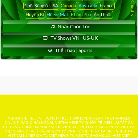
CuộcSống ở USA
Canada
Australia
France
Huyền Bí
Hồ Sơ Mật
Khám Phá
Ảo Thuật
Nhạc Chọn Lọc
TV Shows VN | US-UK
Thể Thao | Sports
NGUOI VIET dot TV :: WATCH FREE 1,000 LIVE STREAM TV CHANNELS
ONLINE, RADIO HẢI NGOẠI, VIETNAMESE TV, QUỐC TẾ, XEM LẠI TẤT CẢ
CHƯƠNG TRÌNH ĐÃ PHÁT: SBTN, VIETFACETV, LITTLE SAIGON TV, VIET TV,
VIETV, NGUOI VIET TV, SAIGON TV, VNA TV, VIET PHO TV, IBC TV, SET TV,
VIETNAM AMERICA TV, VIET NEWS TV, VBS TV, BAO NGUOI VIET, VIET