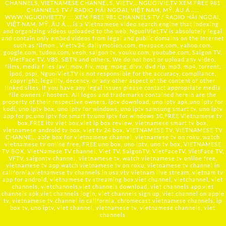
CHANNELS, VIETNAMESE CHANNELS, VIETV,...
NGUOIVIE.TV
XEM FREE 981
CHANNELS TV / RADIO HẢI NGOẠI, VIỆT NAM, MỸ, ÂU Á …..
WWW.NGUOIVIET.TV ::: XEM FREE 981 CHANNELS TV / RADIO HẢI NGOẠI,
VIỆT NAM, MỸ, ÂU Á ….is a Vietnamese video search engine that indexing
and organizing videos uploaded to the web. NguoiViet.TV is absolutely legal
and contain only embed videos from legal and public domains on the Internet
such as filmon , Viettv24, dailymotion.com, myspace.com, yahoo.com,
google.com, tudou.com, veoh, saigon tv, youku.com, youtube.com, Saigon TV,
VietFace TV, VBS, SBTN and others. We do not host or upload any video,
films, media files (avi, mov, flv, mpg, mpeg, divx, dvd rip, mp3, mp4, torrent,
ipod, psp), NguoiViet.TV is not responsible for the accuracy, compliance,
copyright, legality, decency, or any other aspect of the content of other
linked sites. If you have any legal issues please contact appropriate media
file owners / hosters. All logos and trademarks contained herein are the
property of their respective owners. iptv download, uno iptv apk,uno iptv for
kodi, uno iptv box, uno iptv for windows, uno iptv samsung smart tv, uno iptv
app for pc,uno iptv for smart tv,uno iptv for windows 10,FREE Vietnamese tv
box,FREE itv viet box,viet ip box review, vietnamese smart tv box,
vietnamese android tv box, viet tv 24 box, VIETNAMESE TV, VIETNAMESE TV
CHANNEL, able box for vietnamese channel, vietnamese tv on roku, watch
vietnamese tv online free, FREE uno box, uno iptv, uno tv box, VIETNAMESE
TV BOX, VietNamese TV channel, Viet TV, SaigonTV, VietFaceTV, VietFace TV,
VFTV, saigontv channel, vietnamese tv, watch vietnamese tv online free,
vietnamese tv app,watch vietnamese tv on roku, vietnamese tv channel in
california,vietnamese tv channels in usa,vtv vietnam live stream, vietnam tv
app for android, vietnamese tv streaming box,viet channel, vietchannel, viet
channels, vietchannels,viet channels download, viet channels app,viet
channels apk,viet channels login, viet channels sign up, viet channel on apple
tv, vietnamese tv channel in california, chromecast vietnamese channels, ip
box tv, uno iptv, viet channel, vietnamese tv, vietnamese channels, viet
channels