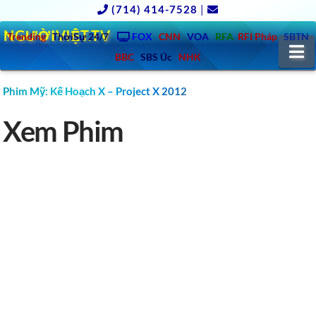
(714) 414-7528
|
NGƯỜIVIỆT.TV
Trending
ThờiSự 24/7
FOX
CNN
VOA
RFA
RFI Pháp
SBTN
N
BBC
SBS Úc
NHK
Phim Mỹ: Kế Hoạch X – Project X 2012
Xem Phim