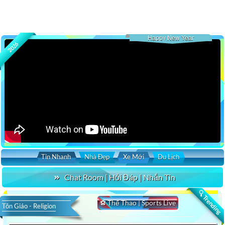
Happy New Year
2026
Tin Nhanh
Nhà Đẹp
Xe Mới
Du Lịch
Chat Room | Hỏi Đáp | Nhắn Tin
🔍 Trending
⚽ Thể Thao | Sports Live
Tôn Giáo - Religion