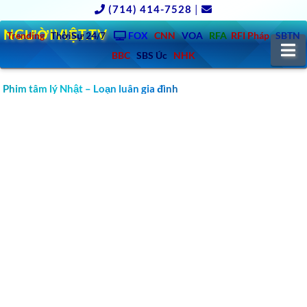
(714) 414-7528
|
NGƯỜIVIỆT.TV
Trending
ThờiSự 24/7
FOX
CNN
VOA
RFA
RFI Pháp
SBTN
N
BBC
SBS Úc
NHK
Phim tâm lý Nhật – Loạn luân gia đình