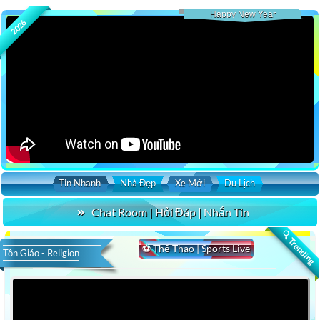
Happy New Year
2026
Tin Nhanh
Nhà Đẹp
Xe Mới
Du Lịch
Chat Room | Hỏi Đáp | Nhắn Tin
🔍 Trending
⚽ Thể Thao | Sports Live
Tôn Giáo - Religion