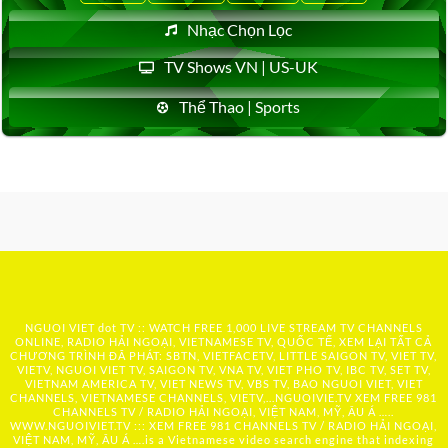
Nhạc Chọn Lọc
TV Shows VN | US-UK
Thể Thao | Sports
NGUOI VIET dot TV :: WATCH FREE 1,000 LIVE STREAM TV CHANNELS
ONLINE, RADIO HẢI NGOẠI, VIETNAMESE TV, QUỐC TẾ, XEM LẠI TẤT CẢ
CHƯƠNG TRÌNH ĐÃ PHÁT: SBTN, VIETFACETV, LITTLE SAIGON TV, VIET TV,
VIETV, NGUOI VIET TV, SAIGON TV, VNA TV, VIET PHO TV, IBC TV, SET TV,
VIETNAM AMERICA TV, VIET NEWS TV, VBS TV, BAO NGUOI VIET, VIET
CHANNELS, VIETNAMESE CHANNELS, VIETV,...
NGUOIVIE.TV
XEM FREE 981
CHANNELS TV / RADIO HẢI NGOẠI, VIỆT NAM, MỸ, ÂU Á …..
WWW.NGUOIVIET.TV ::: XEM FREE 981 CHANNELS TV / RADIO HẢI NGOẠI,
VIỆT NAM, MỸ, ÂU Á ….is a Vietnamese video search engine that indexing