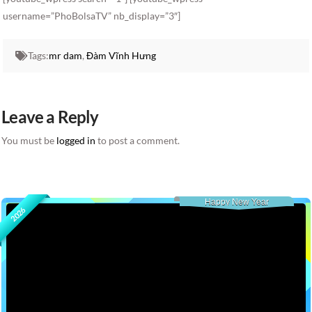
username=”PhoBolsaTV” nb_display=”3″]
Tags:
mr dam
,
Đàm Vĩnh Hưng
Leave a Reply
You must be
logged in
to post a comment.
Happy New Year
2026