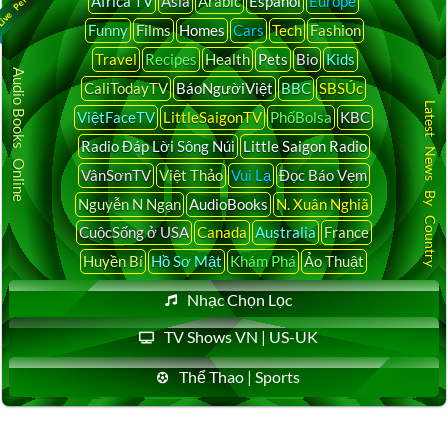
Africa TV
Asia
Arabic
Español
Europe
Funny
Films
Homes
Cars
Tech
Fashion
Travel
Recipes
Health
Pets
Bio
Kids
Audio Books Online
CaliTodayTV
BáoNgườiViệt
BBC
SBSÚc
Latest News By Country
ViệtFaceTV
LittleSaigonTV
PhốBolsa
KBC
Radio Đáp Lời Sông Núi
Little Saigon Radio
VânSơnTV
Việt Thảo
Vui Lạ
Đọc Báo Vẹm
Nguyễn N Ngạn
AudioBooks
N. Xuân Nghiã
CuộcSống ở USA
Canada
Australia
France
Huyền Bí
Hồ Sơ Mật
Khám Phá
Ảo Thuật
Nhạc Chọn Lọc
TV Shows VN | US-UK
Thể Thao | Sports