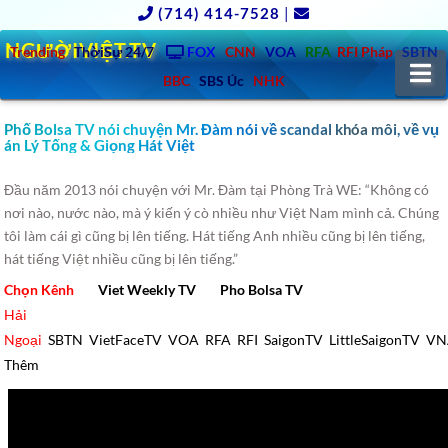
(714) 414-7528
|
NGƯỜIVIỆT.TV
Trending
ThờiSự 24/7
FOX
CNN
VOA
RFA
RFI Pháp
SBTN
N
BBC
SBS Úc
NHK
Phố Bolsa TV nói chuyện Mr. Đàm nói về scandal khóa môi, về vụ
án Lý Tống & Giọng Hát Việt
Đầu năm 2013 nói chuyện với Mr. Đàm tại Phòng Trà WE: “Không có
nơi nào, nước nào, mà ý kiến ý cò nhiều như Việt Nam mình cả. Chúng
tôi làm cái gì cũng bị lên tiếng.
Hát tiếng Anh nhiều cũng bị lên tiếng,
hát tiếng Việt nhiều cũng bị lên tiếng.”
Chọn Kênh
Viet Weekly TV
Pho Bolsa TV
Hải
Ngoại
SBTN
VietFaceTV
VOA
RFA
RFI
SaigonTV
LittleSaigonTV
VN
Thêm