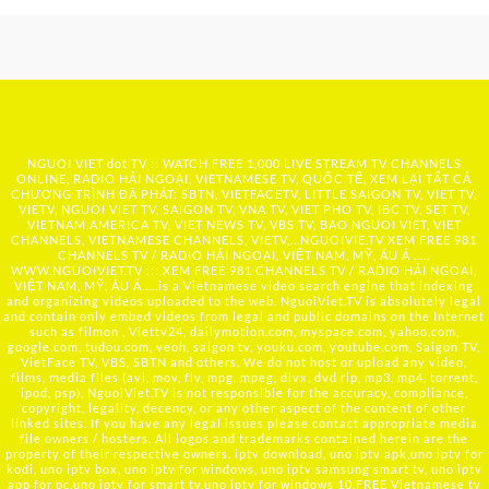
NGUOI VIET dot TV :: WATCH FREE 1,000 LIVE STREAM TV CHANNELS
ONLINE, RADIO HẢI NGOẠI, VIETNAMESE TV, QUỐC TẾ, XEM LẠI TẤT CẢ
CHƯƠNG TRÌNH ĐÃ PHÁT: SBTN, VIETFACETV, LITTLE SAIGON TV, VIET TV,
VIETV, NGUOI VIET TV, SAIGON TV, VNA TV, VIET PHO TV, IBC TV, SET TV,
VIETNAM AMERICA TV, VIET NEWS TV, VBS TV, BAO NGUOI VIET, VIET
CHANNELS, VIETNAMESE CHANNELS, VIETV,...
NGUOIVIE.TV
XEM FREE 981
CHANNELS TV / RADIO HẢI NGOẠI, VIỆT NAM, MỸ, ÂU Á …..
WWW.NGUOIVIET.TV ::: XEM FREE 981 CHANNELS TV / RADIO HẢI NGOẠI,
VIỆT NAM, MỸ, ÂU Á ….is a Vietnamese video search engine that indexing
and organizing videos uploaded to the web. NguoiViet.TV is absolutely legal
and contain only embed videos from legal and public domains on the Internet
such as filmon , Viettv24, dailymotion.com, myspace.com, yahoo.com,
google.com, tudou.com, veoh, saigon tv, youku.com, youtube.com, Saigon TV,
VietFace TV, VBS, SBTN and others. We do not host or upload any video,
films, media files (avi, mov, flv, mpg, mpeg, divx, dvd rip, mp3, mp4, torrent,
ipod, psp), NguoiViet.TV is not responsible for the accuracy, compliance,
copyright, legality, decency, or any other aspect of the content of other
linked sites. If you have any legal issues please contact appropriate media
file owners / hosters. All logos and trademarks contained herein are the
property of their respective owners. iptv download, uno iptv apk,uno iptv for
kodi, uno iptv box, uno iptv for windows, uno iptv samsung smart tv, uno iptv
app for pc,uno iptv for smart tv,uno iptv for windows 10,FREE Vietnamese tv