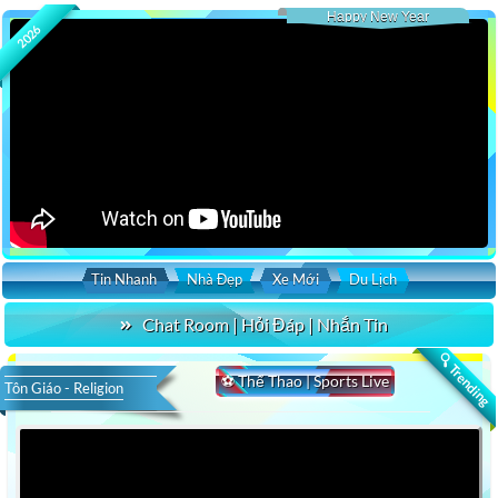
Happy New Year
2026
Tin Nhanh
Nhà Đẹp
Xe Mới
Du Lịch
Chat Room | Hỏi Đáp | Nhắn Tin
🔍 Trending
⚽ Thể Thao | Sports Live
Tôn Giáo - Religion