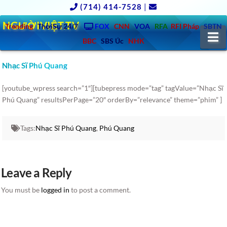
(714) 414-7528
|
NGƯỜIVIỆT.TV
Trending
ThờiSự 24/7
FOX
CNN
VOA
RFA
RFI Pháp
SBTN
N
BBC
SBS Úc
NHK
Nhạc Sĩ Phú Quang
[youtube_wpress search=”1″][tubepress mode=”tag” tagValue=”Nhạc Sĩ
Phú Quang” resultsPerPage=”20″ orderBy=”relevance” theme=”phim” ]
Tags:
Nhạc Sĩ Phú Quang
,
Phú Quang
Leave a Reply
You must be
logged in
to post a comment.