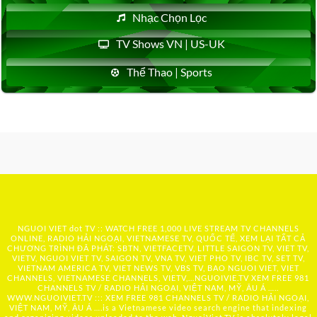
Nhạc Chọn Lọc
TV Shows VN | US-UK
Thể Thao | Sports
NGUOI VIET dot TV :: WATCH FREE 1,000 LIVE STREAM TV CHANNELS
ONLINE, RADIO HẢI NGOẠI, VIETNAMESE TV, QUỐC TẾ, XEM LẠI TẤT CẢ
CHƯƠNG TRÌNH ĐÃ PHÁT: SBTN, VIETFACETV, LITTLE SAIGON TV, VIET TV,
VIETV, NGUOI VIET TV, SAIGON TV, VNA TV, VIET PHO TV, IBC TV, SET TV,
VIETNAM AMERICA TV, VIET NEWS TV, VBS TV, BAO NGUOI VIET, VIET
CHANNELS, VIETNAMESE CHANNELS, VIETV,...
NGUOIVIE.TV
XEM FREE 981
CHANNELS TV / RADIO HẢI NGOẠI, VIỆT NAM, MỸ, ÂU Á …..
WWW.NGUOIVIET.TV ::: XEM FREE 981 CHANNELS TV / RADIO HẢI NGOẠI,
VIỆT NAM, MỸ, ÂU Á ….is a Vietnamese video search engine that indexing