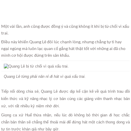
Một vài lần, anh cũng được đồng ý và cũng không ít khi bị từ chối vì xấu
trai.
Điều này khiến Quang Lê đôi lúc chạnh lòng, nhưng chẳng tự ti hay
ngại ngùng mà luôn lạc quan cố gắng hát thật tốt với những ai đã cho
mình cơ hội được đứng trên sân khấu.
Quang Lê từng phải năn nỉ đi hát vì quá xấu trai.
Tiếp nối dòng chia sẻ, Quang Lê được dịp kể cặn kẽ về quá trình trau dồi
kiến thức và kỹ năng nhạc lý cơ bản cùng các giảng viên thanh nhạc bản
xứ, với rất nhiều kỷ niệm nhớ đời.
Giọng ca xứ Huế thừa nhận, nếu lúc đó không bỏ thời gian đi học chắc
chắn bản thân sẽ chẳng thể thoải mái để đứng hát một cách thong dong và
tự tin trước khán giả như bây giờ.