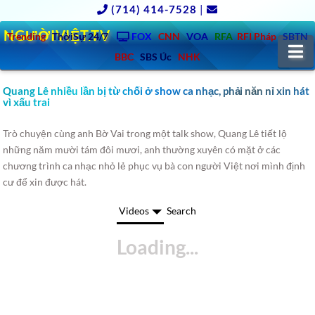
(714) 414-7528
|
NGƯỜIVIỆT.TV
Trending
ThờiSự 24/7
FOX
CNN
VOA
RFA
RFI Pháp
SBTN
N
BBC
SBS Úc
NHK
Quang Lê nhiều lần bị từ chối ở show ca nhạc, phải năn nỉ xin hát
vì xấu trai
Trò chuyện cùng anh Bờ Vai trong một talk show, Quang Lê tiết lộ
những năm mười tám đôi mươi, anh thường xuyên có mặt ở các
chương trình ca nhạc nhỏ lẻ phục vụ bà con người Việt nơi mình định
cư để xin được hát.
Videos
Search