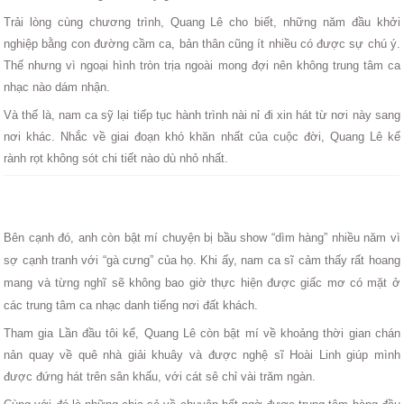
Trải lòng cùng chương trình, Quang Lê cho biết, những năm đầu khởi
nghiệp bằng con đường cầm ca, bản thân cũng ít nhiều có được sự chú ý.
Thế nhưng vì ngoại hình tròn trịa ngoài mong đợi nên không trung tâm ca
nhạc nào dám nhận.
Và thế là, nam ca sỹ lại tiếp tục hành trình nài nỉ đi xin hát từ nơi này sang
nơi khác. Nhắc về giai đoạn khó khăn nhất của cuộc đời, Quang Lê kể
rành rọt không sót chi tiết nào dù nhỏ nhất.
Bên cạnh đó, anh còn bật mí chuyện bị bầu show “dìm hàng” nhiều năm vì
sợ cạnh tranh với “gà cưng” của họ. Khi ấy, nam ca sĩ cảm thấy rất hoang
mang và từng nghĩ sẽ không bao giờ thực hiện được giấc mơ có mặt ở
các trung tâm ca nhạc danh tiếng nơi đất khách.
Tham gia Lần đầu tôi kể, Quang Lê còn bật mí về khoảng thời gian chán
nản quay về quê nhà giải khuây và được nghệ sĩ Hoài Linh giúp mình
được đứng hát trên sân khấu, với cát sê chỉ vài trăm ngàn.