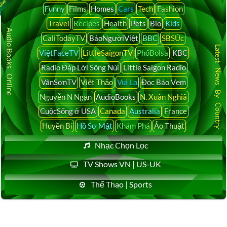
Funny
Films
Homes
Cars
Tech
Fashion
Travel
Recipes
Health
Pets
Bio
Kids
Audio Books Online
CaliTodayTV
BáoNgườiViệt
BBC
SBSÚc
Latest News By Country
ViệtFaceTV
LittleSaigonTV
PhốBolsa
KBC
Radio Đáp Lời Sông Núi
Little Saigon Radio
VânSơnTV
Việt Thảo
Vui Lạ
Đọc Báo Vẹm
Nguyễn N Ngạn
AudioBooks
N. Xuân Nghiã
CuộcSống ở USA
Canada
Australia
France
Huyền Bí
Hồ Sơ Mật
Khám Phá
Ảo Thuật
Nhạc Chọn Lọc
TV Shows VN | US-UK
Thể Thao | Sports