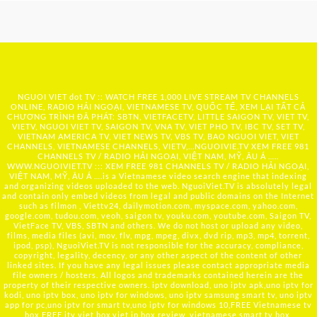
NGUOI VIET dot TV :: WATCH FREE 1,000 LIVE STREAM TV CHANNELS
ONLINE, RADIO HẢI NGOẠI, VIETNAMESE TV, QUỐC TẾ, XEM LẠI TẤT CẢ
CHƯƠNG TRÌNH ĐÃ PHÁT: SBTN, VIETFACETV, LITTLE SAIGON TV, VIET TV,
VIETV, NGUOI VIET TV, SAIGON TV, VNA TV, VIET PHO TV, IBC TV, SET TV,
VIETNAM AMERICA TV, VIET NEWS TV, VBS TV, BAO NGUOI VIET, VIET
CHANNELS, VIETNAMESE CHANNELS, VIETV,...
NGUOIVIE.TV
XEM FREE 981
CHANNELS TV / RADIO HẢI NGOẠI, VIỆT NAM, MỸ, ÂU Á …..
WWW.NGUOIVIET.TV ::: XEM FREE 981 CHANNELS TV / RADIO HẢI NGOẠI,
VIỆT NAM, MỸ, ÂU Á ….is a Vietnamese video search engine that indexing
and organizing videos uploaded to the web. NguoiViet.TV is absolutely legal
and contain only embed videos from legal and public domains on the Internet
such as filmon , Viettv24, dailymotion.com, myspace.com, yahoo.com,
google.com, tudou.com, veoh, saigon tv, youku.com, youtube.com, Saigon TV,
VietFace TV, VBS, SBTN and others. We do not host or upload any video,
films, media files (avi, mov, flv, mpg, mpeg, divx, dvd rip, mp3, mp4, torrent,
ipod, psp), NguoiViet.TV is not responsible for the accuracy, compliance,
copyright, legality, decency, or any other aspect of the content of other
linked sites. If you have any legal issues please contact appropriate media
file owners / hosters. All logos and trademarks contained herein are the
property of their respective owners. iptv download, uno iptv apk,uno iptv for
kodi, uno iptv box, uno iptv for windows, uno iptv samsung smart tv, uno iptv
app for pc,uno iptv for smart tv,uno iptv for windows 10,FREE Vietnamese tv
box,FREE itv viet box,viet ip box review, vietnamese smart tv box,