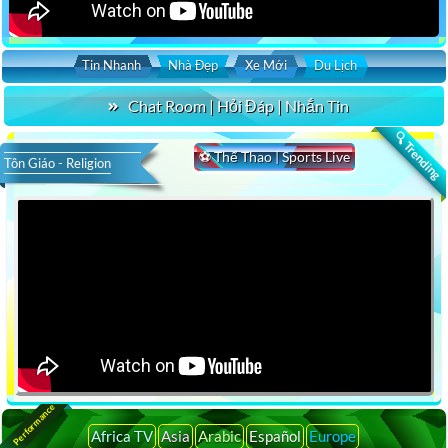
Tin Nhanh
Nhà Đẹp
Xe Mới
Du Lịch
Chat Room | Hỏi Đáp | Nhắn Tin
🔍 Trending
⚽ Thể Thao | Sports Live
Tôn Giáo - Religion
ive Performance
Africa TV
Asia
Arabic
Español
Europe