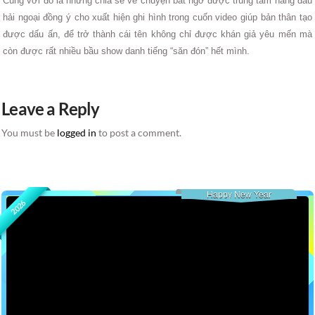
Cùng với đó là những chia sẻ về chuyện bất ngờ được trung tâm hàng đầu
hải ngoại đồng ý cho xuất hiện ghi hình trong cuốn video giúp bản thân tạo
được dấu ấn, để trở thành cái tên không chỉ được khán giả yêu mến mà
còn được rất nhiều bầu show danh tiếng “săn đón” hết mình.
Leave a Reply
You must be
logged in
to post a comment.
Happy New Year
2026