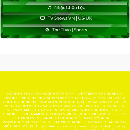
Nhạc Chọn Lọc
TV Shows VN | US-UK
Thể Thao | Sports
NGUOI VIET dot TV :: WATCH FREE 1,000 LIVE STREAM TV CHANNELS
ONLINE, RADIO HẢI NGOẠI, VIETNAMESE TV, QUỐC TẾ, XEM LẠI TẤT CẢ
CHƯƠNG TRÌNH ĐÃ PHÁT: SBTN, VIETFACETV, LITTLE SAIGON TV, VIET TV,
VIETV, NGUOI VIET TV, SAIGON TV, VNA TV, VIET PHO TV, IBC TV, SET TV,
VIETNAM AMERICA TV, VIET NEWS TV, VBS TV, BAO NGUOI VIET, VIET
CHANNELS, VIETNAMESE CHANNELS, VIETV,...
NGUOIVIE.TV
XEM FREE 981
CHANNELS TV / RADIO HẢI NGOẠI, VIỆT NAM, MỸ, ÂU Á …..
WWW.NGUOIVIET.TV ::: XEM FREE 981 CHANNELS TV / RADIO HẢI NGOẠI,
VIỆT NAM, MỸ, ÂU Á ….is a Vietnamese video search engine that indexing