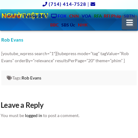
(714) 414-7528
|
NGƯỜIVIỆT.TV
Trending
ThờiSự 24/7
FOX
CNN
VOA
RFA
RFI Pháp
SBTN
N
BBC
SBS Úc
NHK
Rob Evans
[youtube_wpress search=”1″][tubepress mode=”tag” tagValue=”Rob
Evans” orderBy=”relevance” resultsPerPage=”20″ theme=”phim” ]
Tags:
Rob Evans
Leave a Reply
You must be
logged in
to post a comment.