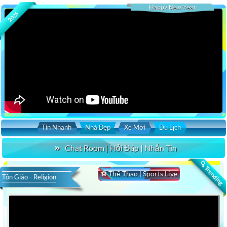
Happy New Year
2026
Tin Nhanh
Nhà Đẹp
Xe Mới
Du Lịch
Chat Room | Hỏi Đáp | Nhắn Tin
🔍 Trending
⚽ Thể Thao | Sports Live
Tôn Giáo - Religion