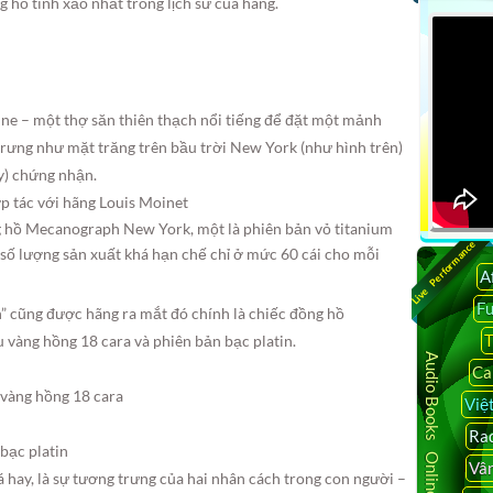
g hồ tinh xảo nhất trong lịch sử của hãng.
nne – một thợ săn thiên thạch nổi tiếng để đặt một mảnh
g trưng như mặt trăng trên bầu trời New York (như hình trên)
ty) chứng nhận.
p tác với hãng Louis Moinet
g hồ Mecanograph New York, một là phiên bản vỏ titanium
Live Performance
 số lượng sản xuất khá hạn chế chỉ ở mức 60 cái cho mỗi
A
F
n” cũng được hãng ra mắt đó chính là chiếc đồng hồ
T
vàng hồng 18 cara và phiên bản bạc platin.
Audio Books Online
Ca
vàng hồng 18 cara
Việ
Rad
bạc platin
Vâ
á hay, là sự tương trưng của hai nhân cách trong con người –