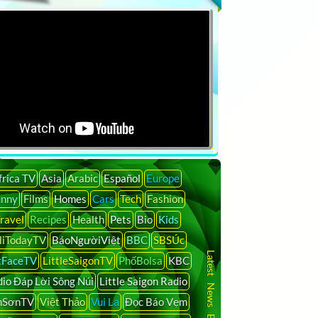
frica TV
Asia
Arabic
Español
Europe
unny
Films
Homes
Cars
Tech
Fashion
ravel
Recipes
Health
Pets
Bio
Kids
liTodayTV
BáoNgườiViệt
BBC
SBSÚc
Latest News By Country
tFaceTV
LittleSaigonTV
PhốBolsa
KBC
io Đáp Lời Sông Núi
Little Saigon Radio
nSơnTV
Việt Thảo
Vui Lạ
Đọc Báo Vẹm