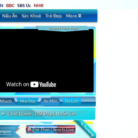
TN
BBC
SBS Úc
NHK
Nấu Ăn
Sức Khoẻ
Trẻ Đẹp
More
Happy New Year
 Nhanh
Nhà Đẹp
Xe Mới
Du Lịch
Chat Room | Hỏi Đáp | Nhắn Tin
🔍 Trending
⚽ Thể Thao | Sports Live
eligion