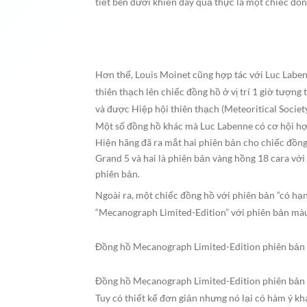
tiết bên dưới khiến đây quả thực là một chiếc đồn
Hơn thế, Louis Moinet cũng hợp tác với Luc Labe
thiên thạch lên chiếc đồng hồ ở vị trí 1 giờ tượn
và được Hiệp hội thiên thạch (Meteoritical Socie
Một số đồng hồ khác mà Luc Labenne có cơ hội hợ
Hiện hãng đã ra mắt hai phiên bản cho chiếc đồn
Grand 5 và hai là phiên bản vàng hồng 18 cara với
phiên bản.
Ngoài ra, một chiếc đồng hồ với phiên bản “có hạ
“Mecanograph Limited-Edition” với phiên bản màu 
Đồng hồ Mecanograph Limited-Edition phiên bản 
Đồng hồ Mecanograph Limited-Edition phiên bản 
Tuy có thiết kế đơn giản nhưng nó lại có hàm ý kh