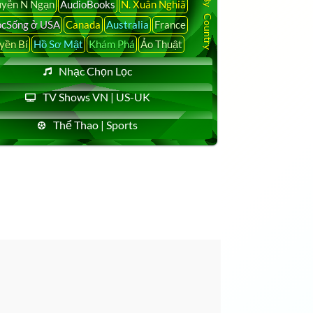
yễn N Ngạn
AudioBooks
N. Xuân Nghiã
cSống ở USA
Canada
Australia
France
yền Bí
Hồ Sơ Mật
Khám Phá
Ảo Thuật
Nhạc Chọn Lọc
TV Shows VN | US-UK
Thể Thao | Sports