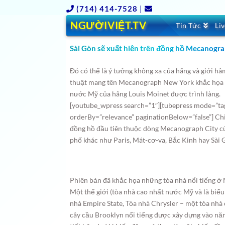
(714) 414-7528
|
NGƯỜIVIỆT.TV
Tin Tức
Li
Sài Gòn sẽ xuất hiện trên đồng hồ Mecanogra
Đó có thể là ý tưởng không xa của hãng và giới h
thuật mang tên Mecanograph New York khắc họa
nước Mỹ của hãng Louis Moinet được trình làng.
[youtube_wpress search=”1″][tubepress mode=”ta
orderBy=”relevance” paginationBelow=”false”] C
đồng hồ đầu tiên thuộc dòng Mecanograph City của
phố khác như Paris, Mát-cơ-va, Bắc Kinh hay Sài 
Phiên bản đã khắc họa những tòa nhà nổi tiếng ở
Một thế giới (tòa nhà cao nhất nước Mỹ và là biể
nhà Empire State, Tòa nhà Chrysler – một tòa nh
cây cầu Brooklyn nổi tiếng được xây dựng vào nă