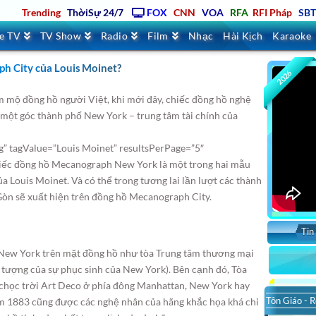
Trending
ThờiSự 24/7
FOX
CNN
VOA
RFA
RFI Pháp
SB
ve TV
TV Show
Radio
Film
Nhạc
Hài Kịch
Karaoke
ph City của Louis Moinet?
2026
âm mộ đồng hồ người Việt, khi mới đây, chiếc đồng hồ nghệ
 một góc thành phố New York
– trung tâm tài chính của
g” tagValue=”Louis Moinet” resultsPerPage=”5″
hiếc đồng hồ Mecanograph New York là một trong hai mẫu
 Louis Moinet. Và có thể trong tương lai lần lượt các thành
Gòn sẽ xuất hiện trên đồng hồ Mecanograph City.
Tin
 New York trên mặt đồng hồ như tòa Trung tâm thương mại
u tượng của sự phục sinh của New York). Bên cạnh đó, Tòa
à chọc trời Art Deco ở phía đông Manhattan, New York hay
Tôn Giáo - R
m 1883 cũng được các nghệ nhân của hãng khắc họa khá chi