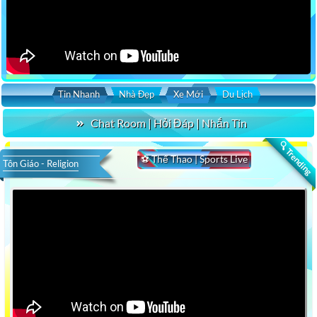
Tin Nhanh
Nhà Đẹp
Xe Mới
Du Lịch
Chat Room | Hỏi Đáp | Nhắn Tin
🔍 Trending
⚽ Thể Thao | Sports Live
Tôn Giáo - Religion