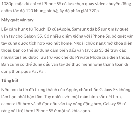
1080p, mặc dù chỉ có iPhone 5S có lựa chọn quay video chuyển động
chậm tốc độ 120 khung hình/giây độ phân giải 720p.
Máy quét vân tay
Lấy cảm hứng từ Touch ID củaApple, Samsung đã bổ sung máy quét
vân tay cho Galaxy S5. Có nhiều điểm giống với iPhone 5s, bộ quét vân
tay cũng được tích hợp vào nút home. Ngoài chức năng mở khóa điện
thoại, bạn có thể sử dụng cảm biến dấu vân tay của S5 để truy cập
những tài liệu được lưu trữ vào chế độ Private Mode của điện thoại.
Bạn cũng có thể dùng dấu vân tay để thực hiệnnhững thanh toán di
động thông qua PayPal.
Tổng kết
Nếu bạn là tín đồ trung thành của Apple, chắc chắn Galaxy S5 không
làm bạn phải bận tâm. Tuy nhiên, với một màn hình sắc nét hơn,
camera tốt hơn và bộ đọc dấu vân tay năng động hơn, Galaxy S5 rõ
ràng nổi trội hơn iPhone 5S ở một số khía cạnh.