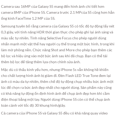
Camera sau 16MP của Galaxy S5 mang đến hình ảnh chi tiết hơn
camera 8MP của iPhone 5S. Camera trước 2.1 MPcủa S5 cũng hơn hẳn
ống kính FaceTime 1.2 MP của 5S.
Samsung tuyên bố rằng camera của Galaxy S5 có tốc độ tự động lấy nét
0,3 giây, với tính năng HDR thời gian thực cho phép ghi lại ánh sáng và
màu sắc tự nhiên. Tính năng Selective Focus cho phép người dùng
nhấn mạnh một vật thể hay người cụ thể trong một bức hình, trong khi
làm mờ phông nền. Chức năng Shot and More cho phép bạn thêm các
bộ lọc và hiệu ứng vào một bức ảnh sau khi đã chụp. Bạn có thể tải
thêm bộ lọc để tăng thêm lựa chọn chỉnh sửa ảnh.
Mặc dù có thấu kính yếu hơn, nhưng iPhone 5s vẫn không hề khiến
cho chất lượng hình ảnh bị giảm đi. Đèn Flash LED True Tone đem lại
ảnh có màu da tự nhiên, thêm chế độ tự động chụp nhiều bức ảnh một
lúc để chọn ra bức ảnh đẹp nhất cho người dùng. Sản phẩm này cũng
có khả năng tự động ổn định hình ảnh để chụp ảnh đẹp hơn khi cầm
điện thoại bằng một tay. Người dùng iPhone 5S còn có thể chụp ảnh
toàn cảnh với tốc độ 30 khung hình/giây.
Cả camera của iPhone 5S và Galaxy S5 đều có khả năng quay video