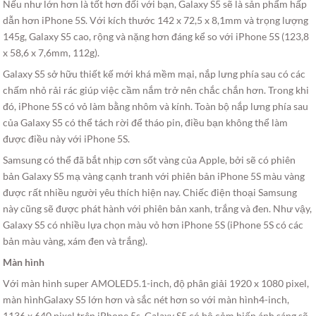
Nếu như lớn hơn là tốt hơn đối với bạn, Galaxy S5 sẽ là sản phẩm hấp
dẫn hơn iPhone 5S. Với kích thước 142 x 72,5 x 8,1mm và trọng lượng
145g, Galaxy S5 cao, rộng và nặng hơn đáng kể so với iPhone 5S (123,8
x 58,6 x 7,6mm, 112g).
Galaxy S5 sở hữu thiết kế mới khá mềm mại, nắp lưng phía sau có các
chấm nhỏ rải rác giúp việc cầm nắm trở nên chắc chắn hơn. Trong khi
đó, iPhone 5S có vỏ làm bằng nhôm và kính. Toàn bộ nắp lưng phía sau
của Galaxy S5 có thể tách rời để tháo pin, điều bạn không thể làm
được điều này với iPhone 5S.
Samsung có thể đã bắt nhịp cơn sốt vàng của Apple, bởi sẽ có phiên
bản Galaxy S5 mạ vàng cạnh tranh với phiên bản iPhone 5S màu vàng
được rất nhiều người yêu thích hiện nay. Chiếc điện thoại Samsung
này cũng sẽ được phát hành với phiên bản xanh, trắng và đen. Như vậy,
Galaxy S5 có nhiều lựa chọn màu vỏ hơn iPhone 5S (iPhone 5S có các
bản màu vàng, xám đen và trắng).
Màn hình
Với màn hình super AMOLED5.1-inch, độ phân giải 1920 x 1080 pixel,
màn hìnhGalaxy S5 lớn hơn và sắc nét hơn so với màn hình4-inch,
1136 x 640 pixel trên iPhone 5s. Galaxy S5 có bộ cảm biến ánh sáng sẽ