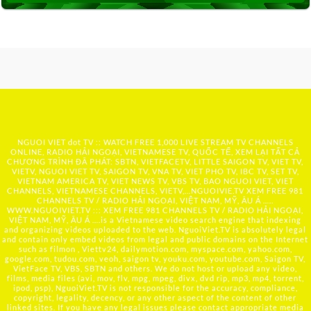
NGUOI VIET dot TV :: WATCH FREE 1,000 LIVE STREAM TV CHANNELS
ONLINE, RADIO HẢI NGOẠI, VIETNAMESE TV, QUỐC TẾ, XEM LẠI TẤT CẢ
CHƯƠNG TRÌNH ĐÃ PHÁT: SBTN, VIETFACETV, LITTLE SAIGON TV, VIET TV,
VIETV, NGUOI VIET TV, SAIGON TV, VNA TV, VIET PHO TV, IBC TV, SET TV,
VIETNAM AMERICA TV, VIET NEWS TV, VBS TV, BAO NGUOI VIET, VIET
CHANNELS, VIETNAMESE CHANNELS, VIETV,...
NGUOIVIE.TV
XEM FREE 981
CHANNELS TV / RADIO HẢI NGOẠI, VIỆT NAM, MỸ, ÂU Á …..
WWW.NGUOIVIET.TV ::: XEM FREE 981 CHANNELS TV / RADIO HẢI NGOẠI,
VIỆT NAM, MỸ, ÂU Á ….is a Vietnamese video search engine that indexing
and organizing videos uploaded to the web. NguoiViet.TV is absolutely legal
and contain only embed videos from legal and public domains on the Internet
such as filmon , Viettv24, dailymotion.com, myspace.com, yahoo.com,
google.com, tudou.com, veoh, saigon tv, youku.com, youtube.com, Saigon TV,
VietFace TV, VBS, SBTN and others. We do not host or upload any video,
films, media files (avi, mov, flv, mpg, mpeg, divx, dvd rip, mp3, mp4, torrent,
ipod, psp), NguoiViet.TV is not responsible for the accuracy, compliance,
copyright, legality, decency, or any other aspect of the content of other
linked sites. If you have any legal issues please contact appropriate media