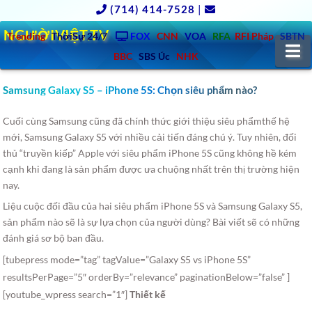
(714) 414-7528
|
NGƯỜIVIỆT.TV
Trending
ThờiSự 24/7
FOX
CNN
VOA
RFA
RFI Pháp
SBTN
N
BBC
SBS Úc
NHK
Samsung Galaxy S5 – iPhone 5S: Chọn siêu phẩm nào?
Cuối cùng Samsung cũng đã chính thức giới thiệu siêu phẩmthế hệ
mới, Samsung Galaxy S5 với nhiều cải tiến đáng chú ý. Tuy nhiên, đối
thủ “truyền kiếp” Apple với siêu phẩm iPhone 5S cũng không hề kém
cạnh
khi đang là sản phẩm được ưa chuộng nhất trên thị trường hiện
nay.
Liệu cuộc đối đầu của hai siêu phẩm iPhone 5S và Samsung Galaxy S5,
sản phẩm nào sẽ là sự lựa chọn của người dùng? Bài viết sẽ có những
đánh giá sơ bộ ban đầu.
[tubepress mode=”tag” tagValue=”Galaxy S5 vs iPhone 5S”
resultsPerPage=”5″ orderBy=”relevance” paginationBelow=”false” ]
[youtube_wpress search=”1″]
Thiết kế