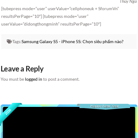
Thúy Nga
[tubepress mode=”user” userValue=”cellphoneuk + SforumVn”
resultsPerPage=”10″] [tubepress mode=”user”
userValue=”didongthongminh” resultsPerPage=”10″]
Tags:
Samsung Galaxy S5 - iPhone 5S: Chọn siêu phẩm nào?
Leave a Reply
You must be
logged in
to post a comment.
Happy New Year
2026