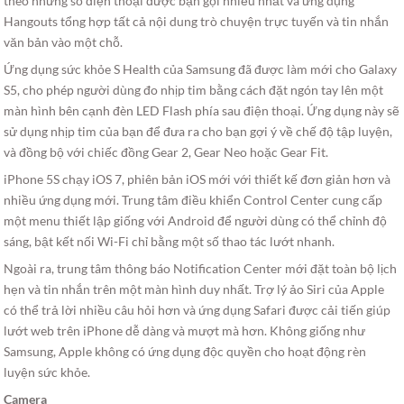
theo những số điện thoại được bạn gọi nhiều nhất và ứng dụng
Hangouts tổng hợp tất cả nội dung trò chuyện trực tuyến và tin nhắn
văn bản vào một chỗ.
Ứng dụng sức khỏe S Health của Samsung đã được làm mới cho Galaxy
S5, cho phép người dùng đo nhịp tim bằng cách đặt ngón tay lên một
màn hình bên cạnh đèn LED Flash phía sau điện thoại. Ứng dụng này sẽ
sử dụng nhịp tim của bạn để đưa ra cho bạn gợi ý về chế độ tập luyện,
và đồng bộ với chiếc đồng Gear 2, Gear Neo hoặc Gear Fit.
iPhone 5S chạy iOS 7, phiên bản iOS mới với thiết kế đơn giản hơn và
nhiều ứng dụng mới. Trung tâm điều khiển Control Center cung cấp
một menu thiết lập giống với Android để người dùng có thể chỉnh độ
sáng, bật kết nối Wi-Fi chỉ bằng một số thao tác lướt nhanh.
Ngoài ra, trung tâm thông báo Notification Center mới đặt toàn bộ lịch
hẹn và tin nhắn trên một màn hình duy nhất. Trợ lý ảo Siri của Apple
có thể trả lời nhiều câu hỏi hơn và ứng dụng Safari được cải tiến giúp
lướt web trên iPhone dễ dàng và mượt mà hơn. Không giống như
Samsung, Apple không có ứng dụng độc quyền cho hoạt động rèn
luyện sức khỏe.
Camera