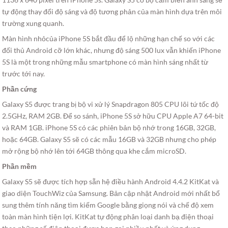
tự động thay đổi độ sáng và độ tương phản của màn hình dựa trên môi
trường xung quanh.
Màn hình nhỏcủa iPhone 5S bắt đầu để lộ những hạn chế so với các
đối thủ Android cỡ lớn khác, nhưng độ sáng 500 lux vẫn khiến iPhone
5S là một trong những mẫu smartphone có màn hình sáng nhất từ
trước tới nay.
Phần cứng
Galaxy S5 được trang bị bộ vi xử lý Snapdragon 805 CPU lõi tứ tốc độ
2.5GHz, RAM 2GB. Để so sánh, iPhone 5S sở hữu CPU Apple A7 64-bit
và RAM 1GB. iPhone 5S có các phiên bản bộ nhớ trong 16GB, 32GB,
hoặc 64GB. Galaxy S5 sẽ có các mẫu 16GB và 32GB nhưng cho phép
mở rộng bộ nhớ lên tới 64GB thông qua khe cắm microSD.
Phần mềm
Galaxy S5 sẽ được tích hợp sẵn hệ điều hành Android 4.4.2 KitKat và
giao diện TouchWiz của Samsung. Bản cập nhật Android mới nhất bổ
sung thêm tính năng tìm kiếm Google bằng giọng nói và chế độ xem
toàn màn hình tiện lợi. KitKat tự động phân loại danh bạ điện thoại