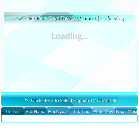
Click Here Chọn Thời Sự, Chính Trị, Cuộc Sống
Click Here To Select English TV Channels
Tin Tức
ViệtNam.TV
Hải.Ngoại
Thể.Thao
Phim.Movies
Nhạc.Musi
CLICK HERER XEM TIN TỨC VỚI ĐỖ DZŨNG & MAI PHI LONG #1