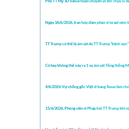
Phó TT Mỹ JD Vance hoãn chuyến đi tới Thụy Sĩ dự
Ngày 18/6/2026, Iran hủy đàm phán vì Israel ném 
TT Trump có thể bị ám sát do TT Trump “bênh vực” Ir
Có hay không thể xảy ra 1 vụ ám sát Tổng thống Mỹ
4/6/2026 Vợ chồng gốc Việt ở bang Texas làm chủ
15/6/2026, Phóng viên ở Pháp hỏi TT Trump khi nà