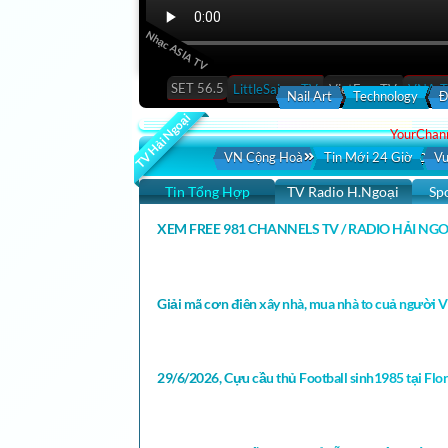
Nhạc ASIA TV
SET 56.5
LittleSaigonTV
VietFaceTV
VNA-
Nail Art
Technology
Đ
TV Hải Ngoại
YourChann
Click Here Chọn 
VN Cộng Hoà
Tin Mới 24 Giờ
Vu
Tin Tổng Hợp
TV Radio H.Ngoại
Sp
XEM FREE 981 CHANNELS TV / RADIO HẢI NGO
Giải mã cơn điên xây nhà, mua nhà to cuả người Vi
29/6/2026, Cựu cầu thủ Football sinh1985 tại Florid