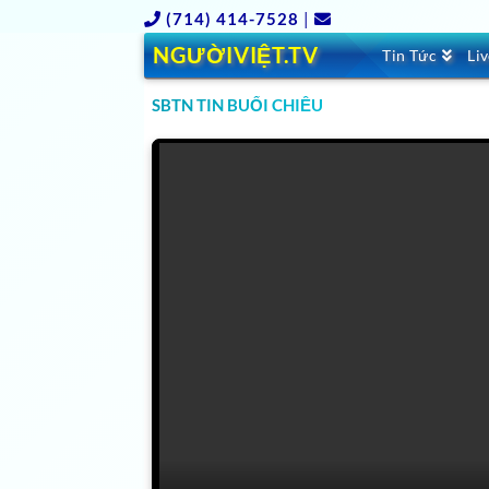
(714) 414-7528
|
NGƯỜIVIỆT.TV
Tin Tức
Li
SBTN TIN BUỔI CHIỀU
SET TV channels 56.5 & 18.11 (SAIGON ENTER
HOUR VIETNAMESE LOCAL TV & via Satellite Gal
3009.
SET TV (Saigon Entertainment TV) is housed i
company,
(SBTN)
Saigon Broadcasting Television