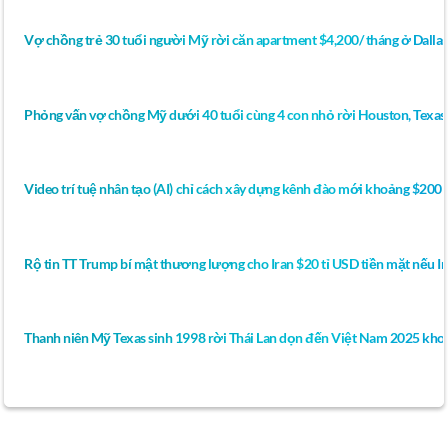
Vợ chồng trẻ 30 tuổi người Mỹ rời căn apartment $4,200/ tháng ở Dall
Phỏng vấn vợ chồng Mỹ dưới 40 tuổi cùng 4 con nhỏ rời Houston, Texas
Video trí tuệ nhân tạo (AI) chỉ cách xây dựng kênh đào mới khoảng $200 
Rộ tin TT Trump bí mật thương lượng cho Iran $20 tỉ USD tiền mặt nếu Ir
Thanh niên Mỹ Texas sinh 1998 rời Thái Lan dọn đến Việt Nam 2025 khoe