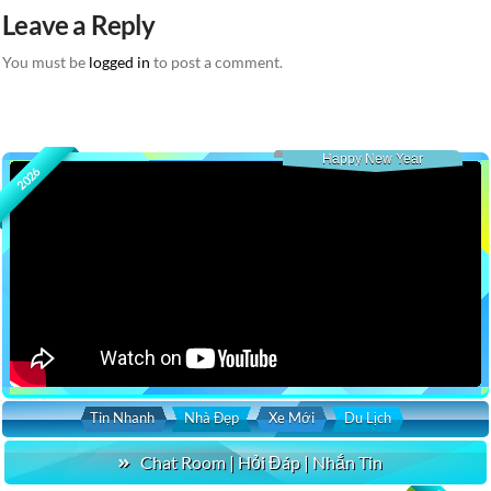
Leave a Reply
You must be
logged in
to post a comment.
Happy New Year
2026
Tin Nhanh
Nhà Đẹp
Xe Mới
Du Lịch
Chat Room | Hỏi Đáp | Nhắn Tin