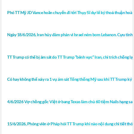
Phó TT Mỹ JD Vance hoãn chuyến đi tới Thụy Sĩ dự lể ký thoả thuận hoà 
Ngày 18/6/2026, Iran hủy đàm phán vì Israel ném bom Lebanon. Cựu tình 
TT Trump có thể bị ám sát do TT Trump “bênh vực” Iran, chỉ trích chống lại 
Có hay không thể xảy ra 1 vụ ám sát Tổng thống Mỹ sau khi TT Trump ký bả
4/6/2026 Vợ chồng gốc Việt ở bang Texas làm chủ 60 tiệm Nails hạng sa
15/6/2026, Phóng viên ở Pháp hỏi TT Trump khi nào nội dung chi tiết thỏ