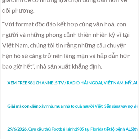
đối phương.
“Với format độc đáo kết hợp cùng văn hoá, con
người và những phong cảnh thiên nhiên kỳ vĩ tại
Việt Nam, chúng tôi tin rằng những câu chuyện
hẹn hò sẽ càng trở nên lãng mạn và hấp dẫn hơn
bao giờ hết”, nhà sản xuất khẳng định.
XEM FREE 981 CHANNELS TV / RADIO HẢI NGOẠI, VIỆT NAM, MỸ, Â
Giải mã cơn điên xây nhà, mua nhà to cuả người Việt: Sẵn sàng vay nợ để
29/6/2026, Cựu cầu thủ Football sinh1985 tại Florida tiết lộ bệnh ALS(thoá