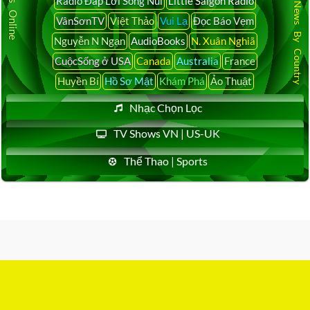
Latest News By Country
Radio Đáp Lời Sông Núi
Little Saigon Radio
VânSơnTV
Việt Thảo
Vui Lạ
Đọc Báo Vẹm
Nguyễn N Ngạn
AudioBooks
N. Xuân Nghiã
CuộcSống ở USA
Canada
Australia
France
Huyền Bí
Hồ Sơ Mật
Khám Phá
Ảo Thuật
Nhạc Chọn Lọc
TV Shows VN | US-UK
Thể Thao | Sports