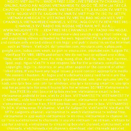
NGUOI VIET dot TV :: WATCH FREE 1,000 LIVE STREAM TV CHANNELS
ONLINE, RADIO HẢI NGOẠI, VIETNAMESE TV, QUỐC TẾ, XEM LẠI TẤT CẢ
CHƯƠNG TRÌNH ĐÃ PHÁT: SBTN, VIETFACETV, LITTLE SAIGON TV, VIET TV,
VIETV, NGUOI VIET TV, SAIGON TV, VNA TV, VIET PHO TV, IBC TV, SET TV,
VIETNAM AMERICA TV, VIET NEWS TV, VBS TV, BAO NGUOI VIET, VIET
CHANNELS, VIETNAMESE CHANNELS, VIETV,...
NGUOIVIE.TV
XEM FREE 981
CHANNELS TV / RADIO HẢI NGOẠI, VIỆT NAM, MỸ, ÂU Á …..
WWW.NGUOIVIET.TV ::: XEM FREE 981 CHANNELS TV / RADIO HẢI NGOẠI,
VIỆT NAM, MỸ, ÂU Á ….is a Vietnamese video search engine that indexing
and organizing videos uploaded to the web. NguoiViet.TV is absolutely legal
and contain only embed videos from legal and public domains on the Internet
such as filmon , Viettv24, dailymotion.com, myspace.com, yahoo.com,
google.com, tudou.com, veoh, saigon tv, youku.com, youtube.com, Saigon TV,
VietFace TV, VBS, SBTN and others. We do not host or upload any video,
films, media files (avi, mov, flv, mpg, mpeg, divx, dvd rip, mp3, mp4, torrent,
ipod, psp), NguoiViet.TV is not responsible for the accuracy, compliance,
copyright, legality, decency, or any other aspect of the content of other
linked sites. If you have any legal issues please contact appropriate media
file owners / hosters. All logos and trademarks contained herein are the
property of their respective owners. iptv download, uno iptv apk,uno iptv for
kodi, uno iptv box, uno iptv for windows, uno iptv samsung smart tv, uno iptv
app for pc,uno iptv for smart tv,uno iptv for windows 10,FREE Vietnamese tv
box,FREE itv viet box,viet ip box review, vietnamese smart tv box,
vietnamese android tv box, viet tv 24 box, VIETNAMESE TV, VIETNAMESE TV
CHANNEL, able box for vietnamese channel, vietnamese tv on roku, watch
vietnamese tv online free, FREE uno box, uno iptv, uno tv box, VIETNAMESE
TV BOX, VietNamese TV channel, Viet TV, SaigonTV, VietFaceTV, VietFace TV,
VFTV, saigontv channel, vietnamese tv, watch vietnamese tv online free,
vietnamese tv app,watch vietnamese tv on roku, vietnamese tv channel in
california,vietnamese tv channels in usa,vtv vietnam live stream, vietnam tv
app for android, vietnamese tv streaming box,viet channel, vietchannel, viet
channels, vietchannels,viet channels download, viet channels app,viet