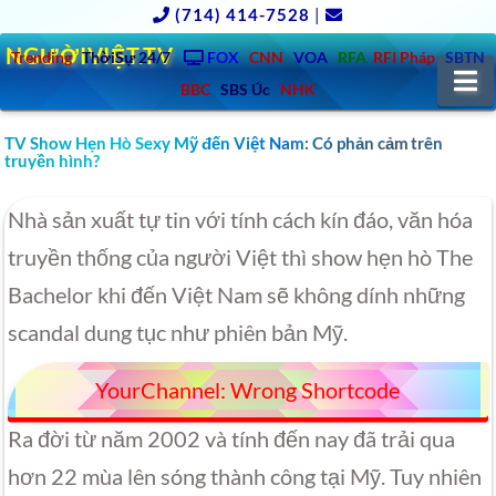
(714) 414-7528
|
NGƯỜIVIỆT.TV
Trending
ThờiSự 24/7
FOX
CNN
VOA
RFA
RFI Pháp
SBTN
N
BBC
SBS Úc
NHK
TV Show Hẹn Hò Sexy Mỹ đến Việt Nam: Có phản cảm trên
truyền hình?
Nhà sản xuất tự tin với tính cách kín đáo, văn hóa
truyền thống của người Việt thì show hẹn hò The
Bachelor khi đến Việt Nam sẽ không dính những
scandal dung tục như phiên bản Mỹ.
YourChannel: Wrong Shortcode
Ra đời từ năm 2002 và tính đến nay đã trải qua
hơn 22 mùa lên sóng thành công tại Mỹ. Tuy nhiên