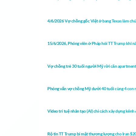
4/6/2026 Vợ chồng gốc Việt ở bang Texas làm chủ
15/6/2026, Phóng viên ở Pháp hỏi TT Trump khi nào
Vợ chồng trẻ 30 tuổi người Mỹ rời căn apartment
Phỏng vấn vợ chồng Mỹ dưới 40 tuổi cùng 4 con n
Video trí tuệ nhân tạo (AI) chỉ cách xây dựng kên
Rộ tin TT Trump bí mật thương lượng cho Iran $20