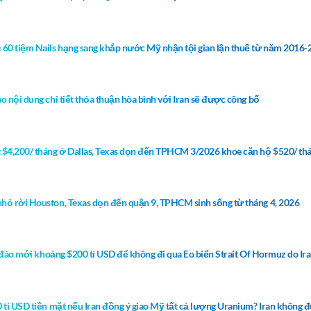
 60 tiệm Nails hạng sang khắp nước Mỹ nhận tội gian lận thuế từ năm 2016-2
 nội dung chi tiết thỏa thuận hòa bình với Iran sẽ được công bố
 $4,200/ tháng ở Dallas, Texas dọn đến TPHCM 3/2026 khoe căn hộ $520/ th
hỏ rời Houston, Texas dọn đến quận 9, TPHCM sinh sống từ tháng 4, 2026
h đào mới khoảng $200 tỉ USD để không đi qua Eo biển Strait Of Hormuz do Ir
 tỉ USD tiền mặt nếu Iran đồng ý giao Mỹ tất cả lượng Uranium? Iran không đư