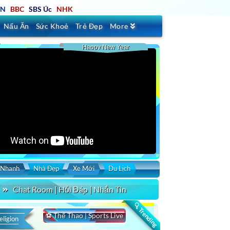
TN
BBC
SBS Úc
NHK
Nấu Ăn
Sức Khoẻ
Trẻ Đẹp
More
Happy New Year
 Nhanh
Nhà Đẹp
Xe Mới
Du Lịch
Chat Room | Hỏi Đáp | Nhắn Tin
🔍 Trending
⚽ Thể Thao | Sports Live
eligion