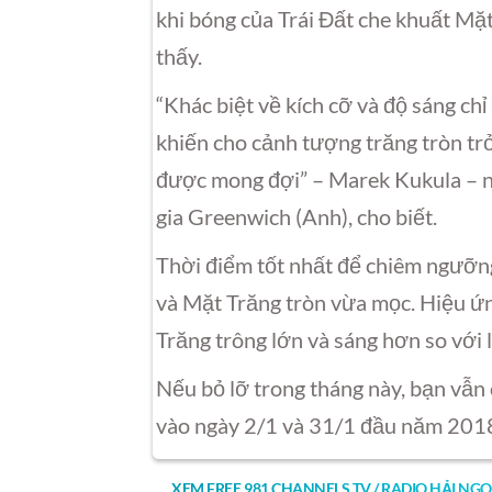
khi bóng của Trái Đất che khuất Mặ
thấy.
“Khác biệt về kích cỡ và độ sáng ch
khiến cho cảnh tượng trăng tròn tr
được mong đợi” – Marek Kukula – nh
gia Greenwich (Anh), cho biết.
Thời điểm tốt nhất để chiêm ngưỡng 
và Mặt Trăng tròn vừa mọc. Hiệu ứn
Trăng trông lớn và sáng hơn so với lú
Nếu bỏ lỡ trong tháng này, bạn vẫn 
vào ngày 2/1 và 31/1 đầu năm 201
XEM FREE 981 CHANNELS TV / RADIO HẢI NGO