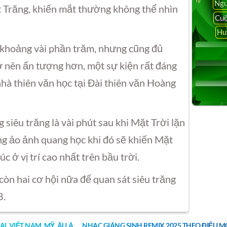
Ngu
t Trăng, khiến mắt thường không thể nhìn
Cuộ
Hu
ỉ khoảng vài phần trăm, nhưng cũng đủ
ở nên ấn tượng hơn, một sự kiện rất đáng
à thiên văn học tại Đài thiên văn Hoàng
siêu trăng là vài phút sau khi Mặt Trời lặn
g ảo ảnh quang học khi đó sẽ khiến Mặt
c ở vị trí cao nhất trên bầu trời.
còn hai cơ hội nữa để quan sát siêu trăng
8.
ẠI, VIỆT NAM, MỸ, ÂU Á …. NHẠC GIÁNG SINH REMIX 2025 THEO ĐIỆU 