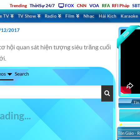
Trending
ThờiSự 24/7
FOX
CNN
VOA
RFA
RFI Pháp
SB
ve TV
TV Show
Radio
Film
Nhạc
Hài Kịch
Karaoke
3/12/2017
2026
cơ hội quan sát hiện tượng siêu trăng cuối
ới.
eos
Search
Tin
Tôn Giáo - R