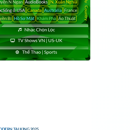
yễn N Ngạn
AudioBooks
N. Xuân Nghiã
cSống ở USA
Canada
Australia
France
yền Bí
Hồ Sơ Mật
Khám Phá
Ảo Thuật
Nhạc Chọn Lọc
TV Shows VN | US-UK
Thể Thao | Sports
MODERN TALKING 2025