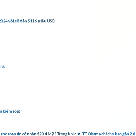
024 với số tiền $116 triệu USD
áng
an kiểm soát
ợc toan tin có nhận $20 tỉ Mỹ ? Trong khi cựu TT Obama chỉ cho Iran gần 2 t