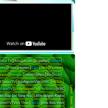
by
Duration
Uploaded
Search
frica TV
Asia
Arabic
Español
Europe
unny
Films
Homes
Cars
Tech
Fashion
ravel
Recipes
Health
Pets
Bio
Kids
liTodayTV
BáoNgườiViệt
BBC
SBSÚc
Latest News By Country
tFaceTV
LittleSaigonTV
PhốBolsa
KBC
io Đáp Lời Sông Núi
Little Saigon Radio
nSơnTV
Việt Thảo
Vui Lạ
Đọc Báo Vẹm