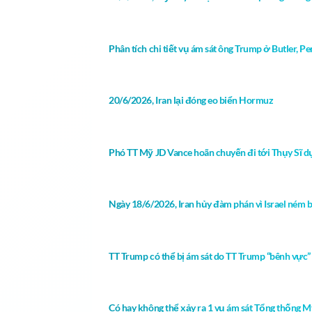
Phân tích chi tiết vụ ám sát ông Trump ở Butler, 
20/6/2026, Iran lại đóng eo biển Hormuz
Phó TT Mỹ JD Vance hoãn chuyến đi tới Thụy Sĩ dự
Ngày 18/6/2026, Iran hủy đàm phán vì Israel ném 
TT Trump có thể bị ám sát do TT Trump “bênh vực” Ir
Có hay không thể xảy ra 1 vụ ám sát Tổng thống Mỹ