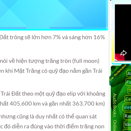
Sort 
 Đất trông sẽ lớn hơn 7% và sáng hơn 16%
 nói về hiện tượng trăng tròn (full moon)
Live Performance
n khi Mặt Trăng có quỹ đạo nằm gần Trái
A
F
T
Trái Đất theo một quỹ đạo elip với khoảng
Audio Books Online
Ca
 nhất 405.600 km và gần nhất 363.700 km)
Việ
 nhưng cũng là duy nhất có thể quan sát
Rad
Vâ
 đó diễn ra đúng vào thời điểm trăng non