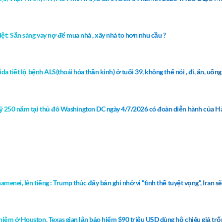
ệt: Sẵn sàng vay nợ để mua nhà , xây nhà to hơn nhu cầu ?
a tiết lộ bệnh ALS(thoái hóa thần kinh) ở tuổi 39, không thể nói , đi, ăn, uốn
Mỹ 250 năm tại thủ đô Washington DC ngày 4/7/2026 có đoàn diễn hành của Hà
amenei, lên tiếng : Trump thúc đẩy bản ghi nhớ vì “tình thế tuyệt vọng”, Iran
hiệm ở Houston, Texas gian lận bảo hiểm $90 triệu USD dùng hộ chiêu giả tr