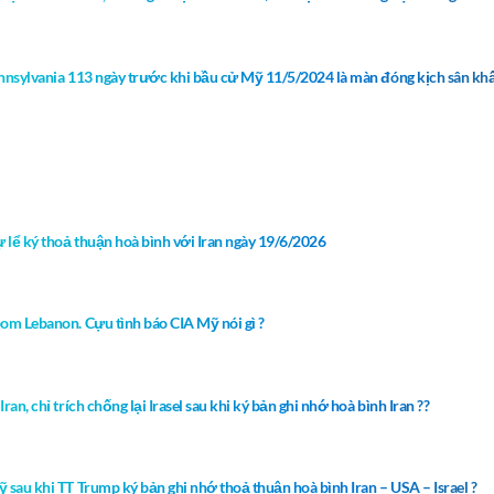
Pennsylvania 113 ngày trước khi bầu cử Mỹ 11/5/2024 là màn đóng kịch sân khấ
 lể ký thoả thuận hoà bình với Iran ngày 19/6/2026
bom Lebanon. Cựu tình báo CIA Mỹ nói gì ?
an, chỉ trích chống lại Irasel sau khi ký bản ghi nhớ hoà bình Iran ??
 sau khi TT Trump ký bản ghi nhớ thoả thuận hoà bình Iran – USA – Israel ?