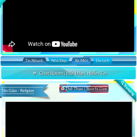
Tin Nhanh
Nhà Đẹp
Xe Mới
Du Lịch
Chat Room | Hỏi Đáp | Nhắn Tin
🔍 Trending
⚽ Thể Thao | Sports Live
Tôn Giáo - Religion