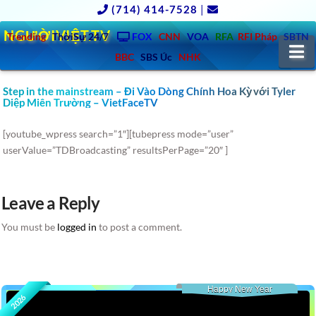
(714) 414-7528
|
NGƯỜIVIỆT.TV
Trending
ThờiSự 24/7
FOX
CNN
VOA
RFA
RFI Pháp
SBTN
N
BBC
SBS Úc
NHK
Step in the mainstream – Đi Vào Dòng Chính Hoa Kỳ với Tyler
Diệp Miên Trường – VietFaceTV
[youtube_wpress search=”1″][tubepress mode=”user”
userValue=”TDBroadcasting” resultsPerPage=”20″ ]
Leave a Reply
You must be
logged in
to post a comment.
Happy New Year
2026