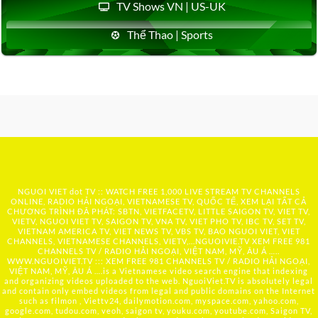
TV Shows VN | US-UK
Thể Thao | Sports
NGUOI VIET dot TV :: WATCH FREE 1,000 LIVE STREAM TV CHANNELS
ONLINE, RADIO HẢI NGOẠI, VIETNAMESE TV, QUỐC TẾ, XEM LẠI TẤT CẢ
CHƯƠNG TRÌNH ĐÃ PHÁT: SBTN, VIETFACETV, LITTLE SAIGON TV, VIET TV,
VIETV, NGUOI VIET TV, SAIGON TV, VNA TV, VIET PHO TV, IBC TV, SET TV,
VIETNAM AMERICA TV, VIET NEWS TV, VBS TV, BAO NGUOI VIET, VIET
CHANNELS, VIETNAMESE CHANNELS, VIETV,...
NGUOIVIE.TV
XEM FREE 981
CHANNELS TV / RADIO HẢI NGOẠI, VIỆT NAM, MỸ, ÂU Á …..
WWW.NGUOIVIET.TV ::: XEM FREE 981 CHANNELS TV / RADIO HẢI NGOẠI,
VIỆT NAM, MỸ, ÂU Á ….is a Vietnamese video search engine that indexing
and organizing videos uploaded to the web. NguoiViet.TV is absolutely legal
and contain only embed videos from legal and public domains on the Internet
such as filmon , Viettv24, dailymotion.com, myspace.com, yahoo.com,
google.com, tudou.com, veoh, saigon tv, youku.com, youtube.com, Saigon TV,