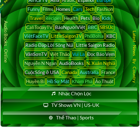
Funny
Films
Homes
Cars
Tech
Fashion
Travel
Recipes
Health
Pets
Bio
Kids
Audio Books Online
CaliTodayTV
BáoNgườiViệt
BBC
SBSÚc
Latest News By Country
ViệtFaceTV
LittleSaigonTV
PhốBolsa
KBC
Radio Đáp Lời Sông Núi
Little Saigon Radio
VânSơnTV
Việt Thảo
Vui Lạ
Đọc Báo Vẹm
Nguyễn N Ngạn
AudioBooks
N. Xuân Nghiã
CuộcSống ở USA
Canada
Australia
France
Huyền Bí
Hồ Sơ Mật
Khám Phá
Ảo Thuật
Nhạc Chọn Lọc
TV Shows VN | US-UK
Thể Thao | Sports