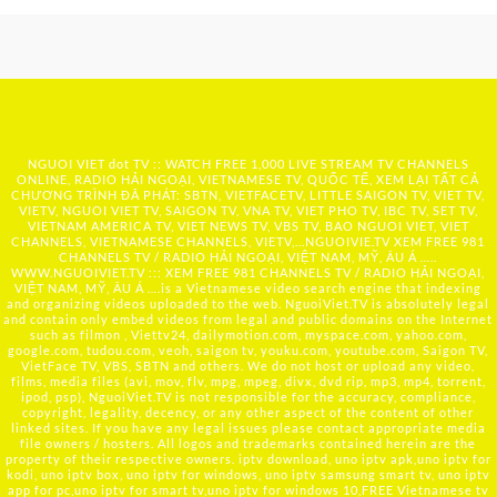
NGUOI VIET dot TV :: WATCH FREE 1,000 LIVE STREAM TV CHANNELS
ONLINE, RADIO HẢI NGOẠI, VIETNAMESE TV, QUỐC TẾ, XEM LẠI TẤT CẢ
CHƯƠNG TRÌNH ĐÃ PHÁT: SBTN, VIETFACETV, LITTLE SAIGON TV, VIET TV,
VIETV, NGUOI VIET TV, SAIGON TV, VNA TV, VIET PHO TV, IBC TV, SET TV,
VIETNAM AMERICA TV, VIET NEWS TV, VBS TV, BAO NGUOI VIET, VIET
CHANNELS, VIETNAMESE CHANNELS, VIETV,...
NGUOIVIE.TV
XEM FREE 981
CHANNELS TV / RADIO HẢI NGOẠI, VIỆT NAM, MỸ, ÂU Á …..
WWW.NGUOIVIET.TV ::: XEM FREE 981 CHANNELS TV / RADIO HẢI NGOẠI,
VIỆT NAM, MỸ, ÂU Á ….is a Vietnamese video search engine that indexing
and organizing videos uploaded to the web. NguoiViet.TV is absolutely legal
and contain only embed videos from legal and public domains on the Internet
such as filmon , Viettv24, dailymotion.com, myspace.com, yahoo.com,
google.com, tudou.com, veoh, saigon tv, youku.com, youtube.com, Saigon TV,
VietFace TV, VBS, SBTN and others. We do not host or upload any video,
films, media files (avi, mov, flv, mpg, mpeg, divx, dvd rip, mp3, mp4, torrent,
ipod, psp), NguoiViet.TV is not responsible for the accuracy, compliance,
copyright, legality, decency, or any other aspect of the content of other
linked sites. If you have any legal issues please contact appropriate media
file owners / hosters. All logos and trademarks contained herein are the
property of their respective owners. iptv download, uno iptv apk,uno iptv for
kodi, uno iptv box, uno iptv for windows, uno iptv samsung smart tv, uno iptv
app for pc,uno iptv for smart tv,uno iptv for windows 10,FREE Vietnamese tv