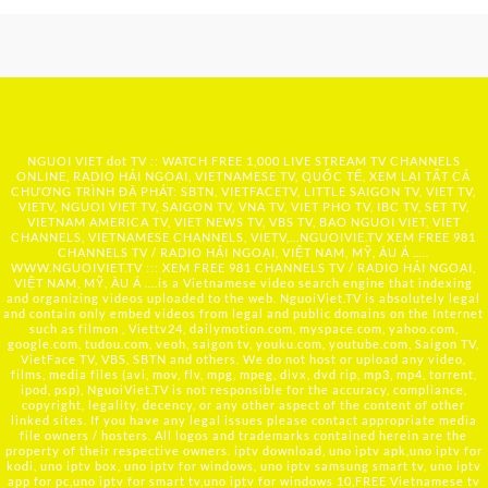
NGUOI VIET dot TV :: WATCH FREE 1,000 LIVE STREAM TV CHANNELS
ONLINE, RADIO HẢI NGOẠI, VIETNAMESE TV, QUỐC TẾ, XEM LẠI TẤT CẢ
CHƯƠNG TRÌNH ĐÃ PHÁT: SBTN, VIETFACETV, LITTLE SAIGON TV, VIET TV,
VIETV, NGUOI VIET TV, SAIGON TV, VNA TV, VIET PHO TV, IBC TV, SET TV,
VIETNAM AMERICA TV, VIET NEWS TV, VBS TV, BAO NGUOI VIET, VIET
CHANNELS, VIETNAMESE CHANNELS, VIETV,...
NGUOIVIE.TV
XEM FREE 981
CHANNELS TV / RADIO HẢI NGOẠI, VIỆT NAM, MỸ, ÂU Á …..
WWW.NGUOIVIET.TV ::: XEM FREE 981 CHANNELS TV / RADIO HẢI NGOẠI,
VIỆT NAM, MỸ, ÂU Á ….is a Vietnamese video search engine that indexing
and organizing videos uploaded to the web. NguoiViet.TV is absolutely legal
and contain only embed videos from legal and public domains on the Internet
such as filmon , Viettv24, dailymotion.com, myspace.com, yahoo.com,
google.com, tudou.com, veoh, saigon tv, youku.com, youtube.com, Saigon TV,
VietFace TV, VBS, SBTN and others. We do not host or upload any video,
films, media files (avi, mov, flv, mpg, mpeg, divx, dvd rip, mp3, mp4, torrent,
ipod, psp), NguoiViet.TV is not responsible for the accuracy, compliance,
copyright, legality, decency, or any other aspect of the content of other
linked sites. If you have any legal issues please contact appropriate media
file owners / hosters. All logos and trademarks contained herein are the
property of their respective owners. iptv download, uno iptv apk,uno iptv for
kodi, uno iptv box, uno iptv for windows, uno iptv samsung smart tv, uno iptv
app for pc,uno iptv for smart tv,uno iptv for windows 10,FREE Vietnamese tv