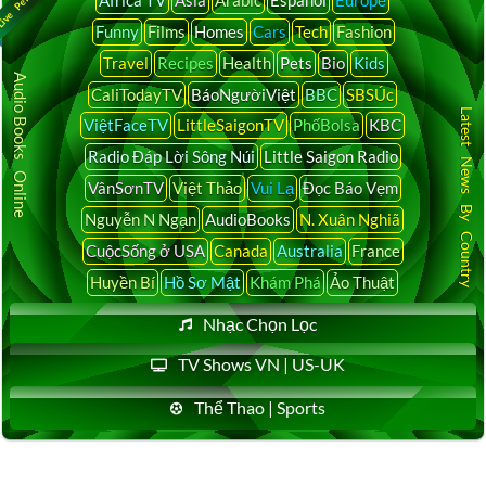
Funny
Films
Homes
Cars
Tech
Fashion
Travel
Recipes
Health
Pets
Bio
Kids
Audio Books Online
CaliTodayTV
BáoNgườiViệt
BBC
SBSÚc
Latest News By Country
ViệtFaceTV
LittleSaigonTV
PhốBolsa
KBC
Radio Đáp Lời Sông Núi
Little Saigon Radio
VânSơnTV
Việt Thảo
Vui Lạ
Đọc Báo Vẹm
Nguyễn N Ngạn
AudioBooks
N. Xuân Nghiã
CuộcSống ở USA
Canada
Australia
France
Huyền Bí
Hồ Sơ Mật
Khám Phá
Ảo Thuật
Nhạc Chọn Lọc
TV Shows VN | US-UK
Thể Thao | Sports