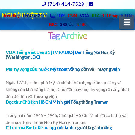
(714) 414-7528
|
NGƯỜIVIỆT.TV
Trending
ThờiSự 24/7
FOX
CNN
VOA
RFA
RFI Pháp
SBTN
N
BBC
SBS Úc
NHK
Tag Archive
VOA Tiếng Việt Live #1 [TV RADIO] Đài Tiếng Nói Hoa Kỳ
(Washington, D.C)
Mọi hy vọng cứu nước Mỹ thoát vỡ nợ dồn về Thượng viện
Ngày 17/10, chính phủ Mỹ sẽ chính thức đụng trần nợ công và
không còn khả năng trả nợ. Cho đến nay, mọi hy vọng rõ ràng nhất
đều đổ dồn về Thượng viện
Đọc thư Chủ tịch Hồ Chí Minh gửi Tổng thống Truman
Trong hai năm 1945 – 1946, Chủ tịch Hồ Chí Minh đã có 8 thư và
điện gửi Tổng thống Hoa Kỳ Harry Truman.
Clinton và Bush: Kẻ mang phúc lành, người là gánh nặng