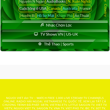
Nguyễn N Ngạn
AudioBooks
N. Xuân Nghiã
CuộcSống ở USA
Canada
Australia
France
Huyền Bí
Hồ Sơ Mật
Khám Phá
Ảo Thuật
Nhạc Chọn Lọc
TV Shows VN | US-UK
Thể Thao | Sports
NGUOI VIET dot TV :: WATCH FREE 1,000 LIVE STREAM TV CHANNELS
ONLINE, RADIO HẢI NGOẠI, VIETNAMESE TV, QUỐC TẾ, XEM LẠI TẤT CẢ
CHƯƠNG TRÌNH ĐÃ PHÁT: SBTN, VIETFACETV, LITTLE SAIGON TV, VIET TV,
VIETV, NGUOI VIET TV, SAIGON TV, VNA TV, VIET PHO TV, IBC TV, SET TV,