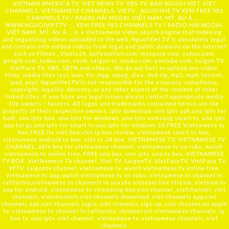
VIETNAM AMERICA TV, VIET NEWS TV, VBS TV, BAO NGUOI VIET, VIET
CHANNELS, VIETNAMESE CHANNELS, VIETV,...
NGUOIVIE.TV
XEM FREE 981
CHANNELS TV / RADIO HẢI NGOẠI, VIỆT NAM, MỸ, ÂU Á …..
WWW.NGUOIVIET.TV ::: XEM FREE 981 CHANNELS TV / RADIO HẢI NGOẠI,
VIỆT NAM, MỸ, ÂU Á ….is a Vietnamese video search engine that indexing
and organizing videos uploaded to the web. NguoiViet.TV is absolutely legal
and contain only embed videos from legal and public domains on the Internet
such as filmon , Viettv24, dailymotion.com, myspace.com, yahoo.com,
google.com, tudou.com, veoh, saigon tv, youku.com, youtube.com, Saigon TV,
VietFace TV, VBS, SBTN and others. We do not host or upload any video,
films, media files (avi, mov, flv, mpg, mpeg, divx, dvd rip, mp3, mp4, torrent,
ipod, psp), NguoiViet.TV is not responsible for the accuracy, compliance,
copyright, legality, decency, or any other aspect of the content of other
linked sites. If you have any legal issues please contact appropriate media
file owners / hosters. All logos and trademarks contained herein are the
property of their respective owners. iptv download, uno iptv apk,uno iptv for
kodi, uno iptv box, uno iptv for windows, uno iptv samsung smart tv, uno iptv
app for pc,uno iptv for smart tv,uno iptv for windows 10,FREE Vietnamese tv
box,FREE itv viet box,viet ip box review, vietnamese smart tv box,
vietnamese android tv box, viet tv 24 box, VIETNAMESE TV, VIETNAMESE TV
CHANNEL, able box for vietnamese channel, vietnamese tv on roku, watch
vietnamese tv online free, FREE uno box, uno iptv, uno tv box, VIETNAMESE
TV BOX, VietNamese TV channel, Viet TV, SaigonTV, VietFaceTV, VietFace TV,
VFTV, saigontv channel, vietnamese tv, watch vietnamese tv online free,
vietnamese tv app,watch vietnamese tv on roku, vietnamese tv channel in
california,vietnamese tv channels in usa,vtv vietnam live stream, vietnam tv
app for android, vietnamese tv streaming box,viet channel, vietchannel, viet
channels, vietchannels,viet channels download, viet channels app,viet
channels apk,viet channels login, viet channels sign up, viet channel on apple
tv, vietnamese tv channel in california, chromecast vietnamese channels, ip
box tv, uno iptv, viet channel, vietnamese tv, vietnamese channels, viet
channels