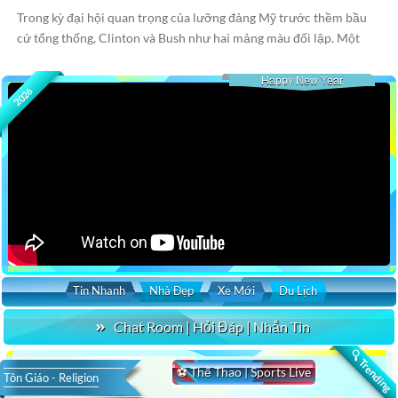
Trong kỳ đại hội quan trọng của lưỡng đảng Mỹ trước thềm bầu
cử tổng thống, Clinton và Bush như hai mảng màu đối lập. Một
người ở lại và tỏa sáng, một người ra đi và bị lãng quên.
Happy New Year
2026
Tin Nhanh
Nhà Đẹp
Xe Mới
Du Lịch
Chat Room | Hỏi Đáp | Nhắn Tin
🔍 Trending
⚽ Thể Thao | Sports Live
Tôn Giáo - Religion