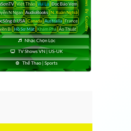
Latest News By Country
nSơnTV
Việt Thảo
Vui Lạ
Đọc Báo Vẹm
yễn N Ngạn
AudioBooks
N. Xuân Nghiã
cSống ở USA
Canada
Australia
France
yền Bí
Hồ Sơ Mật
Khám Phá
Ảo Thuật
Nhạc Chọn Lọc
TV Shows VN | US-UK
Thể Thao | Sports