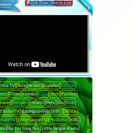
🔍 Trending
⚽ Thể Thao | Sports Live
eligion
frica TV
Asia
Arabic
Español
Europe
unny
Films
Homes
Cars
Tech
Fashion
ravel
Recipes
Health
Pets
Bio
Kids
liTodayTV
BáoNgườiViệt
BBC
SBSÚc
tFaceTV
LittleSaigonTV
PhốBolsa
KBC
io Đáp Lời Sông Núi
Little Saigon Radio