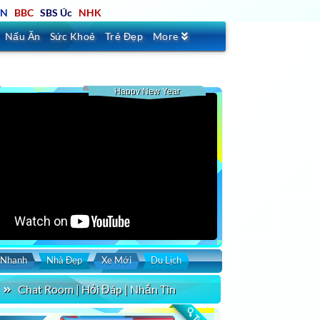
TN
BBC
SBS Úc
NHK
Nấu Ăn
Sức Khoẻ
Trẻ Đẹp
More
Happy New Year
 Nhanh
Nhà Đẹp
Xe Mới
Du Lịch
Chat Room | Hỏi Đáp | Nhắn Tin