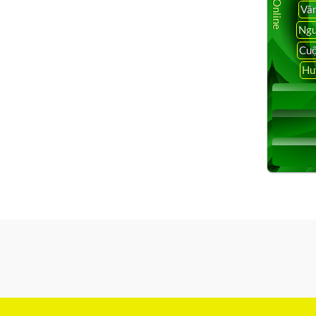
Vâ
Ngu
Cuộ
Hu