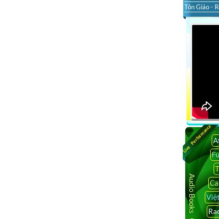
Tôn Giáo - R
Live Performance
A
F
T
Audio Books Online
Ca
Việ
Rad