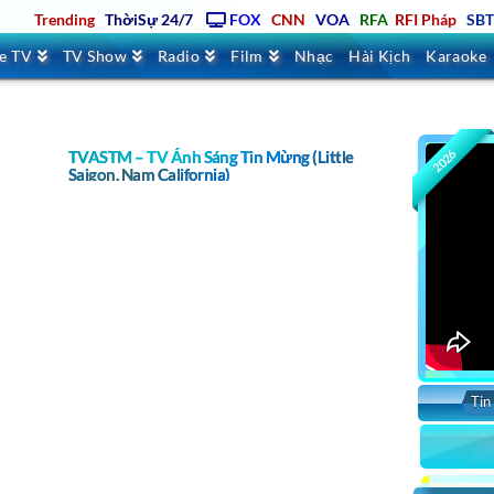
Trending
ThờiSự 24/7
FOX
CNN
VOA
RFA
RFI Pháp
SB
ve TV
TV Show
Radio
Film
Nhạc
Hài Kịch
Karaoke
2026
TVASTM – TV Ánh Sáng Tin Mừng (Little
Saigon, Nam California)
Tin