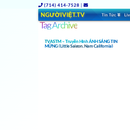
(714) 414-7528
|
NGƯỜIVIỆT.TV
Tin Tức
Li
Tag Archive
TVASTM – Truyền Hình ÁNH SÁNG TIN
MỪNG (Little Saigon, Nam California)