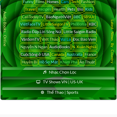
Funny
Films
Homes
Cars
Tech
Fashion
Travel
Recipes
Health
Pets
Bio
Kids
Audio Books Online
CaliTodayTV
BáoNgườiViệt
BBC
SBSÚc
Latest News By Country
ViệtFaceTV
LittleSaigonTV
PhốBolsa
KBC
Radio Đáp Lời Sông Núi
Little Saigon Radio
VânSơnTV
Việt Thảo
Vui Lạ
Đọc Báo Vẹm
Nguyễn N Ngạn
AudioBooks
N. Xuân Nghiã
CuộcSống ở USA
Canada
Australia
France
Huyền Bí
Hồ Sơ Mật
Khám Phá
Ảo Thuật
Nhạc Chọn Lọc
TV Shows VN | US-UK
Thể Thao | Sports