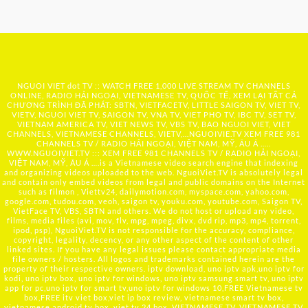
NGUOI VIET dot TV :: WATCH FREE 1,000 LIVE STREAM TV CHANNELS
ONLINE, RADIO HẢI NGOẠI, VIETNAMESE TV, QUỐC TẾ, XEM LẠI TẤT CẢ
CHƯƠNG TRÌNH ĐÃ PHÁT: SBTN, VIETFACETV, LITTLE SAIGON TV, VIET TV,
VIETV, NGUOI VIET TV, SAIGON TV, VNA TV, VIET PHO TV, IBC TV, SET TV,
VIETNAM AMERICA TV, VIET NEWS TV, VBS TV, BAO NGUOI VIET, VIET
CHANNELS, VIETNAMESE CHANNELS, VIETV,...
NGUOIVIE.TV
XEM FREE 981
CHANNELS TV / RADIO HẢI NGOẠI, VIỆT NAM, MỸ, ÂU Á …..
WWW.NGUOIVIET.TV ::: XEM FREE 981 CHANNELS TV / RADIO HẢI NGOẠI,
VIỆT NAM, MỸ, ÂU Á ….is a Vietnamese video search engine that indexing
and organizing videos uploaded to the web. NguoiViet.TV is absolutely legal
and contain only embed videos from legal and public domains on the Internet
such as filmon , Viettv24, dailymotion.com, myspace.com, yahoo.com,
google.com, tudou.com, veoh, saigon tv, youku.com, youtube.com, Saigon TV,
VietFace TV, VBS, SBTN and others. We do not host or upload any video,
films, media files (avi, mov, flv, mpg, mpeg, divx, dvd rip, mp3, mp4, torrent,
ipod, psp), NguoiViet.TV is not responsible for the accuracy, compliance,
copyright, legality, decency, or any other aspect of the content of other
linked sites. If you have any legal issues please contact appropriate media
file owners / hosters. All logos and trademarks contained herein are the
property of their respective owners. iptv download, uno iptv apk,uno iptv for
kodi, uno iptv box, uno iptv for windows, uno iptv samsung smart tv, uno iptv
app for pc,uno iptv for smart tv,uno iptv for windows 10,FREE Vietnamese tv
box,FREE itv viet box,viet ip box review, vietnamese smart tv box,
vietnamese android tv box, viet tv 24 box, VIETNAMESE TV, VIETNAMESE TV