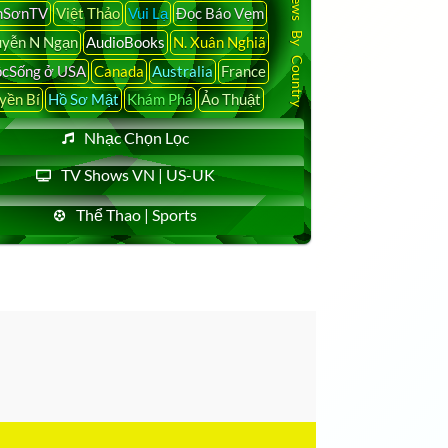
Latest News By Country
nSơnTV
Việt Thảo
Vui Lạ
Đọc Báo Vẹm
yễn N Ngạn
AudioBooks
N. Xuân Nghiã
cSống ở USA
Canada
Australia
France
yền Bí
Hồ Sơ Mật
Khám Phá
Ảo Thuật
Nhạc Chọn Lọc
TV Shows VN | US-UK
Thể Thao | Sports