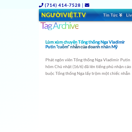
(714) 414-7528
|
NGƯỜIVIỆT.TV
Tin Tức
Li
Tag Archive
Lùm xùm chuyện Tổng thống Nga Vladimir
Putin “cuỗm” nhẫn của doanh nhân Mỹ
Phát ngôn viên Tổng thống Nga Vladimir Putin
hôm Chủ nhật (16/6) đã lên tiếng phủ nhận cáo
buộc Tổng thống Nga lấy trộm một chiếc nhẫn
Super Bowl