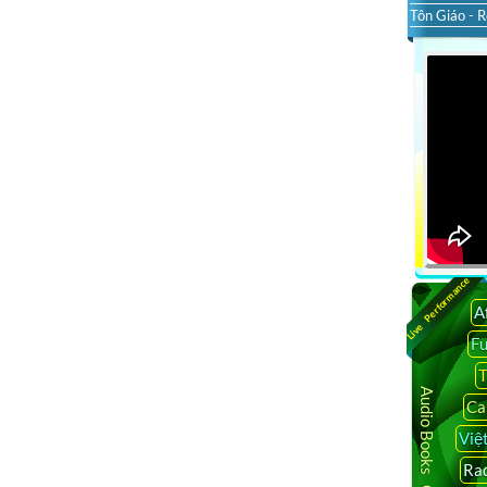
Tôn Giáo - R
Live Performance
A
F
T
Audio Books Online
Ca
Việ
Rad