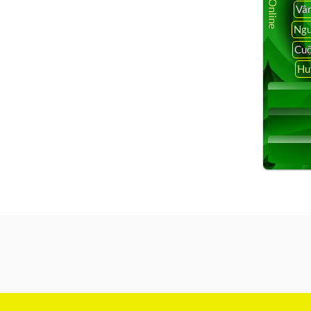
Vâ
Ngu
Cuộ
Hu