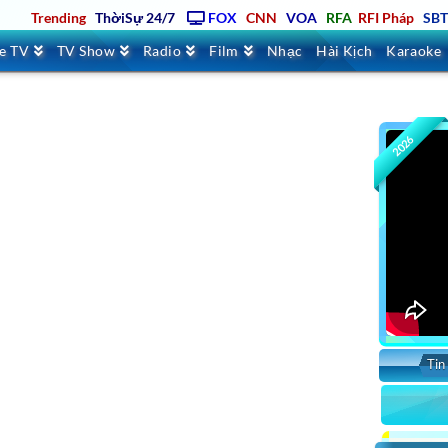
Trending
ThờiSự 24/7
FOX
CNN
VOA
RFA
RFI Pháp
SB
ve TV
TV Show
Radio
Film
Nhạc
Hài Kịch
Karaoke
2026
Tin