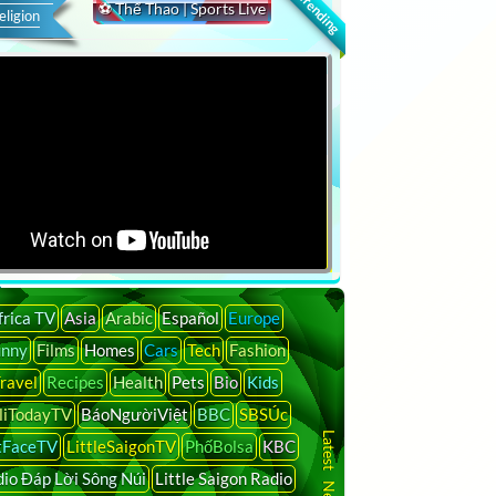
🔍 Trending
⚽ Thể Thao | Sports Live
eligion
frica TV
Asia
Arabic
Español
Europe
unny
Films
Homes
Cars
Tech
Fashion
ravel
Recipes
Health
Pets
Bio
Kids
liTodayTV
BáoNgườiViệt
BBC
SBSÚc
tFaceTV
LittleSaigonTV
PhốBolsa
KBC
io Đáp Lời Sông Núi
Little Saigon Radio