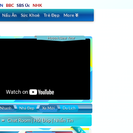
TN
BBC
SBS Úc
NHK
Nấu Ăn
Sức Khoẻ
Trẻ Đẹp
More
Happy New Year
 Nhanh
Nhà Đẹp
Xe Mới
Du Lịch
Chat Room | Hỏi Đáp | Nhắn Tin