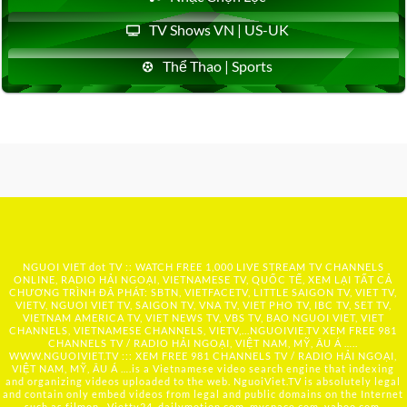
TV Shows VN | US-UK
Thể Thao | Sports
NGUOI VIET dot TV :: WATCH FREE 1,000 LIVE STREAM TV CHANNELS
ONLINE, RADIO HẢI NGOẠI, VIETNAMESE TV, QUỐC TẾ, XEM LẠI TẤT CẢ
CHƯƠNG TRÌNH ĐÃ PHÁT: SBTN, VIETFACETV, LITTLE SAIGON TV, VIET TV,
VIETV, NGUOI VIET TV, SAIGON TV, VNA TV, VIET PHO TV, IBC TV, SET TV,
VIETNAM AMERICA TV, VIET NEWS TV, VBS TV, BAO NGUOI VIET, VIET
CHANNELS, VIETNAMESE CHANNELS, VIETV,...
NGUOIVIE.TV
XEM FREE 981
CHANNELS TV / RADIO HẢI NGOẠI, VIỆT NAM, MỸ, ÂU Á …..
WWW.NGUOIVIET.TV ::: XEM FREE 981 CHANNELS TV / RADIO HẢI NGOẠI,
VIỆT NAM, MỸ, ÂU Á ….is a Vietnamese video search engine that indexing
and organizing videos uploaded to the web. NguoiViet.TV is absolutely legal
and contain only embed videos from legal and public domains on the Internet
such as filmon , Viettv24, dailymotion.com, myspace.com, yahoo.com,