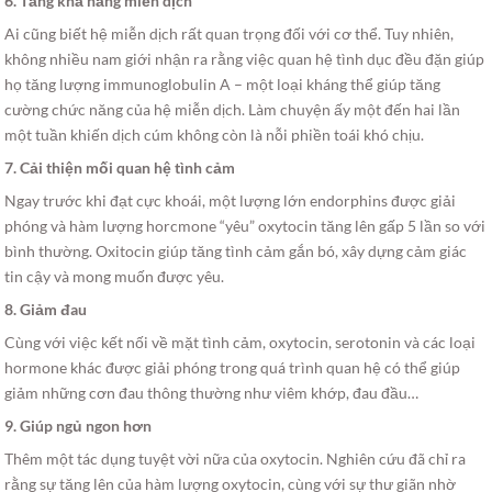
6. Tăng khả năng miễn dịch
Ai cũng biết hệ miễn dịch rất quan trọng đối với cơ thể. Tuy nhiên,
không nhiều nam giới nhận ra rằng việc quan hệ tình dục đều đặn giúp
họ tăng lượng immunoglobulin A – một loại kháng thể giúp tăng
cường chức năng của hệ miễn dịch. Làm chuyện ấy một đến hai lần
một tuần khiến dịch cúm không còn là nỗi phiền toái khó chịu.
7. Cải thiện mối quan hệ tình cảm
Ngay trước khi đạt cực khoái, một lượng lớn endorphins được giải
phóng và hàm lượng horcmone “yêu” oxytocin tăng lên gấp 5 lần so với
bình thường. Oxitocin giúp tăng tình cảm gắn bó, xây dựng cảm giác
tin cậy và mong muốn được yêu.
8. Giảm đau
Cùng với việc kết nối về mặt tình cảm, oxytocin, serotonin và các loại
hormone khác được giải phóng trong quá trình quan hệ có thể giúp
giảm những cơn đau thông thường như viêm khớp, đau đầu…
9. Giúp ngủ ngon hơn
Thêm một tác dụng tuyệt vời nữa của oxytocin. Nghiên cứu đã chỉ ra
rằng sự tăng lên của hàm lượng oxytocin, cùng với sự thư giãn nhờ