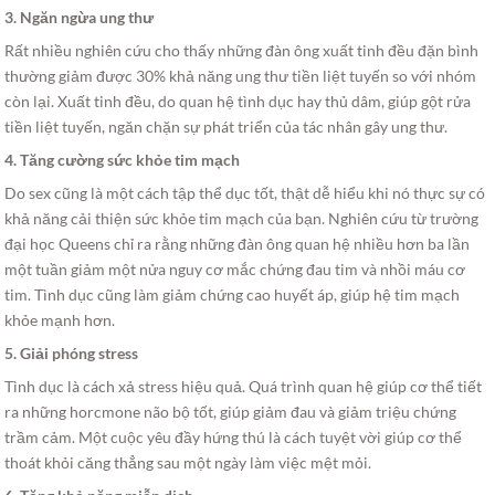
3. Ngăn ngừa ung thư
Rất nhiều nghiên cứu cho thấy những đàn ông xuất tinh đều đặn bình
thường giảm được 30% khả năng ung thư tiền liệt tuyến so với nhóm
còn lại. Xuất tinh đều, do quan hệ tình dục hay thủ dâm, giúp gột rửa
tiền liệt tuyến, ngăn chặn sự phát triển của tác nhân gây ung thư.
4. Tăng cường sức khỏe tim mạch
Do sex cũng là một cách tập thể dục tốt, thật dễ hiểu khi nó thực sự có
khả năng cải thiện sức khỏe tim mạch của bạn. Nghiên cứu từ trường
đại học Queens chỉ ra rằng những đàn ông quan hệ nhiều hơn ba lần
một tuần giảm một nửa nguy cơ mắc chứng đau tim và nhồi máu cơ
tim. Tình dục cũng làm giảm chứng cao huyết áp, giúp hệ tim mạch
khỏe mạnh hơn.
5. Giải phóng stress
Tình dục là cách xả stress hiệu quả. Quá trình quan hệ giúp cơ thể tiết
ra những horcmone não bộ tốt, giúp giảm đau và giảm triệu chứng
trầm cảm. Một cuộc yêu đầy hứng thú là cách tuyệt vời giúp cơ thể
thoát khỏi căng thẳng sau một ngày làm việc mệt mỏi.