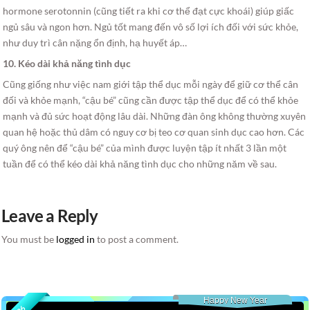
hormone serotonnin (cũng tiết ra khi cơ thể đạt cực khoái) giúp giấc
ngủ sâu và ngon hơn. Ngủ tốt mang đến vô số lợi ích đối với sức khỏe,
như duy trì cân nặng ổn định, hạ huyết áp…
10. Kéo dài khả năng tình dục
Cũng giống như việc nam giới tập thể dục mỗi ngày để giữ cơ thể cân
đối và khỏe mạnh, “cậu bé” cũng cần được tập thể dục để có thể khỏe
mạnh và đủ sức hoạt động lâu dài. Những đàn ông không thường xuyên
quan hệ hoặc thủ dâm có nguy cơ bị teo cơ quan sinh dục cao hơn. Các
quý ông nên để “cậu bé” của mình được luyện tập ít nhất 3 lần một
tuần để có thể kéo dài khả năng tình dục cho những năm về sau.
Leave a Reply
You must be
logged in
to post a comment.
Happy New Year