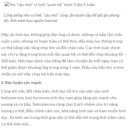
Cũng giống như cơ thể, “cậu nhỏ” cũng cần luyện tập để giữ gìn phong
độ. Ảnh minh họa nguồn Internet
Mặc dù tình dục không giúp đàn ông có được những cơ bắp rắn chắc
cuồn cuộn, nhưng nó hoàn toàn có thể thúc đẩy máu lưu thông trong
cơ thể bằng việc tăng nhịp tim và đốt cháy calo. Các tính toán chính
xác chỉ ra rằng trung bình mỗi lần quan hệ có thể đốt cháy khoảng 85 –
200 kalo. Nếu bạn dành nửa tiếng để làm chuyện ấy mỗi ngày, bạn có
thể giảm được khoảng 5kg trong vòng 1 năm. Điều này hẳn thú vị hơn
nhiều so với việc chạy bộ trên máy tập.
2. Rèn luyện sức mạnh
Cùng với việc đốt cháy kalo, tình dục hỗ trợ vào việc sản sinh
testosterone, loại hormone sinh dục nam giúp tăng sức mạnh cho
xương và cơ bắp. Testosterone cũng chịu trách nhiệm duy trì năng
lượng cơ thể, điều chỉnh cảm xúc, khả năng sinh sản và ham muốn tình
dục. Xa lánh sex trong thời gian dài có thể dẫn tới trạng thái trầm cảm,
cơ thể mệt mỏi…