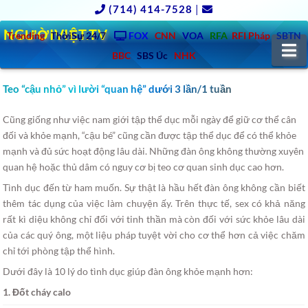
(714) 414-7528
|
NGƯỜIVIỆT.TV
Trending
ThờiSự 24/7
FOX
CNN
VOA
RFA
RFI Pháp
SBTN
N
BBC
SBS Úc
NHK
Teo “cậu nhỏ” vì lười “quan hệ” dưới 3 lần/1 tuần
Cũng giống như việc nam giới tập thể dục mỗi ngày để giữ cơ thể cân
đối và khỏe mạnh, “cậu bé” cũng cần được tập thể dục để có thể khỏe
mạnh và đủ sức hoạt động lâu dài.
Những đàn ông không thường xuyên
quan hệ hoặc thủ dâm có nguy cơ bị teo cơ quan sinh dục cao hơn.
Tình dục đến từ ham muốn. Sự thật là hầu hết đàn ông không cần biết
thêm tác dụng của việc làm chuyện ấy. Trên thực tế, sex có khả năng
rất kì diệu không chỉ đối với tinh thần mà còn đối với sức khỏe lâu dài
của các quý ông, một liệu pháp tuyệt vời cho cơ thể hơn cả việc chăm
chỉ tới phòng tập thể hình.
Dưới đây là 10 lý do tình dục giúp đàn ông khỏe mạnh hơn:
1. Đốt cháy calo