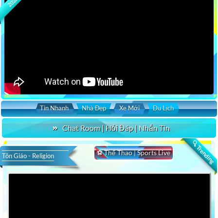
2026
Tin Nhanh
Nhà Đẹp
Xe Mới
Du Lịch
Chat Room | Hỏi Đáp | Nhắn Tin
🔍 Trending
⚽ Thể Thao | Sports Live
Tôn Giáo - Religion