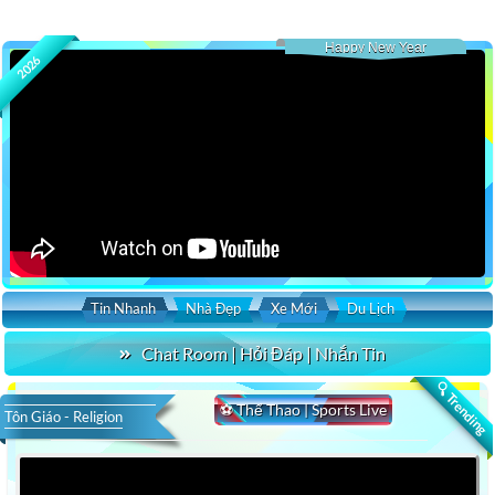
Happy New Year
2026
Tin Nhanh
Nhà Đẹp
Xe Mới
Du Lịch
Chat Room | Hỏi Đáp | Nhắn Tin
🔍 Trending
⚽ Thể Thao | Sports Live
Tôn Giáo - Religion