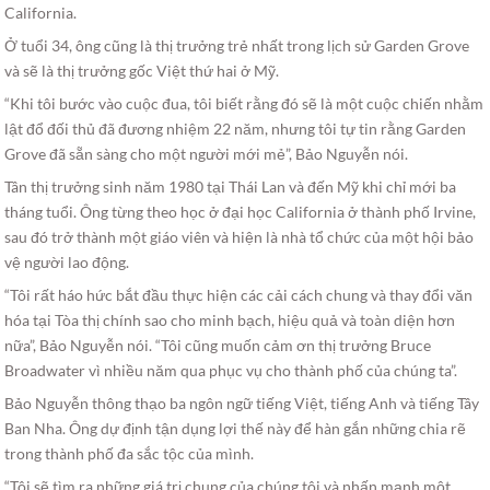
California.
Ở tuổi 34, ông cũng là thị trưởng trẻ nhất trong lịch sử Garden Grove
và sẽ là thị trưởng gốc Việt thứ hai ở Mỹ.
“Khi tôi bước vào cuộc đua, tôi biết rằng đó sẽ là một cuộc chiến nhằm
lật đổ đối thủ đã đương nhiệm 22 năm, nhưng tôi tự tin rằng Garden
Grove đã sẵn sàng cho một người mới mẻ”, Bảo Nguyễn nói.
Tân thị trưởng sinh năm 1980 tại Thái Lan và đến Mỹ khi chỉ mới ba
tháng tuổi. Ông từng theo học ở đại học California ở thành phố Irvine,
sau đó trở thành một giáo viên và hiện là nhà tổ chức của một hội bảo
vệ người lao động.
“Tôi rất háo hức bắt đầu thực hiện các cải cách chung và thay đổi văn
hóa tại Tòa thị chính sao cho minh bạch, hiệu quả và toàn diện hơn
nữa”, Bảo Nguyễn nói. “Tôi cũng muốn cảm ơn thị trưởng Bruce
Broadwater vì nhiều năm qua phục vụ cho thành phố của chúng ta”.
Bảo Nguyễn thông thạo ba ngôn ngữ tiếng Việt, tiếng Anh và tiếng Tây
Ban Nha. Ông dự định tận dụng lợi thế này để hàn gắn những chia rẽ
trong thành phố đa sắc tộc của mình.
“Tôi sẽ tìm ra những giá trị chung của chúng tôi và nhấn mạnh một