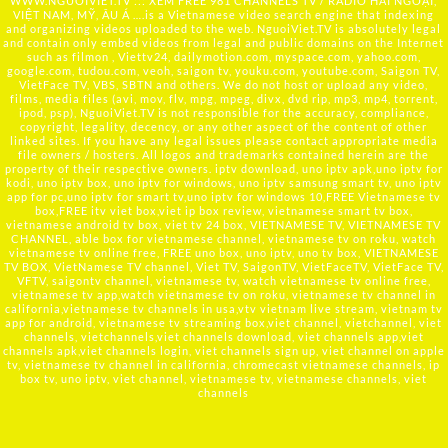
WWW.NGUOIVIET.TV ::: XEM FREE 981 CHANNELS TV / RADIO HẢI NGOẠI,
VIỆT NAM, MỸ, ÂU Á ….is a Vietnamese video search engine that indexing
and organizing videos uploaded to the web. NguoiViet.TV is absolutely legal
and contain only embed videos from legal and public domains on the Internet
such as filmon , Viettv24, dailymotion.com, myspace.com, yahoo.com,
google.com, tudou.com, veoh, saigon tv, youku.com, youtube.com, Saigon TV,
VietFace TV, VBS, SBTN and others. We do not host or upload any video,
films, media files (avi, mov, flv, mpg, mpeg, divx, dvd rip, mp3, mp4, torrent,
ipod, psp), NguoiViet.TV is not responsible for the accuracy, compliance,
copyright, legality, decency, or any other aspect of the content of other
linked sites. If you have any legal issues please contact appropriate media
file owners / hosters. All logos and trademarks contained herein are the
property of their respective owners. iptv download, uno iptv apk,uno iptv for
kodi, uno iptv box, uno iptv for windows, uno iptv samsung smart tv, uno iptv
app for pc,uno iptv for smart tv,uno iptv for windows 10,FREE Vietnamese tv
box,FREE itv viet box,viet ip box review, vietnamese smart tv box,
vietnamese android tv box, viet tv 24 box, VIETNAMESE TV, VIETNAMESE TV
CHANNEL, able box for vietnamese channel, vietnamese tv on roku, watch
vietnamese tv online free, FREE uno box, uno iptv, uno tv box, VIETNAMESE
TV BOX, VietNamese TV channel, Viet TV, SaigonTV, VietFaceTV, VietFace TV,
VFTV, saigontv channel, vietnamese tv, watch vietnamese tv online free,
vietnamese tv app,watch vietnamese tv on roku, vietnamese tv channel in
california,vietnamese tv channels in usa,vtv vietnam live stream, vietnam tv
app for android, vietnamese tv streaming box,viet channel, vietchannel, viet
channels, vietchannels,viet channels download, viet channels app,viet
channels apk,viet channels login, viet channels sign up, viet channel on apple
tv, vietnamese tv channel in california, chromecast vietnamese channels, ip
box tv, uno iptv, viet channel, vietnamese tv, vietnamese channels, viet
channels