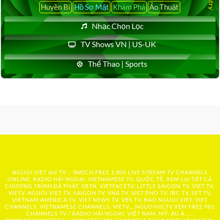
Huyền Bí
Hồ Sơ Mật
Khám Phá
Ảo Thuật
Nhạc Chọn Lọc
TV Shows VN | US-UK
Thể Thao | Sports
NGUOI VIET dot TV :: WATCH FREE 1,000 LIVE STREAM TV CHANNELS
ONLINE, RADIO HẢI NGOẠI, VIETNAMESE TV, QUỐC TẾ, XEM LẠI TẤT CẢ
CHƯƠNG TRÌNH ĐÃ PHÁT: SBTN, VIETFACETV, LITTLE SAIGON TV, VIET TV,
VIETV, NGUOI VIET TV, SAIGON TV, VNA TV, VIET PHO TV, IBC TV, SET TV,
VIETNAM AMERICA TV, VIET NEWS TV, VBS TV, BAO NGUOI VIET, VIET
CHANNELS, VIETNAMESE CHANNELS, VIETV,...
NGUOIVIE.TV
XEM FREE 981
CHANNELS TV / RADIO HẢI NGOẠI, VIỆT NAM, MỸ, ÂU Á …..