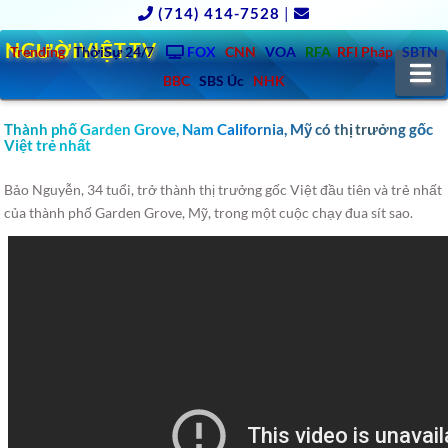
(714) 414-7528
|
NGƯỜIVIỆT.TV
Trending
ThờiSự 24/7
FOX
CNN
VOA
RFA
RFI Pháp
SBTN
N
BBC
SBS Úc
NHK
Thành phố Garden Grove, Nam California, Mỹ có thị trưởng gốc
Việt trẻ nhất
Bảo Nguyễn, 34 tuổi, trở thành thị trưởng gốc Việt đầu tiên và trẻ nhất
của thành phố Garden Grove, Mỹ, trong một cuộc chạy đua sít sao.