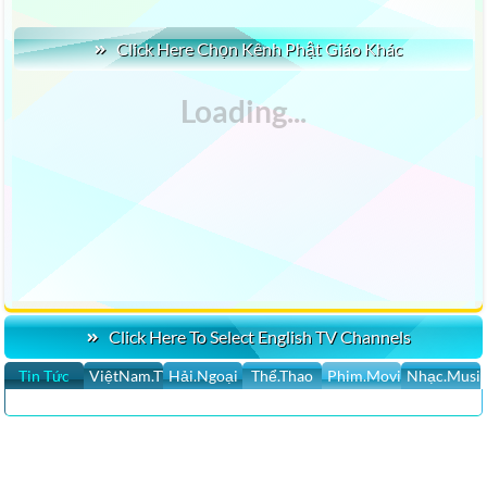
Click Here Chọn Kênh Phật Giáo Khác
Click Here To Select English TV Channels
Tin Tức
ViệtNam.TV
Hải.Ngoại
Thể.Thao
Phim.Movies
Nhạc.Musi
CLICK HERE XEM 100 CHANNELS LIVE STREAM PHẬT GIÁO TV &
HÀNG 100 NGÀN VIDEOS PHẬT GIÁO, CA ĐÀI, HOÀ HẢỌ PHIM