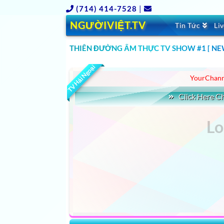
(714) 414-7528
|
NGƯỜIVIỆT.TV
Tin Tức
Li
THIÊN ĐƯỜNG ẨM THỰC TV SHOW #1 [ NEW
CLICK HERE XEM TV SHOWS MỚI NHẤT HAY 
TV Hải Ngoại
YourChann
Click Here 