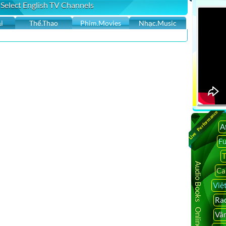
 Select English TV Channels
i
Thể.Thao
Phim.Movies
Nhạc.Music
 nhất, cập nhật 24h, San Jose, Việt Nam, Chính sự Việt Nam,
oại trên thế giới, Breaking News, Tin Cali Ngày Nay
24h, San Jose, Việt Nam, Chính sự Việt Nam, Hoa Kỳ, Thế
ự, phỏng vấn, ca nhạc, …
Live Performance
calitoday online, calitoday website, calitoday news view
A
tv, sbtn live, sbtn bep nha ta nau, sbtn channel, sbtn satellite,
F
tface tv live, vietface vstar,vietface tv box,vietface mall …
T
Audio Books Online
Ca
 saigontv, sai gon tv, saigon tv 57.5, saigontv57 5,saigontv,
Việ
tv livestream,live streaming, sbtn, sbtn tv online, sbtn viet
channel, sbtn satellite, sbtn morning, vietface tv
Rad
ar,vietface tv box,vietface mall,vietface network,vietface tv
Vâ
e tv online,vietnamese internet tv,watch vietnamese tv