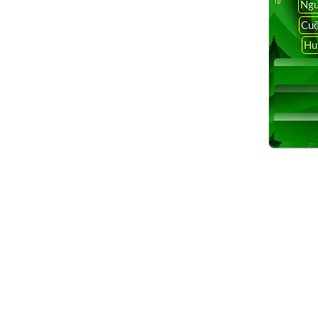
Ngu
an tv,vietnamese tv box, vietnamese tv online
Cuộ
e, vietnamese internet tv, watch vietnamese tv online free,
Hu
amese tv box, vietnamese tv online streaming,vietnamese tv
, watch vietnamese tv online free, vietnamese tv
vietnamese tv online streaming,vietnamese tv xbmc,
ietnamese tv channels, watch vietnamese tv online free,
 vietnamese internet tv, watch vietnamese tv online free,
tnamese tv box, vietnamese tv online streaming, vietnamese
coi phim truyện Hồng Kông, Hàn Quốc, Việt Nam, phật pháp,
hầu hết mọi phương tiện như Iphone, Android phone,
onic, Sony, Roku, Amazon Fire TV, Amazon Fire Stick,thong
 solid gold,tv thong minh viet tv24,tv thong minh 9999, tv
els, tv thong minh reset, hop tv uno,tv thong minh repo,
namese tv channel, vietnamese tv channel in california,
vietnamese channel box, watch vietnamese tv on roku,
dang chieu tren saigon tv, vietnamese tv, VIETNAMESE TV
n vietnamese channel,vietnamese channel box, watch
 vietnamese customer service,truyen hinh vietnam tv,