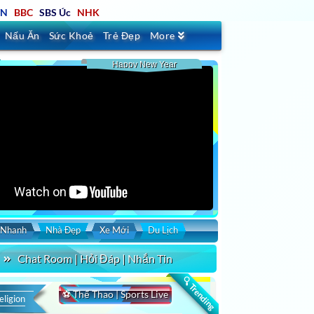
TN
BBC
SBS Úc
NHK
Nấu Ăn
Sức Khoẻ
Trẻ Đẹp
More
Happy New Year
 Nhanh
Nhà Đẹp
Xe Mới
Du Lịch
Chat Room | Hỏi Đáp | Nhắn Tin
🔍 Trending
⚽ Thể Thao | Sports Live
eligion