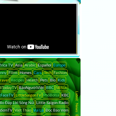
frica TV
Asia
Arabic
Español
Europe
unny
Films
Homes
Cars
Tech
Fashion
ravel
Recipes
Health
Pets
Bio
Kids
liTodayTV
BáoNgườiViệt
BBC
SBSÚc
Latest News By Country
tFaceTV
LittleSaigonTV
PhốBolsa
KBC
io Đáp Lời Sông Núi
Little Saigon Radio
nSơnTV
Việt Thảo
Vui Lạ
Đọc Báo Vẹm