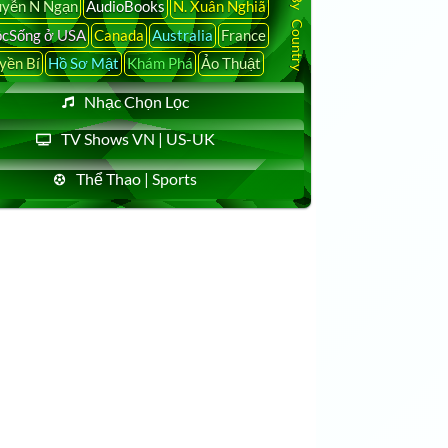
yễn N Ngạn
AudioBooks
N. Xuân Nghiã
cSống ở USA
Canada
Australia
France
yền Bí
Hồ Sơ Mật
Khám Phá
Ảo Thuật
Nhạc Chọn Lọc
TV Shows VN | US-UK
Thể Thao | Sports