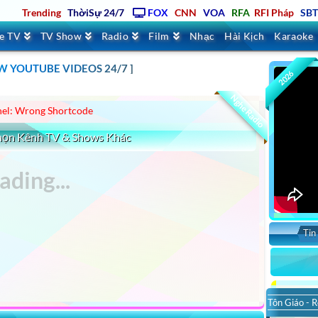
Trending
ThờiSự 24/7
FOX
CNN
VOA
RFA
RFI Pháp
SB
ve TV
TV Show
Radio
Film
Nhạc
Hài Kịch
Karaoke
 YOUTUBE VIDEOS 24/7 ]
NHẤT , KHÔNG QUẢNG CÁO – MCV MEDIA TV
2026
Nghe Radio
el: Wrong Shortcode
Chọn Kênh TV & Shows Khác
Tin
Tôn Giáo - R