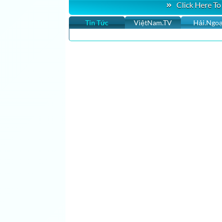
Click Here To
Tin Tức
ViệtNam.TV
Hải.Ngoạ
Tin Hoa Kỳ, Tin Thế Giới, Tin Việt Nam Tin nhanh
Cộng Đồng Cập nhật tin tức của người Việt Hải ng
Nhật Báo Calitoday ::: Tin nhanh nhất, cập nhật 
Giới, người Việt ở Mỹ, rao vặt, bình luận, phóng s
nhat bao cali, cali today, calitoday,vietnamdaily, 
category, sbtn, sbtn tv online, sbtn viet khang, sbtn 
sbtn morning, vietface tv xbmc,vietface tv phim, vie
SAIGON TV, saigon tv 57.5, saigontv 57.5, saigon tv,
saigon tivi, saigon tv, saigon tv live stream, saigon 
khang, sbtn tv, sbtn live, sbtn bep nha ta nau, sbtn 
xbmc,vietface tv phim, vietface tv live, vietface vst
ipbox,vietface ipbox,vietface tv channel,vietnames