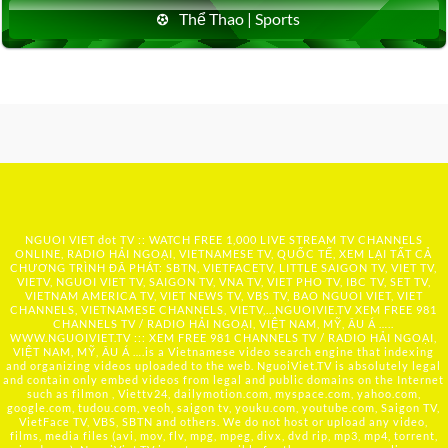
Thể Thao | Sports
NGUOI VIET dot TV :: WATCH FREE 1,000 LIVE STREAM TV CHANNELS
ONLINE, RADIO HẢI NGOẠI, VIETNAMESE TV, QUỐC TẾ, XEM LẠI TẤT CẢ
CHƯƠNG TRÌNH ĐÃ PHÁT: SBTN, VIETFACETV, LITTLE SAIGON TV, VIET TV,
VIETV, NGUOI VIET TV, SAIGON TV, VNA TV, VIET PHO TV, IBC TV, SET TV,
VIETNAM AMERICA TV, VIET NEWS TV, VBS TV, BAO NGUOI VIET, VIET
CHANNELS, VIETNAMESE CHANNELS, VIETV,...
NGUOIVIE.TV
XEM FREE 981
CHANNELS TV / RADIO HẢI NGOẠI, VIỆT NAM, MỸ, ÂU Á …..
WWW.NGUOIVIET.TV ::: XEM FREE 981 CHANNELS TV / RADIO HẢI NGOẠI,
VIỆT NAM, MỸ, ÂU Á ….is a Vietnamese video search engine that indexing
and organizing videos uploaded to the web. NguoiViet.TV is absolutely legal
and contain only embed videos from legal and public domains on the Internet
such as filmon , Viettv24, dailymotion.com, myspace.com, yahoo.com,
google.com, tudou.com, veoh, saigon tv, youku.com, youtube.com, Saigon TV,
VietFace TV, VBS, SBTN and others. We do not host or upload any video,
films, media files (avi, mov, flv, mpg, mpeg, divx, dvd rip, mp3, mp4, torrent,