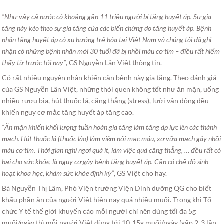
“Như vậy cả nước có khoảng gần 11 triệu người bị tăng huyết áp. Sự gia
tăng này kéo theo sự gia tăng của các biến chứng do tăng huyết áp. Bệnh
nhân tăng huyết áp có xu hướng trẻ hóa tại Việt Nam và chúng tôi đã ghi
nhận có những bệnh nhân mới 30 tuổi đã bị nhồi máu cơ tim – điều rất hiếm
thấy từ trước tới nay”
, GS Nguyễn Lân Việt thông tin.
Có rất nhiều nguyên nhân khiến căn bệnh này gia tăng. Theo đánh giá
của GS Nguyễn Lân Việt, những thói quen không tốt như ăn mặn, uống
nhiều rượu bia, hút thuốc lá, căng thẳng (stress), lười vận động đều
khiến nguy cơ mắc tăng huyết áp tăng cao.
“Ăn mặn khiến khối lượng tuần hoàn gia tăng làm tăng áp lực lên các thành
mạch. Hút thuốc lá (thuốc lào) làm viêm nội mạc máu, xơ vữa mạch gây nhồi
máu cơ tim. Thời gian nghỉ ngơi quá ít, làm việc quá căng thẳng, … đều rất có
hại cho sức khỏe, là nguy cơ gây bệnh tăng huyết áp. Cần có chế độ sinh
hoạt khoa học, khám sức khỏe định kỳ”
, GS Việt cho hay.
Bà Nguyễn Thị Lâm, Phó Viện trưởng Viện Dinh dưỡng QG cho biết
khẩu phần ăn của người Việt hiện nay quá nhiều muối. Trong khi Tổ
chức Y tế thế giới khuyến cáo mỗi người chỉ nên dùng tối đa 5g
muối/ngày thì mỗi người Việt dùng tới 10-15g muối/ngày (gấp 2-3 lần