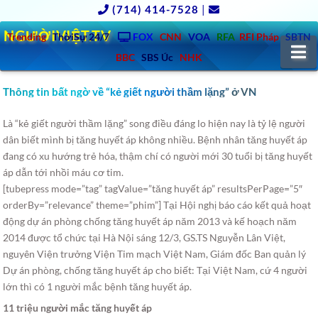
(714) 414-7528
|
NGƯỜIVIỆT.TV
Trending
ThờiSự 24/7
FOX
CNN
VOA
RFA
RFI Pháp
SBTN
N
BBC
SBS Úc
NHK
Thông tin bất ngờ về “kẻ giết người thầm lặng” ở VN
Là “kẻ giết người thầm lặng” song điều đáng lo hiện nay là tỷ lệ người
dân biết mình bị tăng huyết áp không nhiều.
Bệnh nhân tăng huyết áp
đang có xu hướng trẻ hóa, thậm chí có người mới 30 tuổi bị tăng huyết
áp dẫn tới nhồi máu cơ tim.
[tubepress mode=”tag” tagValue=”tăng huyết áp” resultsPerPage=”5″
orderBy=”relevance” theme=”phim”] Tại Hội nghị báo cáo kết quả hoạt
động dự án phòng chống tăng huyết áp năm 2013 và kế hoạch năm
2014 được tổ chức tại Hà Nội sáng 12/3, GS.TS Nguyễn Lân Việt,
nguyên Viện trưởng Viện Tim mạch Việt Nam, Giám đốc Ban quản lý
Dự án phòng, chống tăng huyết áp cho biết: Tại Việt Nam, cứ 4 người
lớn thì có 1 người mắc bệnh tăng huyết áp.
11 triệu người mắc tăng huyết áp