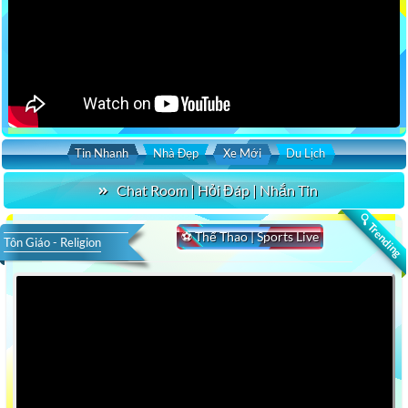
Tin Nhanh
Nhà Đẹp
Xe Mới
Du Lịch
Chat Room | Hỏi Đáp | Nhắn Tin
🔍 Trending
⚽ Thể Thao | Sports Live
Tôn Giáo - Religion