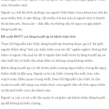
mức khuyến cáo).
Ngoài ra, chế độ dinh dưỡng của người Việt Nam chưa khoa học khi ăn
quá nhiều thịt, ít vận động, rất nhiều trẻ em (và cả người lớn) ở thành
thị bị béo phì, thừa cân – đây đều là những yếu tố nguy cơ gây bệnh
tăng huyết áp.
Đề xuất BHYT coi tăng huyết áp là bệnh mãn tính
Theo GS Nguyễn Lân Việt, tăng huyết áp thường được gọi là “kẻ giết
người thầm lặng” bởi các biểu hiện của nó rất “ngấm ngầm”, không thể
hiện ra ngoài. Hệ quả là rất ít người dân biết mình bị tăng huyết áp và
nếu biết thì có biết cần phải điều trị không cũng không nhiều.
Bệnh tăng huyết áp có rất nhiều biến chứng nguy hiểm, trong đó nguy
hiểm nhất là đột quỵ. Ngoài ra là các biến chứng lên mắt, tim, não,
mạch máu. Điều quan trọng nhất, theo GS Nguyễn Lân Việt, là cần
tuyên truyền để nâng cao nhận thức của người dân về tính nguy hiểm
và độ phổ biến của căn bệnh này.
Ngoài ra, các cơ sở y tế cần quản lý và giám sát bệnh nhân tăng huyết
áp để không bị biến chứng.