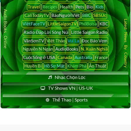
Travel
Recipes
Health
Pets
Bio
Kids
Audio Books Online
CaliTodayTV
BáoNgườiViệt
BBC
SBSÚc
Latest News By Country
ViệtFaceTV
LittleSaigonTV
PhốBolsa
KBC
Radio Đáp Lời Sông Núi
Little Saigon Radio
VânSơnTV
Việt Thảo
Vui Lạ
Đọc Báo Vẹm
Nguyễn N Ngạn
AudioBooks
N. Xuân Nghiã
CuộcSống ở USA
Canada
Australia
France
Huyền Bí
Hồ Sơ Mật
Khám Phá
Ảo Thuật
Nhạc Chọn Lọc
TV Shows VN | US-UK
Thể Thao | Sports