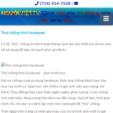
(714) 414-7528
|
NGƯỜIVIỆT.TV
Trending
ThờiSự 24/7
FOX
CNN
VOA
RFA
RFI Pháp
SBTN
N
BBC
SBS Úc
NHK
Thử chồng thời facebook
Có lẽ, “thử” chồng là một trong những cách dại dột nhất mà chị em phụ
nữ sử dụng để bảo vệ hạnh phúc gia đình…
Thử chồng thời facebook – ảnh minh họa
Hai vợ chồng cùng sử dụng facebook, thấy ông chồng bảnh bao, hào
hoa của mình có “giao lưu” với nhiều cô gái xinh xắn qua mạng, chị
Minh Thủy (Đồng Nai) cảm thấy ngấm ngầm ghen tuông. Cưới chồng
mới một năm, đang mang thai đứa con đầu lòng, chưa đi làm, thời gian
rảnh rỗi, chị nảy ra ý định lập một nick name giả để “thử” chồng.
Tràn ngập trên trang cá nhân giả mạo của chị là hình ảnh một cô gái