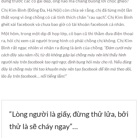
đứng trước các cô gái đẹp, ông nào mà chẳng buông lời chọc ghẹo?
Chị Kim Bình (Đống Đa, Hà Nội) còn chia sẻ rằng, chị đã từng một lần
thất vọng vì ông chồng có cái tính thích chăn “rau sạch”. Chị Kim Bình
ghét xài facebook và chưa bao giờ có tài khoản facebook cá nhân.
Một hôm, trong một dịp đi họp lớp, cô bạn cũ thì thầm đưa điện thoại
ra, hỏi chị xem cái người trong hình có phải chồng chị không. Chị Kim
Bình rất ngạc nhiên vì nhận ra đúng là ảnh của chồng.
“Đám cưới mày
cách đây sáu năm rồi, từ đó không gặp lại chồng mày nên khi thấy hình
người này trên facebook tao ngờ ngợ, định bụng hỏi mày cho rõ. Nếu đúng
đây là chồng mày thì tao khuyên mày nên tạo facebook để lên mà theo dõi,
lão ấy trên facebook… nổi tiếng lắm!”
“Lòng người là giấy, đừng thử lửa, bởi
thử là sẽ cháy ngay”…