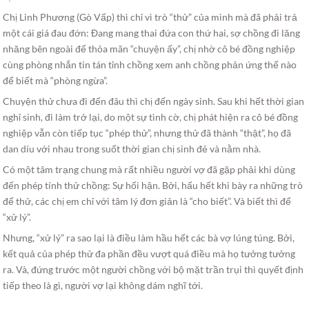
Chị Linh Phương (Gò Vấp) thì chỉ vì trò “thử” của mình mà đã phải trả
một cái giá đau đớn: Đang mang thai đứa con thứ hai, sợ chồng đi lăng
nhăng bên ngoài để thỏa mãn “chuyện ấy”, chị nhờ cô bé đồng nghiệp
cùng phòng nhắn tin tán tỉnh chồng xem anh chồng phản ứng thế nào
để biết mà “phòng ngừa”.
Chuyện thử chưa đi đến đâu thì chị đến ngày sinh. Sau khi hết thời gian
nghỉ sinh, đi làm trở lại, do một sự tình cờ, chị phát hiện ra cô bé đồng
nghiệp vẫn còn tiếp tục “phép thử”, nhưng thử đã thành “thật”, họ đã
dan díu với nhau trong suốt thời gian chị sinh đẻ và nằm nhà.
Có một tâm trạng chung mà rất nhiều người vợ đã gặp phải khi dùng
đến phép tính thử chồng: Sự hối hận. Bởi, hấu hết khi bày ra những trò
để thử, các chị em chỉ với tâm lý đơn giản là “cho biết”. Và biết thì để
“xử lý”.
Nhưng, “xử lý” ra sao lại là điều làm hầu hết các bà vợ lúng túng. Bởi,
kết quả của phép thử đa phần đều vượt quá điều mà họ tưởng tưởng
ra. Và, đứng trước một người chồng với bộ mặt trần trụi thì quyết định
tiếp theo là gì, người vợ lại không dám nghĩ tới.