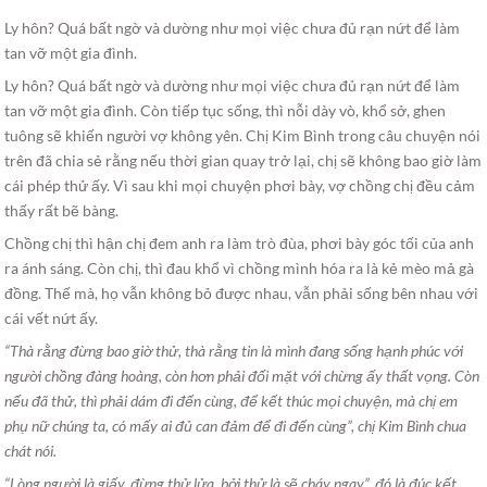
Ly hôn? Quá bất ngờ và dường như mọi việc chưa đủ rạn nứt để làm
tan vỡ một gia đình.
Ly hôn? Quá bất ngờ và dường như mọi việc chưa đủ rạn nứt để làm
tan vỡ một gia đình. Còn tiếp tục sống, thì nỗi dày vò, khổ sở, ghen
tuông sẽ khiến người vợ không yên. Chị Kim Bình trong câu chuyện nói
trên đã chia sẻ rằng nếu thời gian quay trở lại, chị sẽ không bao giờ làm
cái phép thử ấy. Vì sau khi mọi chuyện phơi bày, vợ chồng chị đều cảm
thấy rất bẽ bàng.
Chồng chị thì hận chị đem anh ra làm trò đùa, phơi bày góc tối của anh
ra ánh sáng. Còn chị, thì đau khổ vì chồng mình hóa ra là kẻ mèo mả gà
đồng. Thế mà, họ vẫn không bỏ được nhau, vẫn phải sống bên nhau với
cái vết nứt ấy.
“Thà rằng đừng bao giờ thử, thà rằng tin là mình đang sống hạnh phúc với
người chồng đàng hoàng, còn hơn phải đối mặt với chừng ấy thất vọng. Còn
nếu đã thử, thì phải dám đi đến cùng, để kết thúc mọi chuyện, mà chị em
phụ nữ chúng ta, có mấy ai đủ can đảm để đi đến cùng”, chị Kim Bình chua
chát nói.
“Lòng người là giấy, đừng thử lửa, bởi thử là sẽ cháy ngay”, đó là đúc kết