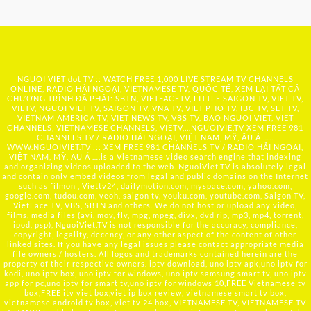
NGUOI VIET dot TV :: WATCH FREE 1,000 LIVE STREAM TV CHANNELS
ONLINE, RADIO HẢI NGOẠI, VIETNAMESE TV, QUỐC TẾ, XEM LẠI TẤT CẢ
CHƯƠNG TRÌNH ĐÃ PHÁT: SBTN, VIETFACETV, LITTLE SAIGON TV, VIET TV,
VIETV, NGUOI VIET TV, SAIGON TV, VNA TV, VIET PHO TV, IBC TV, SET TV,
VIETNAM AMERICA TV, VIET NEWS TV, VBS TV, BAO NGUOI VIET, VIET
CHANNELS, VIETNAMESE CHANNELS, VIETV,...
NGUOIVIE.TV
XEM FREE 981
CHANNELS TV / RADIO HẢI NGOẠI, VIỆT NAM, MỸ, ÂU Á …..
WWW.NGUOIVIET.TV ::: XEM FREE 981 CHANNELS TV / RADIO HẢI NGOẠI,
VIỆT NAM, MỸ, ÂU Á ….is a Vietnamese video search engine that indexing
and organizing videos uploaded to the web. NguoiViet.TV is absolutely legal
and contain only embed videos from legal and public domains on the Internet
such as filmon , Viettv24, dailymotion.com, myspace.com, yahoo.com,
google.com, tudou.com, veoh, saigon tv, youku.com, youtube.com, Saigon TV,
VietFace TV, VBS, SBTN and others. We do not host or upload any video,
films, media files (avi, mov, flv, mpg, mpeg, divx, dvd rip, mp3, mp4, torrent,
ipod, psp), NguoiViet.TV is not responsible for the accuracy, compliance,
copyright, legality, decency, or any other aspect of the content of other
linked sites. If you have any legal issues please contact appropriate media
file owners / hosters. All logos and trademarks contained herein are the
property of their respective owners. iptv download, uno iptv apk,uno iptv for
kodi, uno iptv box, uno iptv for windows, uno iptv samsung smart tv, uno iptv
app for pc,uno iptv for smart tv,uno iptv for windows 10,FREE Vietnamese tv
box,FREE itv viet box,viet ip box review, vietnamese smart tv box,
vietnamese android tv box, viet tv 24 box, VIETNAMESE TV, VIETNAMESE TV