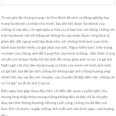
Tò mò pha lẫn hoang mang, chị Kim Bình đã nhờ cô đồng nghiệp tạo
trang facebook cá nhân cho mình. Sau khi tìm được facebook của
chồng và vào đọc, chị ngã ngửa vì hóa ra cô bạn học nói đúng, chồng chị
trên facebook rất nổi tiếng với thông tin cán nhân được công khai là
giám đốc đối ngoại một tập đoàn lớn, với những hình ảnh nam tính,
bảnh bao khiến nhiều cô gái phải mơ ước.”Nguy hiểm hơn”, trên trang
cá nhân của chồng, anh để trạng thái của mình là đang… độc thân. Cùng
với đó còn là bao nhiêu lời tán tỉnh lẫn nhau giữa anh và các cô gái trẻ.
Nghi ngờ, chị chủ tâm dùng trang cá nhân của mình với hình ảnh một
cô gái bốc lửa để tán tỉnh chồng thì không ngờ anh chồng hưởng ứng
nhiệt liệt, sau vài lần nói chuyện, câu chuyện đã đẩy đến việc chồng chị
rủ “cô gái” nọ đi du lịch Cửa Lò.
Đến ngày hẹn gặp nhau đầu tiên, chị đến sẵn quán cà phê ngồi chờ,
nhưng lòng thấp thỏm mong chồng không đến và đây chỉ là chuyện
đùa, tán tỉnh thông thường. Nhưng cuối cùng, chồng chị đã đến nơi
hẹn. Khi chị bước ra gặp chồng, ánh mắt anh vừa kinh ngạc, vừa hoảng
sợ…