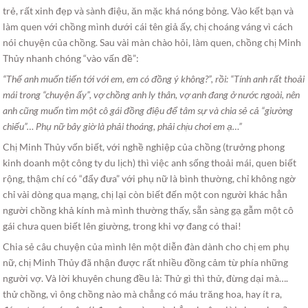
trẻ, rất xinh đẹp và sành điệu, ăn mặc khá nóng bỏng. Vào kết bạn và
làm quen với chồng mình dưới cái tên giả ấy, chị choáng váng vì cách
nói chuyện của chồng. Sau vài màn chào hỏi, làm quen, chồng chị Minh
Thủy nhanh chóng “vào vấn đề”:
“Thế anh muốn tiến tới với em, em có đồng ý không?”,
rồi: “Tính anh rất thoải
mái trong “chuyện ấy”, vợ chồng anh ly thân, vợ anh đang ở nước ngoài, nên
anh cũng muốn tìm một cô gái đồng điệu để tâm sự và chia sẻ cả “giường
chiếu”… Phụ nữ bây giờ là phải thoáng, phải chịu chơi em ạ…”
Chị Minh Thủy vốn biết, với nghề nghiệp của chồng (trưởng phong
kinh doanh một công ty du lịch) thì việc anh sống thoải mái, quen biết
rộng, thậm chí có “đẩy đưa” với phụ nữ là bình thường, chỉ không ngờ
chỉ vài dòng qua mạng, chị lại còn biết đến một con người khác hẳn
người chồng khả kính mà mình thường thấy, sẵn sàng gạ gẫm một cô
gái chưa quen biết lên giường, trong khi vợ đang có thai!
Chia sẻ câu chuyện của mình lên một diễn đàn dành cho chị em phụ
nữ, chị Minh Thủy đã nhận được rất nhiều đồng cảm từ phía những
người vợ. Và lời khuyên chung đều là: Thử gì thì thử, đừng dại mà….
thử chồng, vì ông chồng nào mà chẳng có máu trăng hoa, hay ít ra,