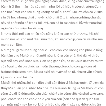
cách thay đổi cuộc đời, giải nghiệp oan khiên, xung khắc của trái ngang
bằng trái tim nhân hậu của mình như lời bà hiệu trưởng trường Carr
con học “một con sâu cũng không nỡ để bị chết.” Khi lớp cần có 20 lbs
sâu để học nhưng phải chuyên chở phải 2 tuần nhưng những chú sâu
này sẽ chết nếu để trong túi ướt, con đã tự nguyện đi lấy về trong hai
ngày để cứu mấy chú sâu này.
Nhưng thôi, nói bao nhiêu nữa cũng không cạn nhớ thương, Má chỉ
muốn nói với con một điều nữa thôi, khi nào có dịp, con cứ về nhé, má
mong con lắm.
Nhưng dù gì thì Má cũng phải vui cho con, con không còn phải lo lắng,
bận tâm cho Má từng chút một nữa, không còn phải thở dài vì thiếu
hụt chỗ này, chỗ khác nữa. Con nhẹ gánh rồi, có lẽ Chúa đã thấy tôi tớ
của Ngài tụ đủ ơn phúc và muốn thưởng công cho con, gọi con về
hưởng phúc sớm hơn. Má cứ nghĩ như vậy để an ủi, nhưng vẫn cứ ích
kỷ muốn con ở lại nữa.
Má sẽ nhớ những lời con dặn phải cẩn thận vì Má hay quên. Ở trên kia,
thấy Má quên phải nhắc Má nhé. Má hứa anh Trung và Má theo lời con
sống tốt, đi lễ đúng giờ, cẩn thận chú ý vào công việc và phải take care,
phải chăm sóc con chó Apple yêu của con (con chó quanh quẩn tìm
con mấy ngày nay, bơ vơ, không hiểu chuyện gì xảy ra, không chịu ăn