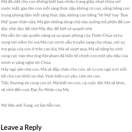
Má đã viết cho con không biết bao nhiêu trang giấy, nhạt nhòa với
nước mắt, gào tên con mỗi sáng thức dậy không có con, vắng tiếng con
trong phòng tắm mỗi sáng thức dậy, không còn tiếng “Hi Má” hay “Bye
Má” quen thân nữa. Má gửi những dòng chữ này xuống mộ phần để con
đọc nhé, đọc để nhớ Má, đọc để bớt cô quạnh nhé.
Má vẫn tin vào quyền năng và sự quan phòng của Thiên Chúa và hy
vọng với niềm tin mà Má con mình vẫn truyền sang cho nhau, với sự
trợ giúp của con ở trên cao kia, Má sẽ vượt qua, Má sẽ dâng hy sinh
cùng cực này như ông Abraham đã hiến tế chính con một yêu dấu của
mình vì vâng nghe lời Chúa.
Hãy ngủ yên nhé con. Má sẽ đắp chăn cho con, sẽ ru con ngủ à ơi mỗi
tối cho con khỏi sợ nhé. Vịnh biệt con yêu, cám ơn con.
Tiếc thương vô cùng con ơi. Má biết ơn con, cả cuộc đời Má sẽ khóc,
sẽ nhớ đến con, Đại Ân Nhân của Má.
Má Vân, anh Trung, và San tiễn con.
Leave a Reply