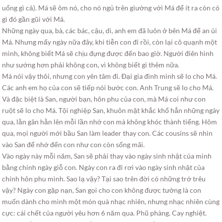
uống gì cả). Má sẽ ôm nó, cho nó ngủ trên giường với Má để ít ra còn có
gì đó gần gũi với Má.
Những ngày qua, bà, các bác, cậu, dì, anh em đã luôn ở bên Má để an ủi
Má. Nhưng mấy ngày nữa đây, khi tiễn con đi rồi, còn lại cô quạnh một
mình, không biết Má sẽ chịu đựng được đến bao giờ. Người điên hình
như sướng hơn phải không con, vì không biết gì thêm nữa.
Má nói vậy thôi, nhưng con yên tâm đi. Đại gia đình mình sẽ lo cho Má.
Các anh em họ của con sẽ tiếp nói bước con. Anh Trung sẽ lo cho Má.
Và đặc biệt là San, người bạn, hôn phu của con, mà Má coi như con
ruột sẽ lo cho Má. Tội nghiệp San, khuôn mặt khắc khổ hẳn những ngày
qua, lằn gân hằn lên mỗi lần nhớ con mà không khóc thành tiếng. Hôm
qua, mọi người mới bầu San làm leader thay con. Các cousins sẽ nhìn
vào San để nhớ đến con như con còn sống mãi.
Vào ngày này mỗi năm, San sẽ phải thay vào ngày sinh nhật của mình
bằng chính ngày giỗ con. Ngày con ra đi rơi vào ngày sinh nhật của
chính hôn phu mình. Sao lạ vậy? Tại sao trên đời có những trớ trêu
vậy? Ngày con gặp nạn, San gọi cho con không được tưởng là con
muốn dành cho mình một món quà nhạc nhiên, nhưng nhạc nhiên cùng
cực: cái chết của người yêu hơn 6 năm qua. Phũ phàng. Cay nghiệt.