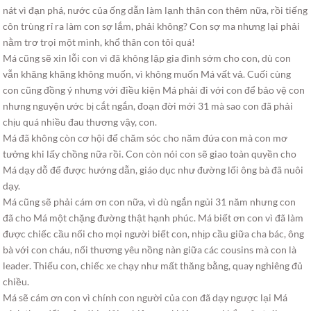
nát vì đạn phá, nước của ống dẫn làm lạnh thân con thêm nữa, rồi tiếng
côn trùng rỉ ra làm con sợ lắm, phải không? Con sợ ma nhưng lại phải
nằm trơ trọi một mình, khổ thân con tôi quá!
Má cũng sẽ xin lỗi con vì đã không lập gia đình sớm cho con, dù con
vẫn khăng khăng không muốn, vì không muốn Má vất vả. Cuối cùng
con cũng đồng ý nhưng với điều kiện Má phải đi với con để bảo vệ con
nhưng nguyện ước bị cắt ngắn, đoạn đời mới 31 mà sao con đã phải
chịu quá nhiều đau thương vậy, con.
Má đã không còn cơ hội để chăm sóc cho năm đứa con mà con mơ
tưởng khi lấy chồng nữa rồi. Con còn nói con sẽ giao toàn quyền cho
Má dạy dỗ để được hướng dẫn, giáo dục như đường lối ông bà đã nuôi
dạy.
Má cũng sẽ phải cám ơn con nữa, vì dù ngắn ngủi 31 năm nhưng con
đã cho Má một chặng đường thật hạnh phúc. Má biết ơn con vì đã làm
được chiếc cầu nối cho mọi người biết con, nhịp cầu giữa cha bác, ông
bà với con cháu, nối thương yêu nồng nàn giữa các cousins mà con là
leader. Thiếu con, chiếc xe chạy như mất thăng bằng, quay nghiêng đủ
chiều.
Má sẽ cám ơn con vì chính con người của con đã dạy ngược lại Má