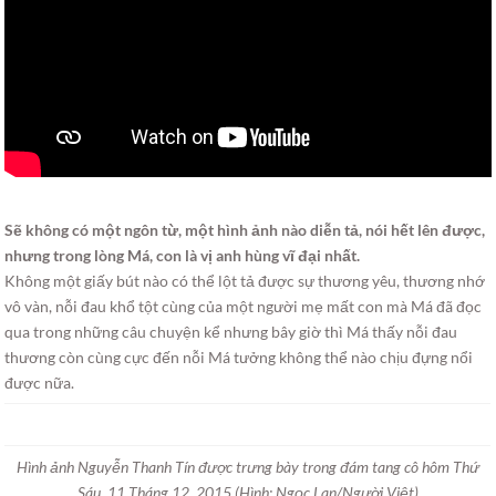
Sẽ không có một ngôn từ, một hình ảnh nào diễn tả, nói hết lên được,
nhưng trong lòng Má, con là vị anh hùng vĩ đại nhất.
Không một giấy bút nào có thể lột tả được sự thương yêu, thương nhớ
vô vàn, nỗi đau khổ tột cùng của một người mẹ mất con mà Má đã đọc
qua trong những câu chuyện kể nhưng bây giờ thì Má thấy nỗi đau
thương còn cùng cực đến nỗi Má tưởng không thể nào chịu đựng nổi
được nữa.
Hình ảnh Nguyễn Thanh Tín được trưng bày trong đám tang cô hôm Thứ
Sáu, 11 Tháng 12, 2015 (Hình: Ngọc Lan/Người Việt)