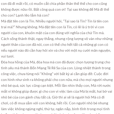
con đã đi mất rồi, có muốn cắt chia phần thân thể thế cho con cũng
không được nữa rồi. Bất công quá con ơi! Tại sao không để Má đi thế
cho con? Lạnh lẽo lắm hả con?
Má đặt tên con là Tín. Nhiều người hỏi, “Tại sao là Tín? Tín là tên con
trai mà?” Nhưng không. Má đặt tên con là Tín, có lẽ là ý trời vì con
người của con, khuôn mặt của con đúng với nghĩa của chứ Tín mà.
Cách sống thành thật, ngay thẳng, nhưng rộng lượng vô vàn như những
người thân của con đã nói, con có thể cho hết tất cả những gì con có
nếu người nào đó cần hay hỏi xin và cho với một nụ cười mãn nguyện,
vui tươi.
Đóa hoa hồng của Má, đóa hoa mà con đã được chọn tượng trưng cho
tình yêu mà thánh Bổn Mạng Tê Rê Sa của con. Lòng nhiệt thành trong
công việc, chưa từng nói “Không” với bất kỳ ai cần giúp đỡ. Cuộc đời
con hình như sinh ra không phải cho con nữa, mà cho mọi người nhưng
nhỏ bé quá, sức lực cũng cạn kiệt. Mỗi lần nhìn thấy con, Má rớt nước
mắt vì không giúp được gì cho con vì việc làm của Má bị mất, hai bờ vai
nhỏ bé của con gánh chịu tất cả. Giờ thì ai sẽ là người hỏi Má có đi
chơi, có đi mua sắm với con không, hết rồi. Con người nhỏ bé nhưng
làm việc không ngừng nghỉ, thứ tự, ngăn nắp, bình tĩnh trong mọi tình