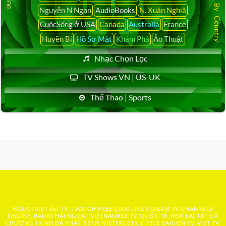
Nguyễn N Ngạn
AudioBooks
N. Xuân Nghiã
CuộcSống ở USA
Canada
Australia
France
Huyền Bí
Hồ Sơ Mật
Khám Phá
Ảo Thuật
Nhạc Chọn Lọc
TV Shows VN | US-UK
Thể Thao | Sports
NGUOI VIET dot TV :: WATCH FREE 1,000 LIVE STREAM TV CHANNELS
ONLINE, RADIO HẢI NGOẠI, VIETNAMESE TV, QUỐC TẾ, XEM LẠI TẤT CẢ
CHƯƠNG TRÌNH ĐÃ PHÁT: SBTN, VIETFACETV, LITTLE SAIGON TV, VIET TV,