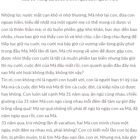
Những lúc nước mắt cạn khô vì nhớ thương, Má nhớ lại con, đứa con
ngoan hiền, hiếu để nhất mà một người mẹ có thể mong có được vì
con là thiên thần mà; vì dù buồn phiền, gặp khó khăn, bực dọc đến bao
nhiêu, chưa bao giờ má thấy con tỏ vẻ khó chịu, cắn răng chịu đựng để
tiếp tục giữ nụ cười, nụ cười mà bây giờ cứ vương vấn từng giây phút
trong đầu Má. Mỗi lần đi làm, Má chỉ mong về sớm để được gặp con,
được nhìn thấy con cười là tất cả muộn phiền tan biến nhưng bây giờ
thì nụ cười, cuộc đời của Má đâu mất rồi, con quanh quẩn đâu đây mà
sao Má với hoài không thấy, không tới vậy?
Tín ơi, con không chỉ là người con tuyệt vời, con là người bạn tri kỷ của
Má mà cả cuộc đời Má mà Má đi tìm cả cuộc đời, cả kiếp nữa có được
hay không. Con luôn sát cạnh Má 31 năm qua, ăn ngủ cùng nhau, chiếc
giường của 31 năm Má con ngủ cùng nhau mỗi đêm để tâm sự giờ đây
trống vắng quá! Má sợ quá những tối phải đi ngủ từ ngày con xa Má, đã
năm ngày qua rồi, con xa Má.
31 năm qua, trừ những lần đi vacation, hai Má con mình chưa một
ngày, một đêm xa nhau mà, phải không? Con có biết mỗi lần con bị đau
ốm, bị phiền muộn, trái tim Má đau vạn lần, con ơi. Nhưng mà, bây giờ