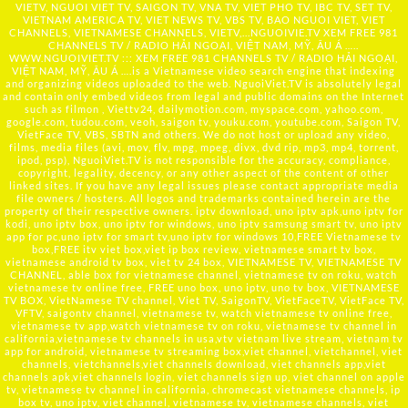
VIETV, NGUOI VIET TV, SAIGON TV, VNA TV, VIET PHO TV, IBC TV, SET TV,
VIETNAM AMERICA TV, VIET NEWS TV, VBS TV, BAO NGUOI VIET, VIET
CHANNELS, VIETNAMESE CHANNELS, VIETV,...
NGUOIVIE.TV
XEM FREE 981
CHANNELS TV / RADIO HẢI NGOẠI, VIỆT NAM, MỸ, ÂU Á …..
WWW.NGUOIVIET.TV ::: XEM FREE 981 CHANNELS TV / RADIO HẢI NGOẠI,
VIỆT NAM, MỸ, ÂU Á ….is a Vietnamese video search engine that indexing
and organizing videos uploaded to the web. NguoiViet.TV is absolutely legal
and contain only embed videos from legal and public domains on the Internet
such as filmon , Viettv24, dailymotion.com, myspace.com, yahoo.com,
google.com, tudou.com, veoh, saigon tv, youku.com, youtube.com, Saigon TV,
VietFace TV, VBS, SBTN and others. We do not host or upload any video,
films, media files (avi, mov, flv, mpg, mpeg, divx, dvd rip, mp3, mp4, torrent,
ipod, psp), NguoiViet.TV is not responsible for the accuracy, compliance,
copyright, legality, decency, or any other aspect of the content of other
linked sites. If you have any legal issues please contact appropriate media
file owners / hosters. All logos and trademarks contained herein are the
property of their respective owners. iptv download, uno iptv apk,uno iptv for
kodi, uno iptv box, uno iptv for windows, uno iptv samsung smart tv, uno iptv
app for pc,uno iptv for smart tv,uno iptv for windows 10,FREE Vietnamese tv
box,FREE itv viet box,viet ip box review, vietnamese smart tv box,
vietnamese android tv box, viet tv 24 box, VIETNAMESE TV, VIETNAMESE TV
CHANNEL, able box for vietnamese channel, vietnamese tv on roku, watch
vietnamese tv online free, FREE uno box, uno iptv, uno tv box, VIETNAMESE
TV BOX, VietNamese TV channel, Viet TV, SaigonTV, VietFaceTV, VietFace TV,
VFTV, saigontv channel, vietnamese tv, watch vietnamese tv online free,
vietnamese tv app,watch vietnamese tv on roku, vietnamese tv channel in
california,vietnamese tv channels in usa,vtv vietnam live stream, vietnam tv
app for android, vietnamese tv streaming box,viet channel, vietchannel, viet
channels, vietchannels,viet channels download, viet channels app,viet
channels apk,viet channels login, viet channels sign up, viet channel on apple
tv, vietnamese tv channel in california, chromecast vietnamese channels, ip
box tv, uno iptv, viet channel, vietnamese tv, vietnamese channels, viet