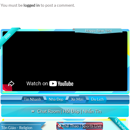
You must be
logged in
to post a comment.
Happy New Year
2026
Tin Nhanh
Nhà Đẹp
Xe Mới
Du Lịch
Chat Room | Hỏi Đáp | Nhắn Tin
🔍 Trending
⚽ Thể Thao | Sports Live
Tôn Giáo - Religion