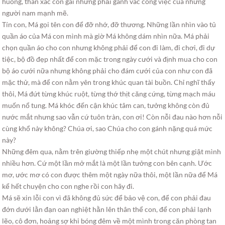
huống, thân xác con gái nhưng phải gánh vác công việc của những
người nam mạnh mẽ.
Tín con, Má gọi tên con để đỡ nhớ, đỡ thương. Những lần nhìn vào tủ
quần áo của Má con mình mà giờ Má không dám nhìn nữa. Má phải
chọn quần áo cho con nhưng không phải để con đi làm, đi chơi, đi dự
tiệc, bộ đồ đẹp nhất để con mặc trong ngày cưới và định mua cho con
bộ áo cưới nữa nhưng không phải cho đám cưới của con như con đã
mặc thử, mà để con nằm yên trong khúc quan tài buồn. Chỉ nghĩ thấy
thôi, Má đứt từng khúc ruột, từng thớ thịt căng cứng, từng mạch máu
muốn nổ tung. Má khóc đến cận khúc tâm can, tưởng không còn đủ
nước mắt nhưng sao vẫn cứ tuôn tràn, con ơi! Còn nỗi đau nào hơn nỗi
cùng khổ này không? Chúa ơi, sao Chúa cho con gánh nặng quá mức
này?
Những đêm qua, nằm trên giường thiếp nhẹ một chút nhưng giật mình
nhiều hơn. Cứ một lần mở mắt là một lần tưởng con bên cạnh. Ước
mơ, ước mơ có con được thêm một ngày nữa thôi, một lần nữa để Má
kể hết chuyện cho con nghe rồi con hãy đi.
Má sẽ xin lỗi con vì đã không đủ sức để bảo vệ con, để con phải đau
đớn dưới lằn đạn oan nghiệt hằn lên thân thể con, để con phải lạnh
lẽo, cô đơn, hoảng sợ khi bóng đêm về một mình trong căn phòng tan