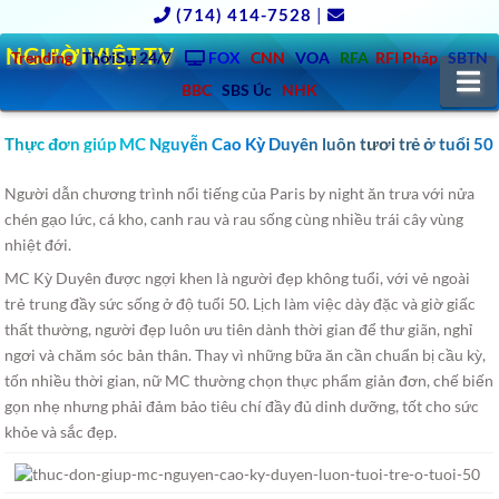
(714) 414-7528
|
NGƯỜIVIỆT.TV
Trending
ThờiSự 24/7
FOX
CNN
VOA
RFA
RFI Pháp
SBTN
N
BBC
SBS Úc
NHK
Thực đơn giúp MC Nguyễn Cao Kỳ Duyên luôn tươi trẻ ở tuổi 50
Người dẫn chương trình nổi tiếng của Paris by night ăn trưa với nửa
chén gạo lức, cá kho, canh rau và rau sống cùng nhiều trái cây vùng
nhiệt đới.
MC Kỳ Duyên được ngợi khen là người đẹp không tuổi, với vẻ ngoài
trẻ trung đầy sức sống ở độ tuổi 50. Lịch làm việc dày đặc và giờ giấc
thất thường, người đẹp luôn ưu tiên dành thời gian để thư giãn, nghỉ
ngơi và chăm sóc bản thân. Thay vì những bữa ăn cần chuẩn bị cầu kỳ,
tốn nhiều thời gian, nữ MC thường chọn thực phẩm giản đơn, chế biến
gọn nhẹ nhưng phải đảm bảo tiêu chí đầy đủ dinh dưỡng, tốt cho sức
khỏe và sắc đẹp.