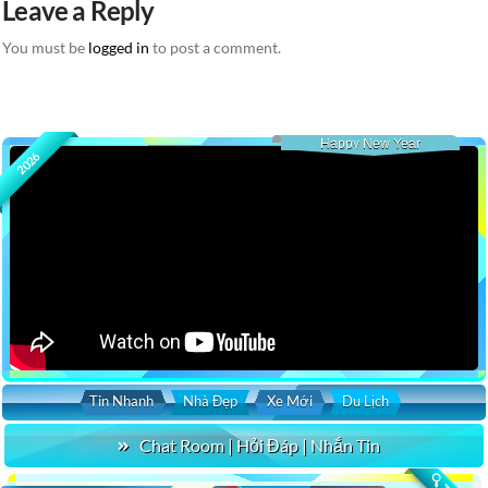
Leave a Reply
You must be
logged in
to post a comment.
Happy New Year
2026
Tin Nhanh
Nhà Đẹp
Xe Mới
Du Lịch
Chat Room | Hỏi Đáp | Nhắn Tin