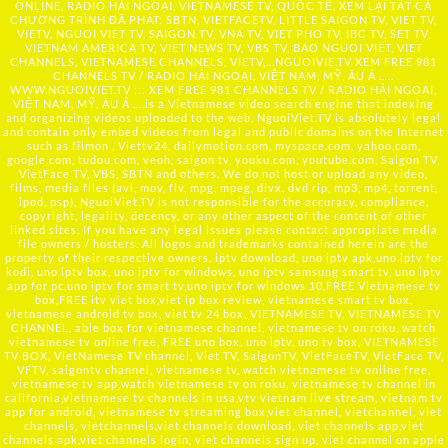
ONLINE, RADIO HẢI NGOẠI, VIETNAMESE TV, QUỐC TẾ, XEM LẠI TẤT CẢ
CHƯƠNG TRÌNH ĐÃ PHÁT: SBTN, VIETFACETV, LITTLE SAIGON TV, VIET TV,
VIETV, NGUOI VIET TV, SAIGON TV, VNA TV, VIET PHO TV, IBC TV, SET TV,
VIETNAM AMERICA TV, VIET NEWS TV, VBS TV, BAO NGUOI VIET, VIET
CHANNELS, VIETNAMESE CHANNELS, VIETV,...
NGUOIVIE.TV
XEM FREE 981
CHANNELS TV / RADIO HẢI NGOẠI, VIỆT NAM, MỸ, ÂU Á …..
WWW.NGUOIVIET.TV ::: XEM FREE 981 CHANNELS TV / RADIO HẢI NGOẠI,
VIỆT NAM, MỸ, ÂU Á ….is a Vietnamese video search engine that indexing
and organizing videos uploaded to the web. NguoiViet.TV is absolutely legal
and contain only embed videos from legal and public domains on the Internet
such as filmon , Viettv24, dailymotion.com, myspace.com, yahoo.com,
google.com, tudou.com, veoh, saigon tv, youku.com, youtube.com, Saigon TV,
VietFace TV, VBS, SBTN and others. We do not host or upload any video,
films, media files (avi, mov, flv, mpg, mpeg, divx, dvd rip, mp3, mp4, torrent,
ipod, psp), NguoiViet.TV is not responsible for the accuracy, compliance,
copyright, legality, decency, or any other aspect of the content of other
linked sites. If you have any legal issues please contact appropriate media
file owners / hosters. All logos and trademarks contained herein are the
property of their respective owners. iptv download, uno iptv apk,uno iptv for
kodi, uno iptv box, uno iptv for windows, uno iptv samsung smart tv, uno iptv
app for pc,uno iptv for smart tv,uno iptv for windows 10,FREE Vietnamese tv
box,FREE itv viet box,viet ip box review, vietnamese smart tv box,
vietnamese android tv box, viet tv 24 box, VIETNAMESE TV, VIETNAMESE TV
CHANNEL, able box for vietnamese channel, vietnamese tv on roku, watch
vietnamese tv online free, FREE uno box, uno iptv, uno tv box, VIETNAMESE
TV BOX, VietNamese TV channel, Viet TV, SaigonTV, VietFaceTV, VietFace TV,
VFTV, saigontv channel, vietnamese tv, watch vietnamese tv online free,
vietnamese tv app,watch vietnamese tv on roku, vietnamese tv channel in
california,vietnamese tv channels in usa,vtv vietnam live stream, vietnam tv
app for android, vietnamese tv streaming box,viet channel, vietchannel, viet
channels, vietchannels,viet channels download, viet channels app,viet
channels apk,viet channels login, viet channels sign up, viet channel on apple