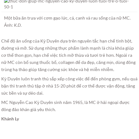
Một bữa ăn trưa với cơm gạo lức, cá, canh và rau sống của nữ MC.
Ảnh:
K.D.
Chế độ ăn uống của Kỳ Duyên dựa trên nguyên tắc hạn chế tinh bột,
đường và mỡ. Sử dụng những thực phẩm lành mạnh là chìa khóa giúp
cơ thể thon gọn, hạn chế việc tích mỡ thừa và tươi trẻ hơn. Ngoài ra
nữ MC còn bổ sung thuốc bổ, collagen để da đẹp, căng mịn, dùng đông
trùng hạ thảo giúp tăng cường sức khỏe và hệ miễn nhiễm.
Kỳ Duyên luôn tranh thủ sắp xếp công việc để đến phòng gym, nếu quá
bận thì tranh thủ tập ở nhà 15-20 phút để cơ thể được vận động, tăng
sức bền và sự dẻo dai.
MC Nguyễn Cao Kỳ Duyên sinh năm 1965, là MC ở hải ngoại được
đông đảo khán giả yêu thích.
Khánh Ly