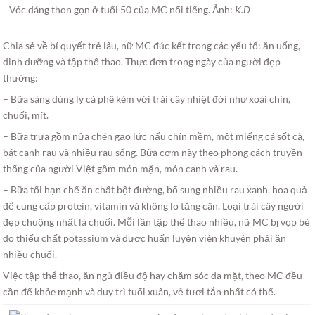
Vóc dáng thon gọn ở tuổi 50 của MC nổi tiếng. Ảnh:
K.D
Chia sẻ về bí quyết trẻ lâu, nữ MC đúc kết trong các yếu tố: ăn uống,
dinh dưỡng và tập thể thao. Thực đơn trong ngày của người đẹp
thường:
– Bữa sáng dùng ly cà phê kèm với trái cây nhiệt đới như xoài chín,
chuối, mít.
– Bữa trưa gồm nửa chén gạo lức nấu chín mềm, một miếng cá sốt cà,
bát canh rau và nhiều rau sống. Bữa cơm này theo phong cách truyền
thống của người Việt gồm món mặn, món canh và rau.
– Bữa tối hạn chế ăn chất bột đường, bổ sung nhiều rau xanh, hoa quả
để cung cấp protein, vitamin và không lo tăng cân. Loại trái cây người
đẹp chuộng nhất là chuối. Mỗi lần tập thể thao nhiều, nữ MC bị vọp bẻ
do thiếu chất potassium và được huấn luyện viên khuyên phải ăn
nhiều chuối.
Việc tập thể thao, ăn ngủ điều độ hay chăm sóc da mặt, theo MC đều
cần để khỏe mạnh và duy trì tuổi xuân, vẻ tươi tắn nhất có thể.