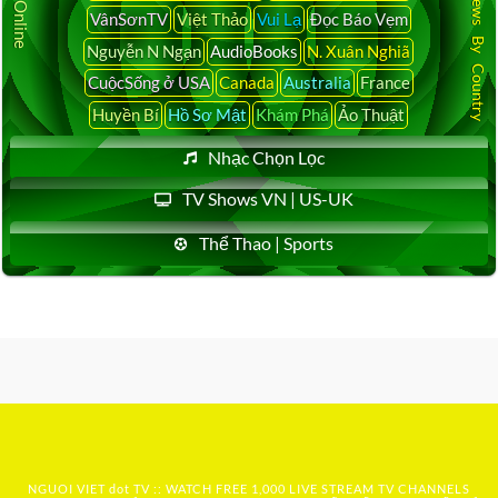
Latest News By Country
VânSơnTV
Việt Thảo
Vui Lạ
Đọc Báo Vẹm
Nguyễn N Ngạn
AudioBooks
N. Xuân Nghiã
CuộcSống ở USA
Canada
Australia
France
Huyền Bí
Hồ Sơ Mật
Khám Phá
Ảo Thuật
Nhạc Chọn Lọc
TV Shows VN | US-UK
Thể Thao | Sports
NGUOI VIET dot TV :: WATCH FREE 1,000 LIVE STREAM TV CHANNELS