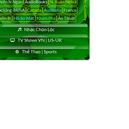
yễn N Ngạn
AudioBooks
N. Xuân Nghiã
cSống ở USA
Canada
Australia
France
yền Bí
Hồ Sơ Mật
Khám Phá
Ảo Thuật
Nhạc Chọn Lọc
TV Shows VN | US-UK
Thể Thao | Sports