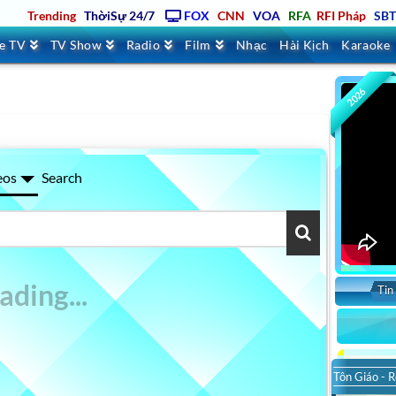
Trending
ThờiSự 24/7
FOX
CNN
VOA
RFA
RFI Pháp
SB
ve TV
TV Show
Radio
Film
Nhạc
Hài Kịch
Karaoke
2026
eos
Search
Tin
Tôn Giáo - R
Sort 