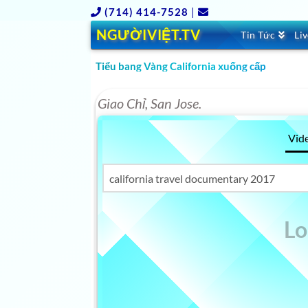
(714) 414-7528
|
NGƯỜIVIỆT.TV
Tin Tức
Li
Tiểu bang Vàng California xuống cấp
Giao Chỉ, San Jose.
Vid