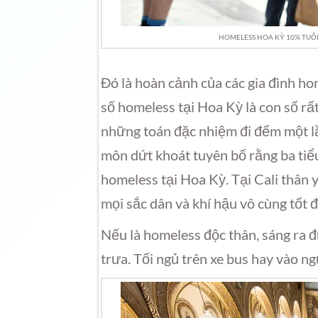
HOMELESS HOA KỲ 10% TUỔI
​Đó là hoàn cảnh của các gia đình h
số homeless tại Hoa Kỳ là con số r
những toán đặc nhiệm đi đếm một lầ
môn dứt khoát tuyên bố rằng ba tiể
homeless tại Hoa Kỳ. Tại Cali thân 
mọi sắc dân và khí hậu vô cùng tốt 
Nếu là homeless độc thân, sáng ra 
trưa. Tối ngủ trên xe bus hay vào ng