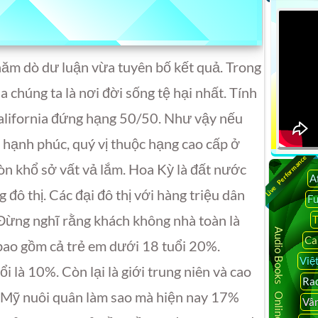
hăm dò dư luận vừa tuyên bố kết quả. Trong
a chúng ta là nơi đời sống tệ hại nhất. Tính
alifornia đứng hạng 50/50. Như vậy nếu
 hạnh phúc, quý vị thuộc hạng cao cấp ở
Live Performance
òn khổ sở vất vả lắm. Hoa Kỳ là đất nước
A
đô thị. Các đại đô thị với hàng triệu dân
F
Đừng nghĩ rằng khách không nhà toàn là
T
Audio Books Online
Ca
bao gồm cả trẻ em dưới 18 tuổi 20%.
Việ
i là 10%. Còn lại là giới trung niên và cao
Rad
c Mỹ nuôi quân làm sao mà hiện nay 17%
Vâ