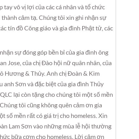
tay vô vị lợi của các cá nhân và tổ chức
 thành cảm tạ. Chúng tôi xin ghi nhận sự
c tín đồ Công giáo và gia đình Phật tử, các
nhận sự đóng góp bền bỉ của gia đình ông
San Jose, của chị Đào hội nữ quân nhân, của
h cô Hương & Thủy. Anh chị Đoàn & Kim
 anh Sơn và đặc biệt của gia đình Thủy
QLC lại còn tặng cho chúng tôi một số mền
. Chúng tôi cũng không quên cảm ơn gia
 số mền rất có giá trị cho homeless. Xin
oàn Lam Sơn vào những mùa lễ hội thường
ổ chức bữa cơm cho homeless. Lời cảm ơn