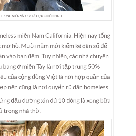
 TRUNG NIÊN VÀ 17 % LÀ CỰU CHIẾN BINH
omeless miền Nam California. Hiện nay tổng
ất mơ hồ. Mười năm mới kiểm kê dân số để
n vào ban đêm. Tuy nhiên, các nhà chuyên
u bang ở miền Tây là nơi tập trung 50%
yêu của cộng đồng Việt là nơi hợp quần của
đẹp nên cũng là nơi quyến rũ dân homeless.
đứng đầu đường xin đủ 10 đồng là xong bữa
ủ trong nhà thờ.