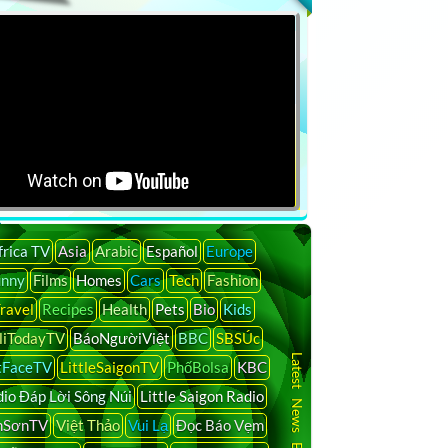
Search
frica TV
Asia
Arabic
Español
Europe
unny
Films
Homes
Cars
Tech
Fashion
ravel
Recipes
Health
Pets
Bio
Kids
liTodayTV
BáoNgườiViệt
BBC
SBSÚc
Latest News By Country
tFaceTV
LittleSaigonTV
PhốBolsa
KBC
io Đáp Lời Sông Núi
Little Saigon Radio
nSơnTV
Việt Thảo
Vui Lạ
Đọc Báo Vẹm