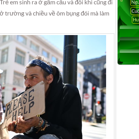
Trẻ em sinh ra ở gầm cầu và đôi khi cũng đi
Ngu
Cuộ
 ở trường và chiều về ôm bụng đói mà làm
Hu