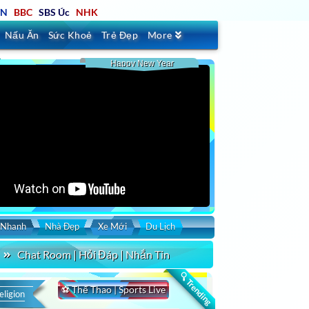
TN
BBC
SBS Úc
NHK
Nấu Ăn
Sức Khoẻ
Trẻ Đẹp
More
Happy New Year
 Nhanh
Nhà Đẹp
Xe Mới
Du Lịch
Chat Room | Hỏi Đáp | Nhắn Tin
🔍 Trending
⚽ Thể Thao | Sports Live
eligion
by
Duration
Uploaded