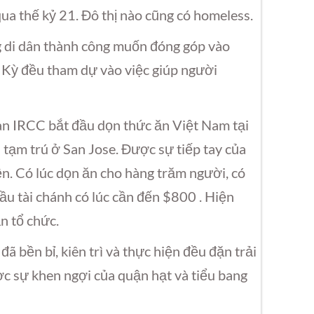
qua thế kỷ 21. Đô thị nào cũng có homeless.
g di dân thành công muốn đóng góp vào
a Kỳ đều tham dự vào việc giúp người
n IRCC bắt đầu dọn thức ăn Việt Nam tại
tạm trú ở San Jose. Được sự tiếp tay của
ện. Có lúc dọn ăn cho hàng trăm người, có
ầu tài chánh có lúc cần đến $800 . Hiện
n tổ chức.
ã bền bỉ, kiên trì và thực hiện đều đặn trải
ợc sự khen ngợi của quận hạt và tiểu bang