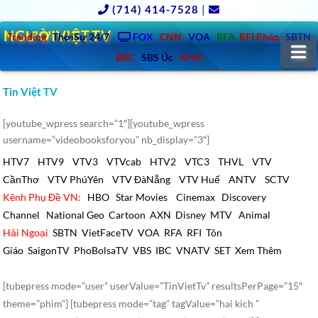
(714) 414-7528
|
NGƯỜIVIỆT.TV
Trending
ThờiSự 24/7
FOX
CNN
VOA
RFA
RFI Pháp
SBTN
N
BBC
SBS Úc
NHK
Tin Việt TV
[youtube_wpress search=”1″][youtube_wpress
username=”videobooksforyou” nb_display=”3″]
HTV7
HTV9
VTV3
VTVcab
HTV2
VTC3
THVL
VTV
CầnThơ
VTV PhúYên
VTV ĐàNẵng
VTV Huế
ANTV
SCTV
Kênh Phụ Đề VN:
HBO
Star Movies
Cinemax
Discovery
Channel
National Geo
Cartoon
AXN
Disney
MTV
Animal
Hải Ngoại
SBTN
VietFaceTV
VOA
RFA
RFI
Tôn
Giáo
SaigonTV
PhoBolsaTV
VBS
IBC
VNATV
SET
Xem Thêm
[tubepress mode=”user” userValue=”TinVietTv” resultsPerPage=”15″
theme=”phim”] [tubepress mode=”tag” tagValue=”hai kich ”