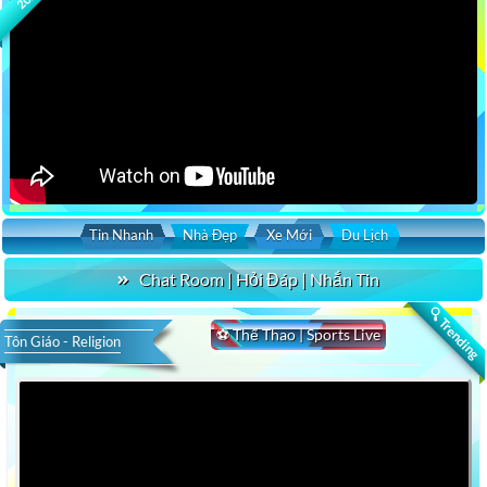
Tin Nhanh
Nhà Đẹp
Xe Mới
Du Lịch
Chat Room | Hỏi Đáp | Nhắn Tin
🔍 Trending
⚽ Thể Thao | Sports Live
Tôn Giáo - Religion