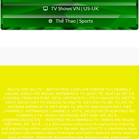
TV Shows VN | US-UK
Thể Thao | Sports
NGUOI VIET dot TV :: WATCH FREE 1,000 LIVE STREAM TV CHANNELS
ONLINE, RADIO HẢI NGOẠI, VIETNAMESE TV, QUỐC TẾ, XEM LẠI TẤT CẢ
CHƯƠNG TRÌNH ĐÃ PHÁT: SBTN, VIETFACETV, LITTLE SAIGON TV, VIET TV,
VIETV, NGUOI VIET TV, SAIGON TV, VNA TV, VIET PHO TV, IBC TV, SET TV,
VIETNAM AMERICA TV, VIET NEWS TV, VBS TV, BAO NGUOI VIET, VIET
CHANNELS, VIETNAMESE CHANNELS, VIETV,...
NGUOIVIE.TV
XEM FREE 981
CHANNELS TV / RADIO HẢI NGOẠI, VIỆT NAM, MỸ, ÂU Á …..
WWW.NGUOIVIET.TV ::: XEM FREE 981 CHANNELS TV / RADIO HẢI NGOẠI,
VIỆT NAM, MỸ, ÂU Á ….is a Vietnamese video search engine that indexing
and organizing videos uploaded to the web. NguoiViet.TV is absolutely legal
and contain only embed videos from legal and public domains on the Internet
such as filmon , Viettv24, dailymotion.com, myspace.com, yahoo.com,