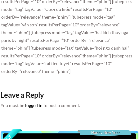
resultsPerPage=”10″ orderBy=”relevance” theme=”phim”] [tubepress
mode=”tag” tagValue=”Cười đủ kiểu” resultsPerPage=”10″
orderBy=”relevance” theme=”phim”] [tubepress mode=”tag”
tagValue=”vân sơn” resultsPerPage=”10″ orderBy=”relevance”
theme=”phim”] [tubepress mode=”tag” tagValue=”hai kich thuy nga
paris by night” resultsPerPage=”10″ orderBy=”relevance”
theme=”phim”] [tubepress mode=”tag” tagValue=”hoi ngo danh hai”
resultsPerPage=”10″ orderBy=”relevance” theme=”phim”] [tubepress
mode=”tag” tagValue=”tai tieu tuyet” resultsPerPage=”10″
orderBy=”relevance” theme=”phim”]
Leave a Reply
You must be
logged in
to post a comment.
Happy New Year
2026