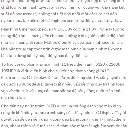
cong lớn nhất từng được sản xuất. Chiếc TV tuyệt đẹp này mang đến
chất lượng hình ảnh tuyệt vời và góc nhìn rộng cùng với khả năng kết
xuất đồ họa (render) những chi tiết nhỏ nhất một cách rõ nét đến
ngoạn mục, tạo nên một trải nghiệm xem sống động chưa từng thấy.
Màn hình CinemaScope của TV 105UB9 có tỉ lệ 21:09 – tỷ lệ lý tưởng
trong điện ảnh – mang đến cho bạn những trải nghiệm phim điện ảnh
như trên màn ảnh rộng. Một ưu điểm khác của màn hình siêu rộng là
khả năng truy cập thông tin ở góc màn hình của màn hình mà không
làm tạm dừng bất kỳ hoạt động nào đang diễn ra.
Tự hào với độ phân giải màn hình 11 triệu điểm ảnh (5120 x 2160),
105UB9 là ví dụ điển hình cho sự kết hợp thành công giữa LG
Electronics và LG Display. Để tạo được độ cong cho TV, công nghệ mới
đã được sử dụng để giải quyết rất nhiều vấn đề, như duy trì tính toàn
vẹn về cấu trúc và cung cấp màu sắc và độ sáng đồng nhất trên khắp
màn hình lớn.
Cho đến nay, những tấm OLED được ưa chuộng dành cho màn hình
cong do khả năng tự tạo ra ánh sáng của riêng mình. LG Display đã giải
quyết vấn đề đèn nền không đồng đều bằng công nghệ TFT ngắt điểm
ảnh, nhằm tránh rò rỉ màu sắc và đảm bảo một trải nghiệm xem từ hầu