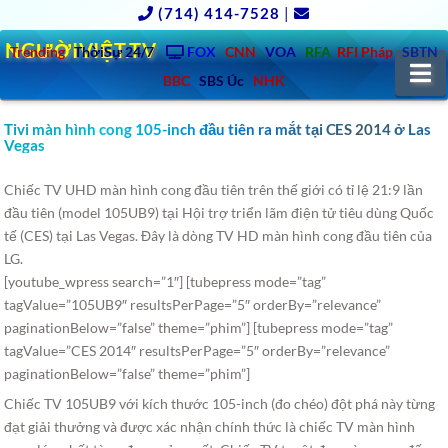
(714) 414-7528
|
NGƯỜIVIỆT.TV
Trending
ThờiSự 24/7
FOX
CNN
VOA
RFA
RFI Pháp
SBTN
N
BBC
SBS Úc
NHK
Tivi màn hình cong 105-inch đầu tiên ra mắt tại CES 2014 ở Las
Vegas
Chiếc TV UHD màn hình cong đầu tiên trên thế giới có tỉ lệ 21:9 lần
đầu tiên (model 105UB9) tại Hội trợ triển lãm điện tử tiêu dùng Quốc
tế (CES) tại Las Vegas.
Đây là dòng TV HD màn hình cong đầu tiên của
LG.
[youtube_wpress search=”1″] [tubepress mode=”tag”
tagValue=”105UB9″ resultsPerPage=”5″ orderBy=”relevance”
paginationBelow=”false” theme=”phim”] [tubepress mode=”tag”
tagValue=”CES 2014″ resultsPerPage=”5″ orderBy=”relevance”
paginationBelow=”false” theme=”phim”]
Chiếc TV 105UB9 với kích thước 105-inch (đo chéo) đột phá này từng
đạt giải thưởng và được xác nhận chính thức là chiếc TV màn hình