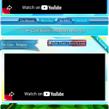
Tin Nhanh
Nhà Đẹp
Xe Mới
Du Lịch
Chat Room | Hỏi Đáp | Nhắn Tin
🔍 Trending
⚽ Thể Thao | Sports Live
Tôn Giáo - Religion