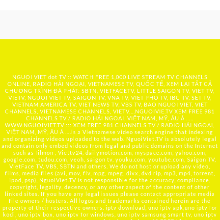
NGUOI VIET dot TV :: WATCH FREE 1,000 LIVE STREAM TV CHANNELS
ONLINE, RADIO HẢI NGOẠI, VIETNAMESE TV, QUỐC TẾ, XEM LẠI TẤT CẢ
CHƯƠNG TRÌNH ĐÃ PHÁT: SBTN, VIETFACETV, LITTLE SAIGON TV, VIET TV,
VIETV, NGUOI VIET TV, SAIGON TV, VNA TV, VIET PHO TV, IBC TV, SET TV,
VIETNAM AMERICA TV, VIET NEWS TV, VBS TV, BAO NGUOI VIET, VIET
CHANNELS, VIETNAMESE CHANNELS, VIETV,...
NGUOIVIE.TV
XEM FREE 981
CHANNELS TV / RADIO HẢI NGOẠI, VIỆT NAM, MỸ, ÂU Á …..
WWW.NGUOIVIET.TV ::: XEM FREE 981 CHANNELS TV / RADIO HẢI NGOẠI,
VIỆT NAM, MỸ, ÂU Á ….is a Vietnamese video search engine that indexing
and organizing videos uploaded to the web. NguoiViet.TV is absolutely legal
and contain only embed videos from legal and public domains on the Internet
such as filmon , Viettv24, dailymotion.com, myspace.com, yahoo.com,
google.com, tudou.com, veoh, saigon tv, youku.com, youtube.com, Saigon TV,
VietFace TV, VBS, SBTN and others. We do not host or upload any video,
films, media files (avi, mov, flv, mpg, mpeg, divx, dvd rip, mp3, mp4, torrent,
ipod, psp), NguoiViet.TV is not responsible for the accuracy, compliance,
copyright, legality, decency, or any other aspect of the content of other
linked sites. If you have any legal issues please contact appropriate media
file owners / hosters. All logos and trademarks contained herein are the
property of their respective owners. iptv download, uno iptv apk,uno iptv for
kodi, uno iptv box, uno iptv for windows, uno iptv samsung smart tv, uno iptv