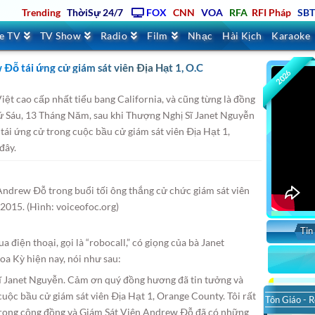
Trending
ThờiSự 24/7
FOX
CNN
VOA
RFA
RFI Pháp
SB
ve TV
TV Show
Radio
Film
Nhạc
Hài Kịch
Karaoke
ỗ tái ứng cử giám sát viên Ðịa Hạt 1, O.C
2026
iệt cao cấp nhất tiểu bang California, và cũng từng là đồng
 Sáu, 13 Tháng Năm, sau khi Thượng Nghị Sĩ Janet Nguyễn
i ứng cử trong cuộc bầu cử giám sát viên Ðịa Hạt 1,
đây.
Andrew Ðỗ trong buổi tối ông thắng cử chức giám sát viên
 2015. (Hình: voiceofoc.org)
Tin
 điện thoại, gọi là “robocall,” có giọng của bà Janet
oa Kỳ hiện nay, nói như sau:
ĩ Janet Nguyễn. Cảm ơn quý đồng hương đã tin tưởng và
 cuộc bầu cử giám sát viên Ðịa Hạt 1, Orange County. Tôi rất
Tôn Giáo - R
ẽ trong cộng đồng và Giám Sát Viên Andrew Ðỗ đã có những