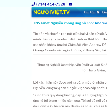
(714) 414-7528
|
NGƯỜIVIỆT.TV
Tin Tức
Li
TNS Janet Nguyễn không ủng hộ GSV Andrew Ð
Tin đồn về chuyện rạn nứt giữa hai vị dân cử gốc V
minh thân cận của nhau, đã thành sự thật
hôm Thứ
xác nhận không ủng hộ Giám Sát Viên Andrew Ðỗ tá
Orange County, vào ngày Thứ Ba, 7 Tháng Sáu, tới 
Thượng Nghị Sĩ Janet Nguyễn (trái) và Luật Sư 
hồi Tháng Giêng,
Lời xác nhận này được gởi ra bằng một lời nhắn qua
Nguyễn, cũng là vị dân cử gốc Việt cao cấp nhất H
“Kính thưa quý đồng hương, đây là Thượng Nghị S
ủng hộ tôi trong nhiều năm qua. Tôi gọi để nói về
đau lòng vì kỳ bầu cử này đã gây ra nhiều chia r