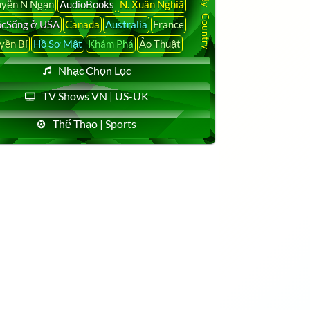
yễn N Ngạn
AudioBooks
N. Xuân Nghiã
cSống ở USA
Canada
Australia
France
yền Bí
Hồ Sơ Mật
Khám Phá
Ảo Thuật
Nhạc Chọn Lọc
TV Shows VN | US-UK
Thể Thao | Sports