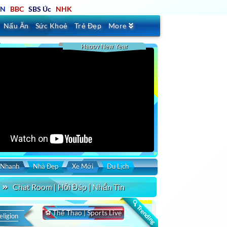
TN
BBC
SBS Úc
NHK
Nấu Ăn
Sức Khoẻ
Trẻ Đẹp
More
Happy New Year
 Nhanh
Nhà Đẹp
Xe Mới
Du Lịch
Chat Room | Hỏi Đáp | Nhắn Tin
🔍 Trending
⚽ Thể Thao | Sports Live
eligion