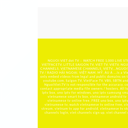
NGUOI VIET dot TV :: WATCH FREE 1,000 LIVE
VIETFACETV, LITTLE SAIGON TV, VIET TV, VIETV, NGU
CHANNELS, VIETNAMESE CHANNELS, VIETV,...
NGUOIV
TV / RADIO HẢI NGOẠI, VIỆT NAM, MỸ, ÂU Á ….is a Viet
only embed videos from legal and public domains on t
youtube.com, Saigon TV, VietFace TV, VBS, SBTN and ot
NguoiViet.TV is not responsible for the accuracy, co
contact appropriate media file owners / hosters. All 
iptv box, uno iptv for windows, uno iptv samsung smar
vietnamese smart tv box, vietnamese android tv
vietnamese tv online free, FREE uno box, uno ip
vietnamese tv, watch vietnamese tv online free, vi
stream, vietnam tv app for android, vietnamese tv st
channels login, viet channels sign up, viet channel