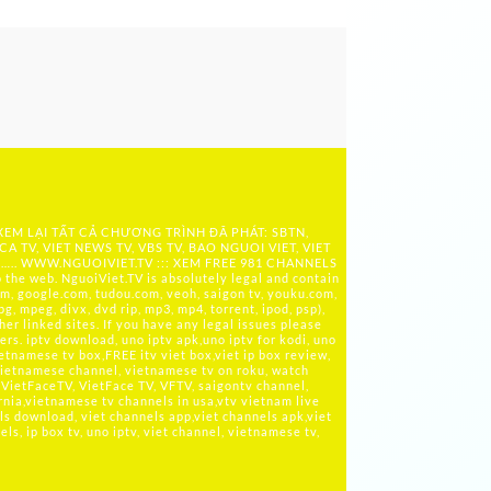
 XEM LẠI TẤT CẢ CHƯƠNG TRÌNH ĐÃ PHÁT: SBTN,
ICA TV, VIET NEWS TV, VBS TV, BAO NGUOI VIET, VIET
 ….. WWW.NGUOIVIET.TV ::: XEM FREE 981 CHANNELS
the web. NguoiViet.TV is absolutely legal and contain
m, google.com, tudou.com, veoh, saigon tv, youku.com,
g, mpeg, divx, dvd rip, mp3, mp4, torrent, ipod, psp),
her linked sites. If you have any legal issues please
rs. iptv download, uno iptv apk,uno iptv for kodi, uno
ietnamese tv box,FREE itv viet box,viet ip box review,
ietnamese channel, vietnamese tv on roku, watch
VietFaceTV, VietFace TV, VFTV, saigontv channel,
rnia,vietnamese tv channels in usa,vtv vietnam live
ls download, viet channels app,viet channels apk,viet
s, ip box tv, uno iptv, viet channel, vietnamese tv,