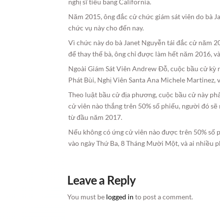
nghị sĩ tiểu bang California.
Năm 2015, ông đắc cử chức giám sát viên do bà Ja
chức vụ này cho đến nay.
Vì chức này do bà Janet Nguyễn tái đắc cử năm 
để thay thế bà, ông chỉ được làm hết năm 2016, và 
Ngoài Giám Sát Viên Andrew Ðỗ, cuộc bầu cử kỳ n
Phát Bùi, Nghị Viên Santa Ana Michele Martinez,
Theo luật bầu cử địa phương, cuộc bầu cử này ph
cử viên nào thắng trên 50% số phiếu, người đó s
từ đầu năm 2017.
Nếu không có ứng cử viên nào được trên 50% số ph
vào ngày Thứ Ba, 8 Tháng Mười Một, và ai nhiều p
Leave a Reply
You must be
logged in
to post a comment.