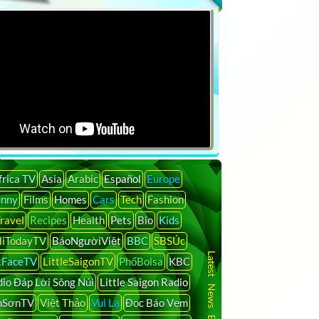
frica TV
Asia
Arabic
Español
Europe
unny
Films
Homes
Cars
Tech
Fashion
ravel
Recipes
Health
Pets
Bio
Kids
liTodayTV
BáoNgườiViệt
BBC
SBSÚc
Latest News By Country
tFaceTV
LittleSaigonTV
PhốBolsa
KBC
io Đáp Lời Sông Núi
Little Saigon Radio
nSơnTV
Việt Thảo
Vui Lạ
Đọc Báo Vẹm