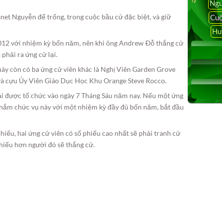
Ngu
net Nguyễn để trống, trong cuộc bầu cử đặc biệt, và giữ
Cuộ
Hu
2012 với nhiệm kỳ bốn năm, nên khi ông Andrew Ðỗ thắng cử
phải ra ứng cử lại.
ày còn có ba ứng cử viên khác là Nghị Viên Garden Grove
 và cựu Ủy Viên Giáo Dục Học Khu Orange Steve Rocco.
ải được tổ chức vào ngày 7 Tháng Sáu năm nay. Nếu một ứng
ẽ nắm chức vụ này với một nhiệm kỳ đầy đủ bốn năm, bắt đầu
iếu, hai ứng cử viên có số phiếu cao nhất sẽ phải tranh cử
hiếu hơn người đó sẽ thắng cử.