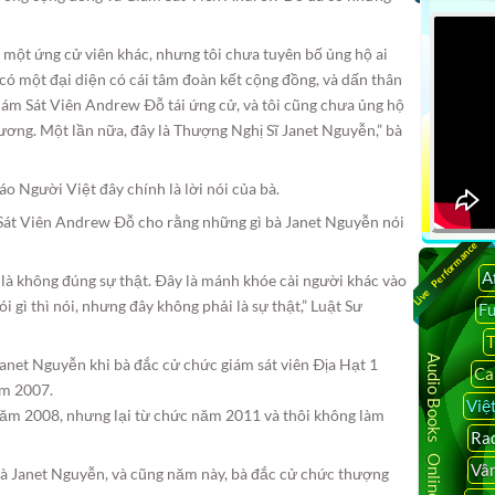
một ứng cử viên khác, nhưng tôi chưa tuyên bố ủng hộ ai
có một đại diện có cái tâm đoàn kết cộng đồng, và dấn thân
Giám Sát Viên Andrew Ðỗ tái ứng cử, và tôi cũng chưa ủng hộ
ơng. Một lần nữa, đây là Thượng Nghị Sĩ Janet Nguyễn,” bà
o Người Việt đây chính là lời nói của bà.
 Sát Viên Andrew Ðỗ cho rằng những gì bà Janet Nguyễn nói
Live Performance
A
 là không đúng sự thật. Ðây là mánh khóe cài người khác vào
i gì thì nói, nhưng đây không phải là sự thật,” Luật Sư
F
T
Audio Books Online
net Nguyễn khi bà đắc cử chức giám sát viên Ðịa Hạt 1
Ca
ăm 2007.
Việ
năm 2008, nhưng lại từ chức năm 2011 và thôi không làm
Rad
Vâ
à Janet Nguyễn, và cũng năm này, bà đắc cử chức thượng