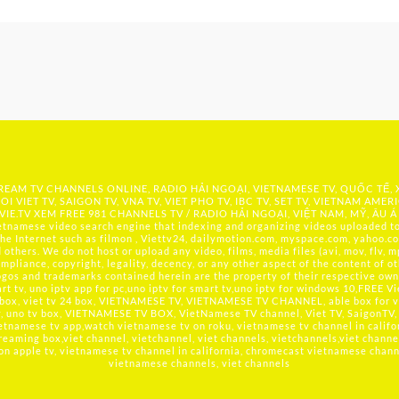
 STREAM TV CHANNELS ONLINE, RADIO HẢI NGOẠI, VIETNAMESE TV, QUỐC TẾ,
OI VIET TV, SAIGON TV, VNA TV, VIET PHO TV, IBC TV, SET TV, VIETNAM AMER
IE.TV
XEM FREE 981 CHANNELS TV / RADIO HẢI NGOẠI, VIỆT NAM, MỸ, ÂU Á
namese video search engine that indexing and organizing videos uploaded to 
he Internet such as filmon , Viettv24, dailymotion.com, myspace.com, yahoo.co
hers. We do not host or upload any video, films, media files (avi, mov, flv, mp
mpliance, copyright, legality, decency, or any other aspect of the content of ot
logos and trademarks contained herein are the property of their respective owne
t tv, uno iptv app for pc,uno iptv for smart tv,uno iptv for windows 10,FREE V
 box, viet tv 24 box, VIETNAMESE TV, VIETNAMESE TV CHANNEL, able box for v
tv, uno tv box, VIETNAMESE TV BOX, VietNamese TV channel, Viet TV, SaigonTV, 
etnamese tv app,watch vietnamese tv on roku, vietnamese tv channel in califo
reaming box,viet channel, vietchannel, viet channels, vietchannels,viet channe
 on apple tv, vietnamese tv channel in california, chromecast vietnamese channel
vietnamese channels, viet channels