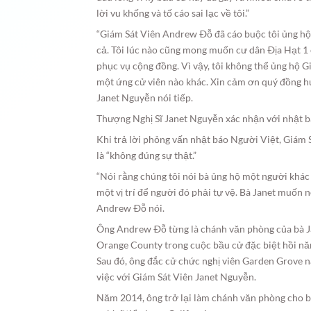
lời vu khống và tố cáo sai lạc về tôi.”
“Giám Sát Viên Andrew Ðỗ đã cáo buộc tôi ủng hộ 
cả. Tôi lúc nào cũng mong muốn cư dân Ðịa Hạt 1 
phục vụ cộng đồng. Vì vậy, tôi không thể ủng hộ 
một ứng cử viên nào khác. Xin cảm ơn quý đồng hư
Janet Nguyễn nói tiếp.
Thượng Nghị Sĩ Janet Nguyễn xác nhận với nhật bá
Khi trả lời phỏng vấn nhật báo Người Việt, Giám
là “không đúng sự thật.”
“Nói rằng chúng tôi nói bà ủng hộ một người khác
một vị trí để người đó phải tự vệ. Bà Janet muốn nó
Andrew Ðỗ nói.
Ông Andrew Ðỗ từng là chánh văn phòng của bà Ja
Orange County trong cuộc bầu cử đặc biệt hồi n
Sau đó, ông đắc cử chức nghị viên Garden Grove 
việc với Giám Sát Viên Janet Nguyễn.
Năm 2014, ông trở lại làm chánh văn phòng cho b