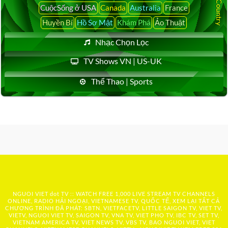
CuộcSống ở USA
Canada
Australia
France
Huyền Bí
Hồ Sơ Mật
Khám Phá
Ảo Thuật
Nhạc Chọn Lọc
TV Shows VN | US-UK
Thể Thao | Sports
NGUOI VIET dot TV :: WATCH FREE 1,000 LIVE STREAM TV CHANNELS
ONLINE, RADIO HẢI NGOẠI, VIETNAMESE TV, QUỐC TẾ, XEM LẠI TẤT CẢ
CHƯƠNG TRÌNH ĐÃ PHÁT: SBTN, VIETFACETV, LITTLE SAIGON TV, VIET TV,
VIETV, NGUOI VIET TV, SAIGON TV, VNA TV, VIET PHO TV, IBC TV, SET TV,
VIETNAM AMERICA TV, VIET NEWS TV, VBS TV, BAO NGUOI VIET, VIET