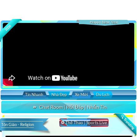
Happy New Year
2026
Tin Nhanh
Nhà Đẹp
Xe Mới
Du Lịch
Chat Room | Hỏi Đáp | Nhắn Tin
🔍 Trending
⚽ Thể Thao | Sports Live
Tôn Giáo - Religion