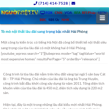
(714) 414-7528
|
NGƯỜIVIỆT.TV
Trending
ThờiSự 24/7
FOX
CNN
VOA
RFA
RFI Pháp
SBTN
N
BBC
SBS Úc
NHK
Tò mò nội thất lâu đài sang trọng bậc nhất Hải Phòng
Một công ty kiến trúc có tiếng Hà Nội đã công bố thiết kế nội thất siêu
sang trọng của tòa lâu đài có một không hai ở Hải Phòng.
[youtube_wpress search=”1″][tubepress mode=”tag” tagValue=”world
most expensive homes” resultsPerPage=”5″ orderBy=”relevance” ]
Công trình là tòa lâu đài nằm trên khu đất vàng tại ngã 5 sân bay Cát
Bi – TP Hải Phòng. Chủ nhân của lâu đài là ông bà Trung Huyên,
công trình bắt đầu khởi công xây dựng từ năm 2011. Tổng diện tích
khuôn viên của tòa lâu đài là 450 m2, diện tích xây dựng là 220 m2
sàn.
Hiện tại, đây là một trong những lâu đài kiểu mới nhất Hải Phòng.