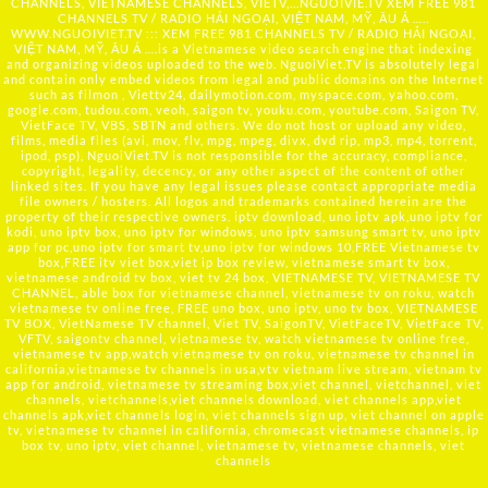
CHANNELS, VIETNAMESE CHANNELS, VIETV,...
NGUOIVIE.TV
XEM FREE 981
CHANNELS TV / RADIO HẢI NGOẠI, VIỆT NAM, MỸ, ÂU Á …..
WWW.NGUOIVIET.TV ::: XEM FREE 981 CHANNELS TV / RADIO HẢI NGOẠI,
VIỆT NAM, MỸ, ÂU Á ….is a Vietnamese video search engine that indexing
and organizing videos uploaded to the web. NguoiViet.TV is absolutely legal
and contain only embed videos from legal and public domains on the Internet
such as filmon , Viettv24, dailymotion.com, myspace.com, yahoo.com,
google.com, tudou.com, veoh, saigon tv, youku.com, youtube.com, Saigon TV,
VietFace TV, VBS, SBTN and others. We do not host or upload any video,
films, media files (avi, mov, flv, mpg, mpeg, divx, dvd rip, mp3, mp4, torrent,
ipod, psp), NguoiViet.TV is not responsible for the accuracy, compliance,
copyright, legality, decency, or any other aspect of the content of other
linked sites. If you have any legal issues please contact appropriate media
file owners / hosters. All logos and trademarks contained herein are the
property of their respective owners. iptv download, uno iptv apk,uno iptv for
kodi, uno iptv box, uno iptv for windows, uno iptv samsung smart tv, uno iptv
app for pc,uno iptv for smart tv,uno iptv for windows 10,FREE Vietnamese tv
box,FREE itv viet box,viet ip box review, vietnamese smart tv box,
vietnamese android tv box, viet tv 24 box, VIETNAMESE TV, VIETNAMESE TV
CHANNEL, able box for vietnamese channel, vietnamese tv on roku, watch
vietnamese tv online free, FREE uno box, uno iptv, uno tv box, VIETNAMESE
TV BOX, VietNamese TV channel, Viet TV, SaigonTV, VietFaceTV, VietFace TV,
VFTV, saigontv channel, vietnamese tv, watch vietnamese tv online free,
vietnamese tv app,watch vietnamese tv on roku, vietnamese tv channel in
california,vietnamese tv channels in usa,vtv vietnam live stream, vietnam tv
app for android, vietnamese tv streaming box,viet channel, vietchannel, viet
channels, vietchannels,viet channels download, viet channels app,viet
channels apk,viet channels login, viet channels sign up, viet channel on apple
tv, vietnamese tv channel in california, chromecast vietnamese channels, ip
box tv, uno iptv, viet channel, vietnamese tv, vietnamese channels, viet
channels