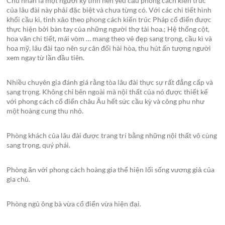
Chủ nhân là một người kỹ tính nên yêu cầu phong cách kiến trúc
của lâu đài này phải đặc biệt và chưa từng có. Với các chi tiết hình
khối cầu kì, tinh xảo theo phong cách kiến trúc Pháp cổ điển được
thực hiện bởi bàn tay của những người thợ tài hoa.; Hệ thống cột,
hoa văn chi tiết, mái vòm … mang theo vẻ đẹp sang trọng, cầu kì và
hoa mỹ, lâu đài tạo nên sự cân đối hài hòa, thu hút ấn tượng người
xem ngay từ lần đầu tiên.
Nhiều chuyên gia đánh giá rằng tòa lâu đài thực sự rất đẳng cấp và
sang trọng. Không chỉ bên ngoài mà nội thất của nó được thiết kế
với phong cách cổ điển châu Âu hết sức cầu kỳ và công phu như
một hoàng cung thu nhỏ.
Phòng khách của lâu đài được trang trí bằng những nội thất vô cùng
sang trọng, quý phái.
Phòng ăn với phong cách hoàng gia thể hiện lối sống vương giả của
gia chủ.
Phòng ngủ ông bà vừa cổ điển vừa hiện đại.