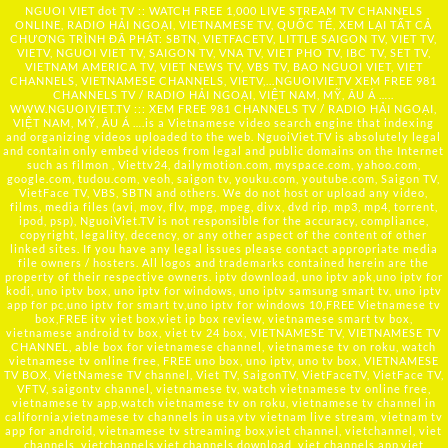
NGUOI VIET dot TV :: WATCH FREE 1,000 LIVE STREAM TV CHANNELS
ONLINE, RADIO HẢI NGOẠI, VIETNAMESE TV, QUỐC TẾ, XEM LẠI TẤT CẢ
CHƯƠNG TRÌNH ĐÃ PHÁT: SBTN, VIETFACETV, LITTLE SAIGON TV, VIET TV,
VIETV, NGUOI VIET TV, SAIGON TV, VNA TV, VIET PHO TV, IBC TV, SET TV,
VIETNAM AMERICA TV, VIET NEWS TV, VBS TV, BAO NGUOI VIET, VIET
CHANNELS, VIETNAMESE CHANNELS, VIETV,...
NGUOIVIE.TV
XEM FREE 981
CHANNELS TV / RADIO HẢI NGOẠI, VIỆT NAM, MỸ, ÂU Á …..
WWW.NGUOIVIET.TV ::: XEM FREE 981 CHANNELS TV / RADIO HẢI NGOẠI,
VIỆT NAM, MỸ, ÂU Á ….is a Vietnamese video search engine that indexing
and organizing videos uploaded to the web. NguoiViet.TV is absolutely legal
and contain only embed videos from legal and public domains on the Internet
such as filmon , Viettv24, dailymotion.com, myspace.com, yahoo.com,
google.com, tudou.com, veoh, saigon tv, youku.com, youtube.com, Saigon TV,
VietFace TV, VBS, SBTN and others. We do not host or upload any video,
films, media files (avi, mov, flv, mpg, mpeg, divx, dvd rip, mp3, mp4, torrent,
ipod, psp), NguoiViet.TV is not responsible for the accuracy, compliance,
copyright, legality, decency, or any other aspect of the content of other
linked sites. If you have any legal issues please contact appropriate media
file owners / hosters. All logos and trademarks contained herein are the
property of their respective owners. iptv download, uno iptv apk,uno iptv for
kodi, uno iptv box, uno iptv for windows, uno iptv samsung smart tv, uno iptv
app for pc,uno iptv for smart tv,uno iptv for windows 10,FREE Vietnamese tv
box,FREE itv viet box,viet ip box review, vietnamese smart tv box,
vietnamese android tv box, viet tv 24 box, VIETNAMESE TV, VIETNAMESE TV
CHANNEL, able box for vietnamese channel, vietnamese tv on roku, watch
vietnamese tv online free, FREE uno box, uno iptv, uno tv box, VIETNAMESE
TV BOX, VietNamese TV channel, Viet TV, SaigonTV, VietFaceTV, VietFace TV,
VFTV, saigontv channel, vietnamese tv, watch vietnamese tv online free,
vietnamese tv app,watch vietnamese tv on roku, vietnamese tv channel in
california,vietnamese tv channels in usa,vtv vietnam live stream, vietnam tv
app for android, vietnamese tv streaming box,viet channel, vietchannel, viet
channels, vietchannels,viet channels download, viet channels app,viet