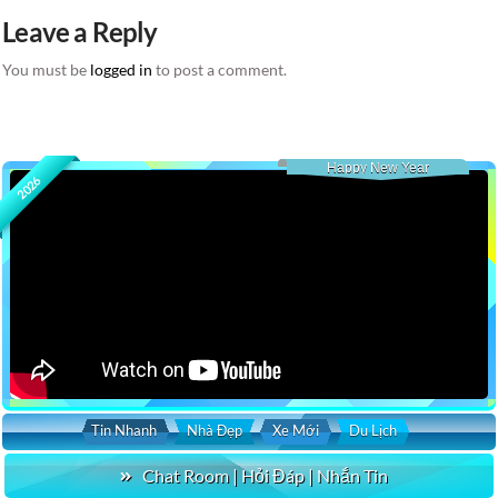
Leave a Reply
You must be
logged in
to post a comment.
Happy New Year
2026
Tin Nhanh
Nhà Đẹp
Xe Mới
Du Lịch
Chat Room | Hỏi Đáp | Nhắn Tin