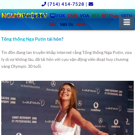
(714) 414-7528
|
NGƯỜIVIỆT.TV
Trending
ThờiSự 24/7
FOX
CNN
VOA
RFA
RFI Pháp
SBTN
N
BBC
SBS Úc
NHK
Tổng thống Nga Putin tái hôn?
Tin đồn đang lan truyền khắp internet rằng Tổng thống Nga Putin, vừa
ly dị vợ không lâu, đã tái hôn với cựu vận động viên đoạt huy chương
vàng Olympic 30 tuổi.