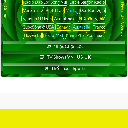
Latest News By Country
Radio Đáp Lời Sông Núi
Little Saigon Radio
VânSơnTV
Việt Thảo
Vui Lạ
Đọc Báo Vẹm
Nguyễn N Ngạn
AudioBooks
N. Xuân Nghiã
CuộcSống ở USA
Canada
Australia
France
Huyền Bí
Hồ Sơ Mật
Khám Phá
Ảo Thuật
Nhạc Chọn Lọc
TV Shows VN | US-UK
Thể Thao | Sports