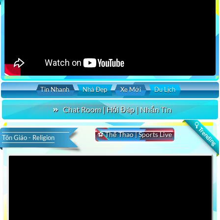
Tin Nhanh
Nhà Đẹp
Xe Mới
Du Lịch
Chat Room | Hỏi Đáp | Nhắn Tin
🔍 Trending
⚽ Thể Thao | Sports Live
Tôn Giáo - Religion