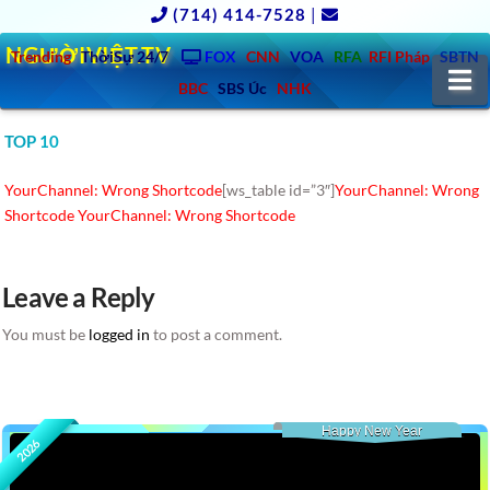
(714) 414-7528
|
NGƯỜIVIỆT.TV
Trending
ThờiSự 24/7
FOX
CNN
VOA
RFA
RFI Pháp
SBTN
N
BBC
SBS Úc
NHK
TOP 10
YourChannel: Wrong Shortcode
[ws_table id=”3″]
YourChannel: Wrong
Shortcode
YourChannel: Wrong Shortcode
Leave a Reply
You must be
logged in
to post a comment.
Happy New Year
2026