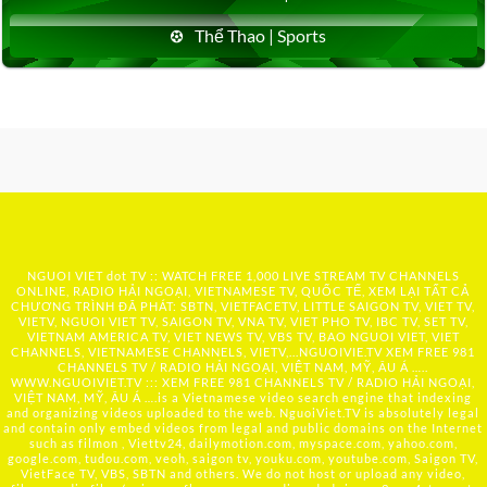
Thể Thao | Sports
NGUOI VIET dot TV :: WATCH FREE 1,000 LIVE STREAM TV CHANNELS
ONLINE, RADIO HẢI NGOẠI, VIETNAMESE TV, QUỐC TẾ, XEM LẠI TẤT CẢ
CHƯƠNG TRÌNH ĐÃ PHÁT: SBTN, VIETFACETV, LITTLE SAIGON TV, VIET TV,
VIETV, NGUOI VIET TV, SAIGON TV, VNA TV, VIET PHO TV, IBC TV, SET TV,
VIETNAM AMERICA TV, VIET NEWS TV, VBS TV, BAO NGUOI VIET, VIET
CHANNELS, VIETNAMESE CHANNELS, VIETV,...
NGUOIVIE.TV
XEM FREE 981
CHANNELS TV / RADIO HẢI NGOẠI, VIỆT NAM, MỸ, ÂU Á …..
WWW.NGUOIVIET.TV ::: XEM FREE 981 CHANNELS TV / RADIO HẢI NGOẠI,
VIỆT NAM, MỸ, ÂU Á ….is a Vietnamese video search engine that indexing
and organizing videos uploaded to the web. NguoiViet.TV is absolutely legal
and contain only embed videos from legal and public domains on the Internet
such as filmon , Viettv24, dailymotion.com, myspace.com, yahoo.com,
google.com, tudou.com, veoh, saigon tv, youku.com, youtube.com, Saigon TV,
VietFace TV, VBS, SBTN and others. We do not host or upload any video,