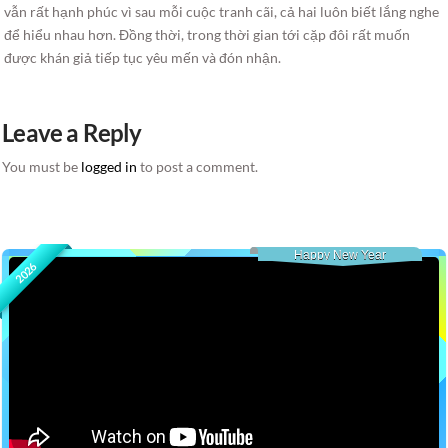
vẫn rất hạnh phúc vì sau mỗi cuộc tranh cãi, cả hai luôn biết lắng nghe
để hiểu nhau hơn. Đồng thời, trong thời gian tới cặp đôi rất muốn
được khán giả tiếp tục yêu mến và đón nhận.
Leave a Reply
You must be
logged in
to post a comment.
Happy New Year
2026