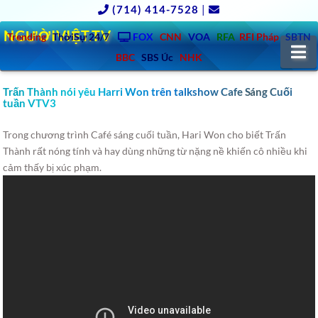
(714) 414-7528
|
NGƯỜIVIỆT.TV
Trending
ThờiSự 24/7
FOX
CNN
VOA
RFA
RFI Pháp
SBTN
N
BBC
SBS Úc
NHK
Trấn Thành nói yêu Harri Won trên talkshow Cafe Sáng Cuối
tuần VTV3
Trong chương trình Café sáng cuối tuần, Hari Won cho biết Trấn
Thành rất nóng tính và hay dùng những từ nặng nề khiến cô nhiều khi
cảm thấy bị xúc phạm.