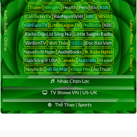
Travel
Recipes
Health
Pets
Bio
Kids
Audio Books Online
CaliTodayTV
BáoNgườiViệt
BBC
SBSÚc
Latest News By Country
ViệtFaceTV
LittleSaigonTV
PhốBolsa
KBC
Radio Đáp Lời Sông Núi
Little Saigon Radio
VânSơnTV
Việt Thảo
Vui Lạ
Đọc Báo Vẹm
Nguyễn N Ngạn
AudioBooks
N. Xuân Nghiã
CuộcSống ở USA
Canada
Australia
France
Huyền Bí
Hồ Sơ Mật
Khám Phá
Ảo Thuật
Nhạc Chọn Lọc
TV Shows VN | US-UK
Thể Thao | Sports