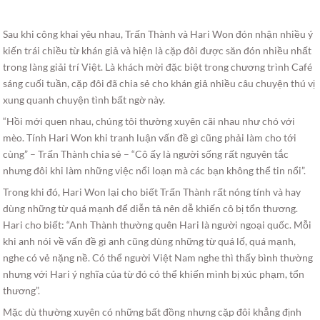
Sau khi công khai yêu nhau, Trấn Thành và Hari Won đón nhận nhiều ý
kiến trái chiều từ khán giả và hiện là cặp đôi được săn đón nhiều nhất
trong làng giải trí Việt. Là khách mời đặc biệt trong chương trình Café
sáng cuối tuần, cặp đôi đã chia sẻ cho khán giả nhiều câu chuyện thú vị
xung quanh chuyện tình bất ngờ này.
“Hồi mới quen nhau, chúng tôi thường xuyên cãi nhau như chó với
mèo. Tính Hari Won khi tranh luận vấn đề gì cũng phải làm cho tới
cùng” – Trấn Thành chia sẻ – “Cô ấy là người sống rất nguyên tắc
nhưng đôi khi làm những việc nổi loạn mà các bạn không thể tin nổi”.
Trong khi đó, Hari Won lại cho biết Trấn Thành rất nóng tính và hay
dùng những từ quá mạnh để diễn tả nên dễ khiến cô bị tổn thương.
Hari cho biết: “Anh Thành thường quên Hari là người ngoại quốc. Mỗi
khi anh nói về vấn đề gì anh cũng dùng những từ quá lố, quá mạnh,
nghe có vẻ nặng nề. Có thể người Việt Nam nghe thì thấy bình thường
nhưng với Hari ý nghĩa của từ đó có thể khiến mình bị xúc phạm, tổn
thương”.
Mặc dù thường xuyên có những bất đồng nhưng cặp đôi khẳng định