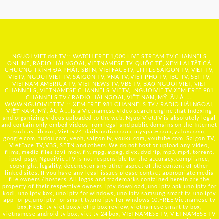
NGUOI VIET dot TV :: WATCH FREE 1,000 LIVE STREAM TV CHANNELS
ONLINE, RADIO HẢI NGOẠI, VIETNAMESE TV, QUỐC TẾ, XEM LẠI TẤT CẢ
CHƯƠNG TRÌNH ĐÃ PHÁT: SBTN, VIETFACETV, LITTLE SAIGON TV, VIET TV,
VIETV, NGUOI VIET TV, SAIGON TV, VNA TV, VIET PHO TV, IBC TV, SET TV,
VIETNAM AMERICA TV, VIET NEWS TV, VBS TV, BAO NGUOI VIET, VIET
CHANNELS, VIETNAMESE CHANNELS, VIETV,...
NGUOIVIE.TV
XEM FREE 981
CHANNELS TV / RADIO HẢI NGOẠI, VIỆT NAM, MỸ, ÂU Á …..
WWW.NGUOIVIET.TV ::: XEM FREE 981 CHANNELS TV / RADIO HẢI NGOẠI,
VIỆT NAM, MỸ, ÂU Á ….is a Vietnamese video search engine that indexing
and organizing videos uploaded to the web. NguoiViet.TV is absolutely legal
and contain only embed videos from legal and public domains on the Internet
such as filmon , Viettv24, dailymotion.com, myspace.com, yahoo.com,
google.com, tudou.com, veoh, saigon tv, youku.com, youtube.com, Saigon TV,
VietFace TV, VBS, SBTN and others. We do not host or upload any video,
films, media files (avi, mov, flv, mpg, mpeg, divx, dvd rip, mp3, mp4, torrent,
ipod, psp), NguoiViet.TV is not responsible for the accuracy, compliance,
copyright, legality, decency, or any other aspect of the content of other
linked sites. If you have any legal issues please contact appropriate media
file owners / hosters. All logos and trademarks contained herein are the
property of their respective owners. iptv download, uno iptv apk,uno iptv for
kodi, uno iptv box, uno iptv for windows, uno iptv samsung smart tv, uno iptv
app for pc,uno iptv for smart tv,uno iptv for windows 10,FREE Vietnamese tv
box,FREE itv viet box,viet ip box review, vietnamese smart tv box,
vietnamese android tv box, viet tv 24 box, VIETNAMESE TV, VIETNAMESE TV