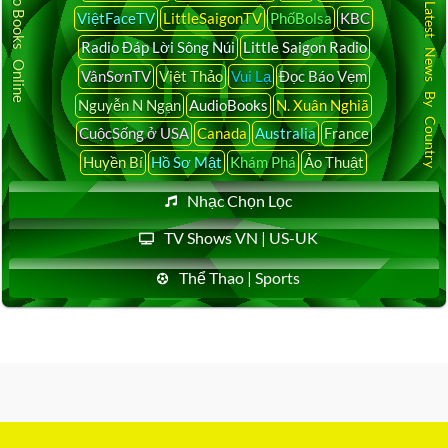
Audio Books Online
Latest News By Country
ViệtFaceTV
LittleSaigonTV
PhốBolsa
KBC
Radio Đáp Lời Sông Núi
Little Saigon Radio
VânSơnTV
Việt Thảo
Vui Lạ
Đọc Báo Vẹm
Nguyễn N Ngạn
AudioBooks
N. Xuân Nghiã
CuộcSống ở USA
Canada
Australia
France
Huyền Bí
Hồ Sơ Mật
Khám Phá
Ảo Thuật
Nhạc Chọn Lọc
TV Shows VN | US-UK
Thể Thao | Sports