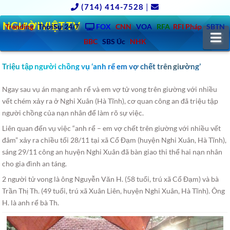
(714) 414-7528
|
NGƯỜIVIỆT.TV
Trending
ThờiSự 24/7
FOX
CNN
VOA
RFA
RFI Pháp
SBTN
N
BBC
SBS Úc
NHK
Triệu tập người chồng vụ ‘anh rể em vợ chết trên giường’
Ngay sau vụ án mạng anh rể và em vợ tử vong trên giường với nhiều
vết chém xảy ra ở Nghi Xuân (Hà Tĩnh), cơ quan công an đã triệu tập
người chồng của nạn nhân để làm rõ sự việc.
Liên quan đến vụ việc “anh rể – em vợ chết trên giường với nhiều vết
đâm” xảy ra chiều tối 28/11 tại xã Cổ Đạm (huyện Nghi Xuân, Hà Tĩnh),
sáng 29/11 công an huyện Nghi Xuân đã bàn giao thi thể hai nạn nhân
cho gia đình an táng.
2 người tử vong là ông Nguyễn Văn H. (58 tuổi, trú xã Cổ Đạm) và bà
Trần Thị Th. (49 tuổi, trú xã Xuân Liên, huyện Nghi Xuân, Hà Tĩnh). Ông
H. là anh rể bà Th.