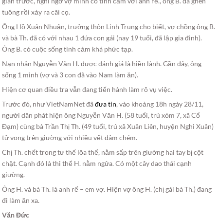
gian trước, nghi ngờ vợ mình có tình cảm với anh rể., ông B. đã ghen
tuông rồi xảy ra cãi cọ.
Ông Hồ Xuân Nhuận, trưởng thôn Linh Trung cho biết, vợ chồng ông B.
và bà Th. đã có với nhau 1 đứa con gái (nay 19 tuổi, đã lập gia đình).
Ông B. có cuộc sống tình cảm khá phức tạp.
Nạn nhân Nguyễn Văn H. được đánh giá là hiền lành. Gần đây, ông
sống 1 mình (vợ và 3 con đã vào Nam làm ăn).
Hiện cơ quan điều tra vẫn đang tiến hành làm rõ vụ việc.
Trước đó, như VietNamNet đã
đưa tin
, vào khoảng 18h ngày 28/11,
người dân phát hiện ông Nguyễn Văn H. (58 tuổi, trú xóm 7, xã Cổ
Đạm) cùng bà Trần Thị Th. (49 tuổi, trú xã Xuân Liên, huyện Nghi Xuân)
tử vong trên giường với nhiều vết đâm chém.
Chị Th. chết trong tư thế lõa thể, nằm sấp trên giường hai tay bị cột
chặt. Cạnh đó là thi thể H. nằm ngửa. Có một cây dao thái cạnh
giường.
Ông H. và bà Th. là anh rể – em vợ. Hiện vợ ông H. (chị gái bà Th.) đang
đi làm ăn xa.
Văn Đức