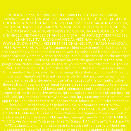
NGUOI VIET dot TV :: WATCH FREE 1,000 LIVE STREAM TV CHANNELS
ONLINE, RADIO HẢI NGOẠI, VIETNAMESE TV, QUỐC TẾ, XEM LẠI TẤT CẢ
CHƯƠNG TRÌNH ĐÃ PHÁT: SBTN, VIETFACETV, LITTLE SAIGON TV, VIET TV,
VIETV, NGUOI VIET TV, SAIGON TV, VNA TV, VIET PHO TV, IBC TV, SET TV,
VIETNAM AMERICA TV, VIET NEWS TV, VBS TV, BAO NGUOI VIET, VIET
CHANNELS, VIETNAMESE CHANNELS, VIETV,...
NGUOIVIE.TV
XEM FREE 981
CHANNELS TV / RADIO HẢI NGOẠI, VIỆT NAM, MỸ, ÂU Á …..
WWW.NGUOIVIET.TV ::: XEM FREE 981 CHANNELS TV / RADIO HẢI NGOẠI,
VIỆT NAM, MỸ, ÂU Á ….is a Vietnamese video search engine that indexing
and organizing videos uploaded to the web. NguoiViet.TV is absolutely legal
and contain only embed videos from legal and public domains on the Internet
such as filmon , Viettv24, dailymotion.com, myspace.com, yahoo.com,
google.com, tudou.com, veoh, saigon tv, youku.com, youtube.com, Saigon TV,
VietFace TV, VBS, SBTN and others. We do not host or upload any video,
films, media files (avi, mov, flv, mpg, mpeg, divx, dvd rip, mp3, mp4, torrent,
ipod, psp), NguoiViet.TV is not responsible for the accuracy, compliance,
copyright, legality, decency, or any other aspect of the content of other
linked sites. If you have any legal issues please contact appropriate media
file owners / hosters. All logos and trademarks contained herein are the
property of their respective owners. iptv download, uno iptv apk,uno iptv for
kodi, uno iptv box, uno iptv for windows, uno iptv samsung smart tv, uno iptv
app for pc,uno iptv for smart tv,uno iptv for windows 10,FREE Vietnamese tv
box,FREE itv viet box,viet ip box review, vietnamese smart tv box,
vietnamese android tv box, viet tv 24 box, VIETNAMESE TV, VIETNAMESE TV
CHANNEL, able box for vietnamese channel, vietnamese tv on roku, watch
vietnamese tv online free, FREE uno box, uno iptv, uno tv box, VIETNAMESE
TV BOX, VietNamese TV channel, Viet TV, SaigonTV, VietFaceTV, VietFace TV,
VFTV, saigontv channel, vietnamese tv, watch vietnamese tv online free,
vietnamese tv app,watch vietnamese tv on roku, vietnamese tv channel in