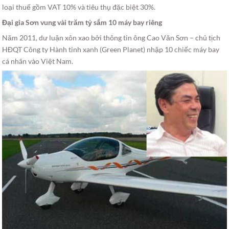
loại thuế gồm VAT 10% và tiêu thụ đặc biệt 30%.
Đại gia Sơn vung vài trăm tỷ sắm 10 máy bay riêng
Năm 2011, dư luận xôn xao bởi thông tin ông Cao Văn Sơn – chủ tịch
HĐQT Công ty Hành tinh xanh (Green Planet) nhập 10 chiếc máy bay
cá nhân vào Việt Nam.