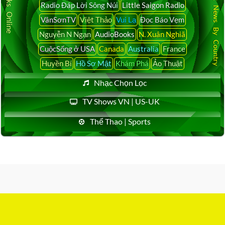
Latest News By Country
Radio Đáp Lời Sông Núi
Little Saigon Radio
VânSơnTV
Việt Thảo
Vui Lạ
Đọc Báo Vẹm
Nguyễn N Ngạn
AudioBooks
N. Xuân Nghiã
CuộcSống ở USA
Canada
Australia
France
Huyền Bí
Hồ Sơ Mật
Khám Phá
Ảo Thuật
Nhạc Chọn Lọc
TV Shows VN | US-UK
Thể Thao | Sports