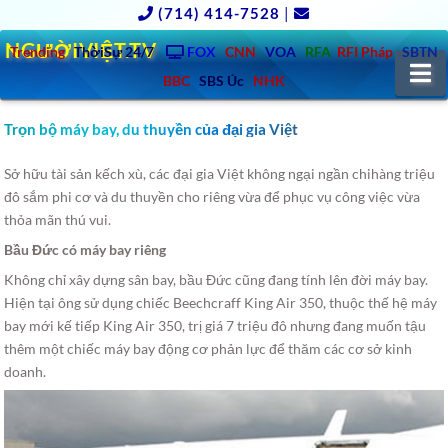
(714) 414-7528
|
NGƯỜIVIỆT.TV
Trending
ThờiSự 24/7
FOX
CNN
VOA
RFA
RFI Pháp
SBTN
N
BBC
SBS Úc
NHK
Trọn bộ máy bay, du thuyền của đại gia Việt
Sở hữu tài sản kếch xù, các đại gia Việt không ngại ngần chihàng triệu
đô sắm phi cơ và du thuyền cho riêng vừa để phục vụ công việc vừa
thỏa mãn thú vui.
Bầu Đức có máy bay riêng
Không chỉ xây dựng sân bay, bầu Đức cũng đang tính lên đời máy bay.
Hiện tại ông sử dụng chiếc Beechcraff King Air 350, thuộc thế hệ máy
bay mới kế tiếp King Air 350, trị giá 7 triệu đô nhưng đang muốn tậu
thêm một chiếc máy bay động cơ phản lực để thăm các cơ sở kinh
doanh.