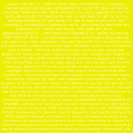
NGUOI VIET dot TV :: WATCH FREE 1,000 LIVE STREAM TV CHANNELS
ONLINE, RADIO HẢI NGOẠI, VIETNAMESE TV, QUỐC TẾ, XEM LẠI TẤT CẢ
CHƯƠNG TRÌNH ĐÃ PHÁT: SBTN, VIETFACETV, LITTLE SAIGON TV, VIET TV,
VIETV, NGUOI VIET TV, SAIGON TV, VNA TV, VIET PHO TV, IBC TV, SET TV,
VIETNAM AMERICA TV, VIET NEWS TV, VBS TV, BAO NGUOI VIET, VIET
CHANNELS, VIETNAMESE CHANNELS, VIETV,...
NGUOIVIE.TV
XEM FREE 981
CHANNELS TV / RADIO HẢI NGOẠI, VIỆT NAM, MỸ, ÂU Á …..
WWW.NGUOIVIET.TV ::: XEM FREE 981 CHANNELS TV / RADIO HẢI NGOẠI,
VIỆT NAM, MỸ, ÂU Á ….is a Vietnamese video search engine that indexing
and organizing videos uploaded to the web. NguoiViet.TV is absolutely legal
and contain only embed videos from legal and public domains on the Internet
such as filmon , Viettv24, dailymotion.com, myspace.com, yahoo.com,
google.com, tudou.com, veoh, saigon tv, youku.com, youtube.com, Saigon TV,
VietFace TV, VBS, SBTN and others. We do not host or upload any video,
films, media files (avi, mov, flv, mpg, mpeg, divx, dvd rip, mp3, mp4, torrent,
ipod, psp), NguoiViet.TV is not responsible for the accuracy, compliance,
copyright, legality, decency, or any other aspect of the content of other
linked sites. If you have any legal issues please contact appropriate media
file owners / hosters. All logos and trademarks contained herein are the
property of their respective owners. iptv download, uno iptv apk,uno iptv for
kodi, uno iptv box, uno iptv for windows, uno iptv samsung smart tv, uno iptv
app for pc,uno iptv for smart tv,uno iptv for windows 10,FREE Vietnamese tv
box,FREE itv viet box,viet ip box review, vietnamese smart tv box,
vietnamese android tv box, viet tv 24 box, VIETNAMESE TV, VIETNAMESE TV
CHANNEL, able box for vietnamese channel, vietnamese tv on roku, watch
vietnamese tv online free, FREE uno box, uno iptv, uno tv box, VIETNAMESE
TV BOX, VietNamese TV channel, Viet TV, SaigonTV, VietFaceTV, VietFace TV,
VFTV, saigontv channel, vietnamese tv, watch vietnamese tv online free,
vietnamese tv app,watch vietnamese tv on roku, vietnamese tv channel in
california,vietnamese tv channels in usa,vtv vietnam live stream, vietnam tv
app for android, vietnamese tv streaming box,viet channel, vietchannel, viet
channels, vietchannels,viet channels download, viet channels app,viet