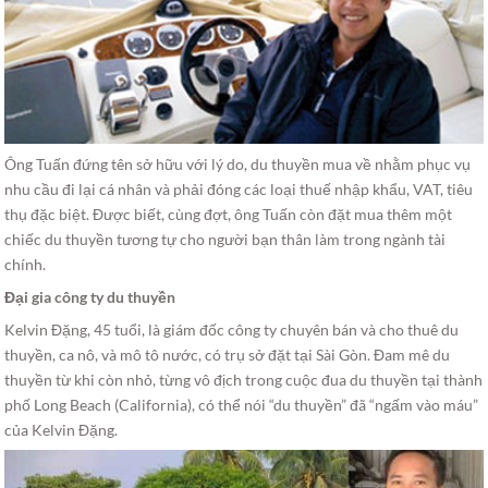
Ông Tuấn đứng tên sở hữu với lý do, du thuyền mua về nhằm phục vụ
nhu cầu đi lại cá nhân và phải đóng các loại thuế nhập khẩu, VAT, tiêu
thụ đặc biệt. Được biết, cùng đợt, ông Tuấn còn đặt mua thêm một
chiếc du thuyền tương tự cho người bạn thân làm trong ngành tài
chính.
Đại gia công ty du thuyền
Kelvin Đặng, 45 tuổi, là giám đốc công ty chuyên bán và cho thuê du
thuyền, ca nô, và mô tô nước, có trụ sở đặt tại Sài Gòn. Đam mê du
thuyền từ khi còn nhỏ, từng vô địch trong cuộc đua du thuyền tại thành
phố Long Beach (California), có thể nói “du thuyền” đã “ngấm vào máu”
của Kelvin Đặng.