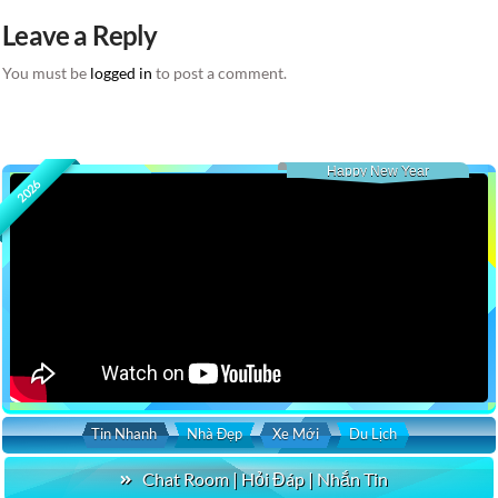
Leave a Reply
You must be
logged in
to post a comment.
Happy New Year
2026
Tin Nhanh
Nhà Đẹp
Xe Mới
Du Lịch
Chat Room | Hỏi Đáp | Nhắn Tin