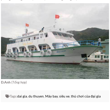
D.Anh
(
Tổng hợp)
Tags:
dai gia
,
du thuyen
,
Máy bay
,
siêu xe
,
thú chơi của đại gia