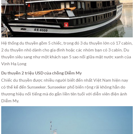
Hệ thống du thuyền gồm 5 chiếc, trong đó 3 du thuyền lớn có 17 cabin,
2 du thuyền nhỏ dành cho gia đình hoặc các nhóm bạn có 3 cabin. Du
thuyền siêu sang như một khách sạn 5 sao nổi giữa mặt nước xanh của
Vịnh Hạ Long
Du thuyền 2 triệu USD của chồng Diễm My
Chiếc du thuyền được nhiều người biết đến nhất Việt Nam hiện nay
có thể kể đến Sunseeker. Sunseeker phổ biến rộng rãi không hẳn do
thương hiệu nổi tiếng mà do gắn liền tên tuổi với diễn viên điện ảnh
Diễm My.