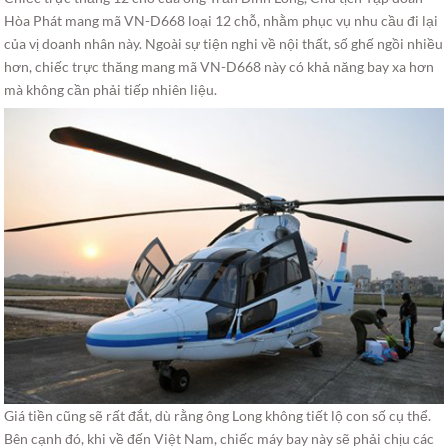
Hòa Phát mang mã VN-D668 loại 12 chỗ, nhằm phục vụ nhu cầu đi lại
của vị doanh nhân này. Ngoài sự tiện nghi về nội thất, số ghế ngồi nhiều
hơn, chiếc trực thăng mang mã VN-D668 này có khả năng bay xa hơn
mà không cần phải tiếp nhiên liệu.
Giá tiền cũng sẽ rất đắt, dù rằng ông Long không tiết lộ con số cụ thể.
Bên cạnh đó, khi về đến Việt Nam, chiếc máy bay này sẽ phải chịu các