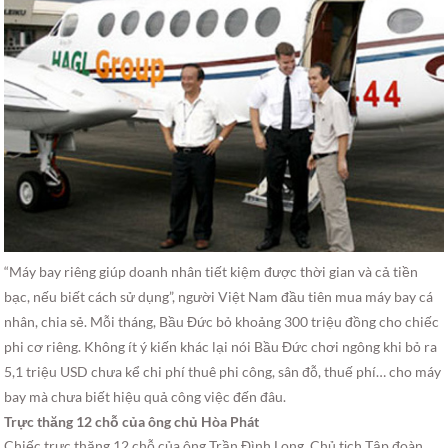
“Máy bay riêng giúp doanh nhân tiết kiệm được thời gian và cả tiền
bạc, nếu biết cách sử dụng”, người Việt Nam đầu tiên mua máy bay cá
nhân, chia sẻ. Mỗi tháng, Bầu Đức bỏ khoảng 300 triệu đồng cho chiếc
phi cơ riêng. Không ít ý kiến khác lại nói Bầu Đức chơi ngông khi bỏ ra
5,1 triệu USD chưa kể chi phí thuê phi công, sân đỗ, thuế phí… cho máy
bay mà chưa biết hiệu quả công việc đến đâu.
Trực thăng 12 chỗ của ông chủ Hòa Phát
Chiếc trực thăng 12 chỗ của ông Trần Đình Long, Chủ tịch Tập đoàn