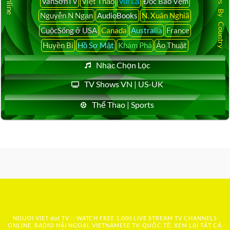
Latest News By Country
VânSơnTV
Việt Thảo
Vui Lạ
Đọc Báo Vẹm
Nguyễn N Ngạn
AudioBooks
N. Xuân Nghiã
CuộcSống ở USA
Canada
Australia
France
Huyền Bí
Hồ Sơ Mật
Khám Phá
Ảo Thuật
Nhạc Chọn Lọc
TV Shows VN | US-UK
Thể Thao | Sports
NGUOI VIET dot TV :: WATCH FREE 1,000 LIVE STREAM TV CHANNELS
ONLINE, RADIO HẢI NGOẠI, VIETNAMESE TV, QUỐC TẾ, XEM LẠI TẤT CẢ