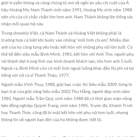
giới truyền thông và công chúng tò mò về nghi án yêu chị ruột của Á
hậu Hoàng My. Nam Thành sinh năm 1991, Hoàng My sinh năm 1988
nên chị của cô chắc chắn lớn hơn anh. Nam Thành không lên tiếng xác
nhận mối quan hệ này.
Trong showbiz Việt, cả Nam Thành và Hoàng Việt không phải là
trường hợp cá biệt khi bước vào những “mối tình chị em”. Nhiều đàn
anh của họ cũng từng yêu hoặc kết hôn với những phụ nữ lớn tuổi. Có
thể kể đến siêu mẫu Bình Minh, 1981, kết hôn với Anh Thơ, người phụ
nữ thành đạt trong lĩnh vực kinh doanh khách sạn, lớn hơn anh 5 tuổi.
Ngoài ra, Bình Minh còn có mối tình ngoài luồng khác đầy thị phi và tai
tiếng với nữ ca sĩ Thanh Thảo, 1977.
Người mẫu Vĩnh Thụy, 1988, giải bạc cuộc thi Siêu mẫu 2009, từng là
bạn trai của giải vàng Siêu mẫu 2002 Thu Hằng, người đẹp sinh năm
1985. Người mẫu Trần Quý, sinh năm 1988 đã có thời gian mặn nồng
bên đồng nghiệp Quỳnh Trang, sinh năm 1985. Trước đó, Khánh Trình
hay Thanh Thức cũng đã bí mật kết hôn với phụ nữ hơn tuổi, nhưng
thông tin về người bạn đời của họ không được tiết lộ.