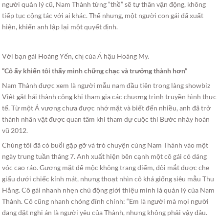
người quản lý cũ, Nam Thành từng “thề” sẽ tự thân vận động, không
tiếp tục cộng tác với ai khác. Thế nhưng, một người con gái đã xuất
hiện, khiến anh lập lại một quyết định.
Với bạn gái Hoàng Yến, chị của Á hậu Hoàng My.
“Cô ấy khiến tôi thấy mình chững chạc và trưởng thành hơn”
Nam Thành được xem là người mẫu nam đầu tiên trong làng showbiz
Việt gặt hái thành công khi tham gia các chương trình truyền hình thực
tế. Từ một Á vương chưa được nhớ mặt và biết đến nhiều, anh đã trở
thành nhân vật được quan tâm khi tham dự cuộc thi Bước nhảy hoàn
vũ 2012.
Chúng tôi đã có buổi gặp gỡ và trò chuyện cùng Nam Thành vào một
ngày trung tuần tháng 7. Anh xuất hiện bên cạnh một cô gái có dáng
vóc cao ráo. Gương mặt để mộc không trang điểm, đôi mắt được che
giấu dưới chiếc kính mát, nhưng thoạt nhìn cô khá giống siêu mẫu Thu
Hằng. Cô gái nhanh nhẹn chủ động giới thiệu mình là quản lý của Nam
Thành. Cô cũng nhanh chóng đính chính: “Em là người mà mọi người
đang đặt nghi án là người yêu của Thành, nhưng không phải vậy đâu.