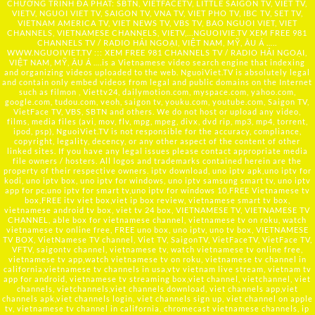
CHƯƠNG TRÌNH ĐÃ PHÁT: SBTN, VIETFACETV, LITTLE SAIGON TV, VIET TV,
VIETV, NGUOI VIET TV, SAIGON TV, VNA TV, VIET PHO TV, IBC TV, SET TV,
VIETNAM AMERICA TV, VIET NEWS TV, VBS TV, BAO NGUOI VIET, VIET
CHANNELS, VIETNAMESE CHANNELS, VIETV,...
NGUOIVIE.TV
XEM FREE 981
CHANNELS TV / RADIO HẢI NGOẠI, VIỆT NAM, MỸ, ÂU Á …..
WWW.NGUOIVIET.TV ::: XEM FREE 981 CHANNELS TV / RADIO HẢI NGOẠI,
VIỆT NAM, MỸ, ÂU Á ….is a Vietnamese video search engine that indexing
and organizing videos uploaded to the web. NguoiViet.TV is absolutely legal
and contain only embed videos from legal and public domains on the Internet
such as filmon , Viettv24, dailymotion.com, myspace.com, yahoo.com,
google.com, tudou.com, veoh, saigon tv, youku.com, youtube.com, Saigon TV,
VietFace TV, VBS, SBTN and others. We do not host or upload any video,
films, media files (avi, mov, flv, mpg, mpeg, divx, dvd rip, mp3, mp4, torrent,
ipod, psp), NguoiViet.TV is not responsible for the accuracy, compliance,
copyright, legality, decency, or any other aspect of the content of other
linked sites. If you have any legal issues please contact appropriate media
file owners / hosters. All logos and trademarks contained herein are the
property of their respective owners. iptv download, uno iptv apk,uno iptv for
kodi, uno iptv box, uno iptv for windows, uno iptv samsung smart tv, uno iptv
app for pc,uno iptv for smart tv,uno iptv for windows 10,FREE Vietnamese tv
box,FREE itv viet box,viet ip box review, vietnamese smart tv box,
vietnamese android tv box, viet tv 24 box, VIETNAMESE TV, VIETNAMESE TV
CHANNEL, able box for vietnamese channel, vietnamese tv on roku, watch
vietnamese tv online free, FREE uno box, uno iptv, uno tv box, VIETNAMESE
TV BOX, VietNamese TV channel, Viet TV, SaigonTV, VietFaceTV, VietFace TV,
VFTV, saigontv channel, vietnamese tv, watch vietnamese tv online free,
vietnamese tv app,watch vietnamese tv on roku, vietnamese tv channel in
california,vietnamese tv channels in usa,vtv vietnam live stream, vietnam tv
app for android, vietnamese tv streaming box,viet channel, vietchannel, viet
channels, vietchannels,viet channels download, viet channels app,viet
channels apk,viet channels login, viet channels sign up, viet channel on apple
tv, vietnamese tv channel in california, chromecast vietnamese channels, ip