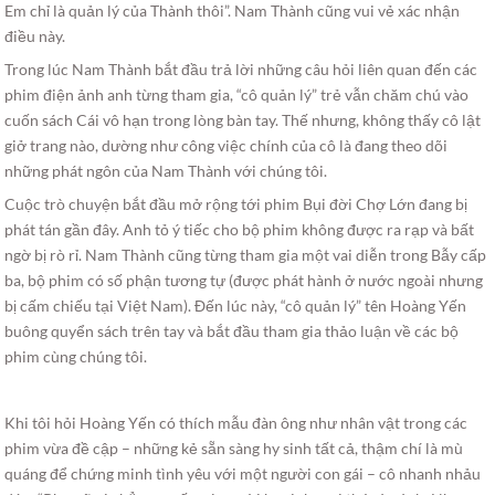
Em chỉ là quản lý của Thành thôi”. Nam Thành cũng vui vẻ xác nhận
điều này.
Trong lúc Nam Thành bắt đầu trả lời những câu hỏi liên quan đến các
phim điện ảnh anh từng tham gia, “cô quản lý” trẻ vẫn chăm chú vào
cuốn sách Cái vô hạn trong lòng bàn tay. Thế nhưng, không thấy cô lật
giở trang nào, dường như công việc chính của cô là đang theo dõi
những phát ngôn của Nam Thành với chúng tôi.
Cuộc trò chuyện bắt đầu mở rộng tới phim Bụi đời Chợ Lớn đang bị
phát tán gần đây. Anh tỏ ý tiếc cho bộ phim không được ra rạp và bất
ngờ bị rò rỉ. Nam Thành cũng từng tham gia một vai diễn trong Bẫy cấp
ba, bộ phim có số phận tương tự (được phát hành ở nước ngoài nhưng
bị cấm chiếu tại Việt Nam). Đến lúc này, “cô quản lý” tên Hoàng Yến
buông quyển sách trên tay và bắt đầu tham gia thảo luận về các bộ
phim cùng chúng tôi.
Khi tôi hỏi Hoàng Yến có thích mẫu đàn ông như nhân vật trong các
phim vừa đề cập – những kẻ sẵn sàng hy sinh tất cả, thậm chí là mù
quáng để chứng minh tình yêu với một người con gái – cô nhanh nhảu