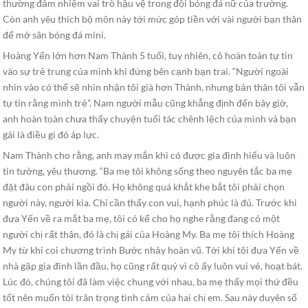
thường đảm nhiệm vai trò hậu vệ trong đội bóng đá nữ của trường.
Còn anh yêu thích bộ môn này tới mức góp tiền với vài người bạn thân
để mở sân bóng đá mini.
Hoàng Yến lớn hơn Nam Thành 5 tuổi, tuy nhiên, cô hoàn toàn tự tin
vào sự trẻ trung của mình khi đứng bên cạnh bạn trai. “Người ngoài
nhìn vào có thể sẽ nhìn nhận tôi già hơn Thành, nhưng bản thân tôi vẫn
tự tin rằng mình trẻ”. Nam người mẫu cũng khẳng định đến bây giờ,
anh hoàn toàn chưa thấy chuyện tuổi tác chênh lệch của mình và bạn
gái là điều gì đó áp lực.
Nam Thành cho rằng, anh may mắn khi có được gia đình hiểu và luôn
tin tưởng, yêu thương. “Ba mẹ tôi không sống theo nguyên tắc ba mẹ
đặt đâu con phải ngồi đó. Họ không quá khắt khe bắt tôi phải chọn
người này, người kia. Chỉ cần thấy con vui, hạnh phúc là đủ. Trước khi
đưa Yến về ra mắt ba mẹ, tôi có kể cho họ nghe rằng đang có một
người chị rất thân, đó là chị gái của Hoàng My. Ba mẹ tôi thích Hoàng
My từ khi coi chương trình Bước nhảy hoàn vũ. Tới khi tôi đưa Yến về
nhà gặp gia đình lần đầu, họ cũng rất quý vì cô ấy luôn vui vẻ, hoạt bát.
Lúc đó, chúng tôi đã làm việc chung với nhau, ba mẹ thấy mọi thứ đều
tốt nên muốn tôi trân trọng tình cảm của hai chị em. Sau này duyên số