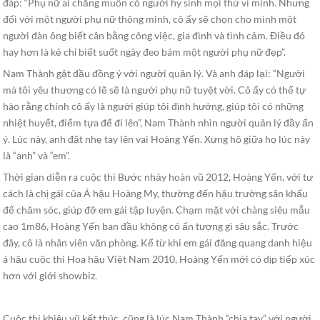
đáp: “Phụ nữ ai chẳng muốn có người hy sinh mọi thứ vì mình. Nhưng
đối với một người phụ nữ thông minh, cô ấy sẽ chọn cho mình một
người đàn ông biết cân bằng công việc, gia đình và tình cảm. Điều đó
hay hơn là kẻ chỉ biết suốt ngày đeo bám một người phụ nữ đẹp”.
Nam Thành gật đầu đồng ý với người quản lý. Và anh đáp lại: “Người
mà tôi yêu thương có lẽ sẽ là người phụ nữ tuyệt vời. Cô ấy có thể tự
hào rằng chính cô ấy là người giúp tôi định hướng, giúp tôi có những
nhiệt huyết, điểm tựa để đi lên”, Nam Thành nhìn người quản lý đầy ẩn
ý. Lúc này, anh đặt nhẹ tay lên vai Hoàng Yến. Xưng hô giữa họ lúc này
là “anh” và “em”.
Thời gian diễn ra cuộc thi Bước nhảy hoàn vũ 2012, Hoàng Yến, với tư
cách là chị gái của Á hậu Hoàng My, thường đến hậu trường sân khấu
để chăm sóc, giúp đỡ em gái tập luyện. Chạm mặt với chàng siêu mẫu
cao 1m86, Hoàng Yến ban đầu không có ấn tượng gì sâu sắc. Trước
đây, cô là nhân viên văn phòng. Kể từ khi em gái đăng quang danh hiệu
á hậu cuộc thi Hoa hậu Việt Nam 2010, Hoàng Yến mới có dịp tiếp xúc
hơn với giới showbiz.
Cuộc thi khiêu vũ kết thúc, cũng là lúc Nam Thành “chia tay” với người