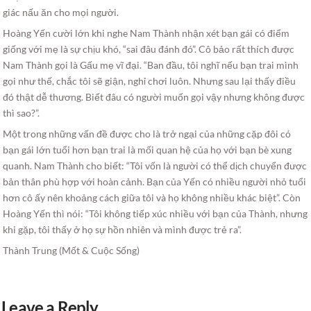
giác nấu ăn cho mọi người.
Hoàng Yến cười lớn khi nghe Nam Thành nhận xét bạn gái có điểm
giống với mẹ là sự chịu khó, “sai đâu đánh đó”. Cô bảo rất thích được
Nam Thành gọi là Gấu mẹ vĩ đại. “Ban đầu, tôi nghĩ nếu bạn trai mình
gọi như thế, chắc tôi sẽ giận, nghỉ chơi luôn. Nhưng sau lại thấy điều
đó thật dễ thương. Biết đâu có người muốn gọi vậy nhưng không được
thì sao?”.
Một trong những vấn đề được cho là trở ngại của những cặp đôi có
bạn gái lớn tuổi hơn bạn trai là mối quan hệ của họ với bạn bè xung
quanh. Nam Thành cho biết: “Tôi vốn là người có thể dịch chuyển được
bản thân phù hợp với hoàn cảnh. Bạn của Yến có nhiều người nhỏ tuổi
hơn cô ấy nên khoảng cách giữa tôi và họ không nhiều khác biệt”. Còn
Hoàng Yến thì nói: “Tôi không tiếp xúc nhiều với bạn của Thành, nhưng
khi gặp, tôi thấy ở họ sự hồn nhiên và mình được trẻ ra”.
Thành Trung (Mốt & Cuộc Sống)
Leave a Reply