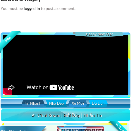
You must be
logged in
to post a comment.
Happy New Year
2026
Tin Nhanh
Nhà Đẹp
Xe Mới
Du Lịch
Chat Room | Hỏi Đáp | Nhắn Tin
🔍 Trending
⚽ Thể Thao | Sports Live