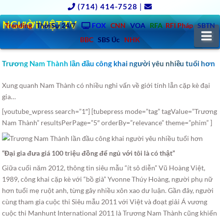
(714) 414-7528
|
NGƯỜIVIỆT.TV
Trending
ThờiSự 24/7
FOX
CNN
VOA
RFA
RFI Pháp
SBTN
N
BBC
SBS Úc
NHK
Trương Nam Thành lần đầu công khai người yêu nhiều tuổi hơn
Xung quanh Nam Thành có nhiều nghi vấn về giới tính lẫn cặp kè đại
gia…
[youtube_wpress search=”1″] [tubepress mode=”tag” tagValue=”Trương
Nam Thành” resultsPerPage=”5″ orderBy=”relevance” theme=”phim” ]
“Đại gia đưa giá 100 triệu đồng để ngủ với tôi là có thật”
Giữa cuối năm 2012, thông tin siêu mẫu “ít sô diễn” Vũ Hoàng Việt,
1989, công khai cặp kè với “bồ già” Yvonne Thúy Hoàng, người phụ nữ
hơn tuổi mẹ ruột anh, từng gây nhiều xôn xao dư luận. Gần đây, người
cùng tham gia cuộc thi Siêu mẫu 2011 với Việt và đoạt giải Á vương
cuộc thi Manhunt International 2011 là Trương Nam Thành cũng khiến