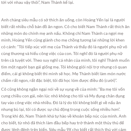
tới với nhau vậy thôi”, Nam Thành kể lại.
Anh chàng siêu mẫu có sở thích ăn uống, còn Hoàng Yến lại là người
biết rất nhiều chỗ bán đồ ăn ngon. Cô cho biết Nam Thành rất thích ăn
những món do chính mẹ anh nấu. Không chỉ Nam Thành ca ngợi mẹ
mình, Hoàng Yến cũng giành cho mẹ chồng tương lai những lời khen
có cánh: “Tôi tiếp xúc với mẹ của Thành và thấy đó là người phụ nữ vô
cùng thương và hiểu công việc của con. Tôi nghĩ đó là người phụ nữ
trên cả tuyệt vời. Theo suy nghĩ cá nhân của mình, tôi nghĩ Thành muốn
tìm một người bạn gái giống mẹ. Tôi không giỏi nội trợ nhưng có quan
điểm, cái gì không biết thì mình sẽ học. Mẹ Thành biết làm món nước
chấm rất ngon, rất đặc biệt, tôi đã học lóm được điều đó (cười)”.
Cô cũng không ngần ngại nói về sự vụng về của mình: “Ba mẹ tôi vốn
cưng chiều con gái, nên lúc nhỏ không cho tôi và My đụng chân đụng
tay vào công việc nhà nhiều. Đó là lý do tôi không biết gì về nấu ăn
nhưng bù lại, tôi có được sự chủ động trong cuộc sống nhiều hơn”.
Trong khi đó, Nam Thành khá tự hào về khoản bếp núc của mình. Anh
cho biết, từ nhỏ đã thích làm đầu bếp hay trở thành một thủy thủ để
được lênh đênh trên biển. Siêu mẫu 9X cho biết rất thích thú với cảm