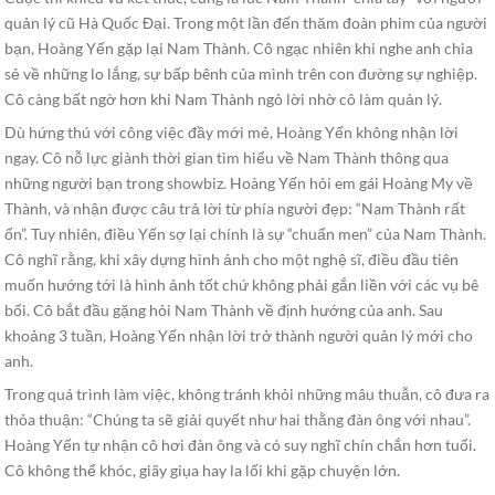
quản lý cũ Hà Quốc Đại. Trong một lần đến thăm đoàn phim của người
bạn, Hoàng Yến gặp lại Nam Thành. Cô ngạc nhiên khi nghe anh chia
sẻ về những lo lắng, sự bấp bênh của mình trên con đường sự nghiệp.
Cô càng bất ngờ hơn khi Nam Thành ngỏ lời nhờ cô làm quản lý.
Dù hứng thú với công việc đầy mới mẻ, Hoàng Yến không nhận lời
ngay. Cô nỗ lực giành thời gian tìm hiểu về Nam Thành thông qua
những người bạn trong showbiz. Hoàng Yến hỏi em gái Hoàng My về
Thành, và nhận được câu trả lời từ phía người đẹp: “Nam Thành rất
ổn”. Tuy nhiên, điều Yến sợ lại chính là sự “chuẩn men” của Nam Thành.
Cô nghĩ rằng, khi xây dựng hình ảnh cho một nghệ sĩ, điều đầu tiên
muốn hướng tới là hình ảnh tốt chứ không phải gắn liền với các vụ bê
bối. Cô bắt đầu gặng hỏi Nam Thành về định hướng của anh. Sau
khoảng 3 tuần, Hoàng Yến nhận lời trở thành người quản lý mới cho
anh.
Trong quá trình làm việc, không tránh khỏi những mâu thuẫn, cô đưa ra
thỏa thuận: “Chúng ta sẽ giải quyết như hai thằng đàn ông với nhau”.
Hoàng Yến tự nhận cô hơi đàn ông và có suy nghĩ chín chắn hơn tuổi.
Cô không thể khóc, giãy giụa hay la lối khi gặp chuyện lớn.