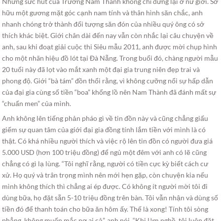
Nhưng sức hút của Trương Nam Thành không chỉ dừng lại ở nữ giới. Sở
hữu một gương mặt góc cạnh nam tính và thân hình săn chắc, anh
nhanh chóng trở thành đối tượng săn đón của nhiều quý ông có sở
thích khác biệt. Giới chân dài đến nay vẫn còn nhắc lại câu chuyện về
anh, sau khi đoạt giải cuộc thi Siêu mẫu 2011, anh được mời chụp hình
cho một nhãn hiệu đồ lót tại Đà Nẵng. Trong buổi đó, chàng người mẫu
20 tuổi này đã lọt vào mắt xanh một đại gia trung niên đẹp trai và
phong độ. Giới “bà tám” đồn thổi rằng, vì không cưỡng nổi sự hấp dẫn
của đại gia cùng số tiền “boa” khổng lồ nên Nam Thành đã đánh mất sự
“chuẩn men” của mình.
Anh không lên tiếng phản pháo gì về tin đồn này và cũng chẳng giấu
giếm sự quan tâm của giới đại gia đồng tính lắm tiền với mình là có
thật. Có khá nhiều người thích và việc rộ lên tin đồn có người đưa giá
5.000 USD (hơn 100 triệu đồng) để ngủ một đêm với anh có lẽ cũng
chẳng có gì lạ lùng. “Tôi nghĩ rằng, người có tiền cực kỳ biết cách cư
xử. Họ quý và trân trọng mình nên mới hẹn gặp, còn chuyện kia nếu
mình không thích thì chẳng ai ép được. Có không ít người mời tôi đi
dùng bữa, họ đặt sẵn 5-10 triệu đồng trên bàn. Tôi vẫn nhận và dùng số
tiền đó để thanh toán cho bữa ăn hôm ấy. Thế là xong! Tính tôi sòng
phẳng, không muốn mắc nợ ai cả”, anh nói. “Khi làm nghề, tôi luôn đặt