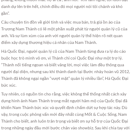
danh dự lên trên hết, chính điều đó mọi người nói tôi chảnh và khó
gần”.
Câu chuyện tin đồn về giới tính và việc mua bán, trả giá ồn ào của
Trương Nam Thành có lẽ một phần xuất phát từ người quản lý cũ của
anh. Và sự lùm xùm của anh với người quản lý thể hiện rõ nét quan
điểm xây dựng thương hiệu cá nhân của Nam Thành.
Hà Quốc Đại, người quản lý cũ của Nam Thành từng đưa ra lý do cáo
buộc học trò mình vô ơn, vì Thành chỉ coi Quốc Đại như một trợ lý.
“Thành nổi tiếng ngoan và biết vâng lời, mọi việc làm đều thông qua
người đại diện, nhưng sau khi thành danh tại Bước nhảy hoàn vũ 2012,
Thành đã không ngại ngần “vượt mặt” quản lý nhiều lần”, Hà Quốc Đại
bức xúc.
Tuy nhiên, có nguồn tin cho rằng, việc không thể thống nhất cách xây
dựng hình ảnh Nam Thành trong mắt người hâm mộ của Quốc Đại đã
khiến Nam Thành bức xúc và quyết định chấm dứt sự hợp tác này. Dù
vậy, trong cuộc phỏng vấn mới đây nhất cùng Mốt & Cuộc Sống, Nam
Thành cho biết, anh luôn trân trọng và biết ơn sự hỗ trợ của Quốc Đại
trong những ngày đầu mới bước chân vào showbiz. Sau khi chia tay với