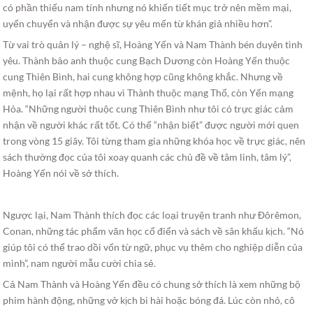
có phần thiếu nam tính nhưng nó khiến tiết mục trở nên mềm mại,
uyển chuyển và nhận được sự yêu mến từ khán giả nhiều hơn”.
Từ vai trò quản lý – nghệ sĩ, Hoàng Yến và Nam Thành bén duyên tình
yêu. Thành bảo anh thuộc cung Bạch Dương còn Hoàng Yến thuộc
cung Thiên Bình, hai cung không hợp cũng không khắc. Nhưng về
mệnh, họ lại rất hợp nhau vì Thành thuộc mạng Thổ, còn Yến mạng
Hỏa. “Những người thuộc cung Thiên Bình như tôi có trực giác cảm
nhận về người khác rất tốt. Có thể “nhận biết” được người mới quen
trong vòng 15 giây. Tôi từng tham gia những khóa học về trực giác, nên
sách thường đọc của tôi xoay quanh các chủ đề về tâm linh, tâm lý”,
Hoàng Yến nói về sở thích.
Ngược lại, Nam Thành thích đọc các loại truyện tranh như Đôrêmon,
Conan, những tác phẩm văn học cổ điển và sách về sân khấu kịch. “Nó
giúp tôi có thể trao dồi vốn từ ngữ, phục vụ thêm cho nghiệp diễn của
mình”, nam người mẫu cười chia sẻ.
Cả Nam Thành và Hoàng Yến đều có chung sở thích là xem những bộ
phim hành động, những vở kịch bi hài hoặc bóng đá. Lúc còn nhỏ, cô