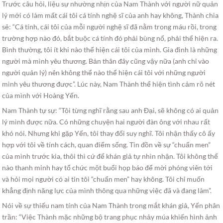
Trước câu hỏi, liệu sự nhường nhịn của Nam Thành với người nữ quản
lý mới có làm mất cái tôi cá tính nghệ sĩ của anh hay không, Thành chia
sẻ: “Cá tính, cái tôi của mỗi người nghệ sĩ đã nằm trong máu rồi, trong
trường hợp nào đó, bắt buộc cá tính đó phải bùng nổ, phải thể hiện ra.
Bình thường, tôi ít khi nào thể hiện cái tôi của mình. Gia đình là những
người mà mình yêu thương. Bản thân đây cũng vậy nữa (anh chỉ vào
người quản lý) nên không thể nào thể hiện cái tôi với những người
mình yêu thương được”. Lúc này, Nam Thành thể hiện tình cảm rõ nét
của mình với Hoàng Yến.
Nam Thành tự sự: “Tôi từng nghĩ rằng sau anh Đại, sẽ không có ai quản
lý mình được nữa. Có những chuyện hai người đàn ông với nhau rất
khó nói. Nhưng khi gặp Yến, tôi thay đổi suy nghĩ. Tôi nhận thấy cô ấy
hợp với tôi về tính cách, quan điểm sống. Tin đồn về sự “chuẩn men”
của mình trước kia, thôi thì cứ để khán giả tự nhìn nhận. Tôi không thể
nào thanh minh hay tổ chức một buổi họp báo để mời phóng viên tới
và hỏi mọi người có ai tin tôi “chuẩn men” hay không. Tôi chỉ muốn
khẳng định năng lực của mình thông qua những việc đã và đang làm”.
Nói về sự thiếu nam tính của Nam Thành trong mắt khán giả, Yến phân
trần: “Việc Thành mặc những bộ trang phục nhảy múa khiến hình ảnh