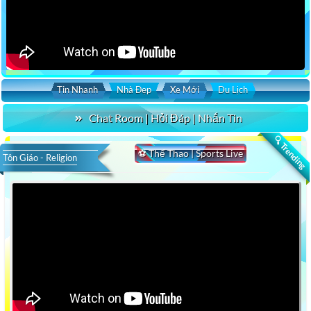
Tin Nhanh
Nhà Đẹp
Xe Mới
Du Lịch
Chat Room | Hỏi Đáp | Nhắn Tin
🔍 Trending
⚽ Thể Thao | Sports Live
Tôn Giáo - Religion