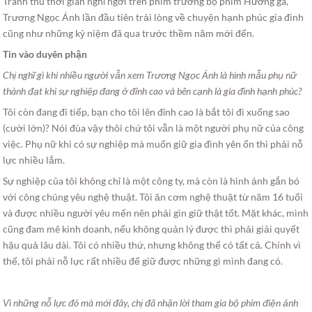
Tranh thủ thời gian nghỉ ngơi trên phim trường bộ phim Hương ga,
Trương Ngọc Ánh lần đầu tiên trải lòng về chuyện hạnh phúc gia đình
cũng như những kỷ niệm đã qua trước thềm năm mới đến.
Tin vào duyên phận
Chị nghĩ gì khi nhiều người vẫn xem Trương Ngọc Ánh là hình mẫu phụ nữ
thành đạt khi sự nghiệp đang ở đỉnh cao và bên cạnh là gia đình hạnh phúc?
Tôi còn đang đi tiếp, bạn cho tôi lên đỉnh cao là bắt tôi đi xuống sao
(cười lớn)? Nói đùa vậy thôi chứ tôi vẫn là một người phụ nữ của công
việc. Phụ nữ khi có sự nghiệp mà muốn giữ gia đình yên ổn thì phải nỗ
lực nhiều lắm.
Sự nghiệp của tôi không chỉ là một công ty, mà còn là hình ảnh gắn bó
với công chúng yêu nghệ thuật. Tôi ăn cơm nghệ thuật từ năm 16 tuổi
và được nhiều người yêu mến nên phải gìn giữ thật tốt. Mặt khác, mình
cũng đam mê kinh doanh, nếu không quản lý được thì phải giải quyết
hậu quả lâu dài. Tôi có nhiều thứ, nhưng không thể có tất cả. Chính vì
thế, tôi phải nỗ lực rất nhiều để giữ được những gì mình đang có.
Vì những nỗ lực đó mà mới đây, chị đã nhận lời tham gia bộ phim điện ảnh