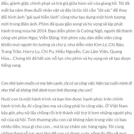
đấu, giành giật, chinh phạt và trả giá giữa hùm sói của giang hồ. Tôi đã
mất ba năm theo đuổi nhân vật và đây là lúc tôi cần “lột xác” để thay
đổi hình ảnh “gái quê hiền lành” cũng như tạo dựng một hình tượng
mới trong điện ảnh. Phim đã quay gần xong và hy vọng sẽ kịp phát
hành trong mùa hè 2014. Đạo diễn phim là Cường Ngô, người đã thành
công với phim Ngọc Viễn Đông. Với phim này, dàn diễn viên cũng
khiến mọi người tin tưởng và chú ý, như diễn viên Kim Lý, Chi Bảo,
Trang Trần, Harry Lu, Chi Pu, Hiếu Nguyễn, Cao Lâm Viên, Quang
Hòa… Chúng tôi đã hết sức nỗ lực cho phim và hy vọng nó sẽ tạo được
tiếng vang.
Con nhỏ luôn muốn có mẹ bên cạnh, chị có sợ công việc hiện tại cuốn mình đi
như thế sẽ không thể dành trọn tình thương cho con?
Nuôi con là một hành trình và bạn tìm được hạnh phúc trên chính
hành trình ấy. Ai cũng làm mẹ và cũng phải lo công việc. Ở Việt Nam
bây giờ, phụ nữ lấy chồng rồi trở thành nội trợ ít hơn những người phụ
nữ của xã hội. Tình thương yêu con cái không nằm trong việc có bao
nhiêu tiền, mua gì cho con… mà là sự chăm sóc hàng ngày. Tôi cùng
chồng đang nỗ lực mọi thứ để con có được cuộc sống đủ đầy về mọi