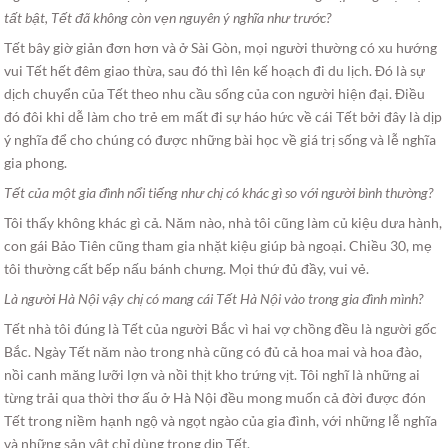
tất bật, Tết đã không còn vẹn nguyên ý nghĩa như trước?
Tết bây giờ giản đơn hơn và ở Sài Gòn, mọi người thường có xu hướng
vui Tết hết đêm giao thừa, sau đó thì lên kế hoạch đi du lịch. Đó là sự
dịch chuyển của Tết theo nhu cầu sống của con người hiện đại. Điều
đó đôi khi dễ làm cho trẻ em mất đi sự háo hức về cái Tết bởi đây là dịp
ý nghĩa để cho chúng có được những bài học về giá trị sống và lễ nghĩa
gia phong.
Tết của một gia đình nổi tiếng như chị có khác gì so với người bình thường?
Tôi thấy không khác gì cả. Năm nào, nhà tôi cũng làm củ kiệu dưa hành,
con gái Bảo Tiên cũng tham gia nhặt kiệu giúp bà ngoại. Chiều 30, mẹ
tôi thường cất bếp nấu bánh chưng. Mọi thứ đủ đầy, vui vẻ.
Là người Hà Nội vậy chị có mang cái Tết Hà Nội vào trong gia đình mình?
Tết nhà tôi đúng là Tết của người Bắc vì hai vợ chồng đều là người gốc
Bắc. Ngày Tết năm nào trong nhà cũng có đủ cả hoa mai và hoa đào,
nồi canh măng lưỡi lợn và nồi thịt kho trứng vịt. Tôi nghĩ là những ai
từng trải qua thời thơ ấu ở Hà Nội đều mong muốn cả đời được đón
Tết trong niềm hạnh ngộ và ngọt ngào của gia đình, với những lễ nghĩa
và những sản vật chỉ dùng trong dịp Tết.