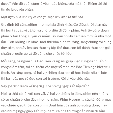
được? Vấn đề cuối cùng là yêu hoặc không yêu mà thôi. Riêng tôi thì
tin đó là duyên phận.
Một ngày của anh chị và con gái hiện nay diễn ra thế nào?
Gia đình tôi cũng giống như mọi gia đình khác. Có điều, thời gian này
thì hơi tất bật, vì cả tôi và chồng đều đi đóng phim. Anh ấy cùng đoàn
phim ở tận Long Xuyên và miền Tây, nên có khi cả tuần mới về nhà một
lần. Còn những lúc khác, mọi thứ khá bình thường, sáng chúng tôi cùng
dậy sớm, anh ấy lên sân thượng tập thể dục, còn tôi đánh thức con gái,
chuẩn bị quần áo và đồ dùng cho cháu tới lớp.
Mỗi sáng, bà ngoại của Bảo Tiên và người giúp việc cũng đã chuẩn bị
xong điểm tâm, tôi chỉ thêm vào một số món mà Bảo Tiên đặc biệt yêu
thích. Ăn sáng xong, cả hai vợ chồng đưa con đi học, hoặc nếu ai bận
thì ba hoặc mẹ sẽ đưa con tới trường. Rồi ai vào việc nấy.
Vậy gia đình đã có kế hoạch gì cho những ngày Tết sắp đến?
Nói ra thật có lỗi với con gái, vì hai vợ chồng lo đóng phim nên không
có sự chuẩn bị chu đáo như mọi năm. Phim Hương ga của tôi đóng máy
vào chiều giao thừa, còn phim Đoạt hồn của anh Sơn cũng đóng máy
vào những ngày giáp Tết. Mọi năm, cả nhà thường dẫn nhau đi sắm