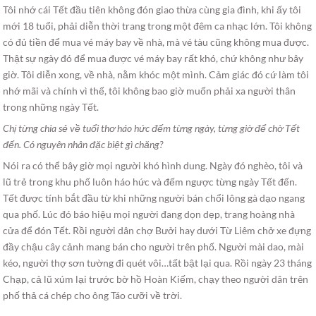
Tôi nhớ cái Tết đầu tiên không đón giao thừa cùng gia đình, khi ấy tôi
mới 18 tuổi, phải diễn thời trang trong một đêm ca nhạc lớn. Tôi không
có đủ tiền để mua vé máy bay về nhà, mà vé tàu cũng không mua được.
Thật sự ngày đó để mua được vé máy bay rất khó, chứ không như bây
giờ. Tôi diễn xong, về nhà, nằm khóc một mình. Cảm giác đó cứ làm tôi
nhớ mãi và chính vì thế, tôi không bao giờ muốn phải xa người thân
trong những ngày Tết.
Chị từng chia sẻ về tuổi thơ háo hức đếm từng ngày, từng giờ để chờ Tết
đến. Có nguyên nhân đặc biệt gì chăng?
Nói ra có thể bây giờ mọi người khó hình dung. Ngày đó nghèo, tôi và
lũ trẻ trong khu phố luôn háo hức và đếm ngược từng ngày Tết đến.
Tết được tính bắt đầu từ khi những người bán chổi lông gà dạo ngang
qua phố. Lúc đó báo hiệu mọi người đang dọn dẹp, trang hoàng nhà
cửa để đón Tết. Rồi người dân chợ Bưởi hay dưới Từ Liêm chở xe đựng
đầy chậu cây cảnh mang bán cho người trên phố. Người mài dao, mài
kéo, người thợ sơn tường đi quét vôi…tất bật lại qua. Rồi ngày 23 tháng
Chạp, cả lũ xúm lại trước bờ hồ Hoàn Kiếm, chạy theo người dân trên
phố thả cá chép cho ông Táo cưỡi về trời.