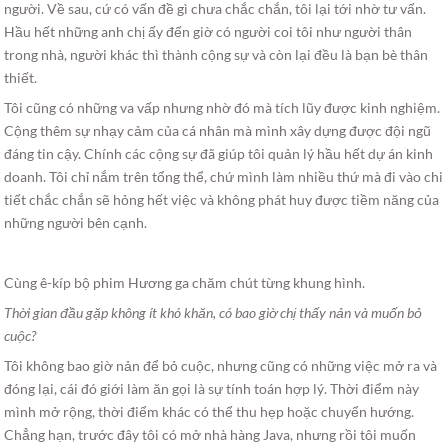
người. Về sau, cứ có vấn đề gì chưa chắc chắn, tôi lại tới nhờ tư vấn.
Hầu hết những anh chị ấy đến giờ có người coi tôi như người thân
trong nhà, người khác thì thành cộng sự và còn lại đều là bạn bè thân
thiết.
Tôi cũng có những va vấp nhưng nhờ đó mà tích lũy được kinh nghiệm.
Cộng thêm sự nhạy cảm của cá nhân mà mình xây dựng được đội ngũ
đáng tin cậy. Chính các cộng sự đã giúp tôi quản lý hầu hết dự án kinh
doanh. Tôi chỉ nắm trên tổng thể, chứ mình làm nhiều thứ mà đi vào chi
tiết chắc chắn sẽ hỏng hết việc và không phát huy được tiềm năng của
những người bên cạnh.
Cùng ê-kíp bộ phim Hương ga chăm chút từng khung hình.
Thời gian đầu gặp không ít khó khăn, có bao giờ chị thấy nản và muốn bỏ
cuộc?
Tôi không bao giờ nản để bỏ cuộc, nhưng cũng có những việc mở ra và
đóng lại, cái đó giới làm ăn gọi là sự tính toán hợp lý. Thời điểm này
mình mở rộng, thời điểm khác có thể thu hẹp hoặc chuyển hướng.
Chẳng hạn, trước đây tôi có mở nhà hàng Java, nhưng rồi tôi muốn