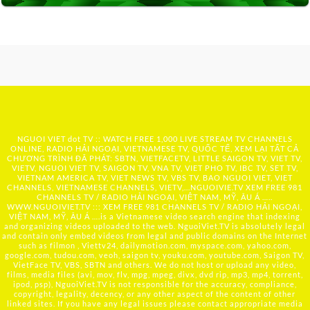
NGUOI VIET dot TV :: WATCH FREE 1,000 LIVE STREAM TV CHANNELS
ONLINE, RADIO HẢI NGOẠI, VIETNAMESE TV, QUỐC TẾ, XEM LẠI TẤT CẢ
CHƯƠNG TRÌNH ĐÃ PHÁT: SBTN, VIETFACETV, LITTLE SAIGON TV, VIET TV,
VIETV, NGUOI VIET TV, SAIGON TV, VNA TV, VIET PHO TV, IBC TV, SET TV,
VIETNAM AMERICA TV, VIET NEWS TV, VBS TV, BAO NGUOI VIET, VIET
CHANNELS, VIETNAMESE CHANNELS, VIETV,...
NGUOIVIE.TV
XEM FREE 981
CHANNELS TV / RADIO HẢI NGOẠI, VIỆT NAM, MỸ, ÂU Á …..
WWW.NGUOIVIET.TV ::: XEM FREE 981 CHANNELS TV / RADIO HẢI NGOẠI,
VIỆT NAM, MỸ, ÂU Á ….is a Vietnamese video search engine that indexing
and organizing videos uploaded to the web. NguoiViet.TV is absolutely legal
and contain only embed videos from legal and public domains on the Internet
such as filmon , Viettv24, dailymotion.com, myspace.com, yahoo.com,
google.com, tudou.com, veoh, saigon tv, youku.com, youtube.com, Saigon TV,
VietFace TV, VBS, SBTN and others. We do not host or upload any video,
films, media files (avi, mov, flv, mpg, mpeg, divx, dvd rip, mp3, mp4, torrent,
ipod, psp), NguoiViet.TV is not responsible for the accuracy, compliance,
copyright, legality, decency, or any other aspect of the content of other
linked sites. If you have any legal issues please contact appropriate media