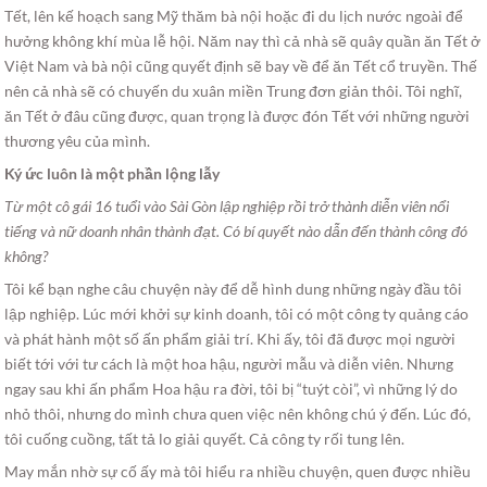
Tết, lên kế hoạch sang Mỹ thăm bà nội hoặc đi du lịch nước ngoài để
hưởng không khí mùa lễ hội. Năm nay thì cả nhà sẽ quây quần ăn Tết ở
Việt Nam và bà nội cũng quyết định sẽ bay về để ăn Tết cổ truyền. Thế
nên cả nhà sẽ có chuyến du xuân miền Trung đơn giản thôi. Tôi nghĩ,
ăn Tết ở đâu cũng được, quan trọng là được đón Tết với những người
thương yêu của mình.
Ký ức luôn là một phần lộng lẫy
Từ một cô gái 16 tuổi vào Sài Gòn lập nghiệp rồi trở thành diễn viên nổi
tiếng và nữ doanh nhân thành đạt. Có bí quyết nào dẫn đến thành công đó
không?
Tôi kể bạn nghe câu chuyện này để dễ hình dung những ngày đầu tôi
lập nghiệp. Lúc mới khởi sự kinh doanh, tôi có một công ty quảng cáo
và phát hành một số ấn phẩm giải trí. Khi ấy, tôi đã được mọi người
biết tới với tư cách là một hoa hậu, người mẫu và diễn viên. Nhưng
ngay sau khi ấn phẩm Hoa hậu ra đời, tôi bị “tuýt còi”, vì những lý do
nhỏ thôi, nhưng do mình chưa quen việc nên không chú ý đến. Lúc đó,
tôi cuống cuồng, tất tả lo giải quyết. Cả công ty rối tung lên.
May mắn nhờ sự cố ấy mà tôi hiểu ra nhiều chuyện, quen được nhiều