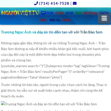
(714) 414-7528
|
NGƯỜIVIỆT.TV
Trending
ThờiSự 24/7
FOX
CNN
VOA
RFA
RFI Pháp
SBTN
N
BBC
SBS Úc
NHK
Trương Ngọc Ánh và đáp án tin đồn tan vỡ với Trần Bảo Sơn
Những ngày gần đây, thông tin về vợ chồng Trương Ngọc Ánh – Trần
Bảo Sơn đường ai nấy đi khiến nhiều khán giả tiếc nuối, bởi hạnh phúc
của cặp đôi này là một điển hình đẹp hiếm hoi trong showbiz phù
phiếm và chóng tàn.
[youtube_wpress search=”1″] [tubepress mode=”tag” tagValue=”Trương
Ngọc Ánh + Trần Bảo Sơn” resultsPerPage=”5″ orderBy=”relevance”
paginationBelow=”false” theme=”phim”]
Trước những lời bàn tán, người trong cuộc chọn cách im lặng. Thay vì
giải thích, họ vẫn vui vẻ xuất hiện cạnh nhau, thậm chí cùng lên kế
hoạch du xuân.