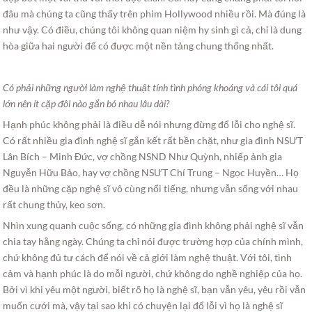
đâu mà chúng ta cũng thấy trên phim Hollywood nhiều rồi. Mà đúng là
như vậy. Có điều, chúng tôi không quan niệm hy sinh gì cả, chỉ là dung
hòa giữa hai người để có được một nền tảng chung thống nhất.
Có phải những người làm nghệ thuật tính tình phóng khoáng và cái tôi quá
lớn nên ít cặp đôi nào gắn bó nhau lâu dài?
Hạnh phúc không phải là điều dễ nói nhưng đừng đổ lỗi cho nghệ sĩ.
Có rất nhiều gia đình nghệ sĩ gắn kết rất bền chặt, như gia đình NSƯT
Lân Bích – Minh Đức, vợ chồng NSND Như Quỳnh, nhiếp ảnh gia
Nguyễn Hữu Bảo, hay vợ chồng NSƯT Chí Trung – Ngọc Huyền… Họ
đều là những cặp nghệ sĩ vô cùng nổi tiếng, nhưng vẫn sống với nhau
rất chung thủy, keo sơn.
Nhìn xung quanh cuộc sống, có những gia đình không phải nghệ sĩ vẫn
chia tay hằng ngày. Chúng ta chỉ nói được trường hợp của chính mình,
chứ không đủ tư cách để nói về cả giới làm nghệ thuật. Với tôi, tình
cảm và hạnh phúc là do mỗi người, chứ không do nghề nghiệp của họ.
Bởi vì khi yêu một người, biết rõ họ là nghệ sĩ, bạn vẫn yêu, yêu rồi vẫn
muốn cưới mà, vậy tại sao khi có chuyện lại đổ lỗi vì họ là nghệ sĩ