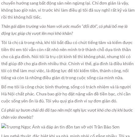
chuyển hướng sang bất động sản nên ngừng lại. Chỉ đơn giản là vậy,
không bao giờ nản, vì trước khi làm điều gì tôi đã suy nghĩ rất kỹ và làm
rồi thì không hối tiếc.
Thân gái dặm trường vào Nam với ước muốn “đổi đời”, có phải bố mẹ là
động lực giúp chị vượt lên mọi khó khăn?
Tôi là chị cả trong nhà, khi tôi bắt đầu có chút tiếng tăm và kiếm được
tiền thì em tôi vẫn còn rất nhỏ nên mình trở thành chỗ dựa tinh thần
cho cả gia đình. Nói tôi là trụ cột kinh tế thì không phải, nhưng tôi có
thể giúp đỡ cho gia đình nhiều thứ. Chính vì thế, gia đình là điều khiến
tôi có thể làm mọi việc, là động lực để tôi kiếm tiền, thành công, nổi
tiếng và còn là những điều giản dị trong cuộc sống của mình nữa.
Bố mẹ tôi là công chức bình thường, sống có trách nhiệm và là người
Hà Nội chất phác. Chưa bao giờ họ đặt nặng vấn đề tiền bạc, chỉ cần
cuộc sống yên ổn là đủ. Tôi yêu quý gia đình vì sự đơn giản đó.
Có phải sự bươn chải đó đã tạo nên một nghị lực vượt khó cho chị khi bước
chân vào showbiz?
Làm nghệ thuật, đặc biệt khi xa nhà, mình phải cố gắng nhiều. Tôi xa