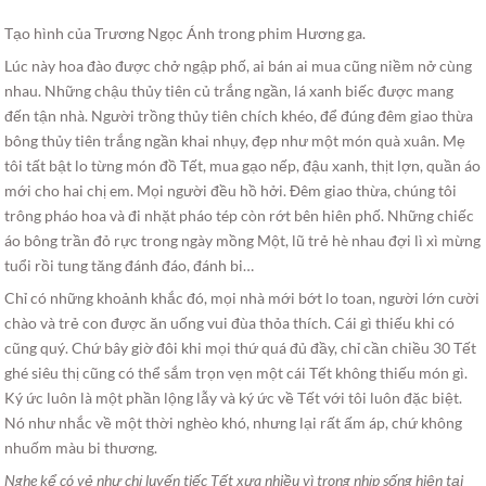
Tạo hình của Trương Ngọc Ánh trong phim Hương ga.
Lúc này hoa đào được chở ngập phố, ai bán ai mua cũng niềm nở cùng
nhau. Những chậu thủy tiên củ trắng ngần, lá xanh biếc được mang
đến tận nhà. Người trồng thủy tiên chích khéo, để đúng đêm giao thừa
bông thủy tiên trắng ngần khai nhụy, đẹp như một món quà xuân. Mẹ
tôi tất bật lo từng món đồ Tết, mua gạo nếp, đậu xanh, thịt lợn, quần áo
mới cho hai chị em. Mọi người đều hồ hởi. Đêm giao thừa, chúng tôi
trông pháo hoa và đi nhặt pháo tép còn rớt bên hiên phố. Những chiếc
áo bông trần đỏ rực trong ngày mồng Một, lũ trẻ hè nhau đợi lì xì mừng
tuổi rồi tung tăng đánh đáo, đánh bi…
Chỉ có những khoảnh khắc đó, mọi nhà mới bớt lo toan, người lớn cười
chào và trẻ con được ăn uống vui đùa thỏa thích. Cái gì thiếu khi có
cũng quý. Chứ bây giờ đôi khi mọi thứ quá đủ đầy, chỉ cần chiều 30 Tết
ghé siêu thị cũng có thể sắm trọn vẹn một cái Tết không thiếu món gì.
Ký ức luôn là một phần lộng lẫy và ký ức về Tết với tôi luôn đặc biệt.
Nó như nhắc về một thời nghèo khó, nhưng lại rất ấm áp, chứ không
nhuốm màu bi thương.
Nghe kể có vẻ như chị luyến tiếc Tết xưa nhiều vì trong nhịp sống hiện tại