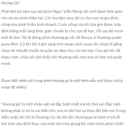
Hương Ga?
Phải đợi ba năm sau bộ phim Ngọc Viễn Đông, tôi mới dành thời gian
cho dự án phim hiện tại. Còn ba năm qua, tôi lo cho con và gia đình,
cũng như phát triển kinh doanh. Cuộc sống của tôi bây giờ được mặc
định bằng mỗi sáng thức giấc chuẩn bị cho con đi học, rồi sau đó mình
mới đi làm. Tôi đi đóng phim Hương ga về rất khuya, vì thường xuyên
quay đêm. Có khi tới 6 giờ sáng mới xong cảnh quay, tôi cũng cố gắng
chạy về nhà để chuẩn bị quần áo đẹp cho con tới lớp. Con gái tôi rất
nhạy cảm, cháu sẽ cảm thấy tổn thương nếu như mẹ vô tâm mà quên
mình.
Được biết nhân vật trong phim Hương ga là một hình mẫu mới được chị kỳ
vọng rất nhiều?
“Hương ga” là một nhân vật nữ đặc biệt nhất mà tôi thủ vai. Đặc biệt
không phải vì nó là vai diễn lớn, mà nó đòi hỏi sự thay đổi liên tục trong
diễn xuất, khi thì bi thương, lúc lại dữ dội. Hương ga là hành trình đi
tìm tình yêu đích thực của một nữ trùm giang hồ, một mình phải chiến