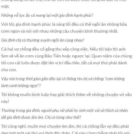
mặt.
Những nỗ lực ấy có mang lại một gia đình hạnh phúc?
Với tôi, gia đình hạnh phúc là sáng tối đều có thể ngồi ăn những bữa
cơm ngon và nói với nhau những câu chuyện bình thường nhất.
Gia đình chị có thường xuyên ngồi ăn cùng nhau?
Cả hai vợ chồng đều cố gắng thu xếp công việc. Nếu tôi bận thì anh
Sơn sẽ về ăn cơm cùng Bảo Tiên hoặc ngược lại. Quan niệm của chúng
tôi con cái luôn được đặt lên vị trí đầu tiên, tất cả mọi thứ phải dành
cho con.
Vậy mà trong thời gian gần đây lại có thông tin chị và chồng “cơm không
lành canh không ngọt”?
Tôi không muốn bình luận hay giải thích thêm về những chuyện vớ vẩn
này!
Thường trong gia đình, người phụ nữ phải hy sinh một vài sở thích cá nhân
để gia đình được ấm êm. Chị có từng như thế?
Tôi cũng nghĩ, muốn mọi chuyện êm ấm, thì cả chồng lẫn vợ đều phải
dẹp bớt một vài thú vui thời độc thân. Cái này cũng chẳng phải tôi nói